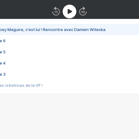
bey Maguire, c'est lui ! Rencontre avec Damien Witecka
e 6
e 5
e 4
e 3
s créatrices de la VF !
e 2
e 1
e Mektoub My Love arrive enfin ! Rencontre avec Shaïn Boumedine et Sal
i : après Toni en famille