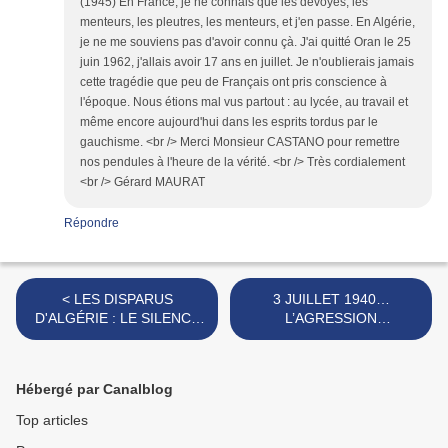
(1945) En France, je ne connais que les dévoyés, les
menteurs, les pleutres, les menteurs, et j'en passe. En Algérie,
je ne me souviens pas d'avoir connu çà. J'ai quitté Oran le 25
juin 1962, j'allais avoir 17 ans en juillet. Je n'oublierais jamais
cette tragédie que peu de Français ont pris conscience à
l'époque. Nous étions mal vus partout : au lycée, au travail et
même encore aujourd'hui dans les esprits tordus par le
gauchisme. <br /> Merci Monsieur CASTANO pour remettre
nos pendules à l'heure de la vérité. <br /> Très cordialement
<br /> Gérard MAURAT
Répondre
< LES DISPARUS
3 JUILLET 1940…
D'ALGÉRIE : LE SILENCE
L’AGRESSION
DEVANT LE MUR
BRITANNIQUE SUR MERS-
EL-KEBIR >
Hébergé par Canalblog
Top articles