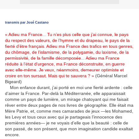
transmis par José Castano
« Adieu ma France... Tu n’es plus celle que j’ai connue, le pays
du respect des valeurs, de l’hymne et du drapeau, le pays de la
fierté d’être français. Adieu ma France des trafics en tous genres,
du chômage, de l’islamisme, de la polygamie, du laxisme, de la
permissivité, de la famille décomposée... Adieu ma France
réduite à l’état d’urgence, ma France déconstruite, en guerre
avec elle-même. Je veux, néanmoins, demeurer optimiste et
croire en ton sursaut. Mais qui te sauvera ? »
(Général Marcel
Bigeard)
Mon enfance durant, j’ai porté en moi une fierté ardente : celle
d’aimer la France. Par-delà la Méditerranée, elle apparaissait
comme un pays de lumière, un mirage chatoyant qui me faisait
rêver entre deux pages de nos livres de géographie. Elle était ma
Mère Patrie, et, comme mes camarades de jeux —les Mohamed,
les Levy et tous ceux avec qui je partageais l’innocence des
premières années— je ne voyais d’elle que la beauté : celle de
son passé, de son présent, que mon imagination candide exaltait
encore.