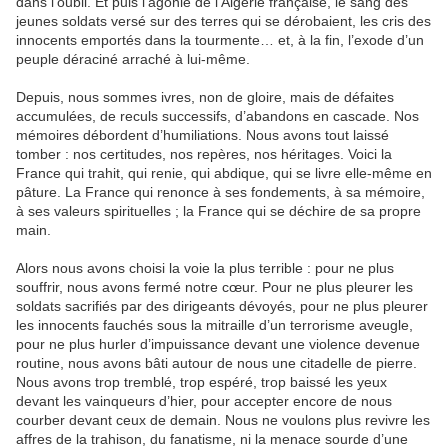
dans l’oubli. Et puis l’agonie de l’Algérie française, le sang des
jeunes soldats versé sur des terres qui se dérobaient, les cris des
innocents emportés dans la tourmente… et, à la fin, l’exode d’un
peuple déraciné arraché à lui-même.
Depuis, nous sommes ivres, non de gloire, mais de défaites
accumulées, de reculs successifs, d’abandons en cascade. Nos
mémoires débordent d’humiliations. Nous avons tout laissé
tomber : nos certitudes, nos repères, nos héritages. Voici la
France qui trahit, qui renie, qui abdique, qui se livre elle-même en
pâture. La France qui renonce à ses fondements, à sa mémoire,
à ses valeurs spirituelles ; la France qui se déchire de sa propre
main.
Alors nous avons choisi la voie la plus terrible : pour ne plus
souffrir, nous avons fermé notre cœur. Pour ne plus pleurer les
soldats sacrifiés par des dirigeants dévoyés, pour ne plus pleurer
les innocents fauchés sous la mitraille d’un terrorisme aveugle,
pour ne plus hurler d’impuissance devant une violence devenue
routine, nous avons bâti autour de nous une citadelle de pierre.
Nous avons trop tremblé, trop espéré, trop baissé les yeux
devant les vainqueurs d’hier, pour accepter encore de nous
courber devant ceux de demain. Nous ne voulons plus revivre les
affres de la trahison, du fanatisme, ni la menace sourde d’une