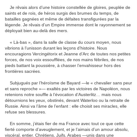
Je rêvais alors d’une histoire constellée de gloires, peuplée de
saints et de rois, de héros surgis des brumes du temps, de
batailles gagnées et même de défaites transfigurées par la
légende. Je rêvais d’un Empire immense dont le rayonnement se
déployait bien au-delà des mers.
« Là-bas », dans la salle de classe du cours moyen, nous
vibrions à l’unisson durant les leçons d’histoire. Nous
encouragions Vercingétorix et Jeanne d’Arc de toutes nos petites
forces, de nos voix essoufflées, de nos mains fébriles, de nos
pieds battant la poussière, à chasser l’envahisseur hors des
frontières sacrées.
Subjugués par l’héroïsme de Bayard —le « chevalier sans peur
et sans reproche »— exaltés par les victoires de Napoléon, nous
retenions notre souffle à l’évocation d’Austerlitz… mais nous
détournions les yeux, obstinés, devant Waterloo ou la retraite de
Russie. Ainsi va l’âme de l’enfant : elle choisit ses miracles, elle
refuse ses blessures.
En somme, j’étais fier de ma France avec tout ce que cette
fierté comporte d’aveuglement, et je l’aimais d’un amour absolu,
viscéral, entier. Chrétiens, Juifs, Arabes —unis dans une