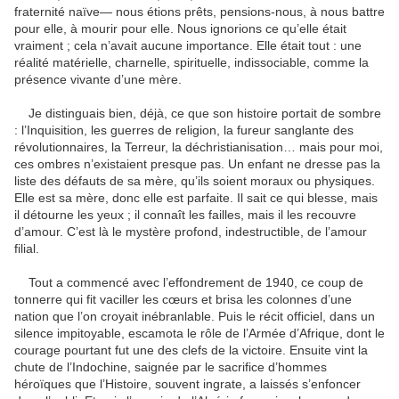
fraternité naïve— nous étions prêts, pensions-nous, à nous battre
pour elle, à mourir pour elle. Nous ignorions ce qu’elle était
vraiment ; cela n’avait aucune importance. Elle était tout : une
réalité matérielle, charnelle, spirituelle, indissociable, comme la
présence vivante d’une mère.
Je distinguais bien, déjà, ce que son histoire portait de sombre
: l’Inquisition, les guerres de religion, la fureur sanglante des
révolutionnaires, la Terreur, la déchristianisation… mais pour moi,
ces ombres n’existaient presque pas. Un enfant ne dresse pas la
liste des défauts de sa mère, qu’ils soient moraux ou physiques.
Elle est sa mère, donc elle est parfaite. Il sait ce qui blesse, mais
il détourne les yeux ; il connaît les failles, mais il les recouvre
d’amour. C’est là le mystère profond, indestructible, de l’amour
filial.
Tout a commencé avec l’effondrement de 1940, ce coup de
tonnerre qui fit vaciller les cœurs et brisa les colonnes d’une
nation que l’on croyait inébranlable. Puis le récit officiel, dans un
silence impitoyable, escamota le rôle de l’Armée d’Afrique, dont le
courage pourtant fut une des clefs de la victoire. Ensuite vint la
chute de l’Indochine, saignée par le sacrifice d’hommes
héroïques que l’Histoire, souvent ingrate, a laissés s’enfoncer