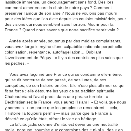
lassitude immense, un découragement sans fond. Dès lors,
comment aimer encore la chair de notre pays ? Comment
préserver l’amour de son âme ? Nous ne voulons pas mourir
pour des idées que l’on dicte depuis les couloirs ministériels, pour
des visions qui nous semblent sans horizon. Mourir pour la
France ? Quand nous savons que notre sacrifice serait vain ?
Année après année, soutenus par des médias complaisants,
vous avez forgé le mythe d’une culpabilité nationale perpétuelle :
colonisation, repentance, autoflagellation… Oubliant
l’avertissement de Péguy : « Il y a des contritions plus sales que
les péchés. »
Vous avez façonné une France qui se condamne elle-même,
qui se dit honteuse de son passé, de ses luttes, de ses
conquêtes, de son histoire entière. Elle n’ose plus affirmer ce qui
fit sa force ; elle détourne les yeux de sa tradition spirituelle.
Chateaubriand l’avait prédit dans une phrase terrible : «
Déchristianisez la France, vous aurez l’Islam ! » Et voilà que nous
y sommes : non parce que les peuples se rencontrent —cela,
l’Histoire l’a toujours permis— mais parce que la France a
déserté ce qu’elle était, offrant le vide en héritage.
La laïcité, jadis colonne d’unité, est devenue une neutralité
molle, poreuse, soumise aux contorsions des « ni-ni », des « en