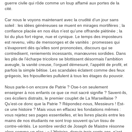
guerre civile qui rôde comme un loup affamé aux portes de la
cité.
Car nous le voyons maintenant avec la crudité d’un jour sans
soleil : les idées généreuses se muent en mirages mortifères ; la
confiance placée en nos élus n’est qu’une offrande piétinée ; la
loi du plus fort règne, nue et cynique. Le temps des imposteurs
est revenu, vêtu de mensonges et de vanités : promesses qui
s’évaporent dès qu’elles sont prononcées, discours qui se
contredisent, reniements incessants, manœuvres sordides. Dans
les plis de l’écharpe tricolore se blottissent désormais l’ambition
aveugle, la vanité creuse, l’orgueil démesuré, l’appétit de profit, et
parfois la simple bêtise. Les scandales éclatent comme des feux
grégeois, les fripouilleries pullulent à tous les étages du pouvoir.
Nous parle-t-on encore de Patrie ? Ose-t-on seulement
enseigner à nos enfants ce que ce mot sacré signifie ? Savent-ils,
ces écoliers distraits, le premier couplet de La Marseillaise ?
Qu’est-ce donc que la Patrie ? Répondez-nous, Messieurs ! Est-
ce une histoire ? Mais vous en effacez les fondations mêmes :
vous rejetez ses pages essentielles, et les livres placés entre les
mains de nos étudiants ne sont trop souvent qu’un tissu de
contre-vérités. Le sombre verdict de Joseph de Maistre résonne
alors comme un glas : « L’Histoire, depuis trois cents ans, n’est