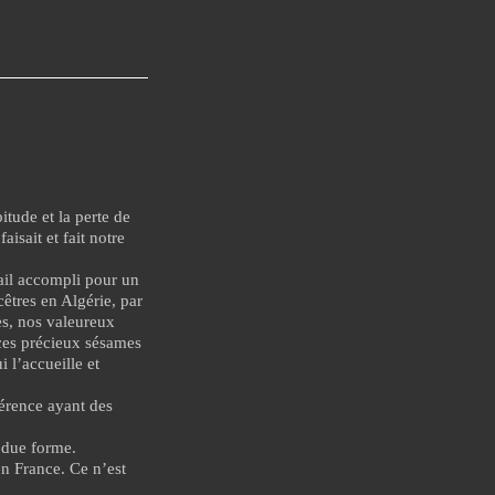
itude et la perte de
aisait et fait notre
avail accompli pour un
êtres en Algérie, par
es, nos valeureux
 ces précieux sésames
 l’accueille et
érence ayant des
t due forme.
en France. Ce n’est