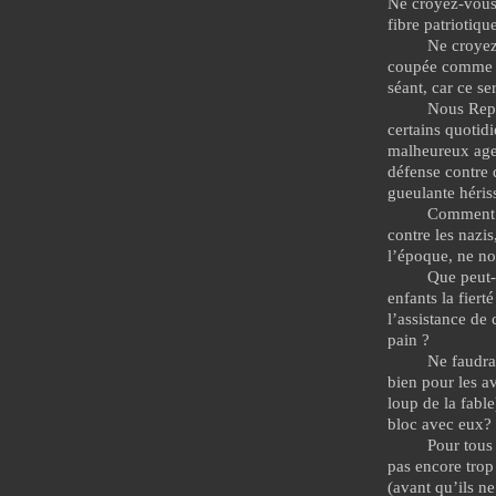
Ne croyez-vous 
fibre patriotiqu
Ne croyez
coupée comme le
séant, car ce se
Nous Repl
certains quotidi
malheureux agen
défense contre 
gueulante héris
Comment r
contre les nazis
l’époque, ne no
Que peut-o
enfants la fier
l’assistance de 
pain ?
Ne faudra
bien pour les a
loup de la fable
bloc avec eux?
Pour tous 
pas encore trop
(avant qu’ils n