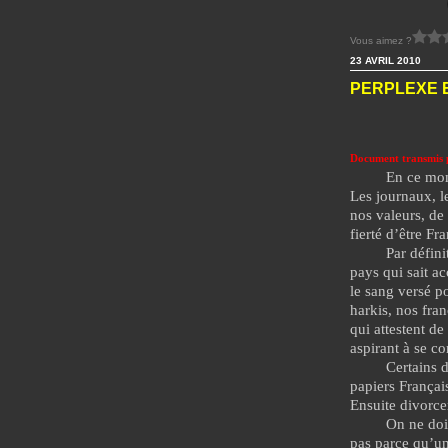
Vous aimez ?
23 AVRIL 2010
PERPLEXE E
Document transmis 
En ce mom
Les journaux, l
nos valeurs, de 
fierté d’être Fra
Par défini
pays qui sait ac
le sang versé p
harkis, nos fra
qui attestent de
aspirant à se c
Certains 
papiers Français
Ensuite divorce
On ne doit
pas parce qu’un