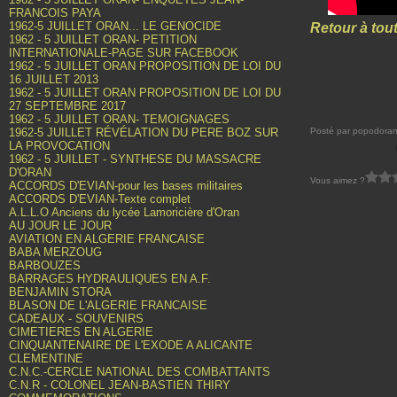
FRANCOIS PAYA
1962-5 JUILLET ORAN... LE GENOCIDE
Retour à tout
1962 - 5 JUILLET ORAN- PETITION
INTERNATIONALE-PAGE SUR FACEBOOK
1962 - 5 JUILLET ORAN PROPOSITION DE LOI DU
16 JUILLET 2013
1962 - 5 JUILLET ORAN PROPOSITION DE LOI DU
27 SEPTEMBRE 2017
1962 - 5 JUILLET ORAN- TEMOIGNAGES
1962-5 JUILLET RÉVÉLATION DU PERE BOZ SUR
Posté par popodoran
LA PROVOCATION
1962 - 5 JUILLET - SYNTHESE DU MASSACRE
D'ORAN
Vous aimez ?
ACCORDS D'EVIAN-pour les bases militaires
ACCORDS D'EVIAN-Texte complet
A.L.L.O Anciens du lycée Lamoricière d'Oran
AU JOUR LE JOUR
AVIATION EN ALGERIE FRANCAISE
BABA MERZOUG
BARBOUZES
BARRAGES HYDRAULIQUES EN A.F.
BENJAMIN STORA
BLASON DE L'ALGERIE FRANCAISE
CADEAUX - SOUVENIRS
CIMETIERES EN ALGERIE
CINQUANTENAIRE DE L'EXODE A ALICANTE
CLEMENTINE
C.N.C.-CERCLE NATIONAL DES COMBATTANTS
C.N.R - COLONEL JEAN-BASTIEN THIRY