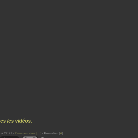
es les vidéos.
 à 22:21 -
Commentaires [
…
]
- Permalien [
#
]