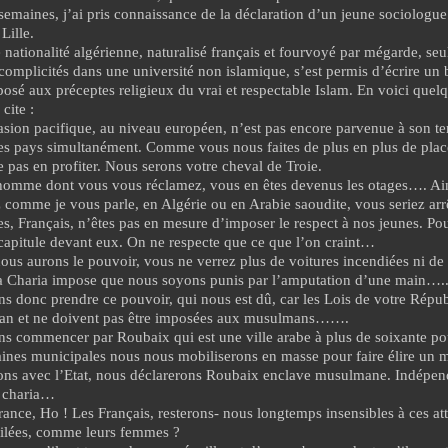
 semaines, j’ai pris connaissance de la déclaration d’un jeune sociologue 
Lille.
nationalité algérienne, naturalisé français et fourvoyé par mégarde, se
 complicités dans une université non islamique, s’est permis d’écrire un 
pposé aux préceptes religieux du vrai et respectable Islam. En voici quel
cite :
asion pacifique, au niveau européen, n’est pas encore parvenue à son 
les pays simultanément. Comme vous nous faites de plus en plus de place,
e pas en profiter. Nous serons votre cheval de Troie.
’homme dont vous vous réclamez, vous en êtes devenus les otages…. Ain
 comme je vous parle, en Algérie ou en Arabie saoudite, vous seriez arr
es, Français, n’êtes pas en mesure d’imposer le respect à nos jeunes. Po
 capitule devant eux. On ne respecte que ce que l’on craint…
ous aurons le pouvoir, vous ne verrez plus de voitures incendiées ni de
la Charia impose que nous soyons punis par l’amputation d’une main….
ns donc prendre ce pouvoir, qui nous est dû, car les Lois de votre Répub
ran et ne doivent pas être imposées aux musulmans…….
ns commencer par Roubaix qui est une ville arabe à plus de soixante po
ines municipales nous nous mobiliserons en masse pour faire élire un 
ons avec l’Etat, nous déclarerons Roubaix enclave musulmane. Indépen
a charia…
rance, Ho ! Les Français, resterons- nous longtemps insensibles à ces at
ilées, comme leurs femmes ?