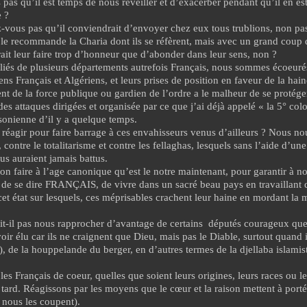
pas qu’il est temps de nous réveiller et d’exacerber pendant qu’il en es
e ?
-vous pas qu’il conviendrait d’envoyer chez eux tous trublions, non pas
 recommande la Charia dont ils se réfèrent, mais avec un grand coup d
rait leur faire trop d’honneur que d’abonder dans leur sens, non ?
iés de plusieurs départements autrefois Français, nous sommes écoeurés
ens Français et Algériens, et leurs prises de position en faveur de la hai
t de la force publique ou gardien de l’ordre a le malheur de se protéger
des attaques dirigées et organisée par ce que j’ai déjà appelé « la 5° co
sonienne d’il y a quelque temps.
éagir pour faire barrage à ces envahisseurs venus d’ailleurs ? Nous n
, contre le totalitarisme et contre les fellaghas, lesquels sans l’aide d’un
us auraient jamais battus.
n faire à l’age canonique qu’est le notre maintenant, pour garantir à nos
té de se dire FRANÇAIS, de vivre dans un sacré beau pays en travaillant
cet état sur lesquels, ces méprisables crachent leur haine en mordant la m
it-il pas nous rapprocher d’avantage de certains
députés courageux que
voir élu car ils ne craignent que Dieu, mais pas le Diable, surtout quand
), de la houppelande du berger, en d’autres termes de la djellaba islamist
les Français de coeur, quelles que soient leurs origines, leurs races ou leu
 tard. Réagissons par les moyens que le cœur et la raison mettent à port
e nous les coupent).