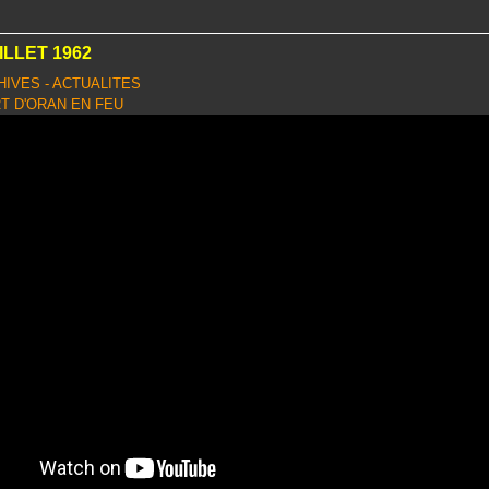
ILLET 1962
HIVES - ACTUALITES
T D'ORAN EN FEU