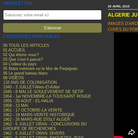
NEWSLETTER
30 AVRIL 2010
ALGERIE JU
IMAGES D’ARC
CUVES DU POR
CATÉGORIES PRINCIPALES
00 TOUS LES ARTICLES
01 ACCUEIL
02 Qui étions nous?
03 Que s'est-il passé?
04 L'odeur du pays
05 Notre mémoire ou le Mur de Perpignan.
06 Le grand bateau blanc
08 VIDEOS
132 ANS DE COLONISATION
1940 - 3 JUILLET-Mers-El-Kébir
1945 - 8 MAI LE SOULEVEMENT DE SETIF
1954 - 1er NOVEMBRE-LA TOUSSAINT ROUGE
1955 - 20 AOUT - EL-HALIA
1958 - 13 MAI
1961 - 17 OCTOBRE-LA VERITE
1962 - 19 MARS-VERITE HISTORIQUE
1962 - 26 MARS-RUE D'ISLY ALGER
1962 - 5 JUILLET ORAN - CONCLUSIONS DU
GROUPE DE RECHERCHES
1962 - 5 JUILLET ORAN- DIVERS
1962 - 5 JUILLET ORAN- ENQUETES JEAN-