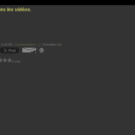
es les vidéos.
 à 22:59 -
Commentaires [
…
]
- Permalien [
#
]
0 vote