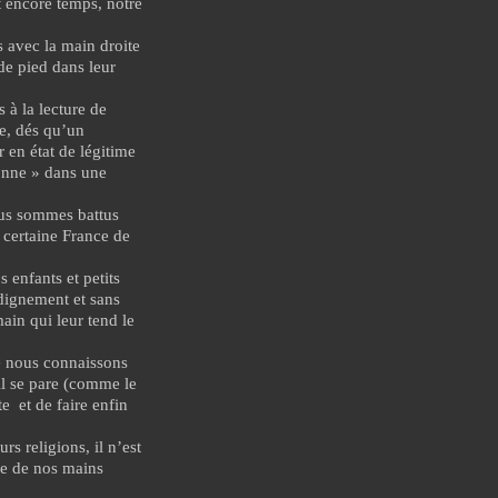
t encore temps, notre
 avec la main droite
e pied dans leur
 à la lecture de
ne, dés qu’un
 en état de légitime
lonne » dans une
ous sommes battus
e certaine France de
 enfants et petits
 dignement et sans
ain qui leur tend le
 nous connaissons
 il se pare (comme le
e et de faire enfin
rs religions, il n’est
ée de nos mains