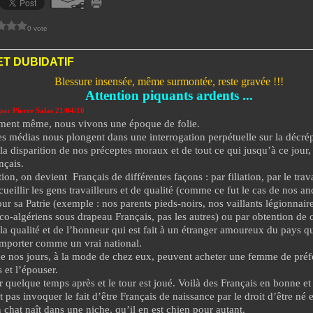
0 vote
T DUBIDATIF
Blessure insensée, même surmontée, reste gravée !!!
Attention piquants ardents ...
par Pierre Salas
21/04/10
ent même, nous vivons une époque de folie.
es médias nous plongent dans une interrogation perpétuelle sur la décrép
la disparition de nos préceptes moraux et de tout ce qui jusqu’à ce jour, f
nçais.
tion, on devient
Français de différentes façons : par filiation, par le tr
cueillir les gens travailleurs et de qualité
(comme ce fut le cas de nos anc
our sa Patrie (exemple : nos parents pieds-noirs, nos vaillants légionnair
nco-algériens sous drapeau Français, pas les autres) ou par obtention de
 la qualité et de l’honneur qui est fait à un étranger amoureux du pays qui
omporter comme un vrai national.
de nos jours, à la mode de chez eux, peuvent acheter une femme de préf
 et l’épouser.
r quelque temps après et le tour est joué. Voilà des Français en bonne e
 pas invoquer le fait d’être Français de naissance par le droit d’être né 
 chat naît dans une niche, qu’il en est chien pour autant.