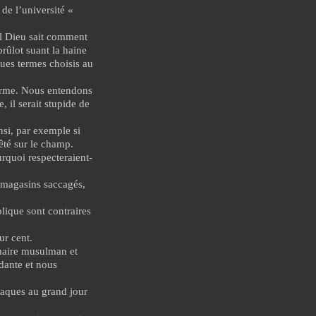
de l’université «
ul Dieu sait comment
brûlot suant la haine
ques termes choisis au
terme. Nous entendons
 il serait stupide de
si, par exemple si
êté sur le champ.
urquoi respecteraient-
 magasins saccagés,
.
lique sont contraires
ur cent.
maire musulman et
dante et nous
taques au grand jour