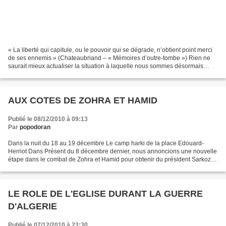
« La liberté qui capitule, ou le pouvoir qui se dégrade, n’obtient point merci
de ses ennemis » (Chateaubriand – « Mémoires d’outre-tombe ») Rien ne
saurait mieux actualiser la situation à laquelle nous sommes désormais
confrontés, que ces mots de Chateaubriand....
AUX COTES DE ZOHRA ET HAMID
Publié le 08/12/2010 à 09:13
Par
popodoran
Dans la nuit du 18 au 19 décembre Le camp harki de la place Edouard-
Herriot Dans Présent du 8 décembre dernier, nous annoncions une nouvelle
étape dans le combat de Zohra et Hamid pour obtenir du président Sarkozy
qu’il tienne les promesses du candidat...
LE ROLE DE L'EGLISE DURANT LA GUERRE
D'ALGERIE
Publié le 07/12/2010 à 23:30