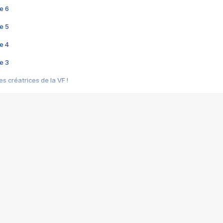
e 6
e 5
e 4
e 3
s créatrices de la VF !
e 2
e 1
e Mektoub My Love arrive enfin ! Rencontre avec Shaïn Boumedine et Sal
i : après Toni en famille
elle réalise le bouleversant Dites lui que je l'aime
ais ! Rencontre autour de Vie privée de Rebecca Zlotowski
 de Marguerite, Grave... Rencontre avec Ella Rumpf