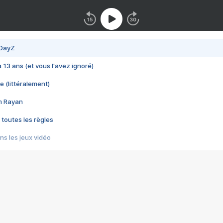
 DayZ
 a 13 ans (et vous l'avez ignoré)
e (littéralement)
im Rayan
 toutes les règles
s les jeux vidéo
us choquant de Rockstar ? - Le scandale BULLY
e plus moche de Steam
du RÊVE tourne au CAUCHEMAR
pendant 8 heures