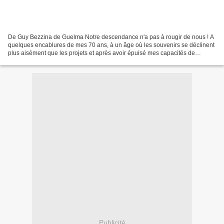
De Guy Bezzina de Guelma Notre descendance n'a pas à rougir de nous ! A
quelques encablures de mes 70 ans, à un âge où les souvenirs se déclinent
plus aisément que les projets et après avoir épuisé mes capacités de
silence, je ressens le besoin d'éclairer...
Publicité