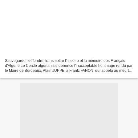
Sauvegarder, défendre, transmettre l'histoire et la mémoire des Français
d'Algérie Le Cercle algérianiste dénonce l'inacceptable hommage rendu par
le Maire de Bordeaux, Alain JUPPE, à Frantz FANON, qui appela au meurtre
des Français d'Algérie. Le Maire...