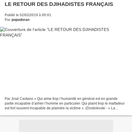
LE RETOUR DES DJIHADISTES FRANÇAIS
Publié le 02/02/2019 à 00:01
Par
popodoran
Par José Castano « Qui aime trop l’humanité en général est en grande
partie incapable d’aimer l’homme en particulier. Qui plaint trop le malfaiteur
est fort souvent incapable de plaindre la victime ». (Dostoïevski - « La
légende du Grand Inquisiteur »)...