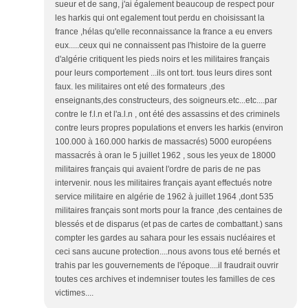
sueur et de sang, j'ai également beaucoup de respect pour
les harkis qui ont egalement tout perdu en choisissant la
france ,hélas qu'elle reconnaissance la france a eu envers
eux.....ceux qui ne connaissent pas l'histoire de la guerre
d'algérie critiquent les pieds noirs et les militaires français
pour leurs comportement ...ils ont tort. tous leurs dires sont
faux. les militaires ont eté des formateurs ,des
enseignants,des constructeurs, des soigneurs.etc...etc....par
contre le f.l.n et l'a.l.n , ont été des assassins et des criminels
contre leurs propres populations et envers les harkis (environ
100.000 à 160.000 harkis de massacrés) 5000 européens
massacrés à oran le 5 juillet 1962 , sous les yeux de 18000
militaires français qui avaient l'ordre de paris de ne pas
intervenir. nous les militaires français ayant effectués notre
service militaire en algérie de 1962 à juillet 1964 ,dont 535
militaires français sont morts pour la france ,des centaines de
blessés et de disparus (et pas de cartes de combattant.) sans
compter les gardes au sahara pour les essais nucléaires et
ceci sans aucune protection....nous avons tous eté bernés et
trahis par les gouvernements de l'époque....il fraudrait ouvrir
toutes ces archives et indemniser toutes les familles de ces
victimes....