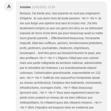
A
Antoine
21/01/2011 12:05
Bonjour, J'ai trente ans, mes parents ne sont pas originaires
d'Algérie. Je suis donc hors de toute passion. <br /> <br /> Je
me suis forgé une opinion tout seul et croyez moi. J'ai trés
facilement compris ce que ces gens ont vécu en se retrouvant
expulsé de force d'une terre qui pour beaucoup avait vu naitre
leurs grands parents.... Effectivement beaucoup, l'ecrasante
majorité, était des coiffeurs, epiciers, fonctionnaires,bistrotiers,
profs, jardiniers, journalistes, medecins, imprimeurs,
boulangers... bref des gens qui faisaient tourner le pays, pas
des profiteurs.<br /> <br /> L'Algerie n'était pas une colonie
mais une partie intégrante du territoire national, admùinistrée
par le ministére de l'interieur. Les investissements etaient
collosaux, l'urbanisation grandissante, exponentielle en 132
ans. <br /> <br /> Suffit de voir aujourd'hui l'empreinte laissé
au niveau architectural, l'ampleur des batiments, monuments,
infrastructures, ouvrages d'arts...<br /> Mais beaucoup
ignorent cela...<br /> <br /> Vous avez egalement raison les
pieds noirs avaient un niveau de vie bien inférieur aux
métropolitains, ils n'étaient ques des citoyens moyens...<br />
<br /> Bref, l'injustice est toujours mise en evidence par