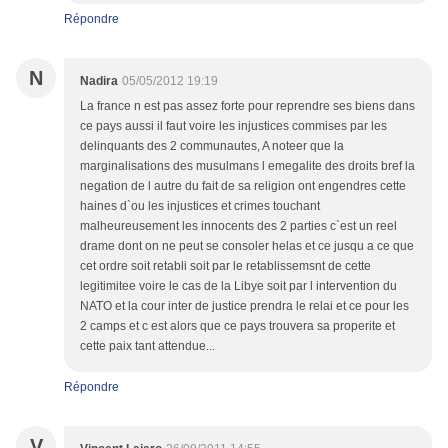
Répondre
N
Nadira
05/05/2012 19:19
La france n est pas assez forte pour reprendre ses biens dans
ce pays aussi il faut voire les injustices commises par les
delinquants des 2 communautes, A noteer que la
marginalisations des musulmans l emegalite des droits bref la
negation de l autre du fait de sa religion ont engendres cette
haines d`ou les injustices et crimes touchant
malheureusement les innocents des 2 parties c`est un reel
drame dont on ne peut se consoler helas et ce jusqu a ce que
cet ordre soit retabli soit par le retablissemsnt de cette
legitimitee voire le cas de la Libye soit par l intervention du
NATO et la cour inter de justice prendra le relai et ce pour les
2 camps et c est alors que ce pays trouvera sa properite et
cette paix tant attendue...
Répondre
V