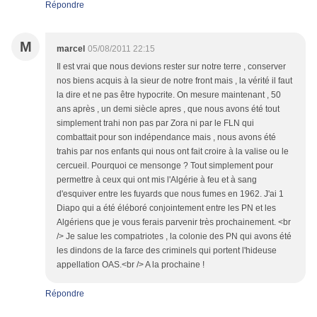
Répondre
M
marcel
05/08/2011 22:15
Il est vrai que nous devions rester sur notre terre , conserver
nos biens acquis à la sieur de notre front mais , la vérité il faut
la dire et ne pas être hypocrite. On mesure maintenant , 50
ans après , un demi siècle apres , que nous avons été tout
simplement trahi non pas par Zora ni par le FLN qui
combattait pour son indépendance mais , nous avons été
trahis par nos enfants qui nous ont fait croire à la valise ou le
cercueil. Pourquoi ce mensonge ? Tout simplement pour
permettre à ceux qui ont mis l'Algérie à feu et à sang
d'esquiver entre les fuyards que nous fumes en 1962. J'ai 1
Diapo qui a été éléboré conjointement entre les PN et les
Algériens que je vous ferais parvenir très prochainement. <br
/> Je salue les compatriotes , la colonie des PN qui avons été
les dindons de la farce des criminels qui portent l'hideuse
appellation OAS.<br /> A la prochaine !
Répondre