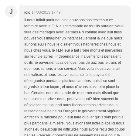
J
jojo
14/03/2013 17:49
Il nous fallait partir nous ne pouvions pas rester sur ce
territoire avec le FLN au commande de tout.Ils auraient voulu
faire des mariages avec les filles PN comme avec leur filles
pouvez vous imaginer un instant seulement la vie que nous
aurions eu.Ils nous le disaient vous habiterez chez nous et
nous chez vous, le FLN leur a fait croire monts et merveilles
sur leur vie après l’indépendance. naïvement ils pensaient
qu'ils ne payeraient pas de loyer pas de gaz pas le train, et
que nous serions a leur service. Mais voila nous avons fait
nos valises et nous les avons planté là, le pays a été
désorganisé pendants plusieurs années, puis il se sont
organisé a leur façon , et nous n'avons plus notre place la
bas.Certains nous demande de retourner mais disant que
nous sommes chez nous, pour voir quoi? bien souvent la
désolation mais quand nous lisons certains articles nous
ressentons la haine du Français le gouvernement Algérien
entretien la rancune pour leur faire oublier qu'ils sont pour la
plus part dans la misère. Nous avons fait notre place ici nous
avons eu beaucoup de difficultés nous avons reçu des coups
par les Français ignorants qui ne savaient pas que pour la