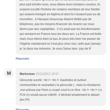
plus part d'entre nous, nous étions leurs lointains cousins, ils
avaient occulté l'histoire de certains membres de leur famille
qui avaient immigré en Algérie,et dont ils n'avaient pas eu de
nouvelles , à l'époque beaucoup étaient illettré pas de
téléphone, pas les moyens financier de revenir car nous
étions pas des capitalistes , il n'y avait que les fonctionnaires
qui venaient en France tous les deux ans. La France est belle
mais nous étions bien la bas.Je peux très bien me passer de
l'Algérie maintenant ce n'est plus chez moi, celle que j'aimais
je 'ai dans ma mémoire .Je vous Salue bien. jojo de R
Répondre
M
Marksman
25/11/2012 18:57
Génocide avorté .<br /> <br /> Gaullistes et surtout
communistes le souhaitait ( le génocide ) , mais la résistance
,non prévue par Paris a coupé court à ce rêve .<br /> <br /> Le
FLN n'y voyait aucun intérêt , il désirait simplement le départ
des PN .
Répondre