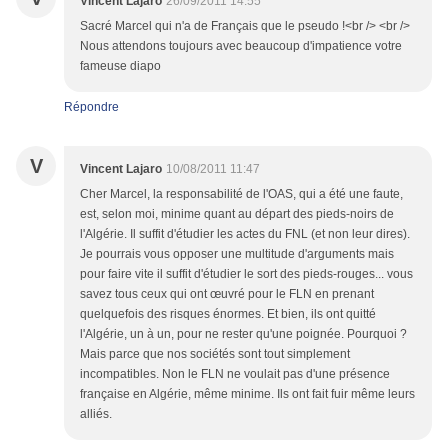
Vincent Lajaro
26/09/2011 14:55
Sacré Marcel qui n'a de Français que le pseudo !<br /> <br />
Nous attendons toujours avec beaucoup d'impatience votre
fameuse diapo
Répondre
V
Vincent Lajaro
10/08/2011 11:47
Cher Marcel, la responsabilité de l'OAS, qui a été une faute,
est, selon moi, minime quant au départ des pieds-noirs de
l'Algérie. Il suffit d'étudier les actes du FNL (et non leur dires).
Je pourrais vous opposer une multitude d'arguments mais
pour faire vite il suffit d'étudier le sort des pieds-rouges... vous
savez tous ceux qui ont œuvré pour le FLN en prenant
quelquefois des risques énormes. Et bien, ils ont quitté
l'Algérie, un à un, pour ne rester qu'une poignée. Pourquoi ?
Mais parce que nos sociétés sont tout simplement
incompatibles. Non le FLN ne voulait pas d'une présence
française en Algérie, même minime. Ils ont fait fuir même leurs
alliés.