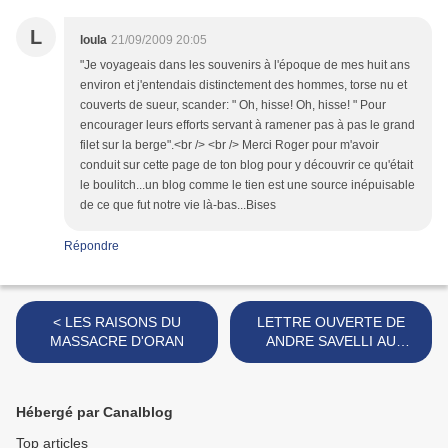
L
loula
21/09/2009 20:05
"Je voyageais dans les souvenirs à l'époque de mes huit ans
environ et j'entendais distinctement des hommes, torse nu et
couverts de sueur, scander: " Oh, hisse! Oh, hisse! " Pour
encourager leurs efforts servant à ramener pas à pas le grand
filet sur la berge".<br /> <br /> Merci Roger pour m'avoir
conduit sur cette page de ton blog pour y découvrir ce qu'était
le boulitch...un blog comme le tien est une source inépuisable
de ce que fut notre vie là-bas...Bises
Répondre
< LES RAISONS DU
LETTRE OUVERTE DE
MASSACRE D'ORAN
ANDRE SAVELLI AU
PRESIDENT ALGERIEN >
Hébergé par Canalblog
Top articles