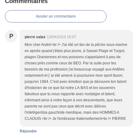
Commentaires
Ajouter un commentaire
P
pierre salas
13/04/2010 16:07
Mon cher André<br /> J'ai été un fan de la pêche sous-marine
en apnée quand j'étais plus jeune, à Sassel Plage et Turgot,
plages Oraniennes et nos poissons s'appelaient à peu de
choses prés comme ceux de BEO. Par la suite pour les
besoins de ma profession j'ai beaucoup voyagé aux Antilles
notamment et j' ai été amené à poursuivre mon sport favori,
jusqu'en 1984. C'est avec émotion que je découvre ton talent
d'historien de ce que fut notre LA-BAS et les souvenirs
fabuleux que tu nous rapporte avec nostalgie et talent,
informant ainsi à notre façon à nos descendants, que leurs
parents ne sont pas ceux que décrit avec délices
l'intelligentsia gauchiste merdique, mais des HOMMES A
CLAOUIS.<br /> Je t'embrasse fraternellement<br /> PIERRE
Répondre