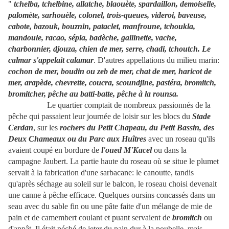
"
tchelba, tchelbine, allatche, blaouète, spardaillon, demoiselle,
palomète, sarhouèle, colonel, trois-queues, videroi, baveuse,
cabote, bazouk, bouznin, pataclet, manfroune, tchoukla,
mandoule, racao, sépia, badèche, gallinette, vache,
charbonnier, djouza, chien de mer, serre, chadi, tchoutch. Le
calmar s'appelait calamar
. D'autres appellations du milieu marin:
cochon de mer, boudin ou zeb de mer, chat de mer, haricot de
mer, arapède, chevrette, coucra, scoundjine, pastéra, bromitch,
bromitcher, pêche au batti-batte, pêche à la rounsa.
Le quartier comptait de nombreux passionnés de la
pêche qui passaient leur journée de loisir sur les blocs du
Stade
Cerdan
, sur les
rochers du Petit Chapeau, du Petit Bassin, des
Deux Chameaux ou du Parc aux Huîtres
avec un roseau qu'ils
avaient coupé en bordure de
l'oued M'Kacel
ou dans la
campagne Jaubert. La partie haute du roseau où se situe le plumet
servait à la fabrication d'une sarbacane: le canoutte, tandis
qu'après séchage au soleil sur le balcon, le roseau choisi devenait
une canne à pêche efficace. Quelques oursins concassés dans un
seau avec du sable fin ou une pâte faite d'un mélange de mie de
pain et de camembert coulant et puant servaient de
bromitch
ou
d'appât. Il était péché de jeter du pain dur à la poubelle, mais