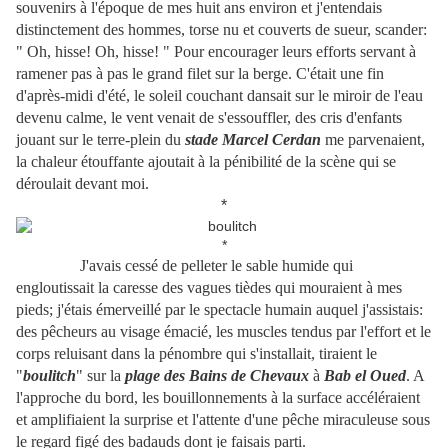
souvenirs à l'époque de mes huit ans environ et j'entendais
distinctement des hommes, torse nu et couverts de sueur, scander:
" Oh, hisse! Oh, hisse! " Pour encourager leurs efforts servant à
ramener pas à pas le grand filet sur la berge. C'était une fin
d'après-midi d'été, le soleil couchant dansait sur le miroir de l'eau
devenu calme, le vent venait de s'essouffler, des cris d'enfants
jouant sur le terre-plein du
stade Marcel Cerdan
me parvenaient,
la chaleur étouffante ajoutait à la pénibilité de la scène qui se
déroulait devant moi.
*
*
J'avais cessé de pelleter le sable humide qui
engloutissait la caresse des vagues tièdes qui mouraient à mes
pieds; j'étais émerveillé par le spectacle humain auquel j'assistais:
des pêcheurs au visage émacié, les muscles tendus par l'effort et le
corps reluisant dans la pénombre qui s'installait, tiraient le
"
boulitch
" sur la
plage des Bains de Chevaux
à
Bab el Oued
. A
l'approche du bord, les bouillonnements à la surface accéléraient
et amplifiaient la surprise et l'attente d'une pêche miraculeuse sous
le regard figé des badauds dont je faisais parti.