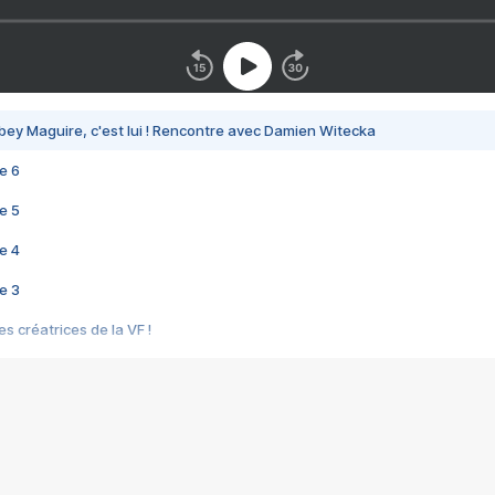
bey Maguire, c'est lui ! Rencontre avec Damien Witecka
e 6
e 5
e 4
e 3
s créatrices de la VF !
e 2
e 1
e Mektoub My Love arrive enfin ! Rencontre avec Shaïn Boumedine et Sal
i : après Toni en famille