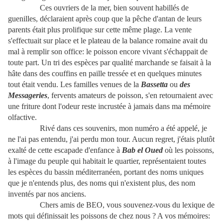
Ces ouvriers de la mer, bien souvent habillés de
guenilles, déclaraient après coup que la pêche d'antan de leurs
parents était plus prolifique sur cette même plage. La vente
s'effectuait sur place et le plateau de la balance romaine avait du
mal à remplir son office: le poisson encore vivant s'échappait de
toute part. Un tri des espèces par qualité marchande se faisait à la
hâte dans des couffins en paille tressée et en quelques minutes
tout était vendu. Les familles venues de la
Bassetta
ou
des
Messageries
, fervents amateurs de poisson, s'en retournaient avec
une friture dont l'odeur reste incrustée à jamais dans ma mémoire
olfactive.
Rivé dans ces souvenirs, mon numéro a été appelé, je
ne l'ai pas entendu, j'ai perdu mon tour. Aucun regret, j'étais plutôt
exalté de cette escapade d'enfance à
Bab el Oued
où les poissons,
à l'image du peuple qui habitait le quartier, représentaient toutes
les espèces du bassin méditerranéen, portant des noms uniques
que je n'entends plus, des noms qui n'existent plus, des nom
inventés par nos anciens.
Chers amis de BEO, vous souvenez-vous du lexique de
mots qui définissait les poissons de chez nous ? A vos mémoires: