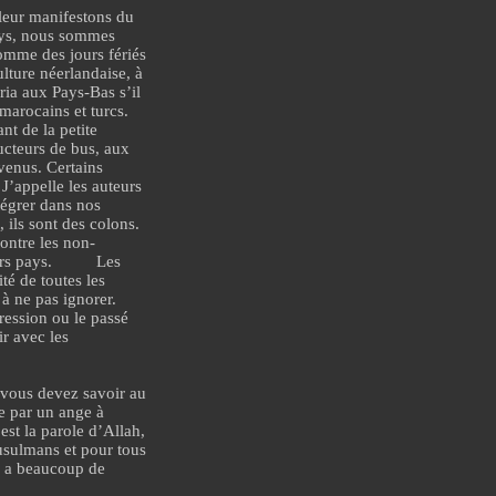
leur manifestons du
ays, nous sommes
omme des jours fériés
ulture néerlandaise, à
ria aux Pays-Bas s’il
 marocains
et turcs.
t de la petite
ucteurs de bus
, aux
venus. Certains
J’appelle les auteurs
tégrer dans nos
 ils sont des colons.
ontre les non-
urs pays.
Les
ité de toutes les
à ne pas ignorer.
ression ou le passé
r avec les
 vous devez savoir au
e par un ange à
st la parole d’Allah,
musulmans et pour tous
 y a beaucoup de