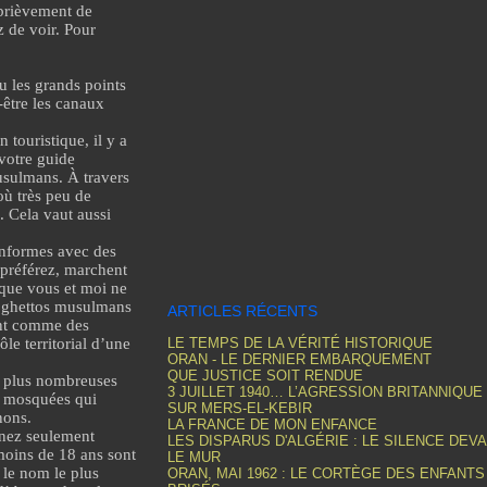
r brièvement de
z de voir. Pour
 les grands points
-être les canaux
 touristique, il y a
votre guide
musulmans. À travers
où très peu de
. Cela vaut aussi
informes avec des
 préférez, marchent
 que vous et moi ne
es ghettos musulmans
ARTICLES RÉCENTS
sent comme des
le territorial d’une
LE TEMPS DE LA VÉRITÉ HISTORIQUE
ORAN - LE DERNIER EMBARQUEMENT
QUE JUSTICE SOIT RENDUE
s plus nombreuses
3 JUILLET 1940… L’AGRESSION BRITANNIQUE
 mosquées
qui
SUR MERS-EL-KEBIR
nons.
LA FRANCE DE MON ENFANCE
enez seulement
LES DISPARUS D'ALGÉRIE : LE SILENCE DEV
moins de 18 ans sont
LE MUR
le nom le plus
ORAN, MAI 1962 : LE CORTÈGE DES ENFANTS