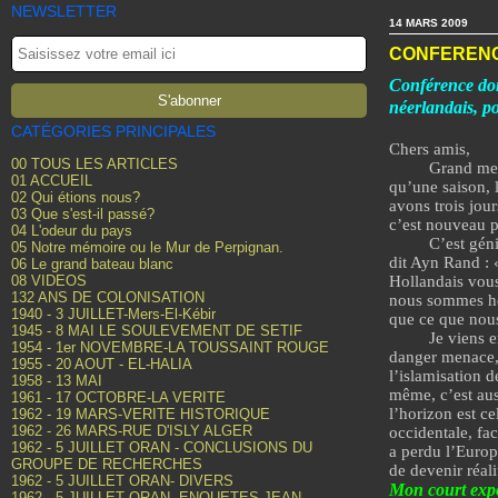
NEWSLETTER
14 MARS 2009
CONFERENC
Conférence don
néerlandais, p
CATÉGORIES PRINCIPALES
Chers amis,
00 TOUS LES ARTICLES
Grand merci de
01 ACCUEIL
qu’une saison, 
02 Qui étions nous?
avons trois jou
03 Que s'est-il passé?
c’est nouveau 
04 L'odeur du pays
C’est géni
05 Notre mémoire ou le Mur de Perpignan.
dit Ayn Rand : 
06 Le grand bateau blanc
08 VIDEOS
Hollandais vous
132 ANS DE COLONISATION
nous sommes heu
1940 - 3 JUILLET-Mers-El-Kébir
que ce que nous
1945 - 8 MAI LE SOULEVEMENT DE SETIF
Je viens 
1954 - 1er NOVEMBRE-LA TOUSSAINT ROUGE
danger menace, e
1955 - 20 AOUT - EL-HALIA
l’islamisation 
1958 - 13 MAI
même, c’est aus
1961 - 17 OCTOBRE-LA VERITE
l’horizon est c
1962 - 19 MARS-VERITE HISTORIQUE
1962 - 26 MARS-RUE D'ISLY ALGER
occidentale, fa
1962 - 5 JUILLET ORAN - CONCLUSIONS DU
a perdu l’Europ
GROUPE DE RECHERCHES
de devenir réali
1962 - 5 JUILLET ORAN- DIVERS
Mon court expo
1962 - 5 JUILLET ORAN- ENQUETES JEAN-