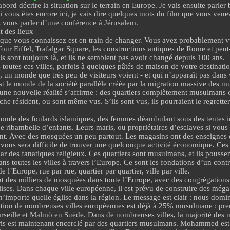
abord décrire la situation sur le terrain en Europe. Je vais ensuite parle
si vous êtes encore ici, je vais dire quelques mots du film que vous vene
is vous parler d’une conférence à Jérusalem.
t des lieux
que vous connaissez est en train de changer. Vous avez probablement vu
Tour Eiffel, Trafalgar Square, les constructions antiques de Rome et peut
s sont toujours là, et ils ne semblent pas avoir changé depuis 100 ans.
toutes ces villes, parfois à quelques pâtés de maison de votre destination
 un monde que très peu de visiteurs voient - et qui n’apparaît pas dans 
est le monde de la société parallèle créée par la migration massive des 
 une nouvelle réalité s’affirme : des quartiers complètement musulmans 
che résident, ou sont même vus. S’ils sont vus,
ils pourraient le regretter
monde des foulards islamiques, des femmes déambulant sous des tentes 
ne ribambelle d’enfants. Leurs maris, ou propriétaires d’esclaves si vous
ant. Avec des mosquées un peu partout. Les magasins ont des enseignes
l vous sera difficile de trouver une quelconque activité économique. C
par des fanatiques religieux. Ces quartiers sont musulmans, et ils pous
 toutes les villes à travers l’Europe. Ce sont les fondations d’un contrô
de l’Europe, rue par rue, quartier par quartier, ville par ville.
nt des milliers de mosquées dans toute l’Europe, avec des congrégation
lises. Dans chaque ville européenne, il est prévu de construire des
méga
’importe quelle église dans la région. Le message est clair : nous domi
tion de nombreuses villes européennes est déjà à 25% musulmane : pr
seille et
Malmö en Suède
. Dans de nombreuses villes, la majorité des 
is est maintenant encerclé par des quartiers musulmans. Mohammed est 