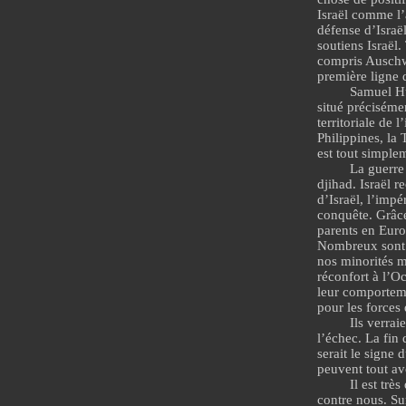
Israël comme l’
défense d’Israël
soutiens Israël.
compris Auschwi
première ligne 
Samuel Hun
situé précisémen
territoriale de 
Philippines, la
est tout simple
La guerre 
djihad. Israël r
d’Israël,
l’impé
conquête. Grâce 
parents en Euro
Nombreux sont c
nos minorités m
réconfort à l’O
leur comporteme
pour les forces 
Ils verrai
l’échec. La fin 
serait le signe 
peuvent tout avo
Il est trè
contre nous. Su