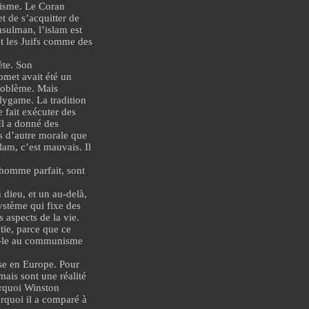
risme
. Le Coran
 de s’acquitter de
usulman, l’islam est
nt les Juifs comme
des
ète. Son
omet avait été un
roblème. Mais
lygame
.
La tradition
fait exécuter des
Il a donné des
as d’autre morale que
slam, c’est mauvais. Il
homme parfait, sont
 dieu, et un au-delà,
système qui fixe des
s aspects de la vie.
tie
, parce que ce
ez-le au communisme
sse en Europe. Pour
ais sont une réalité
urquoi
Winston
urquoi il a comparé à