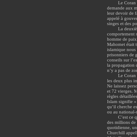
Le Coran 
demande aux mu
leur devoir de f
appelé à gouver
singes et des p
La deuxiè
comportement se
homme de paix, 
Mahomet était t
islamique
nous 
prisonniers de 
conseils sur
l’e
la
propagation d
n’y a pas de zon
Le Coran 
les deux plus im
Ne laissez pers
et 72 vierges. M
règles détaillée
Islam signifie 
qu’il cherche e
ou au national-
C’est ce 
des millions de
quotidienne, un
Churchill
appell