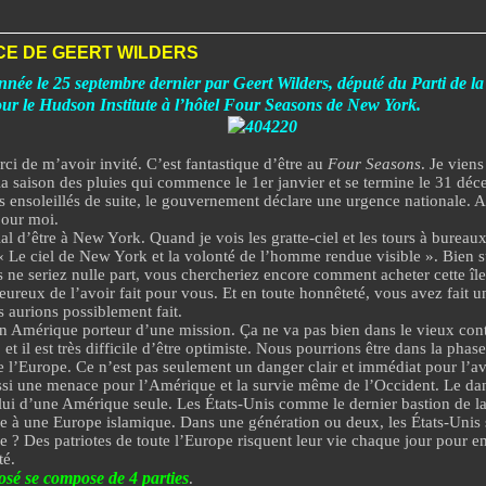
E DE GEERT WILDERS
née le 25 septembre dernier par
Geert Wilders
, député du Parti de l
our le Hudson Institute à l’hôtel Four Seasons de New York.
 m’avoir invité. C’est fantastique d’être au
Four Seasons
. Je vien
la saison des pluies qui commence le 1er janvier et se termine le 31 d
rs ensoleillés de suite, le gouvernement déclare une urgence nationale. 
pour moi.
al d’être à New York. Quand je vois les gratte-ciel et les tours à bureaux
« Le ciel de New York et la volonté de l’homme rendue visible ». Bien sû
 ne seriez nulle part, vous chercheriez encore comment acheter cette îl
reux de l’avoir fait pour vous. Et en toute honnêteté, vous avez fait u
 aurions possiblement fait.
en Amérique porteur d’une mission.
Ça ne va pas bien dans le vieux con
t il est très difficile d’être optimiste. Nous pourrions être dans la phase
de l’Europe
. Ce n’est pas seulement un danger clair et immédiat pour l’av
si une menace pour l’Amérique et la survie même de l’Occident. Le dan
elui d’une Amérique seule. Les États-Unis comme le dernier bastion de la 
ce à une Europe islamique. Dans une génération ou deux, les États-Unis
e ? Des patriotes de toute l’Europe risquent leur vie chaque jour pour 
té.
sé se compose de 4 parties
.