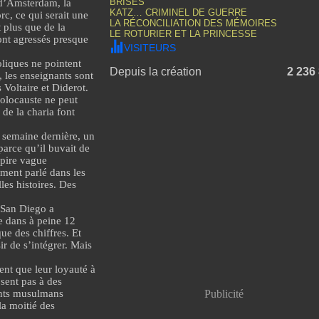
BRISÉS
 d’Amsterdam, la
KATZ… CRIMINEL DE GUERRE
orc
, ce qui serait une
LA RÉCONCILIATION DES MÉMOIRES
 plus que de la
LE ROTURIER ET LA PRINCESSE
ont agressés
presque
VISITEURS
liques ne pointent
Depuis la création
2 236
, les enseignants sont
Voltaire et Diderot.
olocauste ne peut
de la charia font
 semaine dernière,
un
arce qu’il buvait de
 pire vague
ment parlé dans les
les histoires. Des
 San Diego a
 dans à peine 12
ue des chiffres. Et
r de s’intégrer. Mais
nt que leur loyauté à
sent pas à des
ants musulmans
Publicité
la moitié des