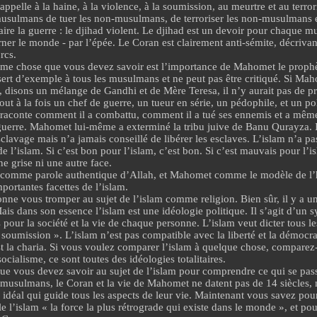
appelle à la haine
, à la violence, à la soumission, au meurtre et au
terro
sulmans de tuer les non-musulmans, de terroriser les non-musulmans et
aire la guerre : le djihad violent. Le djihad est un devoir pour chaque m
ner le monde - par l’épée. Le Coran est clairement
anti-sémite
, décriva
orcs
.
me chose que vous devez savoir est l’importance de Mahomet le proph
rt d’exemple à tous les musulmans et ne peut pas être critiqué. Si Mah
disons un mélange de Gandhi et de Mère Teresa, il n’y aurait pas de p
out à la fois un chef de guerre, un tueur en série, un
pédophile
, et un
po
raconte comment il a combattu, comment il a tué ses ennemis et a même 
guerre. Mahomet lui-même a exterminé la tribu juive de Banu Qurayza. 
sclavage
mais n’a jamais conseillé de libérer les esclaves. L’islam n’a p
e l’islam
. Si c’est bon pour l’islam, c’est bon. Si c’est mauvais pour l’i
e grise ni une autre face.
comme parole authentique d’Allah, et Mahomet comme le modèle de l’
portantes facettes de l’islam.
onne vous tromper au sujet de l’islam comme religion. Bien sûr, il y a un
ais dans son essence l’islam est une idéologie politique. Il s’agit d’un 
s pour la société et la vie de chaque personne. L’islam veut dicter tous le
« soumission ». L’islam n’est pas compatible avec
la liberté et la démocra
st la charia. Si vous voulez comparer l’islam à quelque chose, compar
socialisme, ce sont toutes des
idéologies totalitaires
.
que vous devez savoir au sujet de l’islam pour comprendre ce qui se pa
 musulmans, le Coran et la vie de Mahomet ne datent pas de 14 siècles, m
 idéal qui guide
tous les aspects de leur vie
. Maintenant vous savez po
e l’islam « la force la plus rétrograde qui existe dans le monde », et po