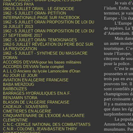
Je vais d’
FRANCOIS PAYA
l’islam. Enfin, 
1962-5 JUILLET ORAN... LE GENOCIDE
terminer, je va
1962 - 5 JUILLET ORAN- PETITION
INTERNATIONALE-PAGE SUR FACEBOOK
Europe - Un éta
1962 - 5 JUILLET ORAN PROPOSITION DE LOI DU
L’Europe 
16 JUILLET 2013
de repères. La 
1962 - 5 JUILLET ORAN PROPOSITION DE LOI DU
d’Amsterdam. Il
27 SEPTEMBRE 2017
Mais dans 
1962 - 5 JUILLET ORAN- TEMOIGNAGES
un autre monde,
1962-5 JUILLET RÉVÉLATION DU PERE BOZ SUR
touristique. C’
LA PROVOCATION
1962 - 5 JUILLET - SYNTHESE DU MASSACRE
toute l’Europe,
D'ORAN
citoyens de sou
ACCORDS D'EVIAN-pour les bases militaires
pour la police.
ACCORDS D'EVIAN-Texte complet
C’est le 
A.L.L.O Anciens du lycée Lamoricière d'Oran
poussettes et u
AU JOUR LE JOUR
trois pas en av
AVIATION EN ALGERIE FRANCAISE
pouvons lire. I
BABA MERZOUG
sont contrôlés 
BARBOUZES
BARRAGES HYDRAULIQUES EN A.F.
champignons dans
BENJAMIN STORA
part croissante 
BLASON DE L'ALGERIE FRANCAISE
Il y a maintena
CADEAUX - SOUVENIRS
que dans les ég
CIMETIERES EN ALGERIE
surplomberont n
CINQUANTENAIRE DE L'EXODE A ALICANTE
La popula
CLEMENTINE
Amsterdam, Mar
C.N.C.-CERCLE NATIONAL DES COMBATTANTS
C.N.R - COLONEL JEAN-BASTIEN THIRY
musulmans. Par