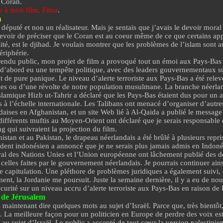
 Coran.
e à mon film,
Fitna
.
m
 député et non un réalisateur. Mais je sentais que j’avais le devoir mora
devoir de préciser que le Coran est
au coeur même de ce que certains appe
ité, est le djihad. Je voulais montrer que les problèmes de l’islam sont 
ériphérie.
 rendu public, mon projet de film a provoqué tout un émoi aux Pays-Bas 
a d’abord eu une tempête politique, avec des leaders gouvernementaux s
at de pure panique. Le niveau d’alerte terroriste aux Pays-Bas a été relev
ues ou d’une révolte de notre population musulmane. La branche néerla
islamique
Hizb ut-Tahrir
a déclaré que les Pays-Bas étaient dus pour un at
s à l’échelle internationale. Les Talibans ont menacé d’organiser d’autre
daises en Afghanistan, et un site Web lié à Al-Qaida a publié le message 
 différents muftis au Moyen-Orient ont déclaré que je serais responsable 
g qui suivraient la projection du film.
stan et au Pakistan, le drapeau néerlandais a été brûlé à plusieurs repris
sident indonésien a annoncé que je ne serais plus jamais admis en Indonés
ral des Nations Unies
et l’Union européenne ont lâchement publié des dé
elles faites par le gouvernement néerlandais. Je pourrais continuer ainsi
ne capitulation. Une pléthore de
problèmes juridiques
a également suivi,
ment,
la Jordanie me poursuit
. Juste la semaine dernière, il y a eu de n
curité sur un niveau accru d’alerte terroriste aux Pays-Bas en raison de 
 de Jérusalem
 maintenant dire quelques mots au sujet d’Israël. Parce que, très bientô
e. La meilleure façon pour un politicien en Europe de perdre des voix es
 au sujet d’Israël. Le public a accepté de tout cœur la version palestinie