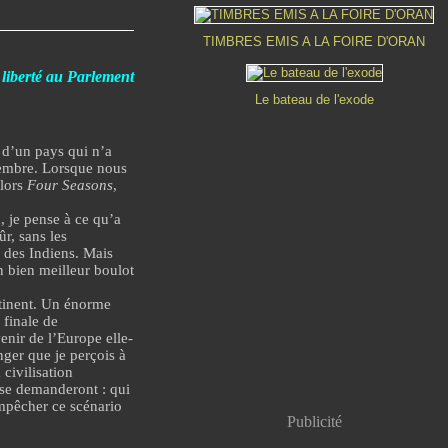
TIMBRES EMIS A LA FOIRE D'ORAN
a liberté au Parlement
Le bateau de l'exode
s d’un pays qui n’a
écembre. Lorsque nous
Alors
Four Seasons
,
, je pense à ce qu’a
r, sans les
e des Indiens. Mais
n bien meilleur boulot
tinent
. Un énorme
 finale de
enir de l’Europe elle-
ger que je perçois à
civilisation
 se demanderont : qui
empêcher ce scénario
Publicité