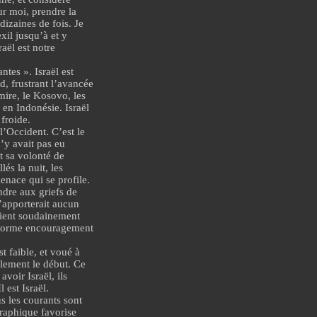
ur moi, prendre la
dizaines de fois. Je
xil jusqu’à et y
aël est notre
ntes ». Israël est
ad, frustrant l’avancée
emire, le Kosovo, les
 en Indonésie. Israël
froide.
l’Occident. C’est le
n’y avait pas eu
t sa volonté de
és la nuit, les
enace qui se profile.
dre aux griefs de
’apporterait aucun
aient soudainement
n énorme encouragement
st faible, et voué à
ulement le début. Ce
voir Israël, ils
 est Israël.
us les courants sont
raphique favorise