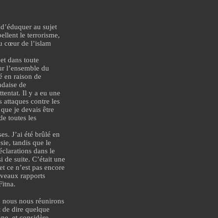
l d’éduquer au sujet
llent le terrorisme
,
au cœur de l’islam
et dans toute
ur l’ensemble du
é en raison de
ndaise de
tentat. Il y a eu une
s attaques contre les
que je devais être
de toutes les
es. J’ai été brûlé en
ie, tandis que le
clarations dans le
 de suite. C’était une
 et
ce n’est pas encore
ouveaux rapports
Fitna.
t, nous nous réunirons
t de dire quelque
nne, et considère