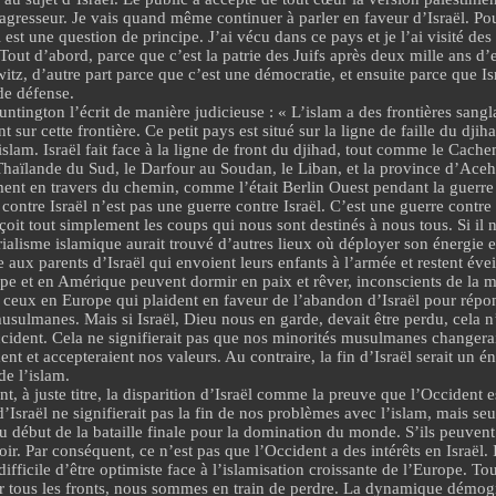
agresseur. Je vais quand même continuer à parler en faveur d’Israël. Po
 est une question de principe. J’ai vécu dans ce pays et je l’ai visité des 
 Tout d’abord, parce que c’est la patrie des Juifs après deux mille ans d’e
tz, d’autre part parce que c’est une démocratie, et ensuite parce que Isr
de défense.
tington l’écrit de manière judicieuse : « L’islam a des frontières sangla
t sur cette frontière. Ce petit pays est situé sur la ligne de faille du djih
l’islam. Israël fait face à la ligne de front du djihad, tout comme le Cach
 Thaïlande du Sud, le Darfour au Soudan, le Liban, et la province d’Aceh
ment en travers du chemin, comme l’était Berlin Ouest pendant la guerre 
contre Israël n’est pas une guerre contre Israël. C’est une guerre contre 
eçoit tout simplement les coups qui nous sont destinés à nous tous. Si il 
rialisme islamique
aurait trouvé d’autres lieux où déployer son énergie e
aux parents d’Israël qui envoient leurs enfants à l’armée et restent éveill
pe et en Amérique peuvent dormir en paix et rêver, inconscients de la m
eux en Europe qui plaident en faveur de l’abandon d’Israël pour répon
usulmanes. Mais si Israël, Dieu nous en garde, devait être perdu, cela n
ccident. Cela ne signifierait pas que nos minorités musulmanes changer
nt et accepteraient nos valeurs. Au contraire, la fin d’Israël serait u
de l’islam.
ent, à juste titre, la disparition d’Israël comme la preuve que l’Occident e
d’Israël ne signifierait pas la fin de nos problèmes avec l’islam, mais se
du début de la bataille finale pour la domination du monde. S’ils peuvent a
ir. Par conséquent, ce n’est pas que l’Occident a des intérêts en Israël. Il
s difficile d’être optimiste face à l’islamisation croissante de l’Europe. To
r tous les fronts, nous sommes en train de perdre. La dynamique démog