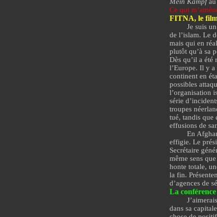
Mein Kampf
au
Ce qui m’amèn
FITNA, le fil
Je suis un
de l’islam. Le 
mais qui en réal
plutôt qu’à sa p
Dès qu’il a été
l’Europe. Il y 
continent en ét
possibles attaq
l’organisation 
série d’incident
troupes néerlan
tué, tandis que
effusions de san
En Afghani
effigie. Le pré
Secrétaire géné
même sens que c
honte totale, u
la fin
. Présente
d’agences de sé
La conférence
J’aimerais
dans sa capital
chose de positif