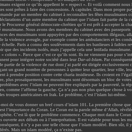
mans exigent ce qu’ils appellent le « respect ». Et voilà comment nous 
tes
sont prêtes à faire des
concessions
. À capituler. Dans mon propre p
emande par un membre du cabinet à reconnaître les fêtes musulmanes c
 déclarations d’un autre membre du cabinet que l’islam fait partie de la c
r le Procureur général démocrate-chrétien qu’il est prêt à accepter la cha
té musulmane. Nous avons des membres du cabinet avec des
passeports
nces des musulmans sont appuyées par des comportements illégaux, allan
de la violence aveugle, par exemple
contre les ambulanciers et les cond
e échelle. Paris a connu des soulèvements dans les banlieues à faibles re
oir que des incidents isolés, mais j’appelle cela une Intifada musulmane. 
 « colons ». Parce que c’est ce qu’ils sont. Ils ne viennent pas pour s’in
ennent pour intégrer notre société dans leur
Dar-al-Islam
. Par conséquent,
 partie de la violence de rue dont j’ai parlé est dirigée exclusivement c
çant un grand nombre de personnes
à quitter
leur quartier, leur ville, le
tent à prendre position contre cette charia insidieuse. Ils croient en l’égal
tre, plus prosaïquement, les musulmans sont désormais
un bloc de votes
oblèmes avec l’islam ne peuvent être expliqués par la pauvreté, la rép
en, comme l’affirme la gauche. Ça n’a pas non plus quelque chose à voi
 les troupes américaines en Irak. Le problème,
c’est l’islam lui-même
.
-moi de vous donner un bref cours d’islam 101. La première chose que
m est l’importance du Coran. Le Coran est la parole même d’Allah, révélé
phète. C’est là que le problème commence. Chaque mot dans le Coran e
s ouverte aux débats ou à l’interprétation. Il est valable pour tous les 
conséquent, il n’y a pas une telle chose que l’islam modéré. Bien sûr, il
érés. Mais
un islam modéré, ça n’existe pas
.