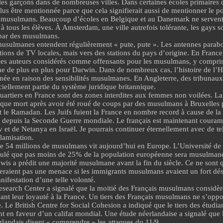
les garçons dans de nombreuses villes. Dans certaines écoles primaires
lus être mentionnée parce que cela signifierait aussi de mentionner
le p
s musulmans. Beaucoup d’écoles en Belgique et au Danemark ne servent
à tous les élèves. À Amsterdam, une ville autrefois tolérante,
les gays s
par des musulmans.
usulmanes entendent régulièrement «
pute, pute
». Les antennes parabo
ations de TV locales, mais vers des
stations du pays d’origine
. En France
r les auteurs considérés comme offensants pour les musulmans, y compris 
e de plus en plus pour Darwin. Dans de nombreux cas, l’histoire de l’H
gnée en raison des sensibilités musulmanes. En Angleterre, des tribunaux 
ciellement partie du système juridique britannique.
rtiers en France sont des zones interdites aux femmes non voilées. La
que mort
après avoir été roué de coups par des musulmans à Bruxelles p
t le Ramadan. Les Juifs fuient la France en nombre record à cause de la
depuis la Seconde Guerre mondiale. Le français est maintenant couram
 et de Netanya en Israël. Je pourrais continuer éternellement avec de tel
slamisation.
de 54 millions de musulmans vit aujourd’hui en Europe. L’Université de
ulé que pas moins de 25% de la population européenne sera musulmane
wis a prédit une majorité musulmane avant la fin du siècle. Ce ne sont q
 seraient pas une menace si les immigrants musulmans avaient un fort dési
nifestation
d’une telle volonté.
search Center a signalé que la moitié des Français musulmans considère
vant leur loyauté à la France. Un tiers des Français musulmans ne s’oppo
de. Le British Centre for Social Cohesion
a indiqué
que le tiers des étudi
nt en faveur d’un
califat mondial
. Une étude néerlandaise a signalé que 
andais disent « comprendre » les attaques du 11/9.