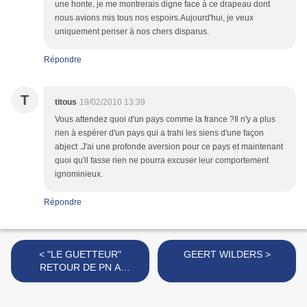
une honte, je me montrerais digne face à ce drapeau dont
nous avions mis tous nos espoirs.Aujourd'hui, je veux
uniquement penser à nos chers disparus.
Répondre
T
titous
19/02/2010 13:39
Vous attendez quoi d'un pays comme la france ?Il n'y a plus
rien à espérer d'un pays qui a trahi les siens d'une façon
abject .J'ai une profonde aversion pour ce pays et maintenant
quoi qu'il fasse rien ne pourra excuser leur comportement
ignominieux.
Répondre
< "LE GUETTEUR"
GEERT WILDERS >
RETOUR DE PN A
DOUAOUDA