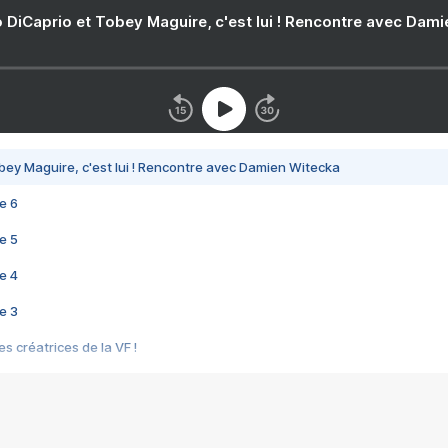
 DiCaprio et Tobey Maguire, c'est lui ! Rencontre avec Dam
bey Maguire, c'est lui ! Rencontre avec Damien Witecka
e 6
e 5
e 4
e 3
s créatrices de la VF !
e 2
e 1