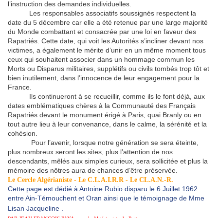
l’instruction des demandes individuelles.
Les responsables associatifs soussignés respectent la
date du 5 décembre car elle a été retenue par une large majorité
du Monde combattant et consacrée par une loi en faveur des
Rapatriés. Cette date, qui voit les Autorités s’incliner devant nos
victimes, a également le mérite d’unir en un même moment tous
ceux qui souhaitent associer dans un hommage commun les
Morts ou Disparus militaires, supplétifs ou civils tombés trop tôt et
bien inutilement, dans l’innocence de leur engagement pour la
France.
Ils continueront à se recueillir, comme ils le font déjà, aux
dates emblématiques chères à la Communauté des Français
Rapatriés devant le monument érigé à Paris, quai Branly ou en
tout autre lieu à leur convenance, dans le calme, la sérénité et la
cohésion.
Pour l’avenir, lorsque notre génération se sera éteinte,
plus nombreux seront les sites, plus l’attention de nos
descendants, mêlés aux simples curieux, sera sollicitée et plus la
mémoire des nôtres aura de chances d’être préservée.
Le Cercle Algérianiste - Le C.L.A.I.R.R - Le CL.A.N.-R.
Cette page est dédié à Antoine Rubio disparu le 6 Juillet 1962
entre Ain-Témouchent et Oran ainsi que le témoignage de Mme
Lisan Jacqueline
.