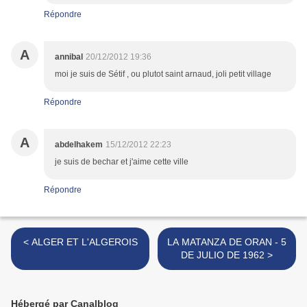
Répondre
A
annibal
20/12/2012 19:36
moi je suis de Sétif , ou plutot saint arnaud, joli petit village
Répondre
A
abdelhakem
15/12/2012 22:23
je suis de bechar et j'aime cette ville
Répondre
< ALGER ET L'ALGEROIS
LA MATANZA DE ORAN - 5
DE JULIO DE 1962 >
Hébergé par Canalblog