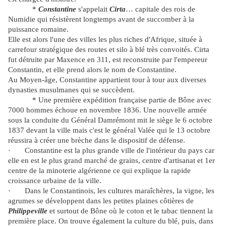
*
Constantine
s'appelait
Cirta
… capitale des rois de
Numidie qui résistèrent longtemps avant de succomber à la
puissance romaine.
Elle est alors l'une des villes les plus riches d'Afrique, située à
carrefour stratégique des routes et silo à blé très convoités.
Cirta
fut détruite par Maxence en 311, est reconstruite par l'empereur
Constantin
, et elle prend alors le nom de
Constantine
.
Au Moyen-âge, Constantine appartient tour à tour aux diverses
dynasties musulmanes qui se succèdent.
* Une première expédition française partie de Bône avec
7000 hommes échoue en
novembre 1836.
Une nouvelle armée
sous la conduite du Général Damrémont mit le siège le
6 octobre
1837
devant la ville mais c'est le général Valée qui le 13 octobre
réussira à créer une brèche dans le dispositif de défense.
·
Constantine
est la plus grande ville de l'intérieur du pays car
elle en est le plus grand marché de grains, centre d'artisanat et 1er
centre de la minoterie algérienne ce qui explique la rapide
croissance urbaine de la ville.
·
Dans le
Constantinois
, les cultures maraîchères, la vigne, les
agrumes se développent dans les petites plaines côtières de
Philippeville
et surtout de
Bône
où le coton et le tabac tiennent la
première place. On trouve également la culture du blé, puis, dans