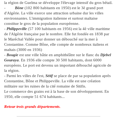
la région de
Guelma
se développe l'élevage intensif du gros bétail.
-
Bône
(102 800 habitants en 1950) est le 3è grand port
d'Algérie. La ville exerce une attraction urbaine dur les villes
environnantes. L'immigration italienne et surtout maltaise
constitue le gros de la population européenne.
-
Philippeville
(57 100 habitants en 1956) est la 4è ville maritime
de l'Algérie française par le nombre. Elle fut fondée en 1838 par
le Maréchal Vallée pour donner un débouché sur la mer à
Constantine. Comme Bône, elle compte de nombreux italiens et
maltais (3000 en 1936)
-
Bougie
est une ville bâtie en amphithéâtre sur le flanc du
Djebel
Gouraya
. En 1936 elle compte 30 500 habitants, dont 6000
européens. Le port est devenu un important débouché agricole de
la région.
- Parmi les villes de l'est,
Sétif
se place de par sa population après
Constantine, Bône et Philippeville
. La ville est une création
militaire sur les ruines de la cité romaine de
Sitifis
.
Le commerce des grains est à la base de son développement. En
1950, elle compte 51 674 habitants...
Retour trois grands départements.