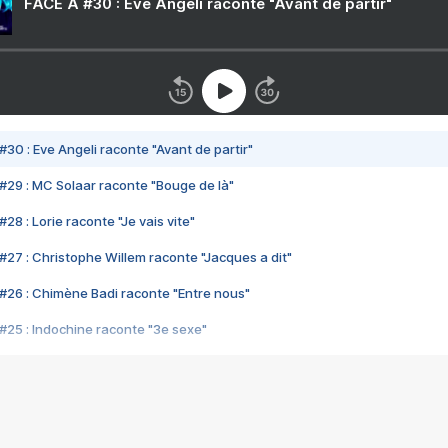
FACE A #30 : Eve Angeli raconte "Avant de partir"
#30 : Eve Angeli raconte "Avant de partir"
#29 : MC Solaar raconte "Bouge de là"
28 : Lorie raconte "Je vais vite"
#27 : Christophe Willem raconte "Jacques a dit"
#26 : Chimène Badi raconte "Entre nous"
#25 : Indochine raconte "3e sexe"
#24 : Zaho raconte "C'est chelou"
#23 : Patrick Bruel raconte "Au café des délices"
#22 : Kyo raconte "Le chemin"