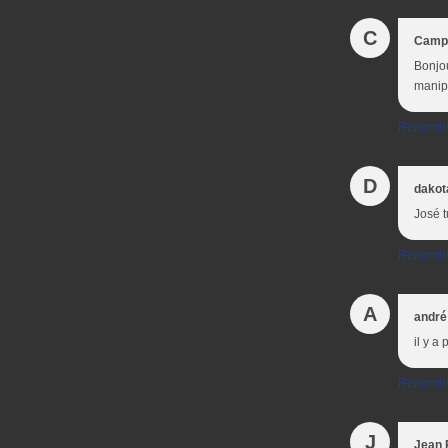
C
Campa
Bonjou
manipu
Répondr
D
dakot
José t
Répondr
A
andré
il y a
Répondr
J
Jean