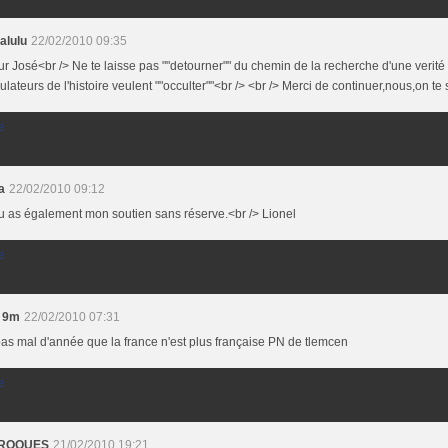
lulu
22/02/2010 09:35
r José<br /> Ne te laisse pas ""detourner"" du chemin de la recherche d'une verit
lateurs de l'histoire veulent ""occulter""<br /> <br /> Merci de continuer,nous,on te 
e
a
22/02/2010 09:12
u as également mon soutien sans réserve.<br /> Lionel
e
 9m
22/02/2010 07:31
 pas mal d'année que la france n'est plus française PN de tlemcen
e
 ROQUES
21/02/2010 19:21