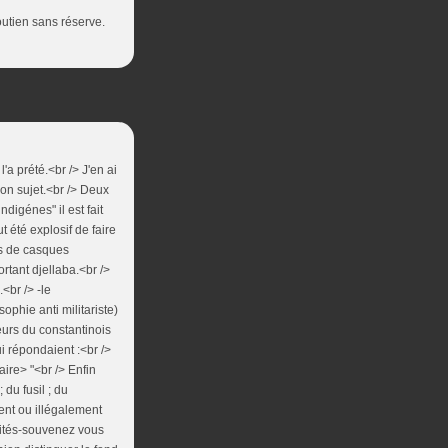
utien sans réserve.
'a prété.<br /> J'en ai
son sujet.<br /> Deux
digénes" il est fait
ut été explosif de faire
fés de casques
rtant djellaba.<br />
<br /> -le
phie anti militariste)
eurs du constantinois
ui répondaient :<br />
ire> "<br /> Enfin
 du fusil ; du
ent ou illégalement
unités-souvenez vous