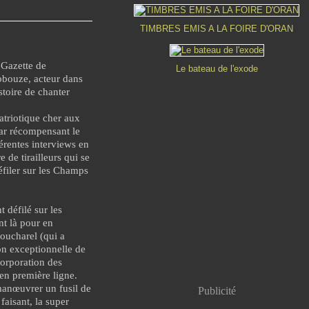
TIMBRES EMIS A LA FOIRE D'ORAN
 Gazette de
Le bateau de l'exode
bbouze, acteur dans
stoire de chanter
triotique cher aux
scar récompensant le
férentes interviews en
e de tirailleurs qui se
défiler sur les Champs
 défilé sur les
t là pour en
oucharel (qui a
on exceptionnelle de
corporation des
en première ligne.
manœuvrer un fusil de
Publicité
 faisant, la super