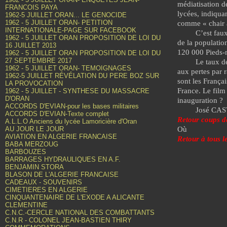
médiatisation d
FRANCOIS PAYA
lycées, indiqua
1962-5 JUILLET ORAN... LE GENOCIDE
1962 - 5 JUILLET ORAN- PETITION
comme « chair à 
INTERNATIONALE-PAGE SUR FACEBOOK
C’est fau
1962 - 5 JUILLET ORAN PROPOSITION DE LOI DU
de la populatio
16 JUILLET 2013
120 000 Pieds-n
1962 - 5 JUILLET ORAN PROPOSITION DE LOI DU
27 SEPTEMBRE 2017
Le taux d
1962 - 5 JUILLET ORAN- TEMOIGNAGES
aux pertes par r
1962-5 JUILLET RÉVÉLATION DU PERE BOZ SUR
sont les Françai
LA PROVOCATION
France. Le film 
1962 - 5 JUILLET - SYNTHESE DU MASSACRE
D'ORAN
inauguration ?
ACCORDS D'EVIAN-pour les bases militaires
José CAS
ACCORDS D'EVIAN-Texte complet
Retour coups d
A.L.L.O Anciens du lycée Lamoricière d'Oran
AU JOUR LE JOUR
Où
AVIATION EN ALGERIE FRANCAISE
Retour à tous
BABA MERZOUG
BARBOUZES
BARRAGES HYDRAULIQUES EN A.F.
BENJAMIN STORA
BLASON DE L'ALGERIE FRANCAISE
CADEAUX - SOUVENIRS
CIMETIERES EN ALGERIE
CINQUANTENAIRE DE L'EXODE A ALICANTE
CLEMENTINE
C.N.C.-CERCLE NATIONAL DES COMBATTANTS
C.N.R - COLONEL JEAN-BASTIEN THIRY