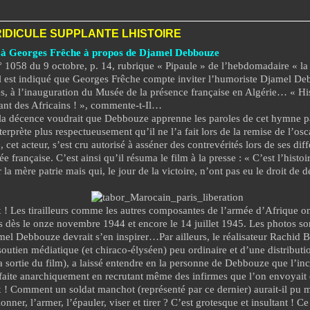
IDICULE SUPPLANTE LHISTOIRE
e à Georges Frêche à propos de Djamel Debbouze
° 1058 du 9 octobre, p. 14, rubrique « Pipaule » de l’hebdomadaire « la
il est indiqué que Georges Frêche compte inviter l’humoriste Djamel De
es, à l’inauguration du Musée de la présence française en Algérie… « Hi
nt des Africains ! », commente-t-Il…
la décence voudrait que Debbouze apprenne les paroles de cet hymne pa
nterprète plus respectueusement qu’il ne l’a fait lors de la remise de l’o
e, cet acteur, s’est cru autorisé à asséner des contrevérités lors de ses dif
e française. C’est ainsi qu’il résuma le film à la presse : « C’est l’histoir
 la mère patrie mais qui, le jour de la victoire, n’ont pas eu le droit de 
 ! Les tirailleurs comme les autres composantes de l’armée d’Afrique ont
dès le onze novembre 1944 et encore le 14 juillet 1945. Les photos son
el Debbouze devrait s’en inspirer…Par ailleurs, le réalisateur Rachid B
soutien médiatique (et chiraco-élyséen) peu ordinaire et d’une distributi
la sortie du film), a laissé entendre en la personne de Debbouze que l’in
 faite anarchiquement en recrutant même des infirmes que l’on envoyait 
x ! Comment un soldat manchot (représenté par ce dernier) aurait-il pu 
onner, l’armer, l’épauler, viser et tirer ? C’est grotesque et insultant ! Ce