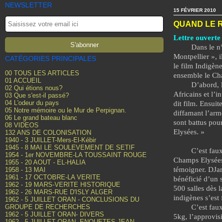
NEWSLETTER
15 FÉVRIER 2010
QUAND LE R
Lettre ouvert
Dans le n
Montpellier », 
CATÉGORIES PRINCIPALES
le film Indigèn
00 TOUS LES ARTICLES
ensemble le Cha
01 ACCUEIL
D’abord, 
02 Qui étions nous?
Africains et l’i
03 Que s'est-il passé?
04 L'odeur du pays
dit film. Ensuit
05 Notre mémoire ou le Mur de Perpignan.
diffamant l’armé
06 Le grand bateau blanc
sont battus pour
08 VIDEOS
Elysées. »
132 ANS DE COLONISATION
1940 - 3 JUILLET-Mers-El-Kébir
1945 - 8 MAI LE SOULEVEMENT DE SETIF
C’est faux
1954 - 1er NOVEMBRE-LA TOUSSAINT ROUGE
Champs Elysées 
1955 - 20 AOUT - EL-HALIA
témoigner. DJam
1958 - 13 MAI
1961 - 17 OCTOBRE-LA VERITE
bénéficié d’un 
1962 - 19 MARS-VERITE HISTORIQUE
500 salles dès 
1962 - 26 MARS-RUE D'ISLY ALGER
indigènes s’est
1962 - 5 JUILLET ORAN - CONCLUSIONS DU
GROUPE DE RECHERCHES
C’est fau
1962 - 5 JUILLET ORAN- DIVERS
5kg, l’approvisi
1962 - 5 JUILLET ORAN- ENQUETES JEAN-