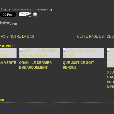
 à 23:32 -
Commentaires [
…
]
- Permalien [
#
]
0 vote
E FOIS NOTRE LA-BAS
CETTE PAGE EST DED
 aussi :
LA VÉRITÉ
ORAN - LE DERNIER
QUE JUSTICE SOIT
EMBARQUEMENT
RENDUE
3 J
L’A
BRI
MER
es
Ajouter un commentaire