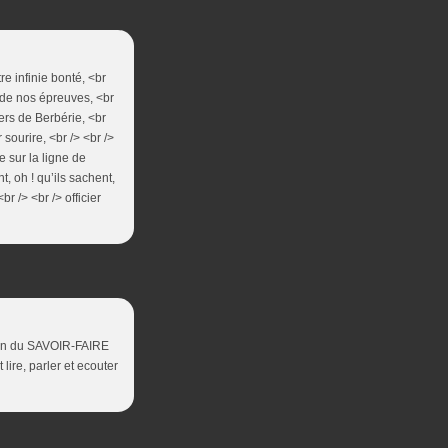
re infinie bonté, <br
in de nos épreuves, <br
iers de Berbérie, <br
 sourire, <br /> <br />
 sur la ligne de
t, oh ! qu’ils sachent,
 /> <br /> officier
alon du SAVOIR-FAIRE
lire, parler et ecouter