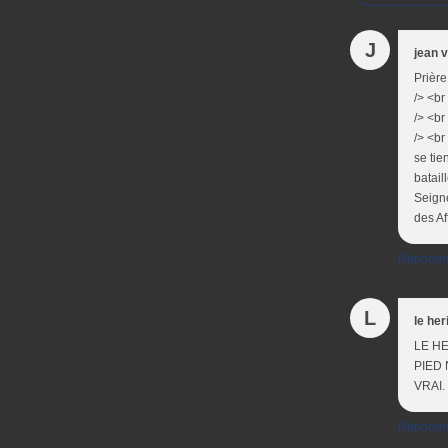
J
jean v
Prière
/> <br
/> <br
/> <br
se tie
batail
Seigne
des Af
Répondr
L
le he
LE HER
PIED N
VRAI. 
Répondr