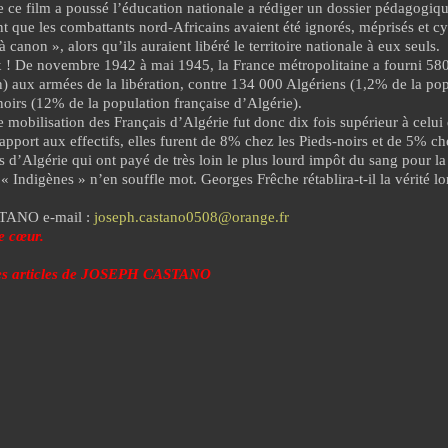
e ce film a poussé l’éducation nationale a rédiger un dossier pédagogiqu
nt que les combattants nord-Africains avaient été ignorés, méprisés et c
canon », alors qu’ils auraient libéré le territoire nationale à eux seuls.
x ! De novembre 1942 à mai 1945, la France métropolitaine a fourni 
n) aux armées de la libération, contre 134 000 Algériens (1,2% de la pop
oirs (12% de la population française d’Algérie).
e mobilisation des Français d’Algérie fut donc dix fois supérieur à celui
apport aux effectifs, elles furent de 8% chez les Pieds-noirs et de 5% ch
s d’Algérie qui ont payé de très loin le plus lourd impôt du sang pour la 
« Indigènes » n’en souffle mot. Georges Frêche rétablira-t-il la vérité lo
TANO e-mail :
joseph.castano0508@orange.fr
e cœur.
 les articles de JOSEPH CASTANO