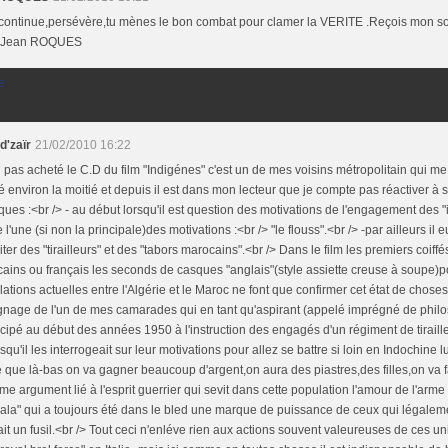
,continue,persévère,tu mènes le bon combat pour clamer la VERITE .Reçois mon so
> Jean ROQUES
e
d'zaïr
21/02/2010 16:22
i pas acheté le C.D du film "Indigénes" c'est un de mes voisins métropolitain qui me l
é environ la moitié et depuis il est dans mon lecteur que je compte pas réactiver à 
ues :<br /> - au début lorsqu'il est question des motivations de l'engagement des "in
e l'une (si non la principale)des motivations :<br /> "le flouss".<br /> -par ailleurs il e
ter des "tirailleurs" et des "tabors marocains".<br /> Dans le film les premiers coif
ains ou français les seconds de casques "anglais"(style assiette creuse à soupe)po
lations actuelles entre l'Algérie et le Maroc ne font que confirmer cet état de choses.
nage de l'un de mes camarades qui en tant qu'aspirant (appelé imprégné de philoso
icipé au début des années 1950 à l'instruction des engagés d'un régiment de tiraill
rsqu'il les interrogeait sur leur motivations pour allez se battre si loin en Indochine l
 que là-bas on va gagner beaucoup d'argent,on aura des piastres,des filles,on va fa
éme argument lié à l'esprit guerrier qui sevit dans cette population l'amour de l'arme ;
la" qui a toujours été dans le bled une marque de puissance de ceux qui légalem
it un fusil.<br /> Tout ceci n'enléve rien aux actions souvent valeureuses de ces 