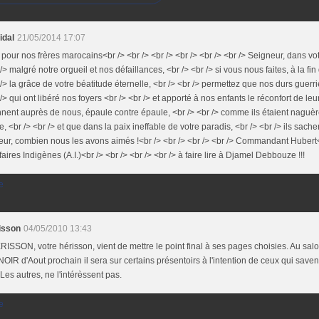
idal
21/05/2014 17:07
 pour nos frères marocains<br /> <br /> <br /> <br /> <br /> <br /> Seigneur, dans vot
 /> malgré notre orgueil et nos défaillances, <br /> <br /> si vous nous faites, à la f
 /> la grâce de votre béatitude éternelle, <br /> <br /> permettez que nos durs guerr
 /> qui ont libéré nos foyers <br /> <br /> et apporté à nos enfants le réconfort de leur
nnent auprès de nous, épaule contre épaule, <br /> <br /> comme ils étaient naguère
le, <br /> <br /> et que dans la paix ineffable de votre paradis, <br /> <br /> ils sachen
ur, combien nous les avons aimés !<br /> <br /> <br /> <br /> Commandant Hubert<br
faires Indigènes (A.I.)<br /> <br /> <br /> <br /> à faire lire à Djamel Debbouze !!!
e
risson
04/05/2010 13:43
ISSON, votre hérisson, vient de mettre le point final à ses pages choisies. Au s
OIR d'Aout prochain il sera sur certains présentoirs à l'intention de ceux qui savent 
Les autres, ne l'intérèssent pas.
e