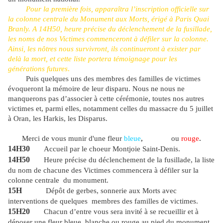
Pour la première fois, apparaîtra l’inscription officielle sur
la colonne centrale du Monument aux Morts, érigé à Paris Quai
Branly. A 14H50, heure précise du déclenchement de la fusillade,
les noms de nos Victimes commenceront à défiler sur la colonne.
Ainsi, les nôtres nous survivront, ils continueront à exister par
delà la mort, et cette liste portera témoignage pour les
générations futures
.
Puis quelques uns des membres des familles de victimes
évoqueront la mémoire de leur disparu. Nous ne nous ne
manquerons pas d’associer à cette cérémonie, toutes nos autres
victimes et, parmi elles, notamment celles du massacre du 5 juillet
à Oran, les Harkis, les Disparus.
Merci de vous munir d'une fleur
bleue
,
blanche
ou
rouge
.
14H30
Accueil par le choeur Montjoie Saint-Denis.
14H50
Heure précise du déclenchement de la fusillade, la liste
du nom de chacune des Victimes commencera à défiler sur la
colonne centrale du monument.
15H
Dépôt de gerbes, sonnerie aux Morts avec
interventions de quelques membres des familles de victimes.
15H20
Chacun d’entre vous sera invité à se recueillir et à
déposer une fleur bleue, blanche ou rouge au pied du monument.