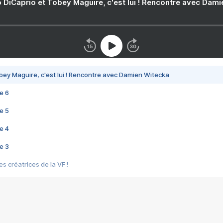
 DiCaprio et Tobey Maguire, c'est lui ! Rencontre avec Dam
bey Maguire, c'est lui ! Rencontre avec Damien Witecka
e 6
e 5
e 4
e 3
s créatrices de la VF !
e 2
e 1
e Mektoub My Love arrive enfin ! Rencontre avec Shaïn Boumedine et Sal