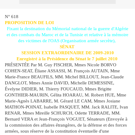
N° 618
PROPOSITION DE LOI
Fixant la
destination
du
Mémorial
national
de la
guerre
d'
Algérie
et des combats du
Maroc
et de la
Tunisie
et relative à la
mémoire
des
victimes
de l'OAS (
Organisation armée secrète
),
SÉNAT
SESSION EXTRAORDINAIRE DE 2009-2010
Enregistré à la Présidence du Sénat le 7 juillet 2010
PRÉSENTÉE Par M. Guy FISCHER, Mmes Nicole BORVO
COHEN-SEAT, Éliane ASSASSI, M. François AUTAIN, Mme
Marie-France BEAUFILS, MM. Michel BILLOUT, Jean-Claude
DANGLOT, Mmes Annie DAVID, Michelle DEMESSINE,
Évelyne DIDIER, M. Thierry FOUCAUD, Mmes Brigitte
GONTHIER-MAURIN, Gélita HOARAU, M. Robert HUE, Mme
Marie-Agnès LABARRE, M. Gérard LE CAM, Mmes Josiane
MATHON-POINAT, Isabelle PASQUET, MM. Jack RALITE, Ivan
RENAR, Mmes Mireille SCHURCH, Odette TERRADE, MM.
Bernard VERA et Jean-François VOGUET, Sénateurs
(Envoyée à
la commission des affaires étrangères, de la défense et des forces
armées, sous réserve de la constitution éventuelle d'une