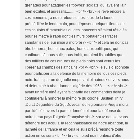
grenades pour attaquer les "povres" soldats, qui avaient l'air
bien ecxités, et agressifs...........<br /> <br /> je rêve encore à
ces moments , a notre retour sur les lieux de la tuerie
préméditée le lendemain, pour déposer quelques fleurs, de
ces couloirs d'immeubles ou des innocents s'étaient réfugiés
pour se mettre à l'abri dont les murs portaient les traces
sanglantes de leur mise à mort<br /> <br /> et cela ne doit pas
être honorés, honte aux patos, honte aux politiques, qui
continuent à nous salir, nous trahir, auraient ils oubliés que
des milliers de ces ordures de pieds noirs sont venus les
libérer au champs des africains.<br /> <br /> je suis disponible
pour participer à la défense de la mémoire de tous ces pieds
noirs trahis par un degaulle méprisant et haineux envers nous
et déterminé à abandonner l'algérie dés 1958......<br /> <br />
ayant un frére ainé ayant fait partie des commandos delta je
continuerai à honorer la mémoire du colonel Bastien Thiry
,Du Lt Degueldre du Sgt Dovecar, du légionnaire Piegts morts
par fidélité envers la parole donnée et pour la défense de
notre beau pays l'algérie Française.<br /> <br /> nous devons
défendre nos acquis, la reconnaissance de notre abandon, la
lacheté de la france et en cela je suis prêt à rejoindre toute
action en ce sens.<br /> <br /> un pied noir honteux d'être