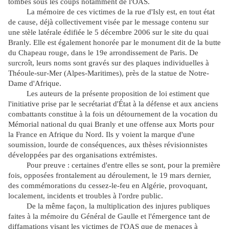
tombés sous les coups notamment de l'OAS.
La mémoire de ces victimes de la rue d'Isly est, en tout état
de cause, déjà collectivement visée par le message contenu sur
une stèle latérale édifiée le 5 décembre 2006 sur le site du quai
Branly. Elle est également honorée par le monument dit de la butte
du Chapeau rouge, dans le 19e arrondissement de Paris. De
surcroît, leurs noms sont gravés sur des plaques individuelles à
Théoule-sur-Mer (Alpes-Maritimes), près de la statue de Notre-
Dame d'Afrique.
Les auteurs de la présente proposition de loi estiment que
l'initiative prise par le secrétariat d'État à la défense et aux anciens
combattants constitue à la fois un détournement de la vocation du
Mémorial national du quai Branly et une offense aux Morts pour
la France en Afrique du Nord. Ils y voient la marque d'une
soumission, lourde de conséquences, aux thèses révisionnistes
développées par des organisations extrémistes.
Pour preuve : certaines d'entre elles se sont, pour la première
fois, opposées frontalement au déroulement, le 19 mars dernier,
des commémorations du cessez-le-feu en Algérie, provoquant,
localement, incidents et troubles à l'ordre public.
De la même façon, la multiplication des injures publiques
faites à la mémoire du Général de Gaulle et l'émergence tant de
diffamations visant les victimes de l'OAS que de menaces à