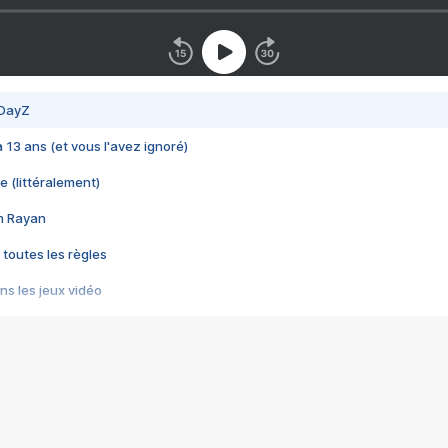
 DayZ
 a 13 ans (et vous l'avez ignoré)
e (littéralement)
im Rayan
 toutes les règles
s les jeux vidéo
us choquant de Rockstar ? - Le scandale BULLY
e plus moche de Steam
du RÊVE tourne au CAUCHEMAR
pendant 8 heures