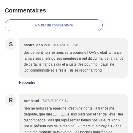
Commentaires
Ajouter un commentaire
S
sastre jean loui
18/07/2010 13:49
decidement rien ne nous sera epargne l OAS c etait la france
jamais ses chefs ou ses membres n ont dit du mal de la france
de certains francais oui et a juste titre pour moi (gaulliste
,cgt,communiste et le reste .. ils se reconnaitront)
Répondre
R
rambaud
17/07/2010 05:14
rien ne nous sera épargné, c'est une honte, la france me
dégoute, que dire................je suis pied noir et fier de l'être , fier
du combat de l'oas qui représentait toutes nos valeurs.<br />
<br /> présent lors de la manif du 26 mars, rue d'isly à 12 ans
je ne me rappelle plus avoir eu les poches bourrées de