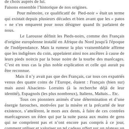
de choix auprès de lui.
Faisons ensemble l’historique de nos origines.
Pour mémoire, ce qualificatif de Pied-noir » était un terme
qui existait depuis plusieurs décades et bien avant que les « patos
» ne s’en emparent pour nous désigner quand ils parlaient de
nous.
Le Larousse définit les Pieds-noirs, comme des Français
d'origine européenne installé en Afrique du Nord jusqu'à l'époque
de l'indépendance. Mais la rumeur la plus vraisemblable affirme
que les indigènes du coin, appelaient ainsi nos ancêtres à cause de
leurs pieds noircis par la boue noire de la tourbe des marécages.
C’est en tous cas la plus noble explication et celle qui aurait pu
être reconnue.
Mais il n’y avait pas que des Français, car tous ces expatriés
venus des quatre coins de l’Europe, étaient : Français (bien sur)
mais aussi Alsaciens- Lorrains (à la recherche déjà de leur
identité), Espagnols (les plus nombreux), Italiens, Maltais... Etc.
Tous ces pionniers animés d’une détermination et d’une
énergie farouches, motivées par la misère et la précarité de leur
existence, s’attelèrent, le mors aux dents, à faire de ces contrées
marécageuses un éden qui par la suite passa aux mains de gens
qui ne comprirent pas et n’ont encore pas compris à ce jour,
comment utiliser et valoriser un tel cadeau offert sur un plateau un