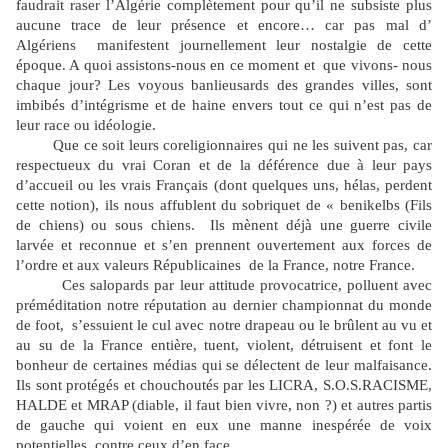
faudrait raser l’Algérie complètement pour qu’il ne subsiste plus
aucune trace de leur présence et encore… car pas mal d’
Algériens
manifestent journellement leur nostalgie de cette
époque. A quoi assistons-nous en ce moment et
que vivons- nous
chaque jour? Les voyous banlieusards des grandes villes,
sont
imbibés
d’intégrisme et de haine envers tout ce qui n’est pas de
leur race ou idéologie.
Que ce soit leurs coreligionnaires qui ne les suivent pas, car
respectueux du vrai Coran et de la déférence due à leur pays
d’accueil ou les vrais Français (dont quelques uns, hélas, perdent
cette notion), ils nous affublent du sobriquet de « benikelbs (Fils
de chiens) ou sous chiens.
Ils mènent déjà une guerre civile
larvée et reconnue et s’en prennent ouvertement aux forces de
l’ordre et aux valeurs Républicaines
de la France, notre France.
Ces salopards par leur attitude provocatrice, polluent avec
préméditation notre réputation au dernier championnat du monde
de foot,
s’essuient le cul avec notre drapeau ou le brûlent au vu et
au su de la France entière, tuent, violent, détruisent et font le
bonheur de certaines médias qui se délectent de leur malfaisance.
Ils sont protégés et chouchoutés par les LICRA, S.O.S.RACISME,
HALDE et MRAP (diable, il faut bien vivre, non ?) et autres partis
de gauche qui voient en eux une manne inespérée de voix
potentielles, contre ceux d’en face.