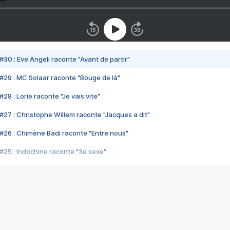
#30 : Eve Angeli raconte "Avant de partir"
#29 : MC Solaar raconte "Bouge de là"
28 : Lorie raconte "Je vais vite"
#27 : Christophe Willem raconte "Jacques a dit"
#26 : Chimène Badi raconte "Entre nous"
#25 : Indochine raconte "3e sexe"
#24 : Zaho raconte "C'est chelou"
#23 : Patrick Bruel raconte "Au café des délices"
#22 : Kyo raconte "Le chemin"
#21 : Nolwenn Leroy raconte "Cassé"