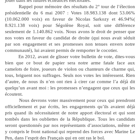
jouer dans les futures échéances électorales.
Rappel pour mémoire des résultats du 2° tour de l’élection
présidentielle du 6 mai 2007 : Votes
18.983.138 dont 53.06%
(
10.062.000 voix)
en faveur de Nicolas Sarkozy et
46.94%
(
8.921.138 voix) pour Ségolène Royal, soit une différence
seulement de 1.140.862 voix. Nous avons le droit de penser que
nos votes en faveur du candidat de droite (qui nous avait séduit
par son engagement et ses promesses non tenues envers notre
communauté), lui avaient permis de remporter le cocotier.
En 2012, avant de glisser votre bulletin de vote, dites-vous
bien que ce bout de papier sera notre arme fatale face aux
camelots de foire, joueurs de violon ou chanteurs de charme qui,
tous, briguent nos suffrages. Seuls nos votes les intéressent. Rien
d’autre, de nous ils n’en ont rien à cirer car comme l’a déjà dit
quelqu’un avant moi : les promesses n’engagent que ceux qui les
écoutent.
Nous devrons voter massivement pour ceux qui prendront
officiellement et par écrits, les engagements qu’ils avaient déjà
pris quand ils nécessitaient de notre apport électoral et qui sont
tombés dans les oubliettes de la République. Tous les candidats
seront questionnés par nos représentants d’associations, même et
y compris le front national qui reprend des forces avec Marine Le
Pen, dans l’esprit des Français qui en ont ras le bol.