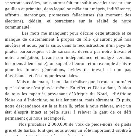
se seront succédés, nous auront fait tout subir avec leur sectarisme
gaullien et primaire, dans lequel se mêlaient : mépris, indifférence,
affronts, mensonges, promesses fallacieuses (au moment des
élections), dédain, et ostracisme sur la réalité de notre
communauté.
Les mots me manquent pour décrire cette attitude et ce
manque de discernement à propos du rôle qu’auront joué nos
ancêtres et nous, par la suite, dans la reconstruction d’un pays de
pirates barbaresques et de sarrasins, devenu par notre travail et
notre abnégation, (avant son indépendance et malgré certains
historiens à leur botte), un superbe fleuron
et un exemple à suivre
pour les futures générations, avides de travail et non pas
d’assistance et d’escroqueries sociales.
Mais maintenant, il nous faut réaliser
que la roue a tourné et
que la donne n’est plus la même. En effet, et Dieu aidant, l’union
de tous les rapatriés provenant d’Afrique du Nord,
d’Afrique
Noire ou d’Indochine, se fait lentement, mais sûrement. Et puis,
notre descendance est là et bien là, prête à nous relayer, avec un
état d’esprit intact
et prête aussi à relever le gant de ce défi
permanent qui nous est imposé.
Nos probables 2.000.000 de voix de pieds-noirs, de pieds
gris et de harkis, font que nous avons un rôle important d’arbitre à