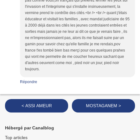
pas comme vous,oh français qui préférez fermer les yeux sur
l'invasion et l'integrisme qui s'installe insinueusement, la
vermine prend le contrôle des cités.<br /> <br /> quant j'étais
éducateur et visitait les familles , avec mandat judiciaire de 95
à 2000 déjà dans les cités les jeunes controlaient entrées et
sorties mais jamais je ne leur ai dit ce que je venais faire , ils
ne m'impressionnaient pas, alors ils me faisait suire par un
gamin pour savoir chez qu'elle famille je me rendais,pov
france t'es tombé bien bas merçi pour ces quelques prahes
qui vont me permetre de me coucher heureux sachant que
d'autres oeuvrent come moi , pied noir un jour, pied noir
toujours.
Répondre
< ASSI AMEUR
MOSTAGANEM >
Hébergé par Canalblog
Top articles