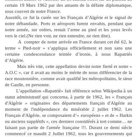
certain 19 Mars 1962 par des amants de la défaite diplomatique,
sous couvert de notre France.
Aussitôt, ce fut la curée sur les Français d’Algérie et le signal de
notre débandade. Ports et aéroports furent envahis, pendant que
notre armée, sur ordres, restait l’arme au pied et les yeux levés
vers le ciel.(Ne rien voir, ne rien entendre, ne rien dire).
A
compter de notre arrivée en France durant cet été 62, le
terme « Pied-noir » s’appliqua officiellement et non sans une
certaine condescendance teintée d’ironie, à nous Rapatriés
d’Algérie.
Mais très vite, cette appellation devint notre fierté et notre «
A.O.C », car il avait au moins le mérite de nous différencier de la
race moutonnière, comme avait qualifié les métropolitains, le sieur
de Gaulle, en personne.
L’appellation «Rapatrié» fait référence selon Wikipedia à un
statut administratif qui concerna, à partir de 1962, les « Français
d'Algérie » originaires des départements français d'Algérie au
moment de l'indépendance du misérable 2 juillet 1962. Les
Français d'Algérie, se composaient d’« européens » et de « Harkis
ou anciens supplétifs », ces derniers considérés à tort comme… ne
faisant pas partie de l'armée française !!!. Durant ce demi siècle
commencé ce maudit 2 Juillet 1962, tous les gouvernements qui