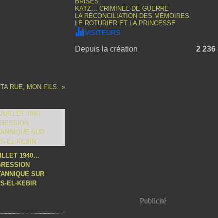
BRISÉS
KATZ… CRIMINEL DE GUERRE
LA RÉCONCILIATION DES MÉMOIRES
LE ROTURIER ET LA PRINCESSE
VISITEURS
Depuis la création
2 236
TA RUE, MON FILS.
UILLET 1940…
GRESSION
TANNIQUE SUR
S-EL-KEBIR
Publicité