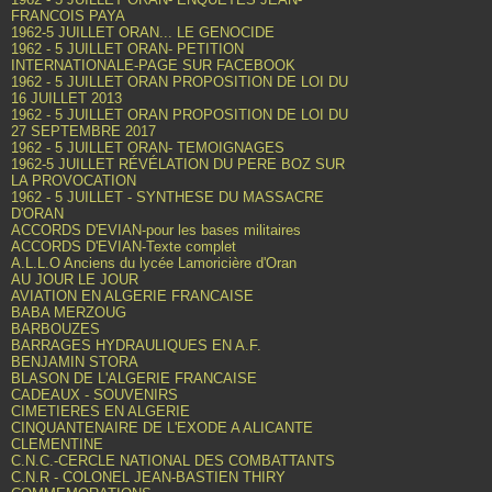
FRANCOIS PAYA
1962-5 JUILLET ORAN... LE GENOCIDE
1962 - 5 JUILLET ORAN- PETITION
INTERNATIONALE-PAGE SUR FACEBOOK
1962 - 5 JUILLET ORAN PROPOSITION DE LOI DU
16 JUILLET 2013
1962 - 5 JUILLET ORAN PROPOSITION DE LOI DU
27 SEPTEMBRE 2017
1962 - 5 JUILLET ORAN- TEMOIGNAGES
1962-5 JUILLET RÉVÉLATION DU PERE BOZ SUR
LA PROVOCATION
1962 - 5 JUILLET - SYNTHESE DU MASSACRE
D'ORAN
ACCORDS D'EVIAN-pour les bases militaires
ACCORDS D'EVIAN-Texte complet
A.L.L.O Anciens du lycée Lamoricière d'Oran
AU JOUR LE JOUR
AVIATION EN ALGERIE FRANCAISE
BABA MERZOUG
BARBOUZES
BARRAGES HYDRAULIQUES EN A.F.
BENJAMIN STORA
BLASON DE L'ALGERIE FRANCAISE
CADEAUX - SOUVENIRS
CIMETIERES EN ALGERIE
CINQUANTENAIRE DE L'EXODE A ALICANTE
CLEMENTINE
C.N.C.-CERCLE NATIONAL DES COMBATTANTS
C.N.R - COLONEL JEAN-BASTIEN THIRY