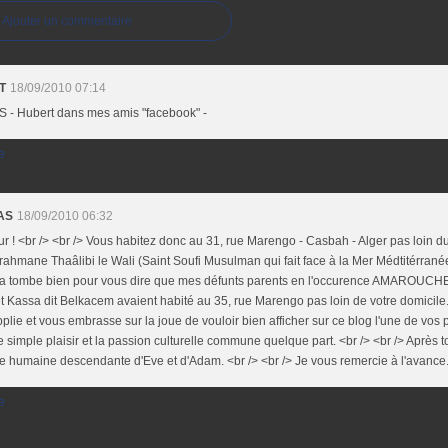
Ajouter un commentaire
T
18/09/2010 07:14
 - Hubert dans mes amis "facebook" -
e
AS
18/09/2010 06:32
r ! <br /> <br /> Vous habitez donc au 31, rue Marengo - Casbah - Alger pas loin d
ahmane Thaâlibi le Wali (Saint Soufi Musulman qui fait face à la Mer Médtitérranée
ça tombe bien pour vous dire que mes défunts parents en l'occurence AMAROUCH
t Kassa dit Belkacem avaient habité au 35, rue Marengo pas loin de votre domicile.
plie et vous embrasse sur la joue de vouloir bien afficher sur ce blog l'une de vos 
e simple plaisir et la passion culturelle commune quelque part. <br /> <br /> Aprè
 humaine descendante d'Eve et d'Adam. <br /> <br /> Je vous remercie à l'avance
e