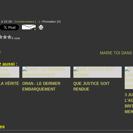
 à 22:28 -
Commentaires [
…
]
- Permalien [
#
]
0 vote
F
MARIE TOI DANS 
 aussi :
LA VÉRITÉ
ORAN - LE DERNIER
QUE JUSTICE SOIT
EMBARQUEMENT
RENDUE
3 J
L’A
BRI
MER
es