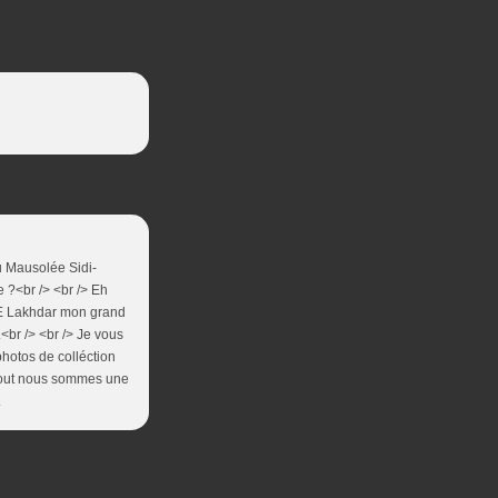
u Mausolée Sidi-
 ?<br /> <br /> Eh
E Lakhdar mon grand
<br /> <br /> Je vous
photos de colléction
s tout nous sommes une
.