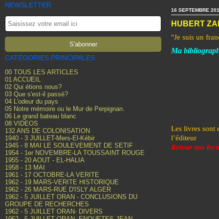
NEWSLETTER
16 SEPTEMBRE 20
HUBERT ZA
"Je suis un fran
Ma bibliograph
CATÉGORIES PRINCIPALES
00 TOUS LES ARTICLES
01 ACCUEIL
02 Qui étions nous?
03 Que s'est-il passé?
04 L'odeur du pays
05 Notre mémoire ou le Mur de Perpignan.
06 Le grand bateau blanc
08 VIDEOS
Les livres sont
132 ANS DE COLONISATION
l’éditeur
1940 - 3 JUILLET-Mers-El-Kébir
1945 - 8 MAI LE SOULEVEMENT DE SETIF
Retour nos lect
1954 - 1er NOVEMBRE-LA TOUSSAINT ROUGE
1955 - 20 AOUT - EL-HALIA
1958 - 13 MAI
1961 - 17 OCTOBRE-LA VERITE
1962 - 19 MARS-VERITE HISTORIQUE
1962 - 26 MARS-RUE D'ISLY ALGER
1962 - 5 JUILLET ORAN - CONCLUSIONS DU
GROUPE DE RECHERCHES
1962 - 5 JUILLET ORAN- DIVERS
1962 - 5 JUILLET ORAN- ENQUETES JEAN-