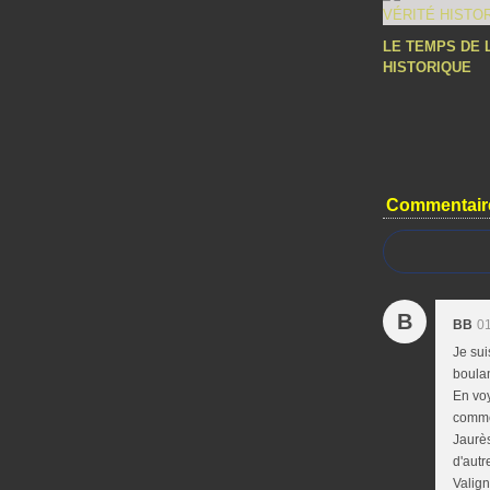
LE TEMPS DE 
HISTORIQUE
Commentair
B
BB
01
Je sui
boula
En voy
comme
Jaurès
d'autr
Valign