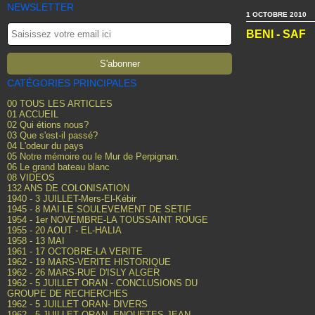
NEWSLETTER
1 OCTOBRE 2010
BENI - SAF
CATÉGORIES PRINCIPALES
00 TOUS LES ARTICLES
01 ACCUEIL
02 Qui étions nous?
03 Que s'est-il passé?
04 L'odeur du pays
05 Notre mémoire ou le Mur de Perpignan.
06 Le grand bateau blanc
08 VIDEOS
132 ANS DE COLONISATION
1940 - 3 JUILLET-Mers-El-Kébir
1945 - 8 MAI LE SOULEVEMENT DE SETIF
1954 - 1er NOVEMBRE-LA TOUSSAINT ROUGE
1955 - 20 AOUT - EL-HALIA
1958 - 13 MAI
1961 - 17 OCTOBRE-LA VERITE
1962 - 19 MARS-VERITE HISTORIQUE
1962 - 26 MARS-RUE D'ISLY ALGER
1962 - 5 JUILLET ORAN - CONCLUSIONS DU
GROUPE DE RECHERCHES
1962 - 5 JUILLET ORAN- DIVERS
1962 - 5 JUILLET ORAN- ENQUETES JEAN-