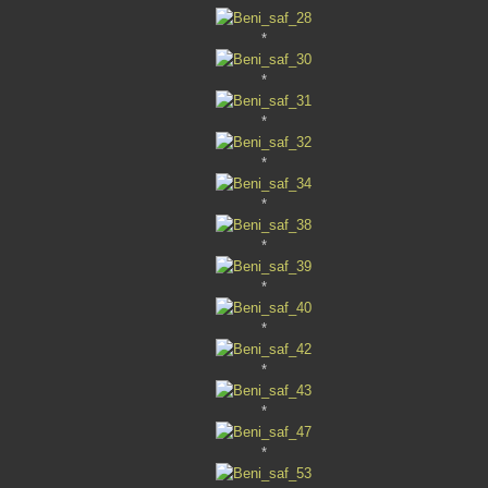
*
*
*
*
*
*
*
*
*
*
*