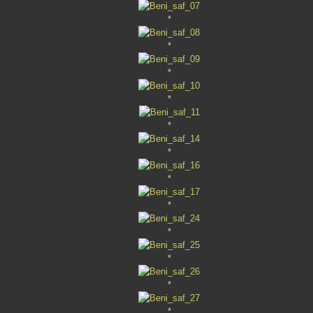
*
*
*
*
*
*
*
*
*
*
*
*