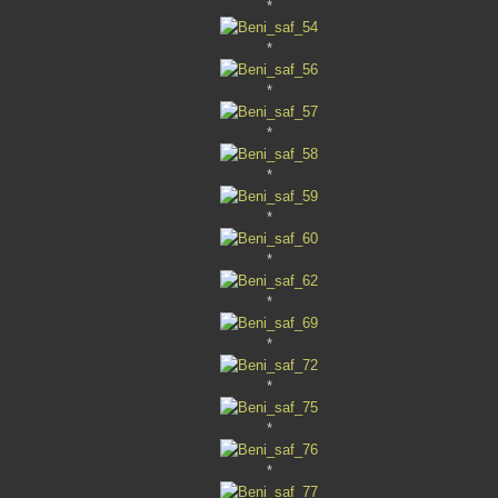
*
*
*
*
*
*
*
*
*
*
*
*