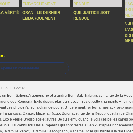
LA VÉRITÉ
ORAN - LE DERNIER
QUE JUSTICE SOIT
EMBARQUEMENT
RENDUE
3 J
L’A
BRI
MER
es
Ajouter un commentaire
/06/2019 22:37
s un Béni-Safiens Algériens né et grandi a Béni-Saf. j'habitais sur la rue de la Répu
ngerie des Réquéna. Exilé depuis plusieurs décennies et cette charmante ville 
ant ces photos j'ai eu la chair de poule. Sincèrement, j'ai les larmes aux yeux qu
 Fantarossa, Gaspar, Mazella, Rozio, Boronade, rue de la République, la rue Cha
, Ecole Pierre Brossolette et autres. Je suis ému quand je vois ces belles cartes p
es fois. J'ai connu tous les européens qui sont restés a Béni-Saf apres l'indépend
a, la famille Perez, La famille Bascognano, Madame Rose qui habite a la rue Bige