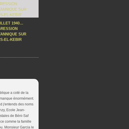
UILLET 1940…
GRESSION
TANNIQUE SUR
S-EL-KEBIR
blique a coté de la
me manque énormément.
and j'entends des noms
nzy, Ecole Jean-
ostales de Béni-Saf
ance comme la famille
ou. Monsieur Garcia le