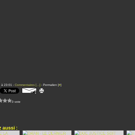
 à 23:01 -
Commentaires [
…
]
- Permalien [
#
]
0 vote
 aussi :