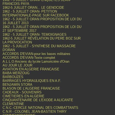
FRANCOIS PAYA
1962-5 JUILLET ORAN... LE GENOCIDE
1962 - 5 JUILLET ORAN- PETITION
INTERNATIONALE-PAGE SUR FACEBOOK
1962 - 5 JUILLET ORAN PROPOSITION DE LOI DU
16 JUILLET 2013
1962 - 5 JUILLET ORAN PROPOSITION DE LOI DU
27 SEPTEMBRE 2017
1962 - 5 JUILLET ORAN- TEMOIGNAGES
1962-5 JUILLET RÉVÉLATION DU PERE BOZ SUR
LA PROVOCATION
1962 - 5 JUILLET - SYNTHESE DU MASSACRE
D'ORAN
ACCORDS D'EVIAN-pour les bases militaires
ACCORDS D'EVIAN-Texte complet
A.L.L.O Anciens du lycée Lamoricière d'Oran
AU JOUR LE JOUR
AVIATION EN ALGERIE FRANCAISE
BABA MERZOUG
BARBOUZES
BARRAGES HYDRAULIQUES EN A.F.
BENJAMIN STORA
BLASON DE L'ALGERIE FRANCAISE
CADEAUX - SOUVENIRS
CIMETIERES EN ALGERIE
CINQUANTENAIRE DE L'EXODE A ALICANTE
CLEMENTINE
C.N.C.-CERCLE NATIONAL DES COMBATTANTS
C.N.R - COLONEL JEAN-BASTIEN THIRY