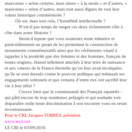
mauvaises » selon certains, mais mises « à la mode » et d’autres, «
mauvaises » selon d’autres, mais tout aussi dignes de voir leur
valeur
historique
commémorée ?
Où est, dans tout cela, l’honnêteté intellectuelle ?
N’est-il pas temps de ranger ces deux évènements côte à
côte dans notre Histoire ?
Serait-il injuste que vous souteniez toute initiative et
particulièrement un projet de loi permettant la construction de
monuments commémoratifs ainsi que les cérémonies visant à
rappeler à la postérité que des femmes et des hommes, français de
toutes origines, étaient tellement attachés à leur terre de naissance
et aux valeurs de la France éternelle qu’on leur avait inculquées
qu’ils se sont dressés contre le pouvoir politique qui trahissait ses
engagements solennels et que certains d’entre eux ont sacrifié leur
vie à leur idéal ?
Croyez bien que la communauté des Français rapatriés -
qui pâtit encore de trop nombreux préjugés et qui souhaite voir
disparaître
enfin
toute discrimination à son encontre vous en serait
reconnaissante.
Pour le CRI, Jacques TORRES, président.
www.lecri.net
LE CRI le 03/09/2010.