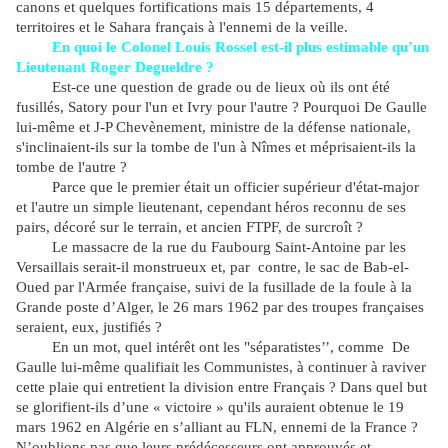
canons et quelques fortifications mais 15 départements, 4
territoires et le Sahara français à l'ennemi de la veille.
En quoi le Colonel Louis Rossel est-il plus estimable qu’un
Lieutenant Roger Degueldre ?
Est-ce une question de grade ou de lieux où ils ont été
fusillés, Satory pour l'un et Ivry pour l'autre ? Pourquoi De Gaulle
lui-même et J-P Chevènement, ministre de la défense nationale,
s'inclinaient-ils sur la tombe de l'un à Nîmes et méprisaient-ils la
tombe de l'autre ?
Parce que le premier était un officier supérieur d'état-major
et l'autre un simple lieutenant, cependant héros reconnu de ses
pairs, décoré sur le terrain,
et ancien FTPF, de surcroît
?
Le massacre de la rue du Faubourg Saint-Antoine par les
Versaillais serait-il monstrueux et, par contre, le sac de Bab-el-
Oued par l'Armée française, suivi de la fusillade de la foule à la
Grande poste d’Alger, le 26 mars 1962 par des troupes françaises
seraient, eux, justifiés ?
En un mot, quel intérêt ont les "séparatistes’’, comme De
Gaulle lui-même qualifiait les Communistes, à continuer à raviver
cette plaie qui entretient la division entre Français ? Dans quel but
se glorifient-ils d’une « victoire » qu'ils auraient obtenue le 19
mars 1962 en Algérie en s’alliant au FLN, ennemi de la France ?
N’oublions pas que leurs prédécesseurs ont approuvés et