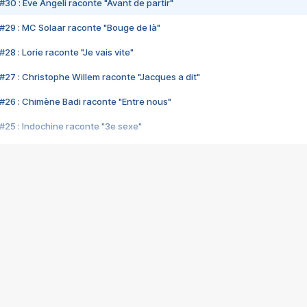
#30 : Eve Angeli raconte "Avant de partir"
#29 : MC Solaar raconte "Bouge de là"
28 : Lorie raconte "Je vais vite"
#27 : Christophe Willem raconte "Jacques a dit"
#26 : Chimène Badi raconte "Entre nous"
#25 : Indochine raconte "3e sexe"
#24 : Zaho raconte "C'est chelou"
#23 : Patrick Bruel raconte "Au café des délices"
#22 : Kyo raconte "Le chemin"
#21 : Nolwenn Leroy raconte "Cassé"
#20 : Patrick Hernandez raconte "Born to be alive"
#19 : Lorie raconte "Près de moi"
#18 : Michael Jones raconte "A nos actes manqués" (avec Jean-Jacque