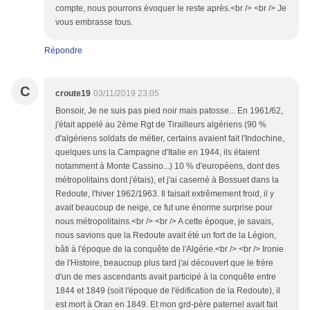
compte, nous pourrons évoquer le reste après.<br /> <br /> Je
vous embrasse tous.
Répondre
C
croute19
03/11/2019 23:05
Bonsoir, Je ne suis pas pied noir mais patosse... En 1961/62,
j'était appelé au 2ème Rgt de Tirailleurs algériens (90 %
d'algériens soldats de métier, certains avaient fait l'Indochine,
quelques uns la Campagne d'Italie en 1944, ils étaient
notamment à Monte Cassino...) 10 % d'européens, dont des
métropolitains dont j'étais), et j'ai caserné à Bossuet dans la
Redoute, l'hiver 1962/1963. Il faisait extrêmement froid, il y
avait beaucoup de neige, ce fut une énorme surprise pour
nous métropolitains.<br /> <br /> A cette époque, je savais,
nous savions que la Redoute avait été un fort de la Légion,
bâti à l'époque de la conquête de l'Algérie.<br /> <br /> Ironie
de l'Histoire, beaucoup plus tard j'ai découvert que le frère
d'un de mes ascendants avait participé à la conquête entre
1844 et 1849 (soit l'époque de l'édification de la Redoute), il
est mort à Oran en 1849. Et mon grd-père paternel avait fait