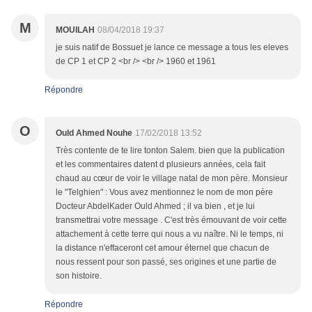
M
MOUILAH
08/04/2018 19:37
je suis natif de Bossuet je lance ce message a tous les eleves
de CP 1 et CP 2 <br /> <br /> 1960 et 1961
Répondre
O
Ould Ahmed Nouhe
17/02/2018 13:52
Très contente de te lire tonton Salem. bien que la publication
et les commentaires datent d plusieurs années, cela fait
chaud au cœur de voir le village natal de mon père. Monsieur
le "Telghien" : Vous avez mentionnez le nom de mon père
Docteur AbdelKader Ould Ahmed ; il va bien , et je lui
transmettrai votre message . C'est très émouvant de voir cette
attachement à cette terre qui nous a vu naître. Ni le temps, ni
la distance n'effaceront cet amour éternel que chacun de
nous ressent pour son passé, ses origines et une partie de
son histoire.
Répondre