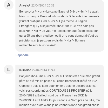
A
AnyskA
22/04/2014 20:33
Bonsoir,<br /> <br /> Le camp Bassnet ?<br /> <br /> Il y avait
bien un camp à Bossuet !<br /> <br /> Différents internements
y furent pratiqués.<br /> <br /> Il y a même la Légion
Etrangère qui y a séjournée.<br /> <br /> Je n'en sais pas
plus.<br /> <br /> Je vais me renseigner auprès de ma soeur
qui a 95 ans (bon pied bon oeil) et je vous donnerai d'autres
précisions, si je peux en avoir.<br /> <br /> Bonnes
recherches<br /> <br /> AnY
Répondre
L
la lilloise
22/04/2014 15:41
Bonjour <br /> <br /> <br /> <br /> Il semblerait que mon grand
père ait été mis en prison au camp Bassnet et libéré en 1921.
Comment dois je faire pour tenter d'obtenir des précisions?
voici ses coordonnées CORTEQUISSE PROSPER né le
20/04/1899 à Bailleul nord de la France il es DCD le
24/09/1931 à St André toujours dans le Nord près de Lille, ma
maman avait alors 4 ans je ne connais donc pas grand chose