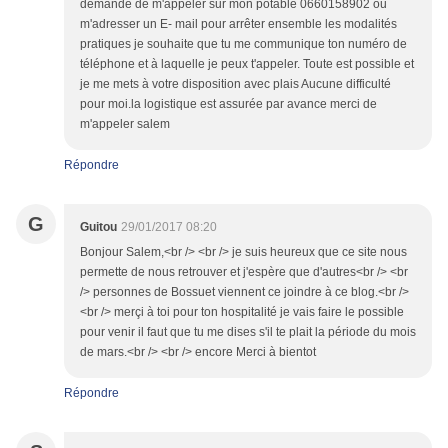
demande de m'appeler sur mon potable 0660158902 ou
m'adresser un E- mail pour arrêter ensemble les modalités
pratiques je souhaite que tu me communique ton numéro de
téléphone et à laquelle je peux t'appeler. Toute est possible et
je me mets à votre disposition avec plais Aucune difficulté
pour moi.la logistique est assurée par avance merci de
m'appeler salem
Répondre
G
Guitou
29/01/2017 08:20
Bonjour Salem,<br /> <br /> je suis heureux que ce site nous
permette de nous retrouver et j'espère que d'autres<br /> <br
/> personnes de Bossuet viennent ce joindre à ce blog.<br />
<br /> merçi à toi pour ton hospitalité je vais faire le possible
pour venir il faut que tu me dises s'il te plait la période du mois
de mars.<br /> <br /> encore Merci à bientot
Répondre