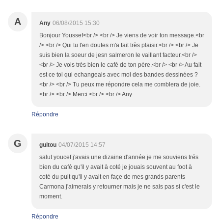
A
Any
06/08/2015 15:30
Bonjour Youssef<br /> <br /> Je viens de voir ton message.<br
/> <br /> Qui tu t'en doutes m'a fait très plaisir.<br /> <br /> Je
suis bien la soeur de jesn salmeron le vaillant facteur.<br />
<br /> Je vois très bien le café de ton père.<br /> <br /> Au fait
est ce toi qui echangeais avec moi des bandes dessinées ?
<br /> <br /> Tu peux me répondre cela me comblera de joie.
<br /> <br /> Merci.<br /> <br /> Any
Répondre
G
guitou
04/07/2015 14:57
salut youcef j'avais une dizaine d'année je me souviens trés
bien du café qu'il y avait à coté je jouais souvent au foot à
coté du puit qu'il y avait en façe de mes grands parents
Carmona j'aimerais y retourner mais je ne sais pas si c'est le
moment.
Répondre