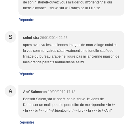
de son histoire!Pouvez vous m'aider ou m'orienter? si oui
merci d'avance...<br /> <br /> Françoise la Lilloise
Répondre
S
selmi sba
26/01/2014 21:53
apres avoir vu les anciennes images de mon village natal et
lu vos commenyaires cétait vraiment emotionelle sauf que
limage du bureau arabe ne figure pas ni lancienne maison de
mes grands parents boumediene selmi
Répondre
A
AnY Salmeron
19/09/2012 17:18
Bonsoir Salem,<br /> <br /> <br /> <br /> Je viens de
t'adresser un mail, pour te permettre de me répondre.<br />
<br /> <br /> <br /> A bientôt.<br /> <br /> <br /> <br /> AnY
Répondre