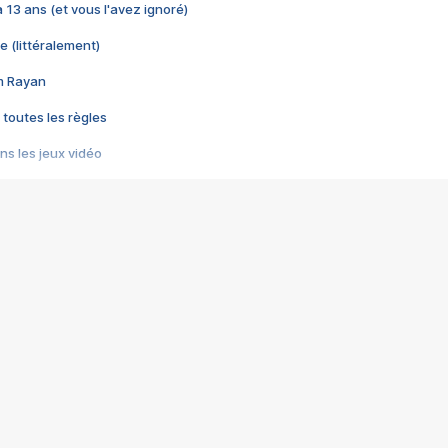
 a 13 ans (et vous l'avez ignoré)
e (littéralement)
im Rayan
 toutes les règles
s les jeux vidéo
us choquant de Rockstar ? - Le scandale BULLY
e plus moche de Steam
du RÊVE tourne au CAUCHEMAR
pendant 8 heures
it… à tort
umiliés par un jeu vidéo
ire - Final Fantasy 8
ti un empire - Age of Empires