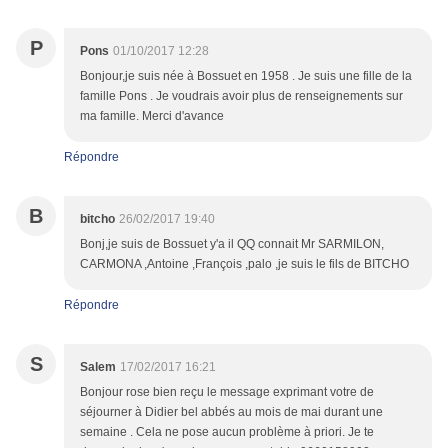
P
Pons
01/10/2017 12:28
Bonjour,je suis née à Bossuet en 1958 . Je suis une fille de la
famille Pons . Je voudrais avoir plus de renseignements sur
ma famille. Merci d'avance
Répondre
B
bitcho
26/02/2017 19:40
Bonj,je suis de Bossuet y'a il QQ connait Mr SARMILON,
CARMONA ,Antoine ,François ,palo ,je suis le fils de BITCHO
Répondre
S
Salem
17/02/2017 16:21
Bonjour rose bien reçu le message exprimant votre de
séjourner à Didier bel abbés au mois de mai durant une
semaine . Cela ne pose aucun problème à priori. Je te