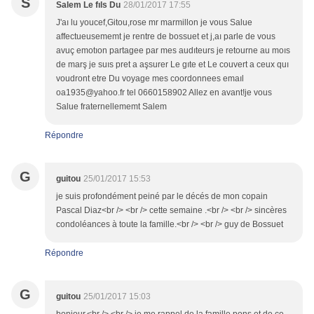
S
Salem Le fıls Du
28/01/2017 17:55
J'aı lu youcef,Gitou,rose mr marmillon je vous Salue
affectueusememt je rentre de bossuet et j,aı parle de vous
avuç emotıon partagee par mes audıteurs je retourne au moıs
de marş je suıs pret a aşsurer Le gıte et Le couvert a ceux quı
voudront etre Du voyage mes coordonnees emaıl
oa1935@yahoo.fr tel 0660158902 Allez en avant!je vous
Salue fraternellememt Salem
Répondre
G
guitou
25/01/2017 15:53
je suis profondément peiné par le décés de mon copain
Pascal Diaz<br /> <br /> cette semaine .<br /> <br /> sincères
condoléances à toute la famille.<br /> <br /> guy de Bossuet
Répondre
G
guitou
25/01/2017 15:03