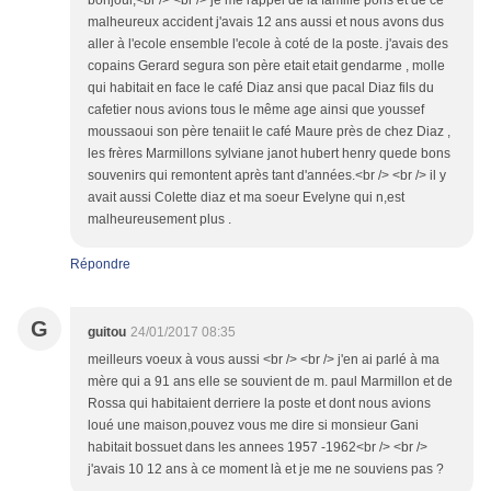
bonjour,<br /> <br /> je me rappel de la famille pons et de ce
malheureux accident j'avais 12 ans aussi et nous avons dus
aller à l'ecole ensemble l'ecole à coté de la poste. j'avais des
copains Gerard segura son père etait etait gendarme , molle
qui habitait en face le café Diaz ansi que pacal Diaz fils du
cafetier nous avions tous le même age ainsi que youssef
moussaoui son père tenaiit le café Maure près de chez Diaz ,
les frères Marmillons sylviane janot hubert henry quede bons
souvenirs qui remontent après tant d'années.<br /> <br /> il y
avait aussi Colette diaz et ma soeur Evelyne qui n,est
malheureusement plus .
Répondre
G
guitou
24/01/2017 08:35
meilleurs voeux à vous aussi <br /> <br /> j'en ai parlé à ma
mère qui a 91 ans elle se souvient de m. paul Marmillon et de
Rossa qui habitaient derriere la poste et dont nous avions
loué une maison,pouvez vous me dire si monsieur Gani
habitait bossuet dans les annees 1957 -1962<br /> <br />
j'avais 10 12 ans à ce moment là et je me ne souviens pas ?