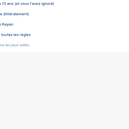
 a 13 ans (et vous l'avez ignoré)
e (littéralement)
im Rayan
 toutes les règles
s les jeux vidéo
us choquant de Rockstar ? - Le scandale BULLY
e plus moche de Steam
du RÊVE tourne au CAUCHEMAR
pendant 8 heures
it… à tort
umiliés par un jeu vidéo
ire - Final Fantasy 8
ti un empire - Age of Empires