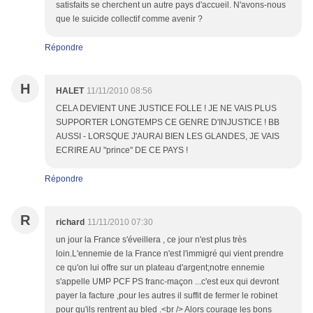
satisfaits se cherchent un autre pays d'accueil. N'avons-nous
que le suicide collectif comme avenir ?
Répondre
H
HALET
11/11/2010 08:56
CELA DEVIENT UNE JUSTICE FOLLE ! JE NE VAIS PLUS
SUPPORTER LONGTEMPS CE GENRE D'INJUSTICE ! BB
AUSSI - LORSQUE J'AURAI BIEN LES GLANDES, JE VAIS
ECRIRE AU "prince" DE CE PAYS !
Répondre
R
richard
11/11/2010 07:30
un jour la France s'éveillera , ce jour n'est plus très
loin.L'ennemie de la France n'est l'immigré qui vient prendre
ce qu'on lui offre sur un plateau d'argent;notre ennemie
s'appelle UMP PCF PS franc-maçon ...c'est eux qui devront
payer la facture ,pour les autres il suffit de fermer le robinet
pour qu'ils rentrent au bled .<br /> Alors courage les bons