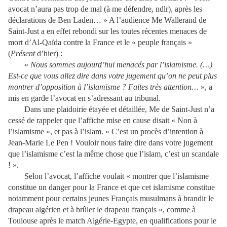
avocat n’aura pas trop de mal (à me défendre, ndlr), après les
déclarations de Ben Laden… » A l’audience Me Wallerand de
Saint-Just a en effet rebondi sur les toutes récentes menaces de
mort d’Al-Qaïda contre la France et le « peuple français »
(
Présent
d’hier) :
«
Nous sommes aujourd’hui menacés par l’islamisme. (…)
Est-ce que vous allez dire dans votre jugement qu’on ne peut plus
montrer d’opposition à l’islamisme ? Faites très attention…
», a
mis en garde l’avocat en s’adressant au tribunal.
Dans une plaidoirie étayée et détaillée, Me de Saint-Just n’a
cessé de rappeler que l’affiche mise en cause disait « Non à
l’islamisme », et pas à l’islam. « C’est un procès d’intention à
Jean-Marie Le Pen ! Vouloir nous faire dire dans votre jugement
que l’islamisme c’est la même chose que l’islam, c’est un scandale
! ».
Selon l’avocat, l’affiche voulait « montrer que l’islamisme
constitue un danger pour la France et que cet islamisme constitue
notamment pour certains jeunes Français musulmans à brandir le
drapeau algérien et à brûler le drapeau français », comme à
Toulouse après le match Algérie-Egypte, en qualifications pour le