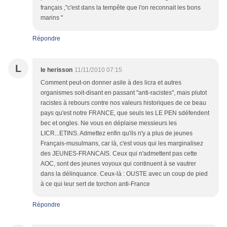
français ,"c'est dans la tempête que l'on reconnait les bons
marins "
Répondre
L
le herisson
11/11/2010 07:15
Comment peut-on donner asile à des licra et autres
organismes soit-disant en passant "anti-racistes", mais plutot
racistes à rebours contre nos valeurs historiques de ce beau
pays qu'est notre FRANCE, que seuls les LE PEN sdéfendent
bec et ongles. Ne vous en déplaise messieurs les
LICR...ETINS. Admettez enfin qu'ils n'y a plus de jeunes
Français-musulmans, car là, c'est vous qui les marginalisez
des JEUNES-FRANCAIS. Ceux qui n'admettent pas cette
AOC, sont des jeunes voyoux qui continuent à se vautrer
dans la délinquance. Ceux-là : OUSTE avec un coup de pied
à ce qui leur sert de torchon anti-France
Répondre