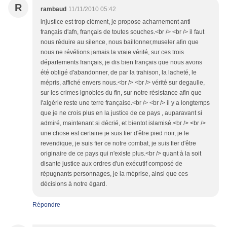
R
rambaud
11/11/2010 05:42
injustice est trop clément, je propose acharnement anti
français d'afn, français de toutes souches.<br /> <br /> il faut
nous réduire au silence, nous baillonner,museler afin que
nous ne révélions jamais la vraie vérité, sur ces trois
départements français, je dis bien français que nous avons
été obligé d'abandonner, de par la trahison, la lacheté, le
mépris, affiché envers nous.<br /> <br /> vérité sur degaulle,
sur les crimes ignobles du fln, sur notre résistance afin que
l'algérie reste une terre française.<br /> <br /> il y a longtemps
que je ne crois plus en la justice de ce pays , auparavant si
admiré, maintenant si décrié, et bientot islamisé.<br /> <br />
une chose est certaine je suis fier d'être pied noir, je le
revendique, je suis fier ce notre combat, je suis fier d'être
originaire de ce pays qui n'existe plus.<br /> quant à la soit
disante justice aux ordres d'un exécutif composé de
répugnants personnages, je la méprise, ainsi que ces
décisions à notre égard.
Répondre