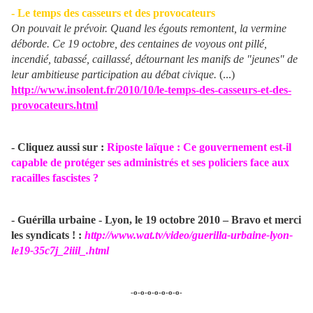
- Le temps des casseurs et des provocateurs
On pouvait le prévoir. Quand les égouts remontent, la vermine
déborde. Ce 19 octobre, des centaines de voyous ont pillé,
incendié, tabassé, caillassé, détournant les manifs de "jeunes" de
leur ambitieuse participation au débat civique.
(...)
http://www.insolent.fr/2010/10/le-temps-des-casseurs-et-des-
provocateurs.html
- Cliquez aussi sur :
Riposte laïque : Ce gouvernement est-il
capable de protéger ses administrés et ses policiers face aux
racailles fascistes ?
- Guérilla urbaine - Lyon, le 19 octobre 2010 – Bravo et merci
les syndicats ! :
http://www.wat.tv/video/guerilla-urbaine-lyon-
le19-35c7j_2iiil_.html
-o-o-o-o-o-o-o-