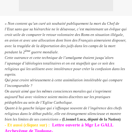
« Non content qu’un curé ait souhaité publiquement la mort du Chef de
l’Etat sans que sa hiérarchie ne le désavoue, c’est maintenant un évêque qui
croit utile de comparer le retour volontaire des Roms en situation illégale,
en avion et avec une allocation dont bien des Français aimeraient disposer,
avec la tragédie de la déportation des juifs dans les camps de la mort
ème
pendant la 2
guerre mondiale.
Cette outrance et cette technique de l’amalgame étaient jusqu’alors
l’apanage d’idéologies totalitaires et on est stupéfait que ce soit des
religieux qui les utilisent avec intolérance pour créer la confusion dans les
esprits.
Qui peut croire sérieusement à cette assimilation intolérable qui compare
l’incomparable ?
On aurait aimé que les mêmes consciences morales qui s’expriment
aujourd’hui avec violence soient moins discrètes sur les pratiques
pédophiles au sein de l’Eglise Catholique.
Quant à la gauche laïque qui s’offusque souvent de l’ingérence des chefs
religieux dans le débat public, elle est étrangement silencieuse et montre
bien les limites de ses convictions »
(Lionnel Luca, député de la Nation)
- Et aussi (cliquez sur) :
Lettre ouverte à Mgr Le GALL
Archevêque de Toulouse-