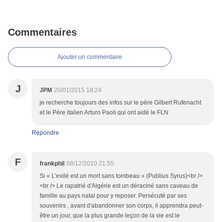
Commentaires
Ajouter un commentaire
J
JPM
20/01/2015 18:24
je recherche toujours des infos sur le père Gilbert Rufenacht
et le Père italien Arturo Paoli qui ont aidé le FLN
Répondre
F
frankphil
08/12/2010 21:55
Si « L’exilé est un mort sans tombeau » (Publius Syrus)<br />
<br /> Le rapatrié d'Algérie est un déraciné sans caveau de
famille au pays natal pour y reposer. Persécuté par ses
souvenirs , avant d'abandonner son corps, il apprendra peut-
être un jour, que la plus grande leçon de la vie est le