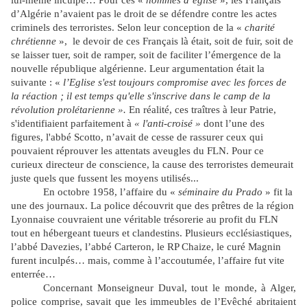
lui-même inculpé… Pour ces «
hommes d’église
», les Français
d’Algérie n’avaient pas le droit de se défendre contre les actes
criminels des terroristes. Selon leur conception de la «
charité
chrétienne
», le devoir de ces Français là était, soit de fuir, soit de
se laisser tuer, soit de ramper, soit de faciliter l’émergence de la
nouvelle république algérienne. Leur argumentation était la
suivante : «
l’Eglise s'est toujours compromise avec les forces de
la réaction ; il est temps qu'elle s'inscrive dans le camp de la
révolution prolétarienne ».
En réalité, ces traîtres à leur Patrie,
s'identifiaient parfaitement à
« l'anti-croisé »
dont l’une des
figures, l'abbé Scotto, n’avait de cesse de rassurer ceux qui
pouvaient réprouver les attentats aveugles du FLN. Pour ce
curieux directeur de conscience, la cause des terroristes demeurait
juste quels que fussent les moyens utilisés...
En octobre 1958, l’affaire du «
séminaire du Prado
» fit la
une des journaux. La police découvrit que des prêtres de la région
Lyonnaise couvraient une véritable trésorerie au profit du FLN
tout en hébergeant tueurs et clandestins. Plusieurs ecclésiastiques,
l’abbé Davezies, l’abbé Carteron, le RP Chaize, le curé Magnin
furent inculpés… mais, comme à l’accoutumée, l’affaire fut vite
enterrée…
Concernant Monseigneur Duval, tout le monde, à Alger,
police comprise, savait que les immeubles de l’Evêché abritaient