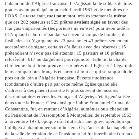
l’abandon de l’Algérie française. Il s’agissait là de soldats de tous
grades ayant participé au putsch d’avril 1961 et de membres de
l’OAS. Ce texte était,
mot pour mot
, très exactement
le même
que ces 202 pasteurs et 529 prêtres
avaient
signé
en faveur des
Français emprisonnés (les
porteurs de valises
) pour avoir aidé le
FLN quand celui-ci répandait sa terreur à coups de bombes, de
fusillades et d’égorgements. 23 pasteurs et 43 prêtres seulement
acceptèrent de signer, certains d’ailleurs avec des réserves ; 15
prétendirent n’avoir pas été atteints ; 15 pasteurs et 18 prêtres
refusèrent ; 617 ne daignèrent pas répondre. Telle fut la charité
chrétienne dont firent preuve ces « pères de l’Eglise » à l’égard de
leurs compatriotes français et surtout à tout ce qui se rapportait de
près ou de loin à l’Algérie française. Et cette intolérance
(condamnée d’autre part par cette même Eglise quand elle
s’adresse à des païens) assortie le plus souvent de mesures
discriminatoires envers les Français d’Algérie, s’était généralisée
dans toute la France. C’est ainsi que l’abbé Emmanuel Grima, de
Constantine, fut, en rentrant d’Algérie, aumônier puis chapelain
du Pensionnat de l’Assomption à Montpellier, de septembre 1963
à novembre 1973, époque où il dut subir une grave opération qui
l’obligea à abandonner son ministère. Or, l’accès de la chapelle et
de la salle de réunion de ce Pensionnat lui fut interdit ainsi qu’aux