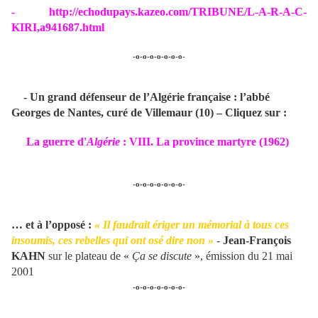
-
http://echodupays.kazeo.com/TRIBUNE/L-A-R-A-C-
KIRI,a941687.html
-o-o-o-o-o-o-o-
- Un grand défenseur de l’Algérie française : l’abbé
Georges de Nantes, curé de Villemaur (10) – Cliquez sur :
La guerre d'
Algérie
: VIII. La province martyre (1962)
-o-o-o-o-o-o-o-
… et à l’opposé :
« Il faudrait ériger un mémorial à tous ces
insoumis, ces rebelles qui ont osé dire non »
-
Jean-François
KAHN
sur le plateau de «
Ça se discute
», émission du 21 mai
2001
-o-o-o-o-o-o-o-