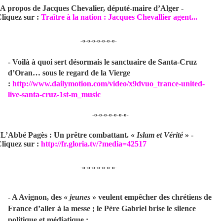
 A propos de Jacques Chevalier, député-maire d’Alger -
liquez sur :
Traître à la nation : Jacques Chevallier agent...
-o-o-o-o-o-o-o-
- Voilà à quoi sert désormais le sanctuaire de Santa-Cruz
d’Oran… sous le regard de la Vierge
:
http://www.dailymotion.com/video/x9dvuo_trance-united-
live-santa-cruz-1st-m_music
-o-o-o-o-o-o-o-
 L’Abbé Pagès : Un prêtre combattant.
«
Islam et Vérité
» -
liquez sur :
http://fr.gloria.tv/?media=42517
-o-o-o-o-o-o-o-
- A Avignon, des «
jeunes
» veulent empêcher des chrétiens de
France d’aller à la messe ; le Père Gabriel brise le silence
politique et médiatique :