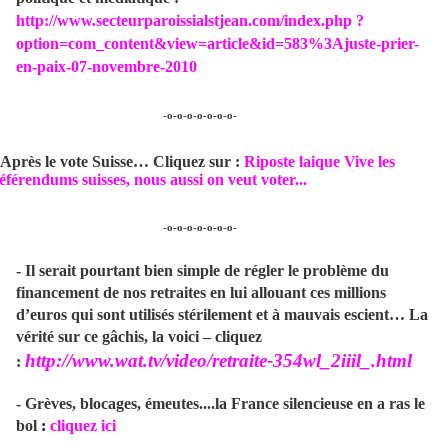
http://www.secteurparoissialstjean.com/index.php ?
option=com_content&view=article&id=583%3Ajuste-prier-
en-paix-07-novembre-2010
-o-o-o-o-o-o-o-
 Après le vote Suisse…
Cliquez sur :
Riposte laique Vive les
éférendums suisses, nous aussi on veut voter...
-o-o-o-o-o-o-o-
- Il serait pourtant bien simple de régler le problème du
financement de nos retraites en lui allouant ces millions
d’euros qui sont utilisés stérilement et à mauvais escient… La
vérité sur ce gâchis, la voici – cliquez
http://www.wat.tv/video/retraite-354wl_2iiil_.html
:
- Grèves, blocages, émeutes....la France silencieuse en a ras le
bol
:
cliquez ici