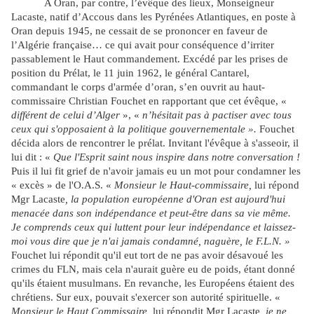
A Oran, par contre, l’évêque des lieux, Monseigneur
Lacaste, natif d’Accous dans les Pyrénées Atlantiques, en poste à
Oran depuis 1945, ne cessait de se prononcer en faveur de
l’Algérie française… ce qui avait pour conséquence d’irriter
passablement le Haut commandement. Excédé par les prises de
position du Prélat, le 11 juin 1962, le général Cantarel,
commandant le corps d'armée d’oran, s’en ouvrit au haut-
commissaire Christian Fouchet en rapportant que cet évêque, «
différent de celui d’Alger
», «
n’hésitait pas à
pactiser avec tous
ceux qui s'opposaient à la politique gouvernementale ».
Fouchet
décida alors de rencontrer le prélat. Invitant l'évêque à s'asseoir, il
lui dit : «
Que l'Esprit saint nous inspire dans notre conversation !
Puis il lui fit grief de n'avoir jamais eu un mot pour condamner les
« excès » de l'O.A.S. «
Monsieur le Haut-commissaire,
lui répond
Mgr Lacaste
, la population européenne d'Oran est aujourd'hui
menacée dans son indépendance et peut-être dans sa vie même.
Je comprends ceux qui luttent pour leur indépendance et laissez-
moi vous dire que je n'ai jamais condamné, naguère, le F.L.N. »
Fouchet lui répondit qu'il eut tort de ne pas avoir désavoué les
crimes du FLN, mais cela n'aurait guère eu de poids, étant donné
qu'ils étaient musulmans. En revanche, les Européens étaient des
chrétiens. Sur eux, pouvait s'exercer son autorité spirituelle. «
Monsieur le Haut Commissaire,
lui répondit Mgr Lacaste
, je ne