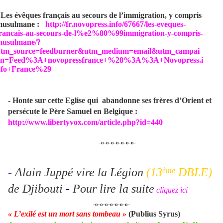
 Les évêques français au secours de l’immigration, y compris
usulmane :
http://fr.novopress.info/67667/les-eveques-
rancais-au-secours-de-l%e2%80%99immigration-y-compris-
musulmane/?
utm_source=feedburner&utm_medium=email&utm_campai
gn=Feed%3A+novopressfrance+%28%3A%3A+Novopress.i
nfo+France%29
- Honte sur cette Eglise qui abandonne ses frères d’Orient et
persécute le Père Samuel en Belgique :
http://www.libertyvox.com/article.php?id=440
-o-o-o-o-o-o-o-
-
Alain Juppé vire la Légion
(13
DBLE)
ème
de Djibouti
-
Pour lire la suite
cliquez ici
-o-o-o-o-o-o-o-
« L’exilé est un mort sans tombeau »
(Publius Syrus)