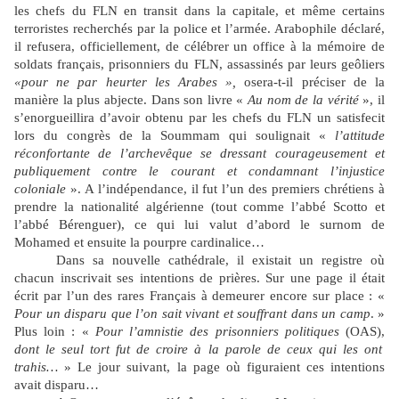
les chefs du FLN en transit dans la capitale, et même certains
terroristes recherchés par la police et l’armée. Arabophile déclaré,
il refusera, officiellement, de célébrer un office à la mémoire de
soldats français, prisonniers du FLN, assassinés par leurs geôliers
«pour ne par heurter les Arabes »,
osera-t-il préciser de la
manière la plus abjecte. Dans son livre «
Au nom de la vérité
», il
s’enorgueillira d’avoir obtenu par les chefs du FLN un satisfecit
lors du congrès de la Soummam qui soulignait «
l’attitude
réconfortante de l’archevêque se dressant courageusement et
publiquement contre le courant et condamnant l’injustice
coloniale
». A l’indépendance, il fut l’un des premiers chrétiens à
prendre la nationalité algérienne (tout comme l’abbé Scotto et
l’abbé Bérenguer), ce qui lui valut d’abord le surnom de
Mohamed et ensuite la pourpre cardinalice…
Dans sa nouvelle cathédrale, il existait un registre où
chacun inscrivait ses intentions de prières. Sur une page il était
écrit par l’un des rares Français à demeurer encore sur place : «
Pour un disparu que l’on sait vivant et souffrant dans un camp
. »
Plus loin : «
Pour l’amnistie des prisonniers politiques
(OAS),
dont le seul tort fut de croire à la parole de ceux qui les ont
trahis…
» Le jour suivant, la page où figuraient ces intentions
avait disparu…