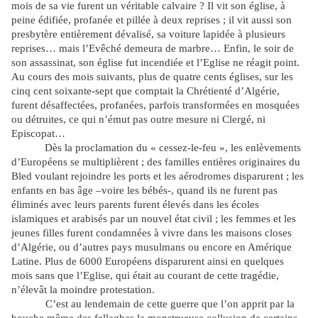
mois de sa vie furent un véritable calvaire ? Il vit son église, à
peine édifiée, profanée et pillée à deux reprises ; il vit aussi son
presbytère entièrement dévalisé, sa voiture lapidée à plusieurs
reprises… mais l’Evêché demeura de marbre… Enfin, le soir de
son assassinat, son église fut incendiée et l’Eglise ne réagit point.
Au cours des mois suivants, plus de quatre cents églises, sur les
cinq cent soixante-sept que comptait la Chrétienté d’Algérie,
furent désaffectées, profanées, parfois transformées en mosquées
ou détruites, ce qui n’émut pas outre mesure ni Clergé, ni
Episcopat…
Dès la proclamation du « cessez-le-feu », les enlèvements
d’Européens se multiplièrent ; des familles entières originaires du
Bled voulant rejoindre les ports et les aérodromes disparurent ; les
enfants en bas âge –voire les bébés-, quand ils ne furent pas
éliminés avec leurs parents furent élevés dans les écoles
islamiques et arabisés par un nouvel état civil ; les femmes et les
jeunes filles furent condamnées à vivre dans les maisons closes
d’Algérie, ou d’autres pays musulmans ou encore en Amérique
Latine. Plus de 6000 Européens disparurent ainsi en quelques
mois sans que l’Eglise, qui était au courant de cette tragédie,
n’élevât la moindre protestation.
C’est au lendemain de cette guerre que l’on apprit par la