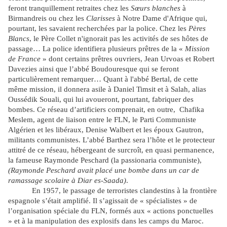
feront tranquillement retraites chez les
Sœurs blanches
à
Birmandreis ou chez les
Clarisses
à Notre Dame d'Afrique qui,
pourtant, les savaient recherchées par la police. Chez les
Pères
Blancs
, le Père Collet n'ignorait pas les activités de ses hôtes de
passage… La police identifiera plusieurs prêtres de la «
Mission
de France
» dont certains prêtres ouvriers, Jean Urvoas et Robert
Davezies ainsi que l’abbé Boudouresque qui se feront
particulièrement remarquer… Quant à l'abbé Bertal, de cette
même mission, il donnera asile à Daniel Timsit et à Salah, alias
Oussédik Souali, qui lui avoueront, pourtant, fabriquer des
bombes. Ce réseau d’artificiers comprenait, en outre, Chafika
Meslem, agent de liaison entre le FLN, le Parti Communiste
Algérien et les libéraux, Denise Walbert et les époux Gautron,
militants communistes. L’abbé Barthez sera l’hôte et le protecteur
attitré de ce réseau, hébergeant de surcroît, en quasi permanence,
la fameuse Raymonde Peschard (la passionaria communiste),
(Raymonde Peschard avait placé une bombe dans un car de
ramassage scolaire à Diar es-Saada)
.
En 1957, le passage de terroristes clandestins à la frontière
espagnole s’était amplifié. Il s’agissait de « spécialistes » de
l’organisation spéciale du FLN, formés aux « actions ponctuelles
» et à la manipulation des explosifs dans les camps du Maroc.