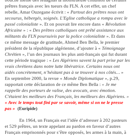
bouche même des fellaghas la monstrueuse collusion de certains
prêtres français avec les tueurs du FLN. A cet effet, un chef
rebelle, Amar Ouzegane écrivit : «
Partout des prêtres nous ont
secourus, hébergés, soignés. L’Eglise catholique a rompu avec le
passé colonialiste
». Et on pouvait lire encore dans «
Révolution
Africaine
» : «
Des prêtres catholiques ont prêté assistance aux
militants du FLN poursuivis par la police colonialiste
». Et dans
ce même message de gratitude, Ahmed Ben Bella, le premier
président de la république algérienne, d’ajouter à «
Témoignage
Chrétien
», l’un des journaux les plus anti-français qui fut durant
cette période tragique : «
Les Algériens savent la part prise par les
vrais chrétiens dans notre lutte libératrice. Certains nous ont
aidés concrètement, n’hésitant pas à se trouver à nos côtés…
»
En septembre 2000, la revue «
Monde Diplomatique
», p.29,
rapportait cette déclaration de ce même Ben Bella :
« Je me
rappelle des porteurs de valise, des avocats, avec émotion.
C'étaient les meilleurs des Français, les meilleurs des Algériens. »
« Avec le temps tout fini par se savoir, même si on ne le presse
pas »
(Euripide)
En 1964, un Français eut l’idée d’adresser à 202 pasteurs
et 529 prêtres, un texte appelant au pardon en faveur d’autres
Français emprisonnés pour s’être opposés, les armes à la main, à