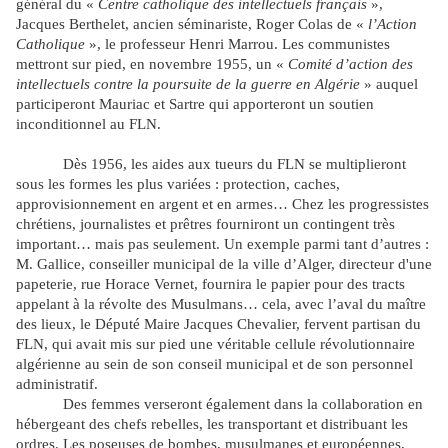
général du «
Centre catholique des intellectuels français
»,
Jacques Berthelet, ancien séminariste, Roger Colas de «
l’Action
Catholique
», le professeur Henri Marrou. Les communistes
mettront sur pied, en novembre 1955, un «
Comité d’action des
intellectuels contre la poursuite de la guerre en Algérie
» auquel
participeront Mauriac et Sartre qui apporteront un soutien
inconditionnel au FLN.
Dès 1956, les aides aux tueurs du FLN se multiplieront
sous les formes les plus variées : protection, caches,
approvisionnement en argent et en armes… Chez les progressistes
chrétiens, journalistes et prêtres fourniront un contingent très
important… mais pas seulement. Un exemple parmi tant d’autres :
M. Gallice, conseiller municipal de la ville d’Alger, directeur d'une
papeterie, rue Horace Vernet, fournira le papier pour des tracts
appelant à la révolte des Musulmans… cela, avec l’aval du maître
des lieux, le Député Maire Jacques Chevalier, fervent partisan du
FLN, qui avait mis sur pied une véritable cellule révolutionnaire
algérienne au sein de son conseil municipal et de son personnel
administratif.
Des femmes verseront également dans la collaboration en
hébergeant des chefs rebelles, les transportant et distribuant les
ordres. Les poseuses de bombes, musulmanes et européennes,