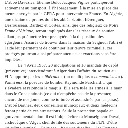
L’abbé Davezies, Etienne Bolo, Jacques Vignes participeront
activement au transport, à l’hébergement, à la mise en place des
tueurs envoyés par le GPRA pour intervenir en France. En Algérie,
une dizaine de prêtres dont les abbés Scotto, Bérenguer,
Desrousseau, Barthez et Cortes, ainsi que des religieux de
Notre
Dame d’Afrique
, seront impliqués dans les réseaux de soutien
allant jusqu’à mettre leur presbytère à la disposition des
égorgeurs. Assurés de trouver dans la maison du Seigneur l'abri et
l'aide leur permettant de continuer leur œuvre criminelle, ces
protégés pourront ainsi préparer attentats et exactions sans être
inquiétés.
Le 4 Avril 1957, 28 inculpations et 18 mandats de dépôt
(préventive) interviendront à Alger dans l'affaire du soutien au
FLN apporté par les «
libéraux
» (on ne dit plus «
communistes
»).
Parmi eux, la poseuse de bombe, Raymonde Peschard… qui
s’évadera et rejoindra le maquis. Elle sera tuée les armes à la main
dans le Constantinois (ce qui n'empêche pas de la présenter,
encore de nos jours, comme torturée et assassinée par les paras).
L’abbé Barthez, deux conseillers municipaux et deux médecins
feront partie de ces arrestations. Seule la protection papale et
gouvernementale dont il est l’objet évitera à Monseigneur Duval,
archevêque d’Alger, chef de file des souteneurs du FLN, d’être