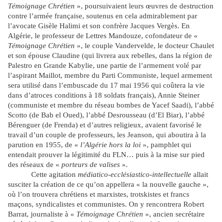
Témoignage Chrétien
», poursuivaient leurs œuvres de destruction
contre l’armée française, soutenus en cela admirablement par
l’avocate Gisèle Halimi et son confrère Jacques Vergès. En
Algérie, le professeur de Lettres Mandouze, cofondateur de «
Témoignage Chrétien
», le couple Vandervelde, le docteur Chaulet
et son épouse Claudine (qui livrera aux rebelles, dans la région de
Palestro en Grande Kabylie, une partie de l’armement volé par
l’aspirant Maillot, membre du Parti Communiste, lequel armement
sera utilisé dans l’embuscade du 17 mai 1956 qui coûtera la vie
dans d’atroces conditions à 18 soldats français), Annie Steiner
(communiste et membre du réseau bombes de Yacef Saadi), l’abbé
Scotto (de Bab el Oued), l’abbé Desrousseau (d’El Biar), l’abbé
Bérenguer (de Frenda) et d’autres religieux, avaient favorisé le
travail d’un couple de professeurs, les Jeanson, qui aboutira à la
parution en 1955, de «
l’Algérie hors la loi
», pamphlet qui
entendait prouver la légitimité du FLN… puis à la mise sur pied
des réseaux de «
porteurs de valises
».
Cette agitation
médiatico-ecclésiastico-intellectuelle
allait
susciter la création de ce qu’on appellera « la nouvelle gauche »,
où l’on trouvera chrétiens et marxistes, trotskistes et francs
maçons, syndicalistes et communistes. On y rencontrera Robert
Barrat, journaliste à «
Témoignage Chrétien
», ancien secrétaire