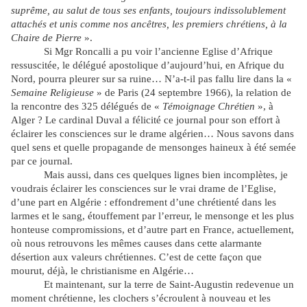
suprême, au salut de tous ses enfants, toujours indissolublement
attachés et unis comme nos ancêtres, les premiers chrétiens, à la
Chaire de Pierre
».
Si Mgr Roncalli a pu voir l’ancienne Eglise d’Afrique
ressuscitée, le délégué apostolique d’aujourd’hui, en Afrique du
Nord, pourra pleurer sur sa ruine… N’a-t-il pas fallu lire dans la «
Semaine
Religieuse
» de Paris (24 septembre 1966), la relation de
la rencontre des 325 délégués de «
Témoignage
Chrétien
», à
Alger ? Le cardinal Duval a félicité ce journal pour son effort à
éclairer les consciences sur le drame algérien… Nous savons dans
quel sens et quelle propagande de mensonges haineux à été semée
par ce journal.
Mais aussi, dans ces quelques lignes bien incomplètes, je
voudrais éclairer les consciences sur le vrai drame de l’Eglise,
d’une part en Algérie : effondrement d’une chrétienté dans les
larmes et le sang, étouffement par l’erreur, le mensonge et les plus
honteuse compromissions, et d’autre part en France, actuellement,
où nous retrouvons les mêmes causes dans cette alarmante
désertion aux valeurs chrétiennes. C’est de cette façon que
mourut, déjà, le christianisme en Algérie…
Et maintenant, sur la terre de Saint-Augustin redevenue un
moment chrétienne, les clochers s’écroulent à nouveau et les