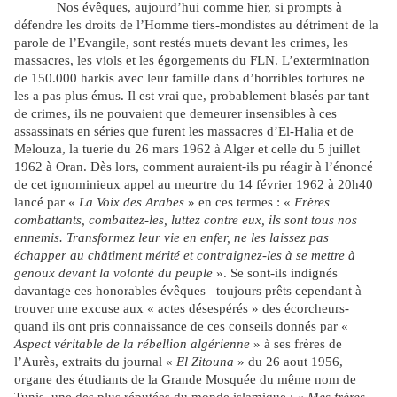
Nos évêques, aujourd’hui comme hier, si prompts à
défendre les droits de l’Homme tiers-mondistes au détriment de la
parole de l’Evangile, sont restés muets devant les crimes, les
massacres, les viols et les égorgements du FLN. L’extermination
de 150.000 harkis avec leur famille dans d’horribles tortures ne
les a pas plus émus. Il est vrai que, probablement blasés par tant
de crimes, ils ne pouvaient que demeurer insensibles à ces
assassinats en séries que furent les massacres d’El-Halia et de
Melouza, la tuerie du 26 mars 1962 à Alger et celle du 5 juillet
1962 à Oran. Dès lors, comment auraient-ils pu réagir à l’énoncé
de cet ignominieux appel au meurtre du 14 février 1962 à 20h40
lancé par «
La Voix des Arabes
» en ces termes : «
Frères
combattants, combattez-les, luttez contre eux, ils sont tous nos
ennemis. Transformez leur vie en enfer, ne les laissez pas
échapper au châtiment mérité et contraignez-les à se mettre à
genoux devant la volonté du peuple
». Se sont-ils indignés
davantage ces honorables évêques –toujours prêts cependant à
trouver une excuse aux « actes désespérés » des écorcheurs-
quand ils ont pris connaissance de ces conseils donnés par «
Aspect véritable de la rébellion algérienne
» à ses frères de
l’Aurès, extraits du journal «
El Zitouna
» du 26 aout 1956,
organe des étudiants de la Grande Mosquée du même nom de