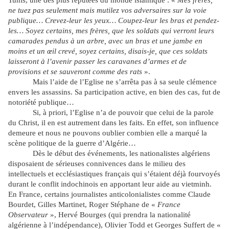
Tunis, une des plus réputées du monde islamique : «
Mes frères,
ne tuez pas seulement mais mutilez vos adversaires sur la voie
publique… Crevez-leur les yeux… Coupez-leur les bras et pendez-
les… Soyez certains, mes frères, que les soldats qui verront leurs
camarades pendus à un arbre, avec un bras et une jambe en
moins et un œil crevé, soyez certains, disais-je, que ces soldats
laisseront à l’avenir passer les caravanes d’armes et de
provisions et se sauveront comme des rats
».
Mais l’aide de l’Eglise ne s’arrêta pas à sa seule clémence
envers les assassins. Sa participation active, en bien des cas, fut de
notoriété publique…
Si, à priori, l’Eglise n’a de pouvoir que celui de la parole
du Christ, il en est autrement dans les faits. En effet, son influence
demeure et nous ne pouvons oublier combien elle a marqué la
scène politique de la guerre d’Algérie…
Dès le début des événements, les nationalistes algériens
disposaient de sérieuses connivences dans le milieu des
intellectuels et ecclésiastiques français qui s’étaient déjà fourvoyés
durant le conflit indochinois en apportant leur aide au vietminh.
En France, certains journalistes anticolonialistes comme Claude
Bourdet, Gilles Martinet, Roger Stéphane de «
France
Observateur
», Hervé Bourges (qui prendra la nationalité
algérienne à l’indépendance), Olivier Todd et Georges Suffert de «