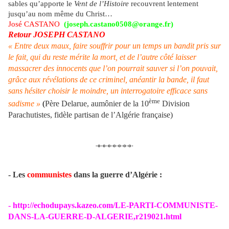
sables qu’apporte le
Vent de l’Histoire
recouvrent lentement
jusqu’au nom même du Christ…
José CASTANO
(
joseph.castano0508@orange.fr
)
Retour JOSEPH CASTANO
« Entre deux maux, faire souffrir pour un temps un bandit pris sur
le fait, qui du reste mérite la mort, et de l’autre côté laisser
massacrer des innocents que l’on pourrait sauver si l’on pouvait,
grâce aux révélations de ce criminel, anéantir la bande, il faut
sans hésiter choisir le moindre, un interrogatoire efficace sans
ème
sadisme »
(
Père Delarue, aumônier de la 10
Division
Parachutistes, fidèle partisan de l’Algérie française)
-o-o-o-o-o-o-o-
- Les
communistes
dans la guerre d’Algérie :
-
http://echodupays.kazeo.com/LE-PARTI-COMMUNISTE-
DANS-LA-GUERRE-D-ALGERIE,r219021.html