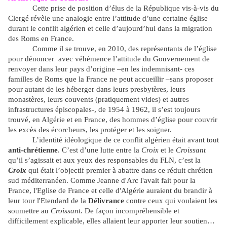
Cette prise de position d’élus de la République vis-à-vis du
Clergé révèle une analogie entre l’attitude d’une certaine église
durant le conflit algérien et celle d’aujourd’hui dans la migration
des Roms en France.
Comme il se trouve, en 2010, des représentants de l’église
pour dénoncer avec véhémence l’attitude du Gouvernement de
renvoyer dans leur pays d’origine –en les indemnisant- ces
familles de Roms que la France ne peut accueillir –sans proposer
pour autant de les héberger dans leurs presbytères, leurs
monastères, leurs couvents (pratiquement vides) et autres
infrastructures épiscopales-, de 1954 à 1962, il s’est toujours
trouvé, en Algérie et en France, des hommes d’église pour couvrir
les excès des écorcheurs, les protéger et les soigner.
L’identité idéologique de ce conflit algérien était avant tout
anti-chrétienne
. C’est d’une lutte entre la
Croix
et le
Croissant
qu’il s’agissait et aux yeux des responsables du FLN, c’est la
Croix
qui était l’objectif premier à abattre dans ce réduit chrétien
sud méditerranéen. Comme Jeanne d'Arc l'avait fait pour la
France, l'Eglise de France et celle d'Algérie auraient du brandir à
leur tour l'Etendard de la
Délivrance
contre ceux qui voulaient les
soumettre au
Croissant
. De façon incompréhensible et
difficilement explicable, elles allaient leur apporter leur soutien…