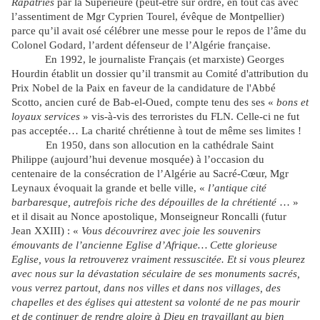
Rapatriés
par la Supérieure (peut-être sur ordre, en tout cas avec
l’assentiment de Mgr Cyprien Tourel, évêque de Montpellier)
parce qu’il avait osé célébrer une messe pour le repos de l’âme du
Colonel Godard, l’ardent défenseur de l’Algérie française.
En 1992, le journaliste Français (et marxiste) Georges
Hourdin établit un dossier qu’il transmit au Comité d'attribution du
Prix Nobel de la Paix en faveur de la candidature de l'Abbé
Scotto, ancien curé de Bab-el-Oued, compte tenu des ses «
bons et
loyaux services
» vis-à-vis des terroristes du FLN. Celle-ci ne fut
pas acceptée… La charité chrétienne à tout de même ses limites !
En 1950, dans son allocution en la cathédrale Saint
Philippe (aujourd’hui devenue mosquée) à l’occasion du
centenaire de la consécration de l’Algérie au Sacré-Cœur, Mgr
Leynaux évoquait la grande et belle ville, «
l’antique cité
barbaresque, autrefois riche des dépouilles de la chrétienté
… »
et il disait au Nonce apostolique, Monseigneur Roncalli (futur
Jean XXIII) : «
Vous découvrirez avec joie les souvenirs
émouvants de l’ancienne Eglise d’Afrique… Cette glorieuse
Eglise, vous la retrouverez vraiment ressuscitée. Et si vous pleurez
avec nous sur la dévastation séculaire de ses monuments sacrés,
vous verrez partout, dans nos villes et dans nos villages, des
chapelles et des églises qui attestent sa volonté de ne pas mourir
et de continuer de rendre gloire à Dieu en travaillant au bien