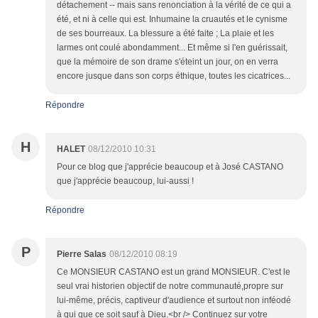
détachement -- mais sans renonciation à la vérité de ce qui a
été, et ni à celle qui est. Inhumaine la cruautés et le cynisme
de ses bourreaux. La blessure a été faite ; La plaie et les
larmes ont coulé abondamment... Et même si l'en guérissait,
que la mémoire de son drame s'éteint un jour, on en verra
encore jusque dans son corps éthique, toutes les cicatrices...
Répondre
H
HALET
08/12/2010 10:31
Pour ce blog que j'apprécie beaucoup et à José CASTANO
que j'apprécie beaucoup, lui-aussi !
Répondre
P
Pierre Salas
08/12/2010 08:19
Ce MONSIEUR CASTANO est un grand MONSIEUR. C'est le
seul vrai historien objectif de notre communauté,propre sur
lui-même, précis, captiveur d'audience et surtout non inféodé
à qui que ce soit sauf à Dieu.<br /> Continuez sur votre