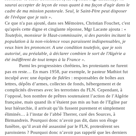
saurai accepter de leçon de vous quant à ma façon d'agir dans le
cadre de ma mission pastorale.
Seul, le Saint-Père peut disposer
de l'évêque que je suis »
.
Ce que n'a pas ajouté, dans ses Mémoires, Christian Fouchet, c'est
qu'après cette digne et cinglante réponse, Mgr Lacaste ajouta : «
Toutefois, monsieur le Haut-commissaire, si des paroles incitant la
population à la non-violence vous paraissent indispensables, je
veux bien les prononcer. A une condition toutefois, que je sois
autorisé, au préalable, à déclarer combien le sort de l'Algérie a
été indiffèrent de tout temps à la France ».
Parmi les progressistes chrétiens, les protestants ne furent
pas en reste… En mars 1958, par exemple, le pasteur Mathiot fut
inculpé avec une équipe de
fidèles
: responsables de boîtes aux
lettres, dépôts d’armes, collectes de fonds, hébergement et de
complicités diverses avec les terroristes du FLN. Cependant, à
l’opposé, bon nombre de prêtres soutenaient l’action de l’Algérie
française, mais quand ils n’étaient pas mis au ban de l’Eglise par
leur hiérarchie, il arrivait qu’ils fussent purement et simplement
éliminés… à l’instar de
l’abbé Therrer, curé des Sources, à
Birmandreis. Pourquoi donc n’avoir pas dit, dans son éloge
funèbre, qu’il avait été assassiné par le FLN, protestèrent ses
paroissiens ? Pourquoi donc n’avoir pas rappelé que les derniers