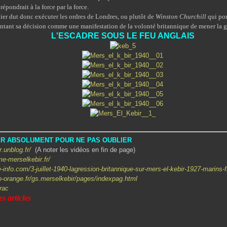
épondrait à la force par la force.
donc exécuter les ordres de Londres, ou plutôt de
Winston Churchill
qui por
ntant sa décision comme une manifestation de la volonté britannique de mener la gu
L'ESCADRE SOUS LE FEU ANGLAIS
TER ABSOLUMENT POUR NE PAS OUBLIER
r.unblog.fr/
(A noter les vidéos en fin de page)
me-merselkebir.fr/
-info.com/3-juillet-1940-lagression-britannique-sur-mers-el-kebir-1927-marins-
o-orange.fr/gs.merselkebir/pages/indexpag.html
rac
s articles