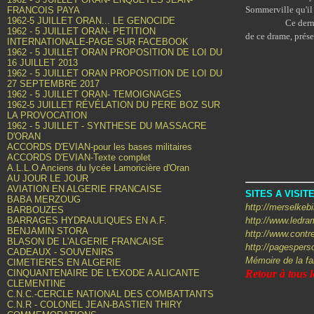
Sommerville qu'il r
FRANCOIS PAYA
1962-5 JUILLET ORAN... LE GENOCIDE
Ce dernier dut 
1962 - 5 JUILLET ORAN- PETITION
de ce drame, prése
INTERNATIONALE-PAGE SUR FACEBOOK
1962 - 5 JUILLET ORAN PROPOSITION DE LOI DU
16 JUILLET 2013
1962 - 5 JUILLET ORAN PROPOSITION DE LOI DU
27 SEPTEMBRE 2017
1962 - 5 JUILLET ORAN- TEMOIGNAGES
1962-5 JUILLET RÉVÉLATION DU PERE BOZ SUR
LA PROVOCATION
1962 - 5 JUILLET - SYNTHESE DU MASSACRE
D'ORAN
ACCORDS D'EVIAN-pour les bases militaires
ACCORDS D'EVIAN-Texte complet
A.L.L.O Anciens du lycée Lamoricière d'Oran
AU JOUR LE JOUR
AVIATION EN ALGERIE FRANCAISE
SITES A VISI
BABA MERZOUG
http://merselkebi
BARBOUZES
BARRAGES HYDRAULIQUES EN A.F.
http://www.ledra
BENJAMIN STORA
http://www.contre
BLASON DE L'ALGERIE FRANCAISE
http://pagespers
CADEAUX - SOUVENIRS
Mémoire de la fa
CIMETIERES EN ALGERIE
CINQUANTENAIRE DE L'EXODE A ALICANTE
Retour à tous le
CLEMENTINE
C.N.C.-CERCLE NATIONAL DES COMBATTANTS
C.N.R - COLONEL JEAN-BASTIEN THIRY