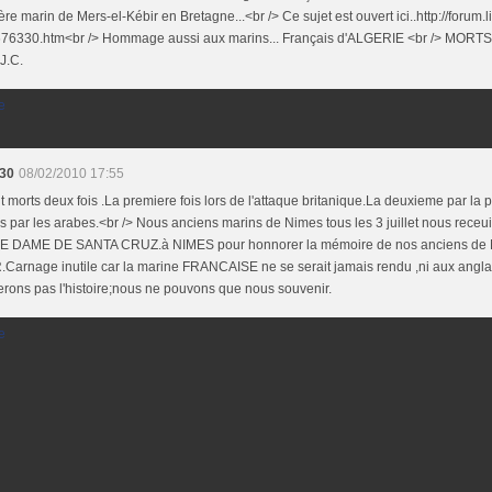
ère marin de Mers-el-Kébir en Bretagne...<br /> Ce sujet est ouvert ici..http://forum.li
76330.htm<br /> Hommage aussi aux marins... Français d'ALGERIE <br /> MOR
 J.C.
e
30
08/02/2010 17:55
nt morts deux fois .La premiere fois lors de l'attaque britanique.La deuxieme par la 
 par les arabes.<br /> Nous anciens marins de Nimes tous les 3 juillet nous receuil
 DAME DE SANTA CRUZ.à NIMES pour honnorer la mémoire de nos anciens de
Carnage inutile car la marine FRANCAISE ne se serait jamais rendu ,ni aux angla
erons pas l'histoire;nous ne pouvons que nous souvenir.
e