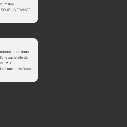
xium.fr/v-
TS POUR LA FRANCE.
profanation de leurs
lons sur le site de
 MERS EL
is,ni aux nazis.Nous