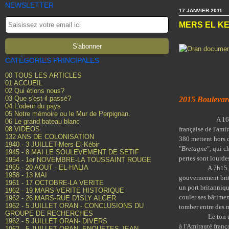
NEWSLETTER
17 JANVIER 2011
MERS EL KE
CATÉGORIES PRINCIPALES
00 TOUS LES ARTICLES
01 ACCUEIL
02 Qui étions nous?
03 Que s'est-il passé?
2015 Boulevard
04 L'odeur du pays
05 Notre mémoire ou le Mur de Perpignan.
A 16h
06 Le grand bateau blanc
08 VIDEOS
française de l'ami
132 ANS DE COLONISATION
380 mettent hors d
1940 - 3 JUILLET-Mers-El-Kébir
"
Bretagne
", qui c
1945 - 8 MAI LE SOULEVEMENT DE SETIF
pertes sont lourde
1954 - 1er NOVEMBRE-LA TOUSSAINT ROUGE
1955 - 20 AOUT - EL-HALIA
A 7h15 du mat
1958 - 13 MAI
gouvernement brita
1961 - 17 OCTOBRE-LA VERITE
un port britanniqu
1962 - 19 MARS-VERITE HISTORIQUE
couler ses bâtimen
1962 - 26 MARS-RUE D'ISLY ALGER
1962 - 5 JUILLET ORAN - CONCLUSIONS DU
tomber entre des m
GROUPE DE RECHERCHES
Le ton utilisé r
1962 - 5 JUILLET ORAN- DIVERS
à l'Amirauté franç
1962 - 5 JUILLET ORAN- ENQUETES JEAN-