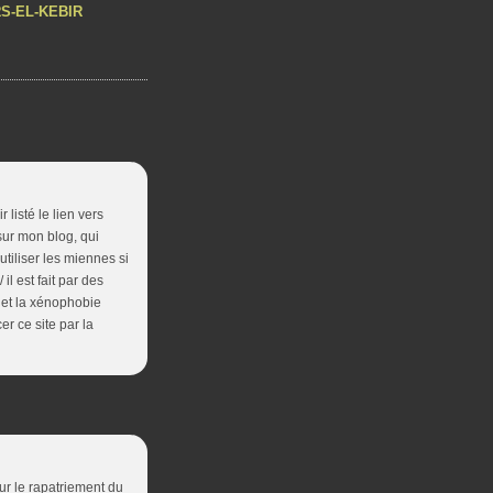
S-EL-KEBIR
 listé le lien vers
sur mon blog, qui
utiliser les miennes si
il est fait par des
 et la xénophobie
r ce site par la
ur le rapatriement du