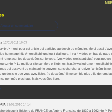
MER
es
Ajouter un commentaire
as
12/01/2011 16:03
r<br /> merci pour cet article qui participe au devoir de mémoire. Merci aussi d'avoir
og hommage http://merselkebir.unblog.fr d'ailleurs, il y a 4 vidéos en bas de page 
nt remplacer les deux vidéos sur le votre. (vos vidéos n'existent plus) vous pouvez 
oulez.<br /> Le meilleur site sur Mers el Kebir est http://www.ledrame-merselkebir.fr/ 
nes qui essayent de maintenir le souvenir sans chercher à raviver l'antisémitisme,
un des site que vous avez listez. (le deuxième) Il me semble plus utile de remplace
nce nommée plus haut. Mais vous êtes libre.
e
ORIA
23/02/2010 14:14
aire découvrir l'histoire de FRANCE en Algérie Française de 1830 à 1962.<br /> Po