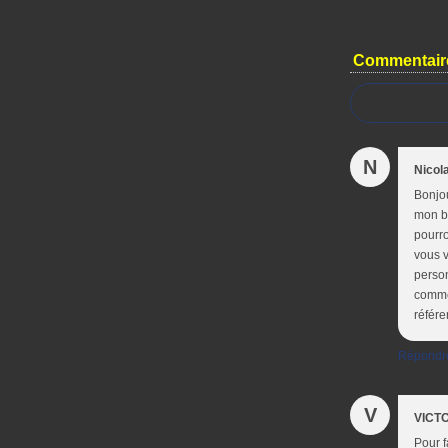
Commentair
N
Nicol
Bonjou
mon bl
pourro
vous v
person
comme 
référe
Répondr
V
VICT
Pour f