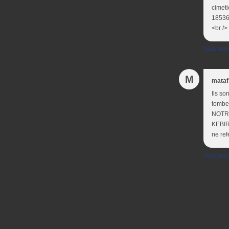
cimeti
18536
<br />
Répondr
M
mataf
Ils so
tombes
NOTRE
KEBIR.
ne ref
Répondr