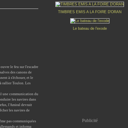
TIMBRES EMIS A LA FOIRE D'ORAN
Le bateau de l'exode
ouvre le feu sur l'escadre
 salves des canons de
nent à s'échouer, et le
 à rallier Toulon. Les
soul une communication du
onduire les navires dans
efus, l'Amiral devrait
êcher les navires de
Publicité
même pas communiquées
 Allemands et informa