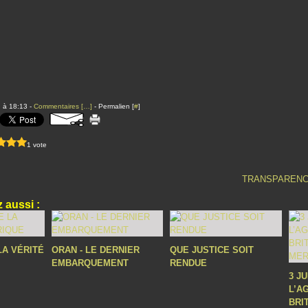
 à 18:13 -
Commentaires [
…
]
- Permalien [
#
]
1 vote
TRANSPARENC
 aussi :
LA VÉRITÉ
ORAN - LE DERNIER
QUE JUSTICE SOIT
EMBARQUEMENT
RENDUE
3 J
L’A
BRI