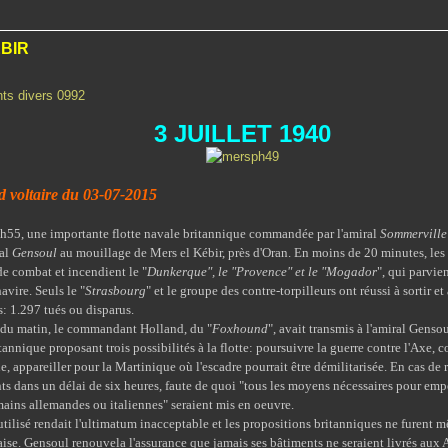
BIR
3 JUILLET 1940
 voltaire du 03-07-2015
55, une importante flotte navale britannique commandée par l'amiral
Sommerville
ral
Gensoul
au mouillage de Mers el Kébir, près d'Oran. En moins de 20 minutes, les
e combat et incendient le "
Dunkerque", le "Provence" et le "Mogador
", qui parvien
havire. Seuls le "
Strasbourg
" et le groupe des contre-torpilleurs ont réussi à sortir et
s: 1.297 tués ou disparus.
in, le commandant Holland, du "
Foxhound
", avait transmis à l'amiral Gen
nnique proposant trois possibilités à la flotte: poursuivre la guerre contre l'Axe, c
e, appareiller pour la Martinique où l'escadre pourrait être démilitarisée. En cas de r
ts dans un délai de six heures, faute de quoi "tous les moyens nécessaires pour emp
ains allemandes ou italiennes" seraient mis en oeuvre.
endait l'ultimatum inacceptable et les propositions britanniques ne furent 
aise. Gensoul renouvela l'assurance que jamais ses bâtiments ne seraient livrés aux