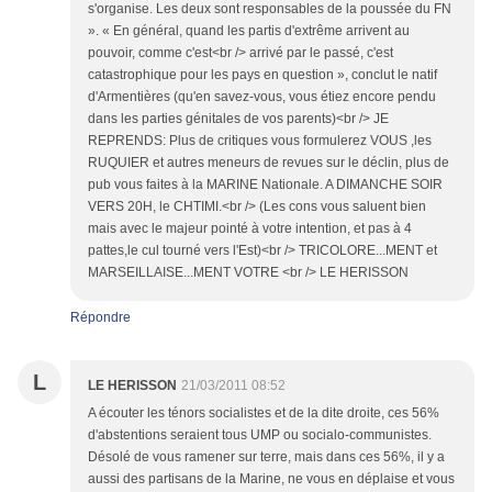
s'organise. Les deux sont responsables de la poussée du FN
». « En général, quand les partis d'extrême arrivent au
pouvoir, comme c'est<br /> arrivé par le passé, c'est
catastrophique pour les pays en question », conclut le natif
d'Armentières (qu'en savez-vous, vous étiez encore pendu
dans les parties génitales de vos parents)<br /> JE
REPRENDS: Plus de critiques vous formulerez VOUS ,les
RUQUIER et autres meneurs de revues sur le déclin, plus de
pub vous faites à la MARINE Nationale. A DIMANCHE SOIR
VERS 20H, le CHTIMI.<br /> (Les cons vous saluent bien
mais avec le majeur pointé à votre intention, et pas à 4
pattes,le cul tourné vers l'Est)<br /> TRICOLORE...MENT et
MARSEILLAISE...MENT VOTRE <br /> LE HERISSON
Répondre
L
LE HERISSON
21/03/2011 08:52
A écouter les ténors socialistes et de la dite droite, ces 56%
d'abstentions seraient tous UMP ou socialo-communistes.
Désolé de vous ramener sur terre, mais dans ces 56%, il y a
aussi des partisans de la Marine, ne vous en déplaise et vous