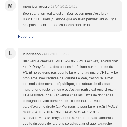
M
monsieur propre
13/04/2011 14:25
Boon dany ,en réalité est un Beur et son nom c'est<br />
HAMIDOU....alors ,qu'est-ce que vous en pensez..<br /> il 'y a
pas plus de chti que de couscous dans le tajine...
Répondre
L
le herisson
24/03/2011 16:36
Bienvenue chez les...PIEDS-NOIRS.Vous ecrivez, je vous cite:
<br /> Dany Boon a des choses à déclarer sur la percée du
FN. Et ne se gêne pas pour le faire lundi au micro d'RTL : « Le
problème avec l'arrivée de Marine Le Pen, c'est qu'elle met
des mots, démocratie, république, elle adoucit le discours
mais le fond reste le même et c'est un parti d'extrême-droite ».
Et le réalisateur de Bienvenue chez les Ch'tis de donner sa
consigne de vote personnelle : « Il ne faut pas voter pour un
parti d'extrême droite (...) Moi j'suis là pour faire rire,(ET VOUS
NOUS FAITES BIEN RIRE DANS VOS PROPRES
DEPARTEMENTS, croyez-nous sur parole) mais j'aimerais
que le discours de la droite soit plus clair et que la gauche