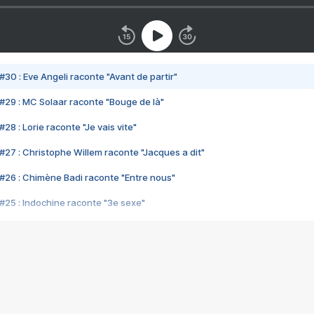
#30 : Eve Angeli raconte "Avant de partir"
#29 : MC Solaar raconte "Bouge de là"
28 : Lorie raconte "Je vais vite"
#27 : Christophe Willem raconte "Jacques a dit"
#26 : Chimène Badi raconte "Entre nous"
#25 : Indochine raconte "3e sexe"
#24 : Zaho raconte "C'est chelou"
#23 : Patrick Bruel raconte "Au café des délices"
#22 : Kyo raconte "Le chemin"
#21 : Nolwenn Leroy raconte "Cassé"