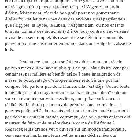
chef d’inculpation repose toujours sur le grief d’avoir fait d’un
marécage et d’un pays en jachère tel que l’Algérie, un jardin
d'éden. Maintenant, c’est de bon goût pour nos gouvernants
d’aller fourrer leurs narines dans des endroits aussi pestilentiels
que l’Egypte, la Lybie, le Liban, l’Afghanistan
où nos enfants
tombent comme des mouches (73 à ce jour) contre un adversaire
invisible au sein duquel, ils essaient de se défendre comme ils
peuvent pour ne pas rentrer en France dans une vulgaire caisse de
bois.
Pendant ce temps, on se fait envahir par une marée de
pauvres mecs qui ne savent plus qui est qui. Mais ils arrivent par
centaines, par milliers et bientôt grâce à cette immigration de
masse, le pourcentage d’européens sera réduit à une portion
congrue. Ne parlons pas de la France, elle l’est déjà. Quand toute
le lie intégriste du moyen orient sera là, cette pute de 5° colonne
souvent évoquée par votre serviteur, aura pris consistance et
réalité. Ne ferait-on pas mieux de prendre sous notre aile ces
pauvres petits bébés innocents qui n’ont rien demandé et surtout
pas de venir dans un monde corrompu, des tous petits enfants qui
meurent de faim et de misère dans la corne de l’Afrique ?
Regardez leurs grands yeux ouverts sur un monde impitoyable,
ces yeux qui implorent, leurs petites mains décharnées qui