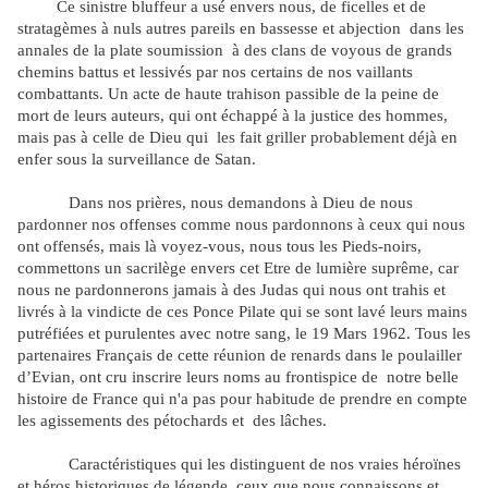
Ce sinistre bluffeur a usé envers nous, de ficelles et de
stratagèmes à nuls autres pareils en bassesse et abjection
dans les
annales de la plate soumission
à des clans de voyous de grands
chemins battus et lessivés par nos certains de nos vaillants
combattants. Un acte de haute trahison passible de la peine de
mort de leurs auteurs, qui ont échappé à la justice des hommes,
mais pas à celle de Dieu qui
les fait griller probablement déjà en
enfer sous la surveillance de Satan.
Dans nos prières, nous demandons à Dieu de nous
pardonner nos offenses comme nous pardonnons à ceux qui nous
ont offensés, mais là voyez-vous, nous tous les Pieds-noirs,
commettons un sacrilège envers cet Etre de lumière suprême, car
nous ne pardonnerons jamais à des Judas qui nous ont trahis et
livrés à la vindicte de ces Ponce Pilate qui se sont lavé leurs mains
putréfiées et purulentes avec notre sang, le 19 Mars 1962. Tous les
partenaires Français de cette réunion de renards dans le poulailler
d’Evian, ont cru inscrire leurs noms au frontispice de
notre belle
histoire de France qui n'a pas pour habitude de prendre en compte
les agissements des pétochards et
des lâches.
Caractéristiques qui les distinguent de nos vraies héroïnes
et héros historiques de légende, ceux que nous connaissons et