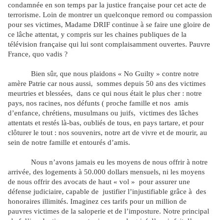
condamnée en son temps par la justice française pour cet acte de
terrorisme. Loin de montrer un quelconque remord ou compassion
pour ses victimes, Madame DRIF continue à se faire une gloire de
ce lâche attentat, y compris sur les chaines publiques de la
télévision française qui lui sont complaisamment ouvertes.
Pauvre
France, quo vadis ?
Bien sûr, que nous plaidons « No Guilty » contre notre
amère Patrie car nous aussi,
sommes depuis 50 ans des victimes
meurtries et blessées,
dans ce qui nous était le plus cher : notre
pays, nos racines, nos défunts ( proche famille et nos
amis
d’enfance, chrétiens, musulmans ou juifs,
victimes des lâches
attentats et restés là-bas, oubliés de tous, en pays tartare, et pour
clôturer le tout : nos souvenirs, notre art de vivre et de mourir, au
sein de notre famille et entourés d’amis.
Nous n’avons jamais eu les moyens de nous offrir à notre
arrivée, des logements à 50.000 dollars mensuels, ni les moyens
de nous offrir des avocats de haut « vol »
pour assurer une
défense judiciaire, capable de
justifier l’injustifiable grâce à
des
honoraires illimités. Imaginez ces tarifs pour un million de
pauvres victimes de la saloperie et de l’imposture. Notre principal