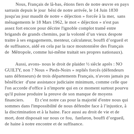
Nous, Français de là-bas, étions fiers de notre œuvre en pays
sarrasin depuis le jour
béni de notre arrivée, le 14 Juin 1830
jusqu'au jour maudit de notre « déjection » forcée à la mer,
sans
ménagements le 18 Mars 1962, le mot « déjection » n'est pas
assez fort encore pour décrire l'ignoble complot tramé entre
brigands de grands chemins, par la volonté d’un vieux despote
traitre à ses engagements, menteur, calculateur, bouffi d’orgueil et
de suffisance, aidé en cela par la race moutonnière des Français
de
Métropole, comme lui-même traitait ses propres nationaux).
Aussi, avons- nous le droit de plaider ½ siècle après : NO
GUILTY, non ? Nous « Pieds-Noirs » repliés forcés (défendeurs
sans défenseurs) de trois départements Français, n'avons jamais pu
bénéficier
d'une assistance judiciaire minimum, comme celle que
l'on accorde d'office à n'importe qui en ce moment surtout pourvu
qu'il puisse produire la preuve de son manque de moyens
financiers.
Et c'est notre cas pour la majorité d'entre nous qui
sommes dans l'impossibilité de nous défendre face à l’injustice, à
la discrimination et à la haine. Face aussi au droit de vie et de
mort, dont disposait sur nous ce fou,
fanfaron, bouffi d’orgueil,
de haine à notre encontre et de suffisance.