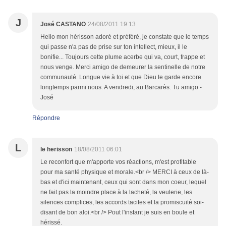
J
José CASTANO
24/08/2011 19:13
Hello mon hérisson adoré et préféré, je constate que le temps
qui passe n'a pas de prise sur ton intellect, mieux, il le
bonifie... Toujours cette plume acerbe qui va, court, frappe et
nous venge. Merci amigo de demeurer la sentinelle de notre
communauté. Longue vie à toi et que Dieu te garde encore
longtemps parmi nous. A vendredi, au Barcarès. Tu amigo -
José
Répondre
L
le herisson
18/08/2011 06:01
Le reconfort que m'apporte vos réactions, m'est profitable
pour ma santé physique et morale.<br /> MERCI à ceux de là-
bas et d'ici maintenant, ceux qui sont dans mon coeur, lequel
ne fait pas la moindre place à la lacheté, la veulerie, les
silences complices, les accords tacites et la promiscuité soi-
disant de bon aloi.<br /> Pout l'instant je suis en boule et
hérissé.