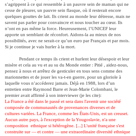
s’agrippent à ce qui ressemble à un pauvre sein de maman qui ne
cesse de pleurer, un pauvre sein flasque, où il resterait encore
quelques gouttes de lait. Ils crient au monde leur détresse, mais ne
savent pas parler pour convaincre et nous toucher au cœur. Ils
n’ont en pas même la force. Heureusement, l’UNICEF leur
apporte un semblant de réconfort. Aidons-la au mieux de nos
possibilités, avec ne serait-ce qu’un euro par Français et par mois.
Si je continue je vais hurler à la mort.
Pendant ce temps ils crient et hurlent leur désespoir et leur
misère et cela au vu et au su du Monde entier : Pitié , aidez-nous,
pensez à nous et arrêtez de gesticuler en tous sens comme des
marionnettes et de jouer les va-t-en guerre, pour un gloriole à
laquelle vous n’accéderez jamais. Déjà en 1988, lors d’un
entretien entre Raymond Barre et Jean-Marie Colombani, le
premier avait affirmé à son interviewer (je les cite):
La France a été dans le passé et sera dans l'avenir une société
composée de communautés de provenances diverses et de
cultures variées. La France,
comme
les
États-Unis, est un creuset.
Aucun
autre
pays, à l'exception de la Yougoslavie, n'a une
composition
ethnique si hétérogène. [...] L'unité française s'est
construite sur — et contre — une extraordinaire diversité ethnique