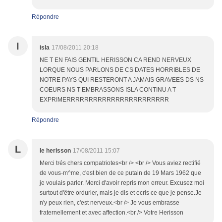
Répondre
I
isla
17/08/2011 20:18
NE T EN FAIS GENTIL HERISSON CA REND NERVEUX
LORQUE NOUS PARLONS DE CS DATES HORRIBLES DE
NOTRE PAYS QUI RESTERONT A JAMAIS GRAVEES DS NS
COEURS NS T EMBRASSONS ISLA CONTINU A T
EXPRIMERRRRRRRRRRRRRRRRRRRRRRR
Répondre
L
le herisson
17/08/2011 15:07
Merci trés chers compatriotes<br /> <br /> Vous aviez rectifié
de vous-m^me, c'est bien de ce putain de 19 Mars 1962 que
je voulais parler. Merci d'avoir repris mon erreur. Excusez moi
surtout d'être ordurier, mais je dis et ecris ce que je pense.Je
n'y peux rien, c'est nerveux.<br /> Je vous embrasse
fraternellement et avec affection.<br /> Votre Herisson