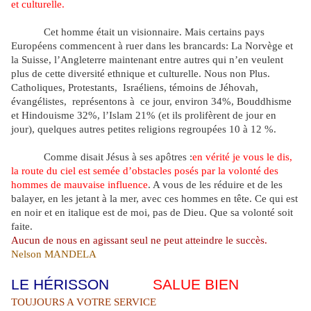
et culturelle.
Cet homme était un visionnaire. Mais certains pays
Européens commencent à ruer dans les brancards: La Norvège et
la Suisse, l’Angleterre maintenant entre autres qui n’en veulent
plus de cette diversité ethnique et culturelle. Nous non Plus.
Catholiques, Protestants,
Israéliens, témoins de Jéhovah,
évangélistes,
représentons à
ce jour, environ 34%, Bouddhisme
et Hindouisme 32%, l’Islam 21% (et ils prolifèrent de jour en
jour), quelques autres petites religions regroupées 10 à 12 %.
Comme disait Jésus à ses apôtres :
en vérité je vous le dis,
la route du ciel est semée d’obstacles posés par la volonté des
hommes de mauvaise influence
. A vous de les réduire et de les
balayer, en les jetant à la mer, avec ces hommes en tête. Ce qui est
en noir et en italique est de moi, pas de Dieu. Que sa volonté soit
faite.
Aucun de nous en agissant seul ne peut atteindre le succès.
Nelson MANDELA
LE HÉRISSON
SALUE BIEN
VOUS
TOUJOURS A VOTRE SERVICE