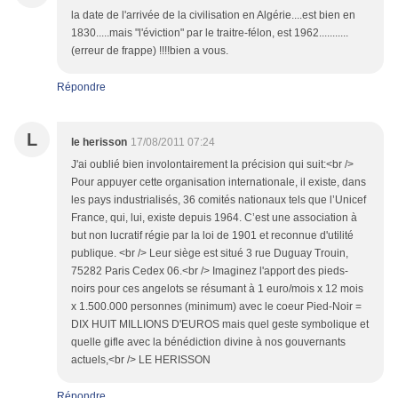
la date de l'arrivée de la civilisation en Algérie....est bien en
1830.....mais "l'éviction" par le traitre-félon, est 1962...........
(erreur de frappe) !!!!bien a vous.
Répondre
L
le herisson
17/08/2011 07:24
J'ai oublié bien involontairement la précision qui suit:<br />
Pour appuyer cette organisation internationale, il existe, dans
les pays industrialisés, 36 comités nationaux tels que l’Unicef
France, qui, lui, existe depuis 1964. C’est une association à
but non lucratif régie par la loi de 1901 et reconnue d'utilité
publique. <br /> Leur siège est situé 3 rue Duguay Trouin,
75282 Paris Cedex 06.<br /> Imaginez l'apport des pieds-
noirs pour ces angelots se résumant à 1 euro/mois x 12 mois
x 1.500.000 personnes (minimum) avec le coeur Pied-Noir =
DIX HUIT MILLIONS D'EUROS mais quel geste symbolique et
quelle gifle avec la bénédiction divine à nos gouvernants
actuels,<br /> LE HERISSON
Répondre