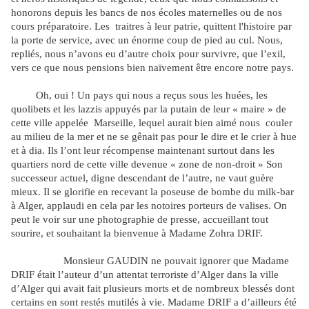
honorons depuis les bancs de nos écoles maternelles ou de nos
cours préparatoire. Les
traitres à leur patrie, quittent l'histoire par
la porte de service, avec un énorme coup de pied au cul. Nous,
repliés, nous n’avons eu d’autre choix pour survivre, que l’exil,
vers ce que nous pensions bien naïvement être encore notre pays.
Oh, oui ! Un pays qui nous a reçus sous les huées, les
quolibets et les lazzis appuyés par la putain de leur « maire » de
cette ville appelée
Marseille, lequel aurait bien aimé nous
couler
au milieu de la mer et ne se gênait pas pour le dire et le crier à hue
et à dia. Ils l’ont leur récompense maintenant surtout dans les
quartiers nord de cette ville devenue « zone de non-droit » Son
successeur actuel, digne descendant de l’autre, ne vaut guère
mieux. Il se glorifie en recevant la poseuse de bombe du milk-bar
à Alger, applaudi en cela par les notoires porteurs de valises. On
peut le voir sur une photographie de presse, accueillant tout
sourire, et souhaitant la bienvenue à Madame Zohra DRIF.
Monsieur GAUDIN ne pouvait ignorer que Madame
DRIF était l’auteur d’un attentat terroriste d’Alger dans la ville
d’Alger qui avait fait plusieurs morts et de nombreux blessés dont
certains en sont restés mutilés à vie. Madame DRIF a d’ailleurs été