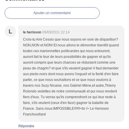
Ajouter un commentaire
L
le herisson
09/09/2011 22:14
Crois-tu Ami Cessio que nous soyons en voie de disparition?
NON,NON et NON! Et nous allons le démontrer bientôt quand
toutes ces marionnettes politicardes qui nous entourent,
auront fait le tour de leurs possibilités de gagner et qu'ils
auront compris que leurs chances se réduisent comme une
peau de chagrin? et que s'ils veulent gagner il faut demander
aux pieds-noirs dont nous avons l'orgueil et la fierté d'en faire
partie, ce que nous souhaitons et ce que nous voulons à
travers nos Suzy Nicaise, nos Gabriel Mène,et autre,Thierry
Rolondo vedettes de notre communauté et qui nous rendent
fiers d'eux. Tu verras qu'ils comprendront ce qui leur reste à
faire, s'ils veulent (ceux d'en face) gagner la bataille de
France. Sans nous:IMPOSSIBLE!!!!!!!<br /> Le Herisson
Franchouillard
Répondre