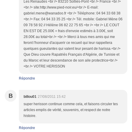
Les Renaudes <br /> 83210 Solliès-Pont <br /> France <br />
<br /> site:http://www.pied-noir.eu/<br /> E-mail:
gabriel.mene@wanadoo.fr <br /> Téléphone: 04 94 33 68 38
<br /> Fax: 04 94 33 35 25 <br /> Tél. mobile: Gabriel Mène 06
09 78 58 92 // Hélène 06 82 22 75 65 <br /> <br /> LE COUT
EN EST DE 25.00€ = frais d'envoie estimés à 3.00€, soit
28.00€ au total<br /> <br /> Merci à tous mes amis qui me
feront l'honneur d'acquerir ce recueil qui leur rappellera
quelques gueulantes qui valent leur pesant de harissa.<br />
Que Dieu couvre Rapatriés Français d'Algérie, de Tunisie et
du Maroc et leur descendance de son aile protectrice<br />
<br /> VOTRE HERISSON
Répondre
B
billou01
27/08/2011 15:42
super herisson continue comme cela, et faisons circuler tes
articles emplis de vérité, souvenirs, et respect de notre
histoire.
Répondre