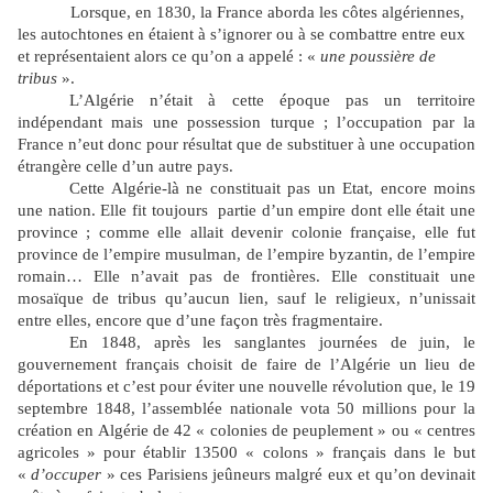
Lorsque, en 1830, la France aborda les côtes algériennes,
les autochtones en étaient à s’ignorer ou à se combattre entre eux
et représentaient alors ce qu’on a appelé : «
une poussière de
tribus
».
L’Algérie n’était à cette époque pas un territoire
indépendant mais une possession turque ; l’occupation par la
France n’eut donc pour résultat que de substituer à une occupation
étrangère celle d’un autre pays.
Cette Algérie-là ne constituait pas un Etat, encore moins
une nation. Elle fit toujours partie d’un empire dont elle était une
province ; comme elle allait devenir colonie française, elle fut
province de l’empire musulman, de l’empire byzantin, de l’empire
romain… Elle n’avait pas de frontières. Elle constituait une
mosaïque de tribus qu’aucun lien, sauf le religieux, n’unissait
entre elles, encore que d’une façon très fragmentaire.
En 1848, après les sanglantes journées de juin, le
gouvernement français choisit de faire de l’Algérie un lieu de
déportations et c’est pour éviter une nouvelle révolution que, le 19
septembre 1848, l’assemblée nationale vota 50 millions pour la
création en Algérie de 42 « colonies de peuplement » ou « centres
agricoles » pour établir 13500 « colons » français dans le but
«
d’occuper
» ces Parisiens jeûneurs malgré eux et qu’on devinait