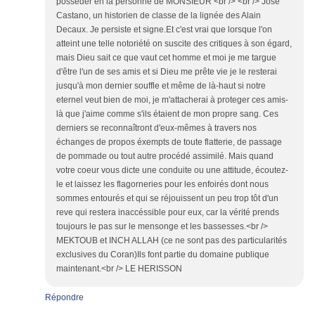
posseder en la personne de MONSIEUR <br /> <br /> José
Castano, un historien de classe de la lignée des Alain
Decaux. Je persiste et signe.Et c'est vrai que lorsque l'on
atteint une telle notoriété on suscite des critiques à son égard,
mais Dieu sait ce que vaut cet homme et moi je me targue
d'être l'un de ses amis et si Dieu me prête vie je le resterai
jusqu'à mon dernier souffle et même de là-haut si notre
eternel veut bien de moi, je m'attacherai à proteger ces amis-
là que j'aime comme s'ils étaient de mon propre sang. Ces
derniers se reconnaîtront d'eux-mêmes à travers nos
échanges de propos éxempts de toute flatterie, de passage
de pommade ou tout autre procédé assimilé. Mais quand
votre coeur vous dicte une conduite ou une attitude, écoutez-
le et laissez les flagorneries pour les enfoirés dont nous
sommes entourés et qui se réjouissent un peu trop tôt d'un
reve qui restera inaccéssible pour eux, car la vérité prends
toujours le pas sur le mensonge et les bassesses.<br />
MEKTOUB et INCH ALLAH (ce ne sont pas des particularités
exclusives du Coran)Ils font partie du domaine publique
maintenant.<br /> LE HERISSON
Répondre