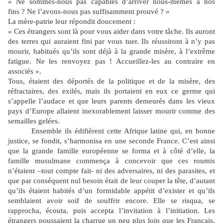
« Ne sommes-nous pas capables d’arriver nous-mêmes à nos
fins ? Ne l’avons-nous pas suffisamment prouvé ? »
La mère-patrie leur répondit doucement :
« Ces étrangers sont là pour vous aider dans votre tâche. Ils auront
des terres qui auraient fini par vous tuer. Ils réussiront à n’y pas
mourir, habitués qu’ils sont déjà à la grande misère, à l’extrême
fatigue. Ne les renvoyez pas ! Accueillez-les au contraire en
associés ».
Tous, étaient des déportés de la politique et de la misère, des
réfractaires, des exilés, mais ils portaient en eux ce germe qui
s’appelle
l’audace
et que leurs parents demeurés dans les vieux
pays d’Europe allaient inexorablement laisser mourir comme des
semailles gelées.
Ensemble ils édifièrent cette Afrique latine qui, en bonne
justice, se fondit, s’harmonisa en une seconde France. C’est ainsi
que la grande famille européenne se forma et à côté d’elle, la
famille musulmane commença à concevoir que ces roumis
n’étaient –tout compte fait- ni des adversaires, ni des parasites, et
que par conséquent nul besoin était de leur couper la tête, d’autant
qu’ils étaient habités d’un formidable appétit d’exister et qu’ils
semblaient avoir soif de souffrir encore. Elle se risqua, se
rapprocha, écouta, puis accepta l’invitation à l’initiation. Les
étrangers poussaient la charrue un peu plus loin que les Français.