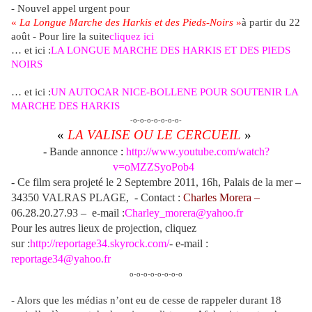
-
Nouvel appel urgent pour
«
La Longue Marche des Harkis et des Pieds-Noirs
»
à partir du 22
août - Pour lire la suite
cliquez ici
… et ici :
LA LONGUE MARCHE DES HARKIS ET DES PIEDS
NOIRS
… et ici :
UN AUTOCAR NICE-BOLLENE POUR SOUTENIR LA
MARCHE DES HARKIS
-o-o-o-o-o-o-o-
«
LA VALISE OU LE CERCUEIL
»
-
Bande annonce
:
http://www.youtube.com/watch?
v=oMZZSyoPob4
- Ce film sera projeté le 2 Septembre 2011, 16h, Palais de la mer –
34350 VALRAS PLAGE, - Contact :
Charles Morera –
06.28.20.27.93 – e-mail :
Charley_morera@yahoo.fr
Pour les autres lieux de projection, cliquez
sur :
http://reportage34.skyrock.com/
- e-mail :
reportage34@yahoo.fr
o-o-o-o-o-o-o-o
- Alors que les médias n’ont eu de cesse de rappeler durant 18