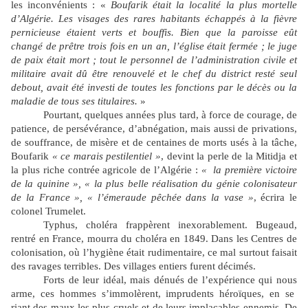
les inconvénients : «
Boufarik était la localité la plus mortelle
d’Algérie. Les visages des rares habitants échappés à la fièvre
pernicieuse étaient verts et bouffis. Bien que la paroisse eût
changé de prêtre trois fois en un an, l’église était fermée ; le juge
de paix était mort ; tout le personnel de l’administration civile et
militaire avait dû être renouvelé et le chef du district resté seul
debout, avait été investi de toutes les fonctions par le décès ou la
maladie de tous ses titulaires.
»
Pourtant, quelques années plus tard, à force de courage, de
patience, de persévérance, d’abnégation, mais aussi de privations,
de souffrance, de misère et de centaines de morts usés à la tâche,
Boufarik
« ce marais pestilentiel »
, devint la perle de la Mitidja et
la plus riche contrée agricole de l’Algérie :
« la première victoire
de la quinine », « la plus belle réalisation du génie colonisateur
de la France », « l’émeraude pêchée dans la vase »
, écrira le
colonel Trumelet.
Typhus, choléra frappèrent inexorablement. Bugeaud,
rentré en France, mourra du choléra en 1849. Dans les Centres de
colonisation, où l’hygiène était rudimentaire, ce mal surtout faisait
des ravages terribles. Des villages entiers furent décimés.
Forts de leur idéal, mais dénués de l’expérience qui nous
arme, ces hommes s’immolèrent, imprudents héroïques, en se
riant des maux les plus cruels et de leurs implacables ennemis. De