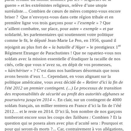
guerre » et les extrémistes religieux, relève d’une utopie
surréaliste… Combien de cœurs de mères comptez-vous encore
briser ? Que n’envoyez-vous dans cette région tribale et en
première ligne vos trois garçons pour «
l’exemple
» ? Que
n’aillent combattre, sur place, pour autre «
exemple
» et par
solidarité, les parlementaires qui soutiennent votre politique
comme le fit, le député Jean-Marie Le Pen, en 1956, quand il
er
rejoignit au plus fort de «
la bataille d’Alger
» le prestigieux 1
Régiment Etranger de Parachutistes ! Que ne rapatriez-vous nos
soldats avec la mission essentielle d’éradiquer la racaille de nos
cités, celle que vous n’avez su, en dépit de vos promesses,
«
kärchériser
» ? C’est dans nos banlieues désormais que nous
avons besoin d’eux !...
Cependant, en vous alignant sur la
politique américaine
,
vous avez décidé de
« Retirer d'ici la fin de
l'été 2012 un premier contingent. (...) Le processus de transition
des responsabilités de sécurité au profit des autorités afghanes se
poursuivra jusqu'en 2014 ».
En clair, sur un contingent de 4000
soldats français, un millier rentrera en France d’ici la fin de l’été
2012… et le reste en 2014. D’ici là, bon nombre de nos garçons
tomberont encore sous les coups des
Talibans :
Combien ? Et la
question qui se posera alors avec plus d’acuité sera : Pourquoi et
pour qui seront-ils morts ?... Car, contrairement à vos allégations,