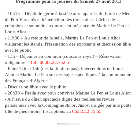
Programme
pour la journée du
Samedi 27 août 2011
-
10h15
– Dépôt de gerbe à la stèle aux rapatriés du Front de Mer
de Port Barcarès et bénédiction des trois cultes. Lâcher de
colombes et sonnerie aux morts en présence de Marine Le Pen et
Louis Aliot.
-
11h30
– Au retour de la stèle, Marine Le Pen et Louis Aliot
visiteront les stands. Présentation des exposants et discussion libre
avec le public.
- 13h
– Déjeuner en commun (
couscous royal
) – Réservation
obligatoire –
Tel : 06.82.22.75.65
- Entre
14h
et
15h
(dès la fin du repas), interventions de Louis
Aliot et Marine Le Pen sur des
sujets spécifiques à la communauté
des Français d’Algérie.
- Discussion libre avec le public
-
20h30
– Paella avec pour convives Marine Le Pen et Louis Aliot.
-
A l’issue du dîner
, spectacle digne des meilleures revues
parisiennes avec la Compagnie
Amor
,
Amor
, dirigée par une petite
fille de pieds-noirs.
Inscriptions au
06.82.22.75.65
-o-o-o-o-o-o-o-