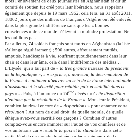
mois l’enlèvement de deux journalistes en Afghanistan et qu’un
comité de soutien fut créé pour leur libération, nous rappelons
également que depuis le 19 mars 1962, cela fera, au 31 août 2011,
18062 jours que des milliers de Français d’Algérie ont été enlevés
dans la plus grande indifférence sans que les « bonnes
consciences » de ce monde n’élèvent la moindre protestation. Ne
les oublions pas
–
Par ailleurs,
74 soldats français sont morts en Afghanistan (la liste
s’allonge régulièrement) ; 500 autres, affreusement mutilés,
amputés, handicapés à vie, souffrent quotidiennement dans leur
chair et dans leur âme, cela dans l’indifférence des médias…
L’Elysée, qui a fait part de «
la très grande tristesse du président
de la République
», a «
exprimé, à nouveau, la détermination de
la France à continuer d’œuvrer au sein de la Force internationale
d’assistance à la sécurité pour rétablir paix et stabilité dans ce
ème
pays »
… Puis, à l’annonce du 74
décès : «
Cette disparition
n’entame pas la résolution de la France
». Monsieur le Président,
combien faudra-il encore de
« disparitions
» pour entamer votre
résolution
? Au nom de quel droit, de quelle morale, de quelle
éthique avez-vous sacrifié ces garçons ? Combien d’autres
comptez-vous encore immoler sur l’autel de vos chimères et de
vos ambitions car «
rétablir la paix et la stabilité
» dans cette
partie féodale du monde dominée par les « seigneurs de la