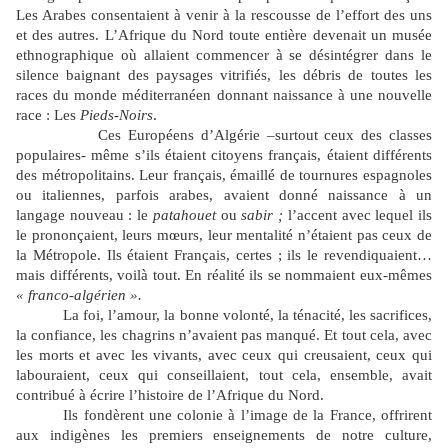
Les Arabes consentaient à venir à la rescousse de l’effort des uns
et des autres. L’Afrique du Nord toute entière devenait un musée
ethnographique où allaient commencer à se désintégrer dans le
silence baignant des paysages vitrifiés, les débris de toutes les
races du monde méditerranéen donnant naissance à une nouvelle
race : Les
Pieds-Noirs
.
Ces Européens d’Algérie –surtout ceux des classes
populaires- même s’ils étaient citoyens français, étaient différents
des métropolitains. Leur français, émaillé de tournures espagnoles
ou italiennes, parfois arabes, avaient donné naissance à un
langage nouveau : le
patahouet
ou
sabir ;
l’accent avec lequel ils
le prononçaient, leurs mœurs, leur mentalité n’étaient pas ceux de
la Métropole. Ils étaient Français, certes ; ils le revendiquaient…
mais différents, voilà tout. En réalité ils se nommaient eux-mêmes
« franco-algérien ».
La foi, l’amour, la bonne volonté, la ténacité, les sacrifices,
la confiance, les chagrins n’avaient pas manqué. Et tout cela, avec
les morts et avec les vivants, avec ceux qui creusaient, ceux qui
labouraient, ceux qui conseillaient, tout cela, ensemble, avait
contribué à écrire l’histoire de l’Afrique du Nord.
Ils fondèrent une colonie à l’image de la France, offrirent
aux indigènes les premiers enseignements de notre culture,