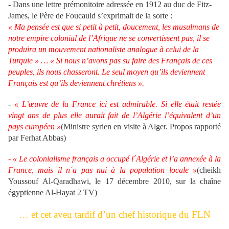
- Dans une lettre prémonitoire adressée en 1912 au duc de Fitz-
James, le Père de Foucauld s’exprimait de la sorte :
« Ma pensée est que si petit à petit, doucement, les musulmans de
notre empire colonial de l’Afrique ne se convertissent pas, il se
produira un mouvement nationaliste analogue à celui de la
Turquie » … « Si nous n’avons pas su faire des Français de ces
peuples, ils nous chasseront. Le seul moyen qu’ils deviennent
Français est qu’ils deviennent chrétiens »
.
-
« L’œuvre de la France ici est admirable. Si elle était restée
vingt ans de plus elle aurait fait de l’Algérie l’équivalent d’un
pays européen »
(
Ministre syrien en visite à Alger. Propos rapporté
par Ferhat Abbas)
-
« Le colonialisme français a occupé l´Algérie et l’a annexée à la
France, mais il n´a pas nui à la population locale »
(cheikh
Youssouf Al-Qaradhawi, le 17 décembre 2010, sur la chaîne
égyptienne Al-Hayat 2 TV)
… et cet aveu tardif d’un chef historique du FLN