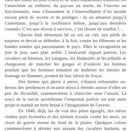
l’anarchiste au militaire, du paysan au marin, de l’ouvrier au
fonctionnaire, tous s’étonnaient et s’émerveillaient d’un monde
encore plein de secrets et de prodiges : ils en aimaient jusqu’à
l’amertume, jusqu’à la souffrance infinie, jusqu’aux dernières
cruautés. C’est que réussir à survivre, c’est choisir de souffrir !…
Chacun était désormais lié au sol, au ciel, aux périls de
toujours et devait se défendre, à la fois, contre les éléments et les
bandes armées qui parcouraient le pays. Elles le ravageaient au
jour le jour, sans plan arrêté. L’insécurité régnait partout. Les
cavaliers en burnous, les yatagans, les Hadjouths et les pillards se
chargeaient de trancher les gorges et d’enlever les femmes
pendant que les hommes tentaient de maîtriser les meules de
fourrage en flammes, produit de leur labeur de forçat.
Des fermes qui, pierre à pierre, s’étaient exhaussées au-
dessus des pestilences et avaient réussi à étendre autour d’elles un
peu de fécondité, commencèrent à chanceler sous l’assaut. Le
souci de la survie quotidienne l’emportait parfois sur tout autre
projet et mettait un frein brutal à l’imagination de l’avenir.
En 1840, déjà, las de voir des pères égorgés, des mères
violées puis éventrées et des enfants écrasés contre les murs, un
chant de guerre monta du fond de la plaine. Quelques colons
commencèrent à résister aux assauts des cavaliers hurlants, se