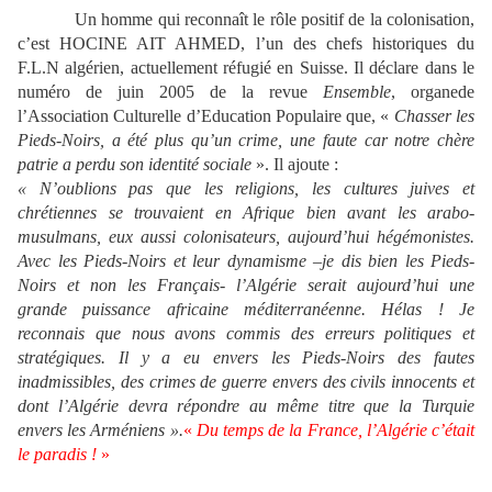
Un homme qui reconnaît le rôle positif de la colonisation,
c’est
HOCINE AIT AHMED
, l’un des chefs historiques du
F.L.N algérien, actuellement réfugié en Suisse. Il déclare dans le
numéro de juin 2005 de la revue
Ensemble
, organe
de
l’Association Culturelle d’Education Populaire que,
«
Chasser les
Pieds-Noirs, a été plus qu’un crime, une faute car notre chère
patrie a perdu son identité sociale
».
Il ajoute :
« N’oublions pas que les religions, les cultures juives et
chrétiennes se trouvaient en Afrique bien avant les arabo-
musulmans, eux aussi colonisateurs, aujourd’hui hégémonistes.
Avec les Pieds-Noirs et leur dynamisme –je dis bien les Pieds-
Noirs et non les Français- l’Algérie serait aujourd’hui une
grande puissance africaine méditerranéenne. Hélas ! Je
reconnais que nous avons commis des erreurs politiques et
stratégiques. Il y a eu envers les Pieds-Noirs des fautes
inadmissibles, des crimes de guerre envers des civils innocents et
dont l’Algérie devra répondre au même titre que la Turquie
envers les Arméniens ».
«
Du temps de la France, l’Algérie c’était
le paradis !
»