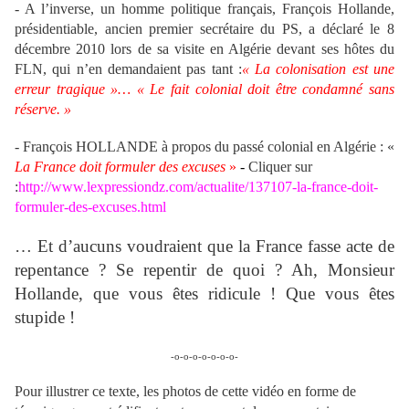
- A l’inverse, un homme politique français, François Hollande,
présidentiable, ancien premier secrétaire du PS, a déclaré le 8
décembre 2010 lors de sa visite en Algérie devant ses hôtes du
FLN, qui n’en demandaient pas tant :
« La colonisation est une
erreur tragique »… « Le fait colonial doit être condamné sans
réserve. »
- François HOLLANDE à propos du passé colonial en Algérie : «
La France doit formuler des excuses
»
-
Cliquer sur
:
http://www.lexpressiondz.com/actualite/137107-la-france-doit-
formuler-des-excuses.html
… Et d’aucuns voudraient que la France fasse acte de
repentance ? Se repentir de quoi ? Ah, Monsieur
Hollande, que vous êtes ridicule ! Que vous êtes
stupide !
-o-o-o-o-o-o-o-
Pour illustrer ce texte, les photos de cette vidéo en forme de