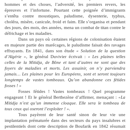
hommes et des choses, l’adversité, les premiers revers, les
épreuves et l’infortune. Pourtant cette poignée d’immigrants
s’entêta contre moustiques, paludisme, dysenterie, typhus,
choléra, misère, canicule, froid et faim. Elle s’organisa et pendant
des jours, des mois, des années, mena un combat de titan contre le
défrichage et les maladies.
Dans un pays où certaines régions de colonisation étaient
en majeure partie des marécages, le paludisme faisait des ravages
effrayants. En 1841, dans son étude
« Solution de la question
d’Algérie »
, le général Duvivier écrivait :
« Les plaines telles
celles de la Mitidja, de Bône et tant d’autres ne sont que des
foyers de maladies et morts. Les assainir, on n’y parviendra
jamais… Les plaines pour les Européens, sont et seront toujours
longtemps de vastes tombeaux. Qu’on abandonne ces fétides
fosses ! »
Fosses fétides ! Vastes tombeaux ! Quel programme
engageant ! Et le général Berthezène d’affirmer, menaçant :
«La
Mitidja n’est qu’un immense cloaque. Elle sera le tombeau de
tous ceux qui oseront l’exploiter ! ».
Tous payèrent de leur santé sinon de leur vie une
implantation prématurée dans des secteurs du pays insalubres et
pestilentiels dont cette description de Boufarik en 1842 résumait