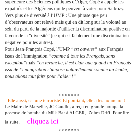
supérieure des Sciences politiques d’Alger,
Copé a appelé les
expatriés et les Algériens qui le peuvent à voter pour Sarkozy.
Vers plus de diversité à l’UMP :
Une phrase que peu
d’observateurs ont relevé mais qui en dit long sur la volonté au
sein du parti de la majorité d’utiliser la discrimination positive en
faveur de la “diversité” (ce qui est fatalement une discrimination
négative pour les autres).
Pour Jean-François Copé,
l’UMP
“est ouverte”
aux Français
issus de l’immigration
“comme à tous les Français, sans
exception”
mais
“en revanche, il est clair que quand un Français
issu de l’immigration s’impose naturellement comme un leader,
nous allons tout faire pour l’aider !”
-o-o-o-o-o-o-o-
- Elle aussi, est une terroriste! Et pourtant, elle a les honneurs !
Le Maire de Marseille, JC Gaudin, a reçu en grande pompe la
poseuse de bombe du Milk Bar à ALGER, Zohra Driff. Pour lire
cliquez ici
la suite,
-o-o-o-o-o-o-o-