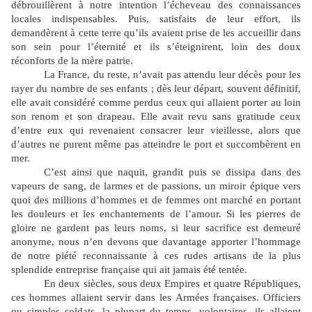
débrouillèrent à notre intention l’écheveau des connaissances
locales indispensables. Puis, satisfaits de leur effort, ils
demandèrent à cette terre qu’ils avaient prise de les accueillir dans
son sein pour l’éternité et ils s’éteignirent, loin des doux
réconforts de la mère patrie.
La France, du reste, n’avait pas attendu leur décès pour les
rayer du nombre de ses enfants ; dès leur départ, souvent définitif,
elle avait considéré comme perdus ceux qui allaient porter au loin
son renom et son drapeau. Elle avait revu sans gratitude ceux
d’entre eux qui revenaient consacrer leur vieillesse, alors que
d’autres ne purent même pas atteindre le port et succombèrent en
mer.
C’est ainsi que naquit, grandit puis se dissipa dans des
vapeurs de sang, de larmes et de passions, un miroir épique vers
quoi des millions d’hommes et de femmes ont marché en portant
les douleurs et les enchantements de l’amour. Si les pierres de
gloire ne gardent pas leurs noms, si leur sacrifice est demeuré
anonyme, nous n’en devons que davantage apporter l’hommage
de notre piété reconnaissante à ces rudes artisans de la plus
splendide entreprise française qui ait jamais été tentée.
En deux siècles, sous deux Empires et quatre Républiques,
ces hommes allaient servir dans les Armées françaises. Officiers
ou simples soldats, la plupart du temps, volontaires, ils allaient