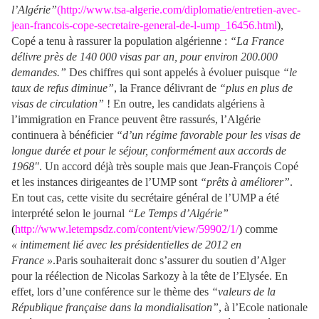
l’Algérie”
(
http://www.tsa-algerie.com/diplomatie/entretien-avec-
jean-francois-cope-secretaire-general-de-l-ump_16456.html
),
Copé a tenu à rassurer la population algérienne :
“La France
délivre près de 140 000 visas par an, pour environ 200.000
demandes.”
Des chiffres qui sont appelés à évoluer puisque
“le
taux de refus diminue
”
, la France délivrant de
“plus en plus de
visas de circulation”
! En outre, les candidats algériens à
l’immigration en France peuvent être rassurés, l’Algérie
continuera à bénéficier
“d’un régime favorable pour les visas de
longue durée et pour le séjour, conformément aux accords de
1968″
. Un accord déjà très souple mais que Jean-François Copé
et les instances dirigeantes de l’UMP sont
“prêts à améliorer”
.
En tout cas, cette visite du secrétaire général de l’UMP a été
interprété selon le journal
“Le Temps d’Algérie”
(
http://www.letempsdz.com/content/view/59902/1/
)
comme
« intimement lié avec les présidentielles de 2012 en
France »
.Paris souhaiterait donc s’assurer du soutien d’Alger
pour la réélection de Nicolas Sarkozy à la tête de l’Elysée. En
effet, lors d’une conférence sur le thème des
“valeurs de la
République française dans la mondialisation”
, à l’Ecole nationale