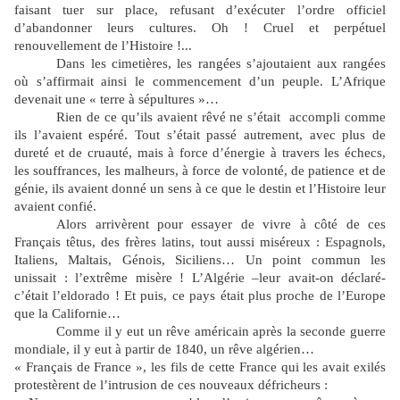
faisant tuer sur place, refusant d’exécuter l’ordre officiel
d’abandonner leurs cultures. Oh ! Cruel et perpétuel
renouvellement de l’Histoire !...
Dans les cimetières, les rangées s’ajoutaient aux rangées
où s’affirmait ainsi le commencement d’un peuple. L’Afrique
devenait une « terre à sépultures »…
Rien de ce qu’ils avaient rêvé ne s’était accompli comme
ils l’avaient espéré. Tout s’était passé autrement, avec plus de
dureté et de cruauté, mais à force d’énergie à travers les échecs,
les souffrances, les malheurs, à force de volonté, de patience et de
génie, ils avaient donné un sens à ce que le destin et l’Histoire leur
avaient confié.
Alors arrivèrent pour essayer de vivre à côté de ces
Français têtus, des frères latins, tout aussi miséreux : Espagnols,
Italiens, Maltais, Génois, Siciliens… Un point commun les
unissait : l’extrême misère ! L’Algérie –leur avait-on déclaré-
c’était l’eldorado ! Et puis, ce pays était plus proche de l’Europe
que la Californie…
Comme il y eut un rêve américain après la seconde guerre
mondiale, il y eut à partir de 1840, un rêve algérien…
« Français de France », les fils de cette France qui les avait exilés
protestèrent de l’intrusion de ces nouveaux défricheurs :