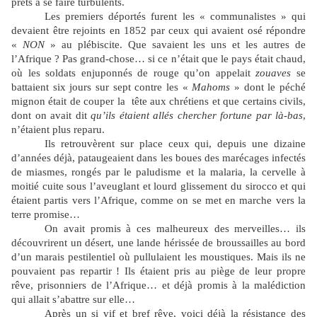
prêts à se faire turbulents.
Les premiers déportés furent les « communalistes » qui
devaient être rejoints en 1852 par ceux qui avaient osé répondre
«
NON
» au plébiscite. Que savaient les uns et les autres de
l’Afrique ? Pas grand-chose… si ce n’était que le pays était chaud,
où les soldats enjuponnés de rouge qu’on appelait
zouaves
se
battaient six jours sur sept contre les «
Mahoms
» dont le péché
mignon était de couper la tête aux chrétiens et que certains civils,
dont on avait dit
qu’ils étaient allés chercher fortune par là-bas
,
n’étaient plus reparu.
Ils retrouvèrent sur place ceux qui, depuis une dizaine
d’années déjà, pataugeaient dans les boues des marécages infectés
de miasmes, rongés par le paludisme et la malaria, la cervelle à
moitié cuite sous l’aveuglant et lourd glissement du sirocco et qui
étaient partis vers l’Afrique, comme on se met en marche vers la
terre promise…
On avait promis à ces malheureux des merveilles… ils
découvrirent un désert, une lande hérissée de broussailles au bord
d’un marais pestilentiel où pullulaient les moustiques. Mais ils ne
pouvaient pas repartir ! Ils étaient pris au piège de leur propre
rêve, prisonniers de l’Afrique… et déjà promis à la malédiction
qui allait s’abattre sur elle…
Après un si vif et bref rêve, voici déjà la résistance des