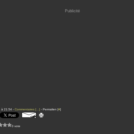
Publicité
 à 21:54 -
Commentaires [
…
]
- Permalien [
#
]
0 vote