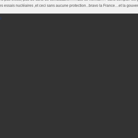
es essais nucléaires ,et ceci sans aucune protection...bravo la France....et la gouve
e