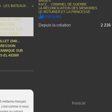
BRISÉS
KATZ… CRIMINEL DE GUERRE
VILLE D'ALGER, VILLE D'ORAN - LES BATEAUX DE L'AF
LA RÉCONCILIATION DES MÉMOIRES
LE ROTURIER ET LA PRINCESSE
VISITEURS
Depuis la création
2 236
UILLET 1940…
GRESSION
TANNIQUE SUR
S-EL-KEBIR
 militaires français
Publicité
i ,c'est comme si nous
s gardes au sahara