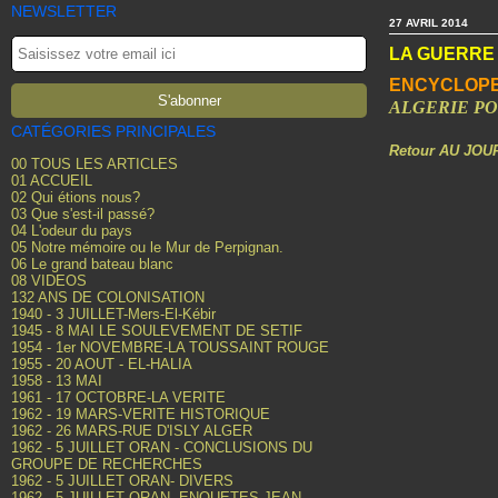
NEWSLETTER
27 AVRIL 2014
LA GUERRE 
ENCYCLOPE
ALGERIE PO
CATÉGORIES PRINCIPALES
Retour AU JOU
00 TOUS LES ARTICLES
01 ACCUEIL
02 Qui étions nous?
03 Que s'est-il passé?
04 L'odeur du pays
05 Notre mémoire ou le Mur de Perpignan.
06 Le grand bateau blanc
08 VIDEOS
132 ANS DE COLONISATION
1940 - 3 JUILLET-Mers-El-Kébir
1945 - 8 MAI LE SOULEVEMENT DE SETIF
1954 - 1er NOVEMBRE-LA TOUSSAINT ROUGE
1955 - 20 AOUT - EL-HALIA
1958 - 13 MAI
1961 - 17 OCTOBRE-LA VERITE
1962 - 19 MARS-VERITE HISTORIQUE
1962 - 26 MARS-RUE D'ISLY ALGER
1962 - 5 JUILLET ORAN - CONCLUSIONS DU
GROUPE DE RECHERCHES
1962 - 5 JUILLET ORAN- DIVERS
1962 - 5 JUILLET ORAN- ENQUETES JEAN-