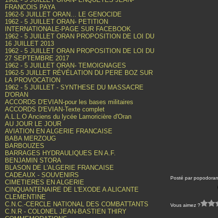
FRANCOIS PAYA
1962-5 JUILLET ORAN... LE GENOCIDE
1962 - 5 JUILLET ORAN- PETITION
INTERNATIONALE-PAGE SUR FACEBOOK
1962 - 5 JUILLET ORAN PROPOSITION DE LOI DU
16 JUILLET 2013
1962 - 5 JUILLET ORAN PROPOSITION DE LOI DU
27 SEPTEMBRE 2017
1962 - 5 JUILLET ORAN- TEMOIGNAGES
1962-5 JUILLET RÉVÉLATION DU PERE BOZ SUR
LA PROVOCATION
1962 - 5 JUILLET - SYNTHESE DU MASSACRE
D'ORAN
ACCORDS D'EVIAN-pour les bases militaires
ACCORDS D'EVIAN-Texte complet
A.L.L.O Anciens du lycée Lamoricière d'Oran
AU JOUR LE JOUR
AVIATION EN ALGERIE FRANCAISE
BABA MERZOUG
BARBOUZES
BARRAGES HYDRAULIQUES EN A.F.
BENJAMIN STORA
BLASON DE L'ALGERIE FRANCAISE
CADEAUX - SOUVENIRS
Posté par popodoran
CIMETIERES EN ALGERIE
CINQUANTENAIRE DE L'EXODE A ALICANTE
CLEMENTINE
C.N.C.-CERCLE NATIONAL DES COMBATTANTS
Vous aimez ?
C.N.R - COLONEL JEAN-BASTIEN THIRY