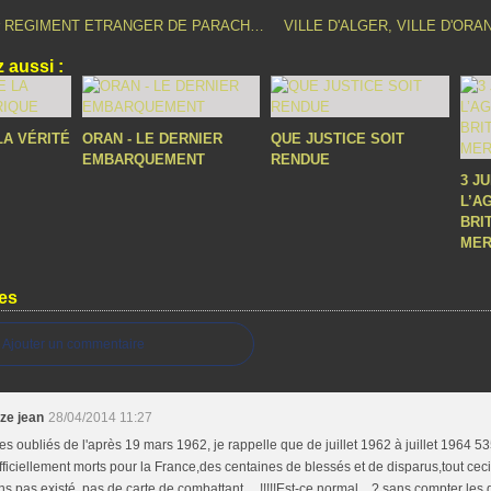
LA FIN DU 1er REGIMENT ETRANGER DE PARACHUTISTES
 aussi :
LA VÉRITÉ
ORAN - LE DERNIER
QUE JUSTICE SOIT
EMBARQUEMENT
RENDUE
3 J
L’A
BRI
MER
es
Ajouter un commentaire
uze jean
28/04/2014 11:27
es oubliés de l'après 19 mars 1962, je rappelle que de juillet 1962 à juillet 1964 535
fficiellement morts pour la France,des centaines de blessés et de disparus,tout cec
ns pas existé, pas de carte de combattant.....!!!!!Est-ce normal....? sans compter le