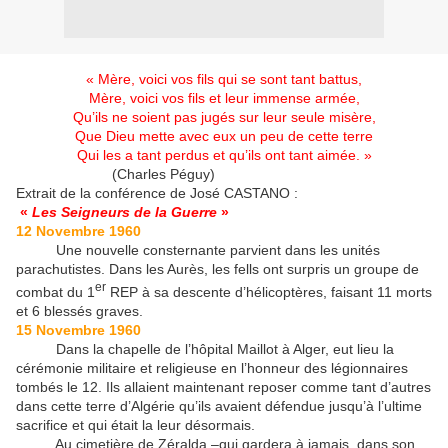
« Mère, voici vos fils qui se sont tant battus,
Mère, voici vos fils et leur immense armée,
Qu’ils ne soient pas jugés sur leur seule misère,
Que Dieu mette avec eux un peu de cette terre
Qui les a tant perdus et qu’ils ont tant aimée. »
(Charles Péguy)
Extrait de la conférence de José CASTANO :
«
Les Seigneurs de la Guerre
»
12 Novembre 1960
Une nouvelle consternante parvient dans les unités
parachutistes. Dans les Aurès, les fells ont surpris un groupe de
er
combat du 1
REP à sa descente d’hélicoptères, faisant 11 morts
et 6 blessés graves.
15 Novembre 1960
Dans la chapelle de l’hôpital Maillot à Alger, eut lieu la
cérémonie militaire et religieuse en l’honneur des légionnaires
tombés le 12. Ils allaient maintenant reposer comme tant d’autres
dans cette terre d’Algérie qu’ils avaient défendue jusqu’à l’ultime
sacrifice et qui était la leur désormais.
Au cimetière de Zéralda –qui gardera à jamais, dans son