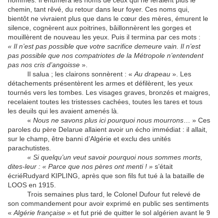
chemin, tant rêvé, du retour dans leur foyer. Ces noms qui,
bientôt ne vivraient plus que dans le cœur des mères, émurent le
silence, cognèrent aux poitrines, bâillonnèrent les gorges et
mouillèrent de nouveau les yeux. Puis il termina par ces mots :
« Il n’est pas possible que votre sacrifice demeure vain. Il n’est
pas possible que nos compatriotes de la Métropole n’entendent
pas nos cris d’angoisse
».
Il salua ; les clairons sonnèrent : «
Au drapeau
». Les
détachements présentèrent les armes et défilèrent, les yeux
tournés vers les tombes. Les visages graves, bronzés et maigres,
recelaient toutes les tristesses cachées, toutes les tares et tous
les deuils qui les avaient amenés là.
«
Nous ne savons plus ici pourquoi nous mourrons
… » Ces
paroles du père Delarue allaient avoir un écho immédiat : il allait,
sur le champ, être banni d’Algérie et exclu des unités
parachutistes.
« Si quelqu’un veut savoir pourquoi nous sommes morts,
dites-leur : « Parce que nos pères ont menti ! »
s’était
écriéRudyard KIPLING, après que son fils fut tué à la bataille de
LOOS en 1915.
Trois semaines plus tard, le Colonel Dufour fut relevé de
son commandement pour avoir exprimé en public ses sentiments
«
Algérie française
» et fut prié de quitter le sol algérien avant le 9