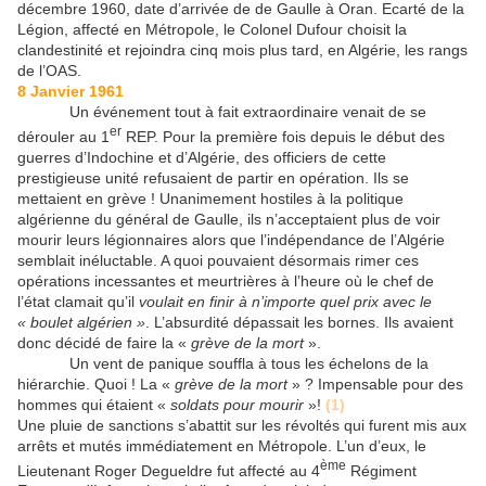
décembre 1960, date d’arrivée de de Gaulle à Oran. Ecarté de la
Légion, affecté en Métropole, le Colonel Dufour choisit la
clandestinité et rejoindra cinq mois plus tard, en Algérie, les rangs
de l’OAS.
8 Janvier 1961
Un événement tout à fait extraordinaire venait de se
er
dérouler au 1
REP. Pour la première fois depuis le début des
guerres d’Indochine et d’Algérie, des officiers de cette
prestigieuse unité refusaient de partir en opération. Ils se
mettaient en grève ! Unanimement hostiles à la politique
algérienne du général de Gaulle, ils n’acceptaient plus de voir
mourir leurs légionnaires alors que l’indépendance de l’Algérie
semblait inéluctable. A quoi pouvaient désormais rimer ces
opérations incessantes et meurtrières à l’heure où le chef de
l’état clamait qu’il
voulait en finir à n’importe quel prix avec le
« boulet algérien »
. L’absurdité dépassait les bornes. Ils avaient
donc décidé de faire la «
grève de la mort
».
Un vent de panique souffla à tous les échelons de la
hiérarchie. Quoi ! La «
grève de la mort
» ? Impensable pour des
hommes qui étaient «
soldats pour mourir
»!
(1)
Une pluie de sanctions s’abattit sur les révoltés qui furent mis aux
arrêts et mutés immédiatement en Métropole. L’un d’eux, le
ème
Lieutenant Roger Degueldre fut affecté au 4
Régiment