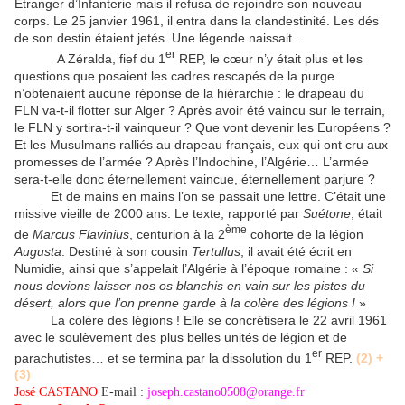
Etranger d’Infanterie mais il refusa de rejoindre son nouveau
corps. Le 25 janvier 1961, il entra dans la clandestinité. Les dés
de son destin étaient jetés. Une légende naissait…
er
A Zéralda, fief du 1
REP, le cœur n’y était plus et les
questions que posaient les cadres rescapés de la purge
n’obtenaient aucune réponse de la hiérarchie : le drapeau du
FLN va-t-il flotter sur Alger ? Après avoir été vaincu sur le terrain,
le FLN y sortira-t-il vainqueur ? Que vont devenir les Européens ?
Et les Musulmans ralliés au drapeau français, eux qui ont cru aux
promesses de l’armée ? Après l’Indochine, l’Algérie… L’armée
sera-t-elle donc éternellement vaincue, éternellement parjure ?
Et de mains en mains l’on se passait une lettre. C’était une
missive vieille de 2000 ans. Le texte, rapporté par
Suétone
, était
ème
de
Marcus Flavinius
, centurion à la 2
cohorte de la légion
Augusta
. Destiné à son cousin
Tertullus
, il avait été écrit en
Numidie, ainsi que s’appelait l’Algérie à l’époque romaine :
« Si
nous devions laisser nos os blanchis en vain sur les pistes du
désert, alors que l’on prenne garde à la colère des légions !
»
La colère des légions ! Elle se concrétisera le 22 avril 1961
avec le soulèvement des plus belles unités de légion et de
er
parachutistes… et se termina par la dissolution du 1
REP.
(2) +
(3)
José CASTANO
E-mail :
joseph.castano0508@orange.fr