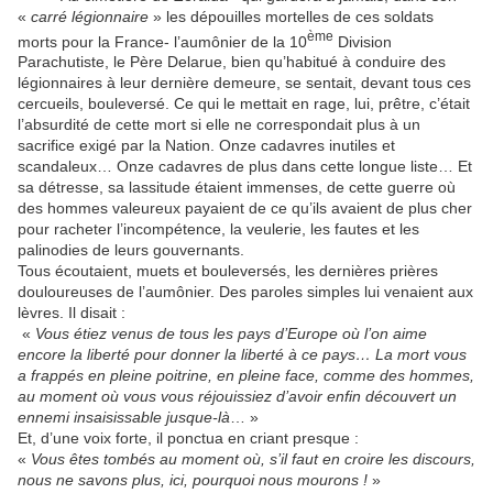
«
carré légionnaire
» les dépouilles mortelles de ces soldats
ème
morts pour la France- l’aumônier de la 10
Division
Parachutiste, le Père Delarue, bien qu’habitué à conduire des
légionnaires à leur dernière demeure, se sentait, devant tous ces
cercueils, bouleversé. Ce qui le mettait en rage, lui, prêtre, c’était
l’absurdité de cette mort si elle ne correspondait plus à un
sacrifice exigé par la Nation. Onze cadavres inutiles et
scandaleux… Onze cadavres de plus dans cette longue liste… Et
sa détresse, sa lassitude étaient immenses, de cette guerre où
des hommes valeureux payaient de ce qu’ils avaient de plus cher
pour racheter l’incompétence, la veulerie, les fautes et les
palinodies de leurs gouvernants.
Tous écoutaient, muets et bouleversés, les dernières prières
douloureuses de l’aumônier. Des paroles simples lui venaient aux
lèvres. Il disait :
«
Vous étiez venus de tous les pays d’Europe où l’on aime
encore la liberté pour donner la liberté à ce pays… La mort vous
a frappés en pleine poitrine, en pleine face, comme des hommes,
au moment où vous vous réjouissiez d’avoir enfin découvert un
ennemi insaisissable jusque-là
… »
Et, d’une voix forte, il ponctua en criant presque :
«
Vous êtes tombés au moment où, s’il faut en croire les discours,
nous ne savons plus, ici, pourquoi nous mourons !
»