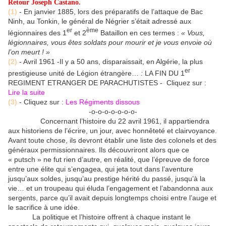
Retour Joseph Castano
.
(1)
- En janvier 1885, lors des préparatifs de l’attaque de Bac
Ninh, au Tonkin, le général de Négrier s’était adressé aux
er
ème
légionnaires des 1
et 2
Bataillon en ces termes :
« Vous,
légionnaires, vous êtes soldats pour mourir et je vous envoie où
l’on meurt ! »
(2)
- Avril 1961 -Il y a 50 ans, disparaissait, en Algérie, la plus
er
prestigieuse unité de Légion étrangère…
:
LA FIN DU 1
REGIMENT ETRANGER DE PARACHUTISTES - Cliquez sur :
Lire la suite
(3)
- Cliquez sur :
Les Régiments dissous
-o-o-o-o-o-o-o-
Concernant l’histoire du 22 avril 1961, il appartiendra
aux historiens de l’écrire, un jour, avec honnêteté et clairvoyance.
Avant toute chose, ils devront établir une liste des colonels et des
généraux permissionnaires. Ils découvriront alors que ce
« putsch » ne fut rien d’autre, en réalité, que l’épreuve de force
entre une élite qui s’engagea, qui jeta tout dans l’aventure
jusqu’aux soldes, jusqu’au prestige hérité du passé, jusqu’à la
vie… et un troupeau qui éluda l’engagement et l’abandonna aux
sergents, parce qu’il avait depuis longtemps choisi entre l’auge et
le sacrifice à une idée.
La politique et l’histoire offrent à chaque instant le