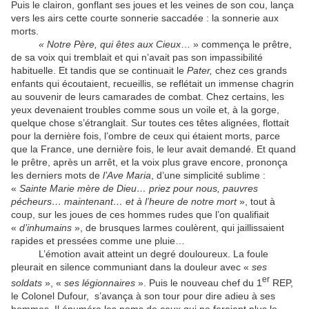
Puis le clairon, gonflant ses joues et les veines de son cou, lança
vers les airs cette courte sonnerie saccadée : la sonnerie aux
morts.
« Notre Père, qui êtes aux Cieux
… » commença le prêtre,
de sa voix qui tremblait et qui n’avait pas son impassibilité
habituelle. Et tandis que se continuait le
Pater,
chez ces grands
enfants qui écoutaient, recueillis, se reflétait un immense chagrin
au souvenir de leurs camarades de combat. Chez certains, les
yeux devenaient troubles comme sous un voile et, à la gorge,
quelque chose s’étranglait. Sur toutes ces têtes alignées, flottait
pour la dernière fois, l’ombre de ceux qui étaient morts, parce
que la France, une dernière fois, le leur avait demandé. Et quand
le prêtre, après un arrêt, et la voix plus grave encore, prononça
les derniers mots de
l’Ave Maria
, d’une simplicité sublime :
«
Sainte Marie mère de Dieu… priez pour nous, pauvres
pécheurs… maintenant… et à l’heure de notre mort
», tout à
coup, sur les joues de ces hommes rudes que l’on qualifiait
«
d’inhumains
», de brusques larmes coulèrent, qui jaillissaient
rapides et pressées comme une pluie…
L’émotion avait atteint un degré douloureux. La foule
pleurait en silence communiant dans la douleur avec «
ses
er
soldats
», «
ses
légionnaires
». Puis le nouveau chef du 1
REP,
le Colonel Dufour, s’avança à son tour pour dire adieu à ses
hommes. Il énuméra les noms de ceux qui ne feraient plus le