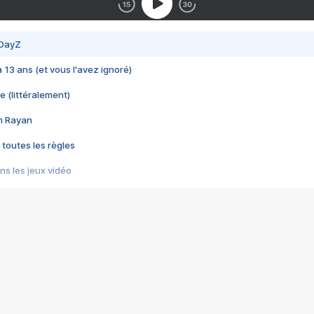
 DayZ
 a 13 ans (et vous l'avez ignoré)
e (littéralement)
im Rayan
 toutes les règles
s les jeux vidéo
us choquant de Rockstar ? - Le scandale BULLY
e plus moche de Steam
du RÊVE tourne au CAUCHEMAR
pendant 8 heures
it… à tort