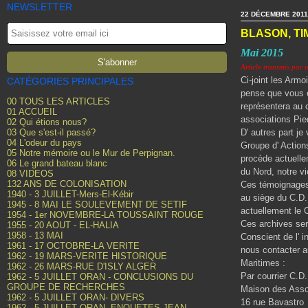
NEWSLETTER
22 DÉCEMBRE 2011
BLASON, TI
Mai 2015
Article transmis par 
Ci-joint les Armo
CATÉGORIES PRINCIPALES
pense que vous en
00 TOUS LES ARTICLES
représentera au c
01 ACCUEIL
associations Pied
02 Qui étions nous?
03 Que s'est-il passé?
D' autres part je
04 L'odeur du pays
Groupe d' Action
05 Notre mémoire ou le Mur de Perpignan.
procède actuelle
06 Le grand bateau blanc
du Nord, notre vi
08 VIDEOS
132 ANS DE COLONISATION
Ces témoignages,
1940 - 3 JUILLET-Mers-El-Kébir
au siège du C.D.
1945 - 8 MAI LE SOULEVEMENT DE SETIF
actuellement le 
1954 - 1er NOVEMBRE-LA TOUSSAINT ROUGE
Ces archives sero
1955 - 20 AOUT - EL-HALIA
1958 - 13 MAI
Conscient de l' 
1961 - 17 OCTOBRE-LA VERITE
nous contacter a
1962 - 19 MARS-VERITE HISTORIQUE
Maritimes :
1962 - 26 MARS-RUE D'ISLY ALGER
Par courrier C.D
1962 - 5 JUILLET ORAN - CONCLUSIONS DU
GROUPE DE RECHERCHES
Maison des Asso
1962 - 5 JUILLET ORAN- DIVERS
16 rue Bavastro
1962 - 5 JUILLET ORAN- ENQUETES JEAN-