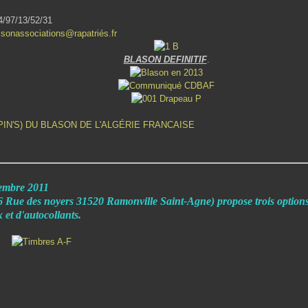
4/97/13/52/31
sonassociations@rapatriés.fr
BLASON DEFINITIF
.
PIN'S) DU BLASON DE L'ALGÉRIE FRANCAISE
cembre 2011
ue des noyers 31520 Ramonville Saint-Agne) propose trois options 
 et d'autocollants.