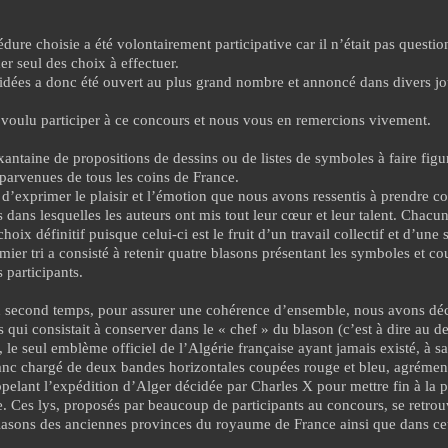
dure choisie a été volontairement participative car il n’était pas questio
er seul des choix à effectuer.
dées a donc été ouvert au plus grand nombre et annoncé dans divers jou
voulu participer à ce concours et nous vous en remercions vivement.
antaine de propositions de dessins ou de listes de symboles à faire figu
 parvenues de tous les coins de France.
d’exprimer le plaisir et l’émotion que nous avons ressentis à prendre c
 dans lesquelles les auteurs ont mis tout leur cœur et leur talent. Chacu
hoix définitif puisque celui-ci est le fruit d’un travail collectif et d’une
mier tri a consisté à retenir quatre blasons présentant les symboles et co
 participants.
 second temps, pour assurer une cohérence d’ensemble, nous avons déci
s qui consistait à conserver dans le « chef » du blason (c’est à dire au d
 le seul emblème officiel de l’Algérie française ayant jamais existé, à sa
anc chargé de deux bandes horizontales coupées rouge et bleu
,
agrément
appelant l’expédition d’Alger décidée par Charles X pour mettre fin à la 
. Ces lys, proposés par beaucoup de participants au concours, se retro
sons des anciennes provinces du royaume de France ainsi que dans ceu