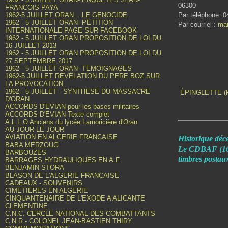
06300
FRANCOIS PAYA
1962-5 JUILLET ORAN... LE GENOCIDE
Par téléphone: 0
1962 - 5 JUILLET ORAN- PETITION
Par courriel :
mai
INTERNATIONALE-PAGE SUR FACEBOOK
1962 - 5 JUILLET ORAN PROPOSITION DE LOI DU
16 JUILLET 2013
1962 - 5 JUILLET ORAN PROPOSITION DE LOI DU
27 SEPTEMBRE 2017
1962 - 5 JUILLET ORAN- TEMOIGNAGES
1962-5 JUILLET RÉVÉLATION DU PERE BOZ SUR
LA PROVOCATION
1962 - 5 JUILLET - SYNTHESE DU MASSACRE
ÉPINGLETTE (
D'ORAN
ACCORDS D'EVIAN-pour les bases militaires
ACCORDS D'EVIAN-Texte complet
A.L.L.O Anciens du lycée Lamoricière d'Oran
AU JOUR LE JOUR
AVIATION EN ALGERIE FRANCAISE
Historique dé
BABA MERZOUG
Le CDBAF (16 R
BARBOUZES
timbres postaux
BARRAGES HYDRAULIQUES EN A.F.
BENJAMIN STORA
BLASON DE L'ALGERIE FRANCAISE
CADEAUX - SOUVENIRS
CIMETIERES EN ALGERIE
CINQUANTENAIRE DE L'EXODE A ALICANTE
CLEMENTINE
C.N.C.-CERCLE NATIONAL DES COMBATTANTS
C.N.R - COLONEL JEAN-BASTIEN THIRY