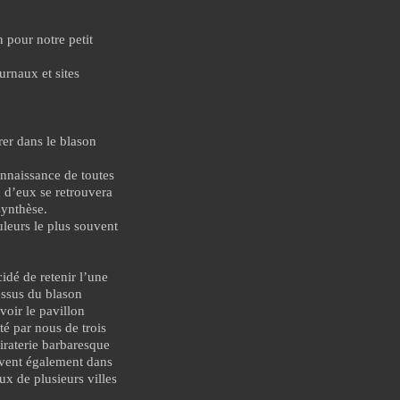
n pour notre petit
rnaux et sites
rer dans le blason
onnaissance de toutes
n d’eux se retrouvera
 synthèse.
uleurs le plus souvent
dé de retenir l’une
essus du blason
voir le pavillon
é par nous de trois
piraterie barbaresque
uvent également dans
x de plusieurs villes