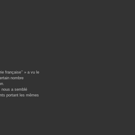
 française’’ » a vu le
certain nombre
on.
 nous a semblé
ants portant les mêmes