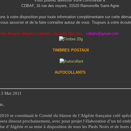
Vous pouvez adresser votre commande à :
CDBAF, 16 rue des noyers, 31520 Ramonville Saint-Agne.
votre disposition pour toute information complémentaire sur cette démar
vous associer et de la faire connaître autour de vous. Toujours à votre écout
 Théo Bruand, Maurice Calmein, Jacques Decroux.
cdbafs@gmail.com
TIMBRES POSTAUX
AUTOCOLLANTS
13 Mai 2011
te,
2010 se constituait le Comité du blason de l’Algérie française créé spéc
i sera dissout prochainement, avec pour projet l’élaboration d’un tel em
se d’Algérie et sa mise à disposition de tous les Pieds Noirs et de leurs 