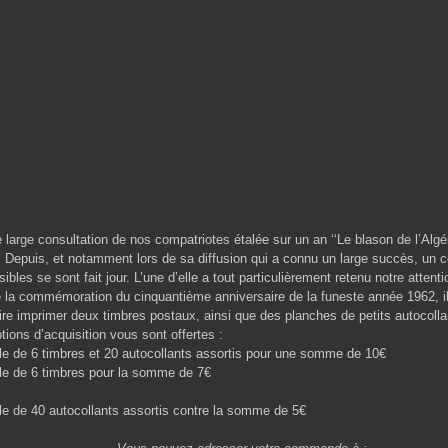
 consultation de nos compatriotes étalée sur un an ‘‘Le blason de l’Algérie
. Depuis, et notamment lors de sa diffusion qui a connu un large succès, un 
sibles se sont fait jour. L’une d’elle a tout particulièrement retenu notre attenti
mmémoration du cinquantième anniversaire de la funeste année 1962, il
aire imprimer deux timbres postaux, ainsi que des planches de petits autocoll
ptions d’acquisition vous sont offertes :
le de 6 timbres et 20 autocollants assortis pour une somme de 10€
le de 6 timbres pour la somme de 7€
le de 40 autocollants assortis contre la somme de 5€