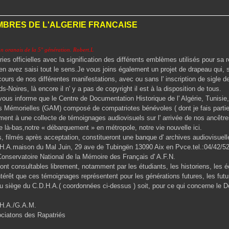
MBRES DE L'ALGERIE FRANCAISE
un oranais de la 5° génération. Robert.L
iries officielles avec la signification des différents emblèmes utilisés pour sa r
 avez saisi tout le sens.Je vous joins également un projet de drapeau qui, s'
ours de nos différentes manifestations, avec ou sans l' inscription de sigle d
s-Noires, là encore il n' y a pas de copyright il est à la disposition de tous.
 vous informe que le Centre de Documentation Historique de l' Algérie, Tunisie
s Mémorielles (GAM) composé de compatriotes bénévoles ( dont je fais partie 
ment à une collecte de témoignages audiovisuels sur l' arrivée de nos ancêtre
e là-bas,notre « débarquement » en métropole, notre vie nouvelle ici.
 filmés après acceptation, constitueront une banque d' archives audiovisue
H.A.maison du Mal Juin, 29 ave de Tubingën 13090 Aix en Pvce.tel.:04/42/52
Conservatoire National de la Mémoire des Français d' A.F.N.
nt consultables librement, notamment par les étudiants, les historiens, les éc
intérêt que ces témoignages représentent pour les générations futures, les fut
u siège du C.D.H.A.( coordonnées ci-dessus ) soit, pour ce qui concerne le 
.H.A./G.A.M.
ciatons des Rapatriés