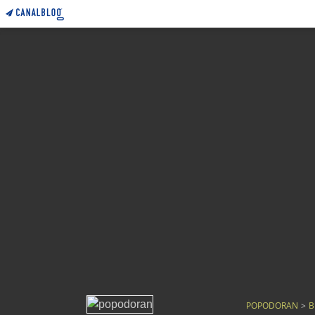
POPODORAN
>
B