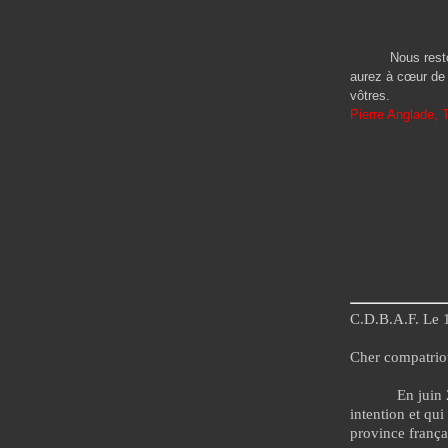
Nous restons à 
aurez à cœur de 
vôtres.
Pierre Anglade,
C.D.B.A.F. Le 
Cher compatrio
En juin 
intention et qu
province françai