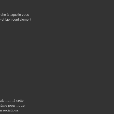
che à laquelle vous
e et bien cordialement
ialement à cette
blème pour notre
associations.