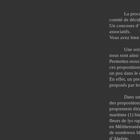
La procé
comité de décid
Un concours d’i
associatifs.
Vous avez bien 
Une soix
nous sont ainsi
Permettez-nous 
ces propositions
un peu dans le c
En effet, un pre
proposés par les
Dans un
des proposition
proprement dit),
maritime (1) bl
fleurs de lys r
en Méditerranée
de nombreux bla
d’Algérie.