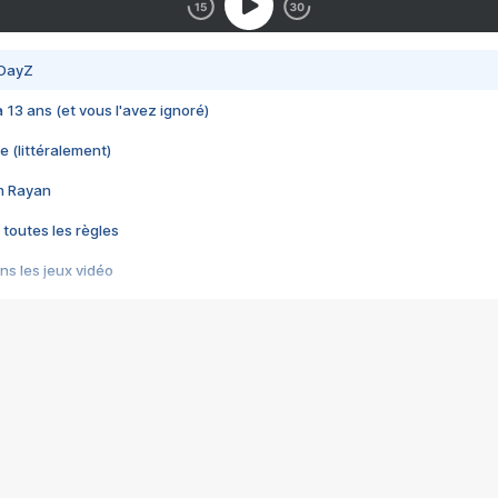
 DayZ
 a 13 ans (et vous l'avez ignoré)
e (littéralement)
im Rayan
 toutes les règles
s les jeux vidéo
us choquant de Rockstar ? - Le scandale BULLY
e plus moche de Steam
du RÊVE tourne au CAUCHEMAR
pendant 8 heures
it… à tort