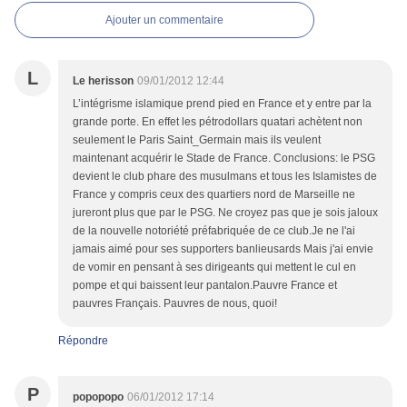
Ajouter un commentaire
L
Le herisson
09/01/2012 12:44
L’intégrisme islamique prend pied en France et y entre par la
grande porte. En effet les pétrodollars quatari achètent non
seulement le Paris Saint_Germain mais ils veulent
maintenant acquérir le Stade de France. Conclusions: le PSG
devient le club phare des musulmans et tous les Islamistes de
France y compris ceux des quartiers nord de Marseille ne
jureront plus que par le PSG. Ne croyez pas que je sois jaloux
de la nouvelle notoriété préfabriquée de ce club.Je ne l'ai
jamais aimé pour ses supporters banlieusards Mais j'ai envie
de vomir en pensant à ses dirigeants qui mettent le cul en
pompe et qui baissent leur pantalon.Pauvre France et
pauvres Français. Pauvres de nous, quoi!
Répondre
P
popopopo
06/01/2012 17:14