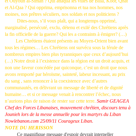
et Ouyoun al-Siman ? Qui attaqua les villes de Billa, Koor, Qnat
et Al-Qaa ? Qui opprima, emprisonna et tua nos hommes, nos
moines, nos prêtres séculiers, nos soldats et nos politiciens ?
Dites-nous, s’il vous plaît, qui a longtemps opprimé,
marginalisé, persécuté, exclu, détenu et exilé des Chrétiens après
la fin officielle de la guerre? Qui les a contraints à émigrer? (…)
Les Chrétiens étaient présents au Moyen-Orient bien avant
tous les régimes… Les Chrétiens ont survécu sous la férule de
nombreux empires bien plus tyranniques que ceux d’aujourd’hui
(…) Notre droit à l’existence dans la région est un droit acquis, et
non une faveur concédée par quiconque, c’est un droit que nous
avons remporté par héroïsme, sainteté, labeur incessant, au prix
du sang , sans renoncer à la coexistence avec d’autres
communautés, en délivrant un message de liberté et de dignité
humaine… et si ce message venait à rencontrer l’échec, nous
n’aurions plus de raison de rester sur cette terre.
Samir GEAGEA
Chef des Forces Libanaises, mouvement chrétien, discours tenu à
Jounieh lors de la messe annuelle pour les martyrs du Liban
Nowlebanon.com 25/09/11
Courageux Liban.
NOTE DU HERISSON
Ce magnifique message d'espoir devrait interpeller