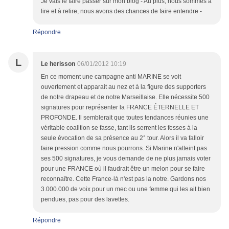
Je vais le faire passer sur mon blog - Au plus, nous sommes à
lire et à relire, nous avons des chances de faire entendre -
Répondre
L
Le herisson
06/01/2012 10:19
En ce moment une campagne anti MARINE se voit
ouvertement et apparait au nez et à la figure des supporters
de notre drapeau et de notre Marseillaise. Elle nécessite 500
signatures pour représenter la FRANCE ÉTERNELLE ET
PROFONDE. Il semblerait que toutes tendances réunies une
véritable coalition se fasse, tant ils serrent les fesses à la
seule évocation de sa présence au 2° tour. Alors il va falloir
faire pression comme nous pourrons. Si Marine n'atteint pas
ses 500 signatures, je vous demande de ne plus jamais voter
pour une FRANCE où il faudrait être un melon pour se faire
reconnaître. Cette France-là n'est pas la notre. Gardons nos
3.000.000 de voix pour un mec ou une femme qui les ait bien
pendues, pas pour des lavettes.
Répondre