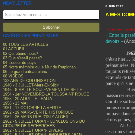
NEWSLETTER
6 JUIN 2012
A MES COMP
Document transmis p
« Entre le passé
CATÉGORIES PRINCIPALES
devoirs »
(Anto
00 TOUS LES ARTICLES
01 ACCUEIL
1962
02 Qui étions nous?
03 Que s'est-il passé?
c’était hier… 5
04 L'odeur du pays
prématurées. N
05 Notre mémoire ou le Mur de Perpignan.
toujours refusé
06 Le grand bateau blanc
08 VIDEOS
écœurés de tant
132 ANS DE COLONISATION
parce qu’ils ne 
1940 - 3 JUILLET-Mers-El-Kébir
Bientôt, il ne
1945 - 8 MAI LE SOULEVEMENT DE SETIF
1954 - 1er NOVEMBRE-LA TOUSSAINT ROUGE
massacrer ses e
1955 - 20 AOUT - EL-HALIA
Car il ne suffi
1958 - 13 MAI
moins corrompue 
1961 - 17 OCTOBRE-LA VERITE
1962 - 19 MARS-VERITE HISTORIQUE
un pays dans le
1962 - 26 MARS-RUE D'ISLY ALGER
et nos peines, i
1962 - 5 JUILLET ORAN - CONCLUSIONS DU
Ah !… Le temps
GROUPE DE RECHERCHES
1962 - 5 JUILLET ORAN- DIVERS
ces crimes hor
1962 - 5 JUILLET ORAN- ENQUETES JEAN-