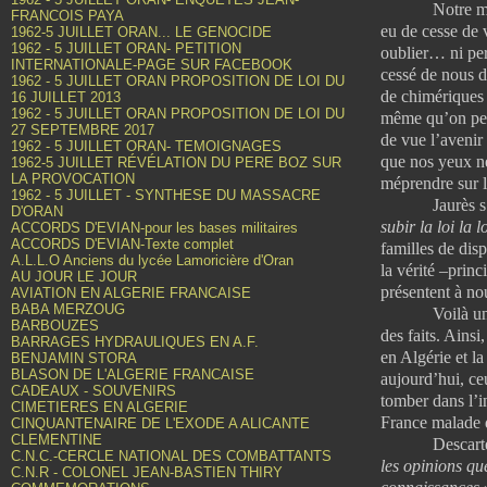
Notre malheur
FRANCOIS PAYA
eu de cesse de v
1962-5 JUILLET ORAN... LE GENOCIDE
1962 - 5 JUILLET ORAN- PETITION
oublier… ni per
INTERNATIONALE-PAGE SUR FACEBOOK
cessé de nous d
1962 - 5 JUILLET ORAN PROPOSITION DE LOI DU
de chimériques 
16 JUILLET 2013
1962 - 5 JUILLET ORAN PROPOSITION DE LOI DU
même qu’on pens
27 SEPTEMBRE 2017
de vue l’avenir
1962 - 5 JUILLET ORAN- TEMOIGNAGES
que nos yeux ne
1962-5 JUILLET RÉVÉLATION DU PERE BOZ SUR
LA PROVOCATION
méprendre sur l
1962 - 5 JUILLET - SYNTHESE DU MASSACRE
Jaurès s’est 
D'ORAN
subir la loi la
ACCORDS D'EVIAN-pour les bases militaires
ACCORDS D'EVIAN-Texte complet
familles de dis
A.L.L.O Anciens du lycée Lamoricière d'Oran
la vérité –prin
AU JOUR LE JOUR
présentent à no
AVIATION EN ALGERIE FRANCAISE
BABA MERZOUG
Voilà un demi-
BARBOUZES
des faits. Ainsi
BARRAGES HYDRAULIQUES EN A.F.
en Algérie et l
BENJAMIN STORA
BLASON DE L'ALGERIE FRANCAISE
aujourd’hui, ceu
CADEAUX - SOUVENIRS
tomber dans l’in
CIMETIERES EN ALGERIE
France malade d
CINQUANTENAIRE DE L'EXODE A ALICANTE
CLEMENTINE
Descartes s
C.N.C.-CERCLE NATIONAL DES COMBATTANTS
les opinions qu
C.N.R - COLONEL JEAN-BASTIEN THIRY