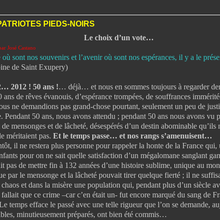
ATRIOTES PIEDS-NOIRS
Le choix d’un vote…
ar José Castano
 où sont nos souvenirs et l’avenir où sont nos espérances, il y a le prés
ine de Saint Exupery)
… 2012 ! 50 ans !
… déjà… et nous en sommes toujours à regarder de
0 ans de rêves évanouis, d’espérance trompées, de souffrances immérité
ous ne demandions pas grand-chose pourtant, seulement un peu de just
e. Pendant 50 ans, nous avons attendu ; pendant 50 ans nous avons vu pa
 de mensonges et de lâcheté, désespérés d’un destin abominable qu’ils 
le méritaient pas.
Et le temps passe… et nos rangs s’amenuisent…
 restera plus personne pour rappeler la honte de la France qui, un
nfants pour on ne sait quelle satisfaction d’un mégalomane sanglant gan
sait pas de mettre fin à 132 années d’une histoire sublime, unique au mo
par le mensonge et la lâcheté pouvait tirer quelque fierté ; il ne suffis
 chaos et dans la misère une population qui, pendant plus d’un siècle ava
l fallait que ce crime –car c’en était un- fut encore marqué du sang de Fr
 efface le passé avec une telle rigueur que l’on se demande, aujo
ribles, minutieusement préparés, ont bien été commis…