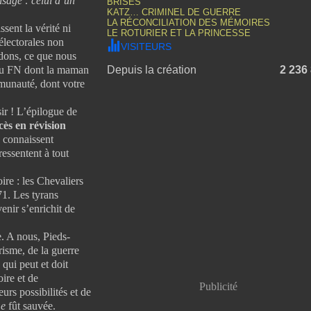
visage : celui d’un
BRISÉS
KATZ… CRIMINEL DE GUERRE
LA RÉCONCILIATION DES MÉMOIRES
ent la vérité ni
LE ROTURIER ET LA PRINCESSE
 électorales non
VISITEURS
dons, ce que nous
 du FN dont la maman
Depuis la création
2 236
munauté, dont votre
ir ! L’épilogue de
cès en révision
s connaissent
ressentent à tout
re : les Chevaliers
71. Les tyrans
enir s’enrichit de
e. A nous, Pieds-
risme, de la guerre
 qui peut et doit
oire et de
Publicité
urs possibilités et de
e
fût sauvée.