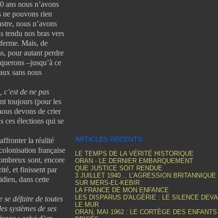
0 ans nous n’avons
us ne pouvons rien
astre, nous n’avons
ns tendu nos bras vers
 ferme. Mais, de
s, pour autant perdre
oquerons –jusqu’à ce
eaux sans nous
, c’est de ne pas
nt toujours (pour les
nous devons de crier
s ces élections qui se
ARTICLES RÉCENTS
ronter la réalité
 colonisation française
LE TEMPS DE LA VÉRITÉ HISTORIQUE
 nombreux sont, encore
ORAN - LE DERNIER EMBARQUEMENT
QUE JUSTICE SOIT RENDUE
té, et finissent par
3 JUILLET 1940… L’AGRESSION BRITANNIQUE
idien, dans cette
SUR MERS-EL-KEBIR
LA FRANCE DE MON ENFANCE
LES DISPARUS D'ALGÉRIE : LE SILENCE DEV
ie se défaire de toutes
LE MUR
les systèmes de ses
ORAN, MAI 1962 : LE CORTÈGE DES ENFANTS