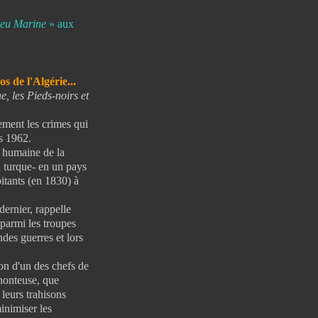
eu Marine
» aux
s de l'Algérie...
, les Pieds-noirs et
ement les crimes qui
s 1962.
, humaine de la
 turque- en un pays
itants (en 1830) à
ernier, rappelle
 parmi les troupes
ndes guerres et lors
ion d'un des chefs de
 honteuse, que
 leurs trahisons
minimiser les