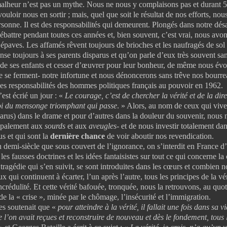
 n’est pas un mythe. Nous ne nous y complaisons pas et durant 5
ouloir nous en sortir ; mais, quel que soit le résultat de nos efforts, no
sonne. Il est des responsabilités qui demeurent. Plongés dans notre dés
ébattre pendant toutes ces années et, bien souvent, c’est vrai, nous avo
épaves. Les affamés rêvent toujours de brioches et les naufragés de sol
e toujours à ses parents disparus et qu’on parle d’eux très souvent san
 de ses enfants et cesser d’œuvrer pour leur bonheur, de même nous év
 se ferment- notre infortune et nous dénoncerons sans trêve nos bourr
es responsabilités des hommes politiques français au pouvoir en 1962.
écrié un jour : «
Le courage, c’est de chercher la vérité et de la dire
 loi du mensonge triomphant qui passe
. » Alors, au nom de ceux qui vive
parus) dans le drame et pour d’autres dans la douleur du souvenir, nous 
cipalement aux
sourds
et aux
aveugles
- et de nous investir totalement dan
us et qui sont la
dernière chance
de voir aboutir nos revendication.
siècle que sous couvert de l’ignorance, on s’interdit en France d’aff
, les fausses doctrines et les idées fantaisistes sur tout ce qui concerne la
a tragédie qui s’en suivit, se sont introduites dans les cœurs et combien
x qui continuent à écarter, l’un après l’autre, tous les principes de la véri
crédulité. Et cette vérité bafouée, tronquée, nous la retrouvons, au quot
e la « crise », minée par le chômage, l’insécurité et l’immigration.
outenait que «
pour atteindre à la vérité, il fallait une fois dans sa v
e l’on avait reçues et reconstruire de nouveau et dès le fondement, tous 