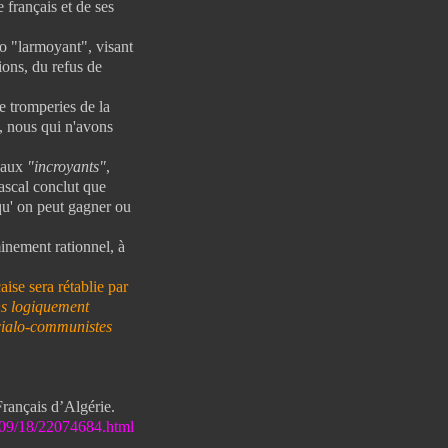
 français et de ses
o "larmoyant", visant
tions, du refus de
 tromperies de la
t, nous qui n'avons
t aux
"incroyants"
,
Pascal conclut que
qu' on peut gagner ou
inement rationnel, à
ise sera rétablie par
ns logiquement
ocialo-communistes
Français d’Algérie.
1/09/18/22074684.html