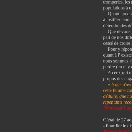
tromperies, les 
populations à 
Quant aux socia
à justifier leur
défendre des dé
Que devons-nou
part de nos diff
cessé de croire
Pour y répondr
quant à l' exis
nous sommes « e
perdre (en n' y 
A ceux qui n'on
propos des eng
« Nous n'avons
cette femme cou
déduire, que no
repentants reco
Professeur L
C’était le 27 a
- Pour lire le d
Retour José C