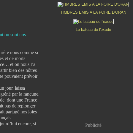
TIMBRES EMIS A LA FOIRE D'ORAN
Le bateau de l'exode
ent où sont nos
rrière nous comme si
es et de morts
ice… et on nous l’a
rtir bien des nôtres
ne pouvaient prévoir
 jour, laissa
gréné par la rancune.
nde, dont une France
ait pas de replonger
it partagé nos joies
ançais.
urd’hui encore, si
Publicité