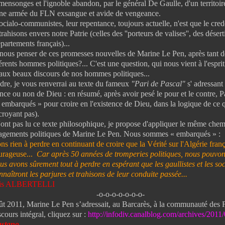
mensonges et l'ignoble abandon, par le général De Gaulle, d'un territoire
une armée du FLN exsangue et avide de vengeance.
lo-communistes, leur repentance, toujours actuelle, n'est que le cred
s trahisons envers notre Patrie (celles des ''porteurs de valises'', des déser
partements français)...
s penser de ces promesses nouvelles de Marine Le Pen, après tant de
érents hommes politiques?... C'est une question, qui nous vient à l'espri
 aux beaux discours de nos hommes politiques...
e, je vous renverrai au texte du fameux
"Pari de Pascal"
s' adressan
tence ou non de Dieu : en résumé, après avoir pesé le pour et le contre, 
mbarqués » pour croire en l'existence de Dieu, dans la logique de ce 
croyant pas).
t pas lu ce texte philosophique, je propose d'appliquer le même chem
agements politiques de Marine Le Pen. Nous sommes « embarqués » :
 rien à perdre en continuant de croire que la Vérité sur l'Algérie frança
rageuse...
Car après 50 années de tromperies politiques, nous pouvo
us avons sûrement tout à perdre en espérant que les gaullistes et les s
nnaîtront les parjures et trahisons de leur conduite passée
...
ouis ALBERTELLI
-o-o-o-o-o-o-o-
oût 2011, Marine Le Pen s’adressait, au Barcarès, à la communauté des 
iscours intégral, cliquez sur :
http://infodiv.canalblog.com/archives/201
astano