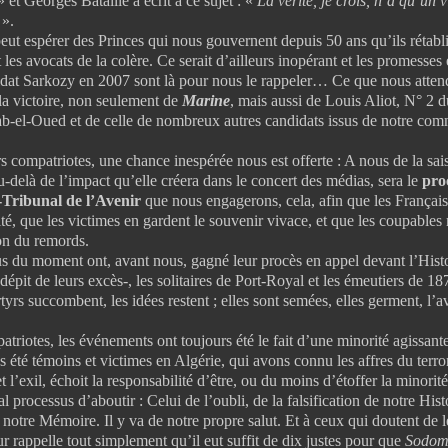
 et Georges Bataille a écrit à ce sujet : «
La vérité, je crois, n’a qu’un 
».
érer des Princes qui nous gouvernent depuis 50 ans qu’ils rétabliss
t les avocats de la colère. Ce serait d’ailleurs inopérant et les promesses
idat Sarkozy en 2007 sont là pour nous le rappeler… Ce que nous atten
 la victoire, non seulement de
Marine
, mais aussi de Louis Aliot, N° 2
ab-el-Oued et de celle de nombreux autres candidats issus de notre com
s compatriotes, une chance inespérée nous est offerte : A nous de la sais
au-delà de l’impact qu’elle créera dans le concert des médias, sera le
pro
Tribunal de l’Avenir
que nous engagerons, cela, afin que les Françai
ité, que les victimes en gardent le souvenir vivace, et que les coupables 
lon du remords.
s du moment ont, avant nous, gagné leur procès en appel devant l’Histoi
épit de leurs excès-, les solitaires de Port-Royal et les émeutiers de 18
tyrs succombent, les idées restent ; elles sont semées, elles germent, l’av
triotes, les événements ont toujours été le fait d’une minorité agissant
s été témoins et victimes en Algérie, qui avons connu les affres du terro
et l’exil, échoit la responsabilité d’être, ou du moins d’étoffer la minorité
l processus d’aboutir : Celui de l’oubli, de la falsification de notre Hist
notre Mémoire. Il y va de notre propre salut. Et à ceux qui doutent de le
eur rappelle tout simplement qu’il eut suffit de dix justes pour que
Sodom