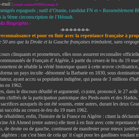
-mail :
joseph.castano0508@orange.fr
immigrés espagnols ; natif d’Oranie, candidat FN et «
Rassemblement Bl
s la 9
ème
circonscription de l’Hérault.
Ma Biographie -
-o-o-o-o-o-o-o-
econnaissance et pour en finir avec la repentance française
à propo
e 50 ans que la Droite et la Gauche françaises trimbalent, sans vergogne
rs clinquants et prometteurs, elles nous assurent reconnaître officiell
communautés de Français d' Algérie, à partir du cessez-le feu du 19 mar
ettent de rétablir la vérité historique quant à cette œuvre civilisatrice
nsforma un pays inculte -dénommé la Barbarie en 1830, sous domination
ateur, ayant accru sa population indigène, qui passa de 3 millions d'hab
ons en 1962.
dans le discours détaillé et argumenté, ci-joint, prononcé, le 27 août d
s chiffrés de la participation patriotique des Pieds-noirs et des Harkis,
 sacrifices auxquels ils ont été soumis, entre autres, durant les deux Gra
qui succéda au cessez-le-feu du 19 mars 1962.
éhabiliter, enfin, l'histoire de la France en Algérie : citant la déclarat
cine Aït Ahmed (entre autres) elle tient à en finir avec cette repentance
is, de droite ou de gauche, continuent de manifester pour mieux justifier
t algérien : car c'est bien de cela qu' il s'agit pour les gaullistes voulant 