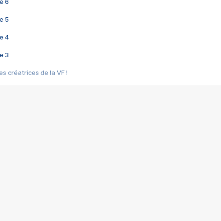
e 6
e 5
e 4
e 3
s créatrices de la VF !
e 2
e 1
e Mektoub My Love arrive enfin ! Rencontre avec Shaïn Boumedine et Sal
i : après Toni en famille
elle réalise le bouleversant Dites lui que je l'aime
ais ! Rencontre autour de Vie privée de Rebecca Zlotowski
 de Marguerite, Grave... Rencontre avec Ella Rumpf
 Les Rêveurs, un film intime sur la santé mentale