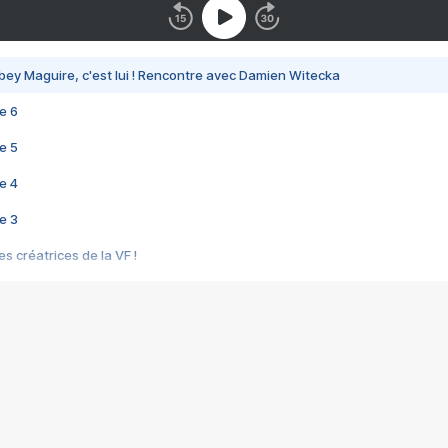
bey Maguire, c'est lui ! Rencontre avec Damien Witecka
e 6
e 5
e 4
e 3
s créatrices de la VF !
e 2
e 1
e Mektoub My Love arrive enfin ! Rencontre avec Shaïn Boumedine et Sal
i : après Toni en famille
elle réalise le bouleversant Dites lui que je l'aime