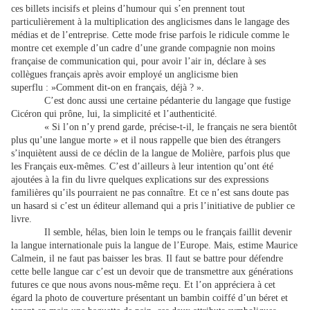
ces billets incisifs et pleins d’humour qui s’en prennent tout
particulièrement à la multiplication des anglicismes dans le langage des
médias et de l’entreprise. Cette mode frise parfois le ridicule comme le
montre cet exemple d’un cadre d’une grande compagnie non moins
française de communication qui, pour avoir l’air in, déclare à ses
collègues français après avoir employé un anglicisme bien
superflu : »Comment dit-on en français, déjà ? ».
C’est donc aussi une certaine pédanterie du langage que fustige
Cicéron qui prône, lui, la simplicité et l’authenticité.
« Si l’on n’y prend garde, précise-t-il, le français ne sera bientôt
plus qu’une langue morte » et il nous rappelle que bien des étrangers
s’inquiètent aussi de ce déclin de la langue de Molière, parfois plus que
les Français eux-mêmes. C’est d’ailleurs à leur intention qu’ont été
ajoutées à la fin du livre quelques explications sur des expressions
familières qu’ils pourraient ne pas connaître. Et ce n’est sans doute pas
un hasard si c’est un éditeur allemand qui a pris l’initiative de publier ce
livre.
Il semble, hélas, bien loin le temps ou le français faillit devenir
la langue internationale puis la langue de l’Europe. Mais, estime Maurice
Calmein, il ne faut pas baisser les bras. Il faut se battre pour défendre
cette belle langue car c’est un devoir que de transmettre aux générations
futures ce que nous avons nous-même reçu. Et l’on appréciera à cet
égard la photo de couverture présentant un bambin coiffé d’un béret et