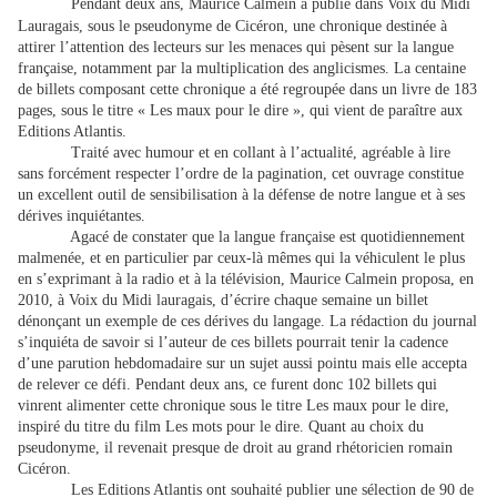
Pendant deux ans, Maurice Calmein a publié dans Voix du Midi
Lauragais, sous le pseudonyme de Cicéron, une chronique destinée à
attirer l’attention des lecteurs sur les menaces qui pèsent sur la langue
française, notamment par la multiplication des anglicismes. La centaine
de billets composant cette chronique a été regroupée dans un livre de 183
pages, sous le titre « Les maux pour le dire », qui vient de paraître aux
Editions Atlantis.
Traité avec humour et en collant à l’actualité, agréable à lire
sans forcément respecter l’ordre de la pagination, cet ouvrage constitue
un excellent outil de sensibilisation à la défense de notre langue et à ses
dérives inquiétantes.
Agacé de constater que la langue française est quotidiennement
malmenée, et en particulier par ceux-là mêmes qui la véhiculent le plus
en s’exprimant à la radio et à la télévision, Maurice Calmein proposa, en
2010, à Voix du Midi lauragais, d’écrire chaque semaine un billet
dénonçant un exemple de ces dérives du langage. La rédaction du journal
s’inquiéta de savoir si l’auteur de ces billets pourrait tenir la cadence
d’une parution hebdomadaire sur un sujet aussi pointu mais elle accepta
de relever ce défi. Pendant deux ans, ce furent donc 102 billets qui
vinrent alimenter cette chronique sous le titre Les maux pour le dire,
inspiré du titre du film Les mots pour le dire. Quant au choix du
pseudonyme, il revenait presque de droit au grand rhétoricien romain
Cicéron.
Les Editions Atlantis ont souhaité publier une sélection de 90 de