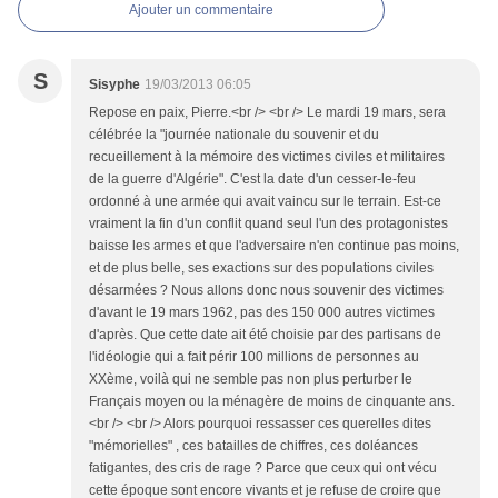
Ajouter un commentaire
S
Sisyphe
19/03/2013 06:05
Repose en paix, Pierre.<br /> <br /> Le mardi 19 mars, sera
célébrée la "journée nationale du souvenir et du
recueillement à la mémoire des victimes civiles et militaires
de la guerre d'Algérie". C'est la date d'un cesser-le-feu
ordonné à une armée qui avait vaincu sur le terrain. Est-ce
vraiment la fin d'un conflit quand seul l'un des protagonistes
baisse les armes et que l'adversaire n'en continue pas moins,
et de plus belle, ses exactions sur des populations civiles
désarmées ? Nous allons donc nous souvenir des victimes
d'avant le 19 mars 1962, pas des 150 000 autres victimes
d'après. Que cette date ait été choisie par des partisans de
l'idéologie qui a fait périr 100 millions de personnes au
XXème, voilà qui ne semble pas non plus perturber le
Français moyen ou la ménagère de moins de cinquante ans.
<br /> <br /> Alors pourquoi ressasser ces querelles dites
"mémorielles" , ces batailles de chiffres, ces doléances
fatigantes, des cris de rage ? Parce que ceux qui ont vécu
cette époque sont encore vivants et je refuse de croire que