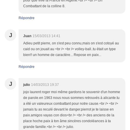
pour que vive la France en Algérie.<br /> <br /> Un
Combattant de la colline 8.
Répondre
J
Juan
15/03/2013 14:41
Adieu petit pierre, on s'est peu connu,mais on s'est cotoyé au
caid ou on jouait au <br /> <br /> volley-ball..tu était un type
bien!! un homme de caractère... Repose en paix...
Répondre
J
julio
14/03/2013 19:37
jojo laurent roger moi même gardons le souvenir d'un homme
de parole.en 1963 nous nous sommes retrouvés à alicante.tu
a été un valeureux combattant pour notre cause.<br /> <br />
jamais tu as reculé devant le danger.pierrot je te laisse en
paix.amigos vayas con dios<br /> <br /> des anciens de la
place hoche.paix à ton âme.sincères condoléances à ta
grande famille.<br /> <br /> julio.