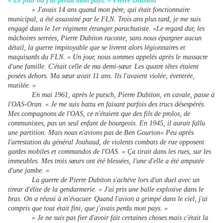
« Le jour où j'ai perdu mon pays. » Pierre Dubiton
« J'avais 14 ans quand mon père, qui était fonctionnaire
municipal, a été assassiné par le FLN. Trois ans plus tard, je me suis
engagé dans le 1er régiment étranger parachutiste. »Le regard dur, les
mâchoires serrées, Pierre Dubiton raconte, sans nous épargner aucun
détail, la guerre impitoyable que se livrent alors légionnaires et
maquisards du FLN. « Un jour, nous sommes appelés après le massacre
d'une famille. C'était celle de ma demi-sœur. Les quatre têtes étaient
posées dehors. Ma sœur avait 11 ans. Ils l'avaient violée, éventrée,
mutilée. »
En mai 1961, après le putsch, Pierre Dubiton, en cavale, passe à
l'OAS-Oran. « Je me suis battu en faisant parfois des trucs désespérés.
Mes compagnons de l'OAS, ce n'étaient que des fils de prolos, de
communistes, pas un seul enfant de bourgeois. En 1945, il aurait fallu
une partition. Mais nous n'avions pas de Ben Gourion» Peu après
l'arrestation du général Jouhaud, de violents combats de rue opposent
gardes mobiles et commandos de l'OAS. « Ça tirait dans les rues, sur les
immeubles. Mes trois sœurs ont été blessées, l'une d'elle a été amputée
d'une jambe. »
La guerre de Pierre Dubiton s'achève lors d'un duel avec un
tireur d'élite de la gendarmerie. « J'ai pris une balle explosive dans le
bras. On a réussi à m'évacuer. Quand l'avion a grimpé dans le ciel, j'ai
compris que tout était fini, que j'avais perdu mon pays. »
« Je ne suis pas fier d'avoir fait certaines choses mais c'était la