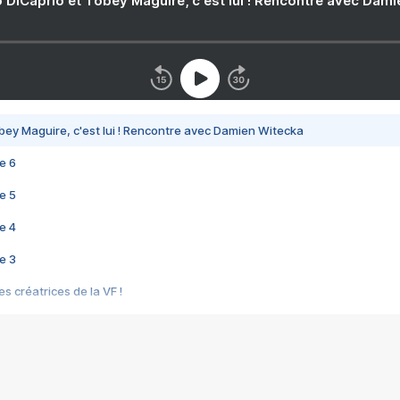
 DiCaprio et Tobey Maguire, c'est lui ! Rencontre avec Dam
bey Maguire, c'est lui ! Rencontre avec Damien Witecka
e 6
e 5
e 4
e 3
s créatrices de la VF !
e 2
e 1
e Mektoub My Love arrive enfin ! Rencontre avec Shaïn Boumedine et Sal