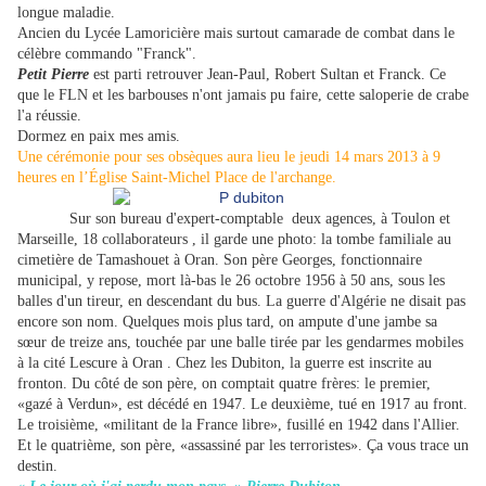
longue maladie.
Ancien du Lycée Lamoricière m
ais surtout camarade de combat
dans le
célèbre commando "Franck".
Petit Pierre
est parti retrouver Jean-Paul, Robert Sultan et Franck.
Ce
que le FLN et les barbouses n'ont jamais pu faire,
cette saloperie de crabe
l'a réussie.
Dormez en paix mes amis.
Une cérémonie pour ses obsèques aura lieu le jeudi 14 mars 2013 à 9
heures en l’Église Saint-Michel Place de l'archange.
Sur son bureau d'expert-comptable ­ deux agences, à Toulon et
Marseille, 18 collaborateurs ­, il garde une photo: la tombe familiale au
cimetière de Tamashouet à Oran. Son père Georges, fonctionnaire
municipal, y repose, mort là-bas le 26 octobre 1956 à 50 ans, sous les
balles d'un tireur, en descendant du bus. La guerre d'Algérie ne disait pas
encore son nom. Quelques mois plus tard, on ampute d'une jambe sa
sœur de treize ans, touchée par une balle tirée par les gendarmes mobiles
à la cité Lescure à Oran . Chez les Dubiton, la guerre est inscrite au
fronton. Du côté de son père, on comptait quatre frères: le premier,
«gazé à Verdun», est décédé en 1947. Le deuxième, tué en 1917 au front.
Le troisième, «militant de la France libre», fusillé en 1942 dans l'Allier.
Et le quatrième, son père, «assassiné par les terroristes». Ça vous trace un
destin.