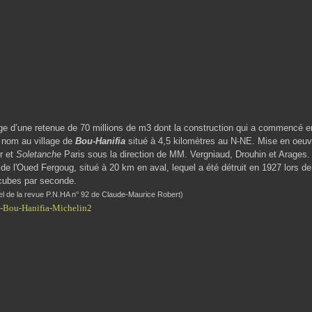
e retenue de 70 millions de m3 dont la construction qui a commencé en
 nom au village de
Bou-Hanifia
situé à 4,5 kilomètres au N-NE. Mise en oeuv
r et
Soletanche
Paris sous la direction de MM. Vergniaud, Drouhin et Arages.
 de l'Oued Fergoug, situé à 20 km en aval, lequel a été détruit en 1927 lors de
cubes par seconde.
iel de la revue P.N.HA n° 92 de Claude-Maurice Robert)