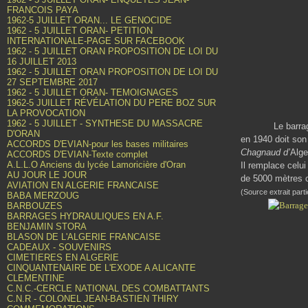
FRANCOIS PAYA
1962-5 JUILLET ORAN... LE GENOCIDE
1962 - 5 JUILLET ORAN- PETITION
INTERNATIONALE-PAGE SUR FACEBOOK
1962 - 5 JUILLET ORAN PROPOSITION DE LOI DU
16 JUILLET 2013
1962 - 5 JUILLET ORAN PROPOSITION DE LOI DU
27 SEPTEMBRE 2017
1962 - 5 JUILLET ORAN- TEMOIGNAGES
1962-5 JUILLET RÉVÉLATION DU PERE BOZ SUR
LA PROVOCATION
1962 - 5 JUILLET - SYNTHESE DU MASSACRE
Le barrage d’un
D'ORAN
en 1940 doit son
ACCORDS D'EVIAN-pour les bases militaires
Chagnaud d’
Alge
ACCORDS D'EVIAN-Texte complet
A.L.L.O Anciens du lycée Lamoricière d'Oran
Il remplace celui
AU JOUR LE JOUR
de 5000 mètres 
AVIATION EN ALGERIE FRANCAISE
(Source extrait part
BABA MERZOUG
BARBOUZES
BARRAGES HYDRAULIQUES EN A.F.
BENJAMIN STORA
BLASON DE L'ALGERIE FRANCAISE
CADEAUX - SOUVENIRS
CIMETIERES EN ALGERIE
CINQUANTENAIRE DE L'EXODE A ALICANTE
CLEMENTINE
C.N.C.-CERCLE NATIONAL DES COMBATTANTS
C.N.R - COLONEL JEAN-BASTIEN THIRY