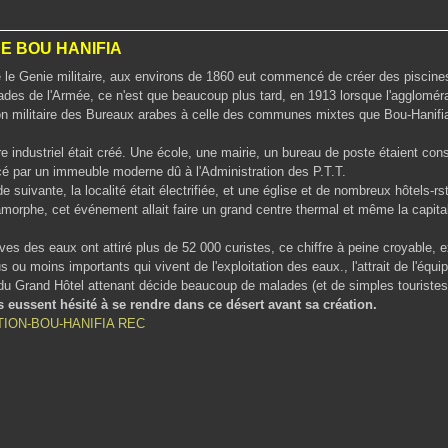
E BOU HANIFIA
ie militaire, aux environs de 1860 eut commencé de créer des piscines 
des de l'Armée, ce n'est que beaucoup plus tard, en 1913 lorsque l'agglomé
ion militaire des Bureaux arabes à celle des communes mixtes que Bou-Hani
e industriel était créé. Une école, une mairie, un bureau de poste étaient const
cé par un immeuble moderne dû à l'Administration des P.T.T.
e suivante, la localité était électrifiée, et une église et de nombreux hôtels-rs
 amorphe, cet événement allait faire un grand centre thermal et même la capit
ves des eaux ont attiré plus de 52 000 curistes, ce chiffre à peine croyable, 
s ou moins importants qui vivent de l'exploitation des eaux., l'attrait de l'équ
u Grand Hôtel attenant décide beaucoup de malades (et de simples touristes)
s eussent hésité à se rendre dans ce désert avant sa création.