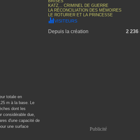
BRISÉS
KATZ… CRIMINEL DE GUERRE
LA RÉCONCILIATION DES MÉMOIRES
LE ROTURIER ET LA PRINCESSE
VISITEURS
Depuis la création
2 236
ur totale en
125 m à la base. Le
èches dont les
r considérable due,
tares d'une capacité de
our une surface
Publicité