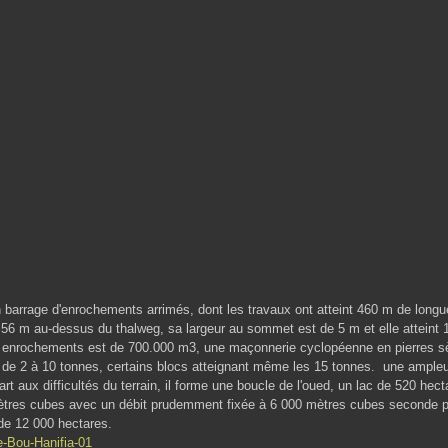
e d'enrochements arrimés, dont les travaux ont atteint 460 m de longue
à 56 m au-dessus du thalweg, sa largeur au sommet est de 5 m et elle atteint 
s enrochements est de 700.000 m3, une maçonnerie cyclopéenne en pierres s
de 2 à 10 tonnes, certains blocs atteignant même les 15 tonnes. une ampleu
rt aux difficultés du terrain, il forme une boucle de l'oued, un lac de 520 hec
ètres cubes avec un débit prudemment fixée à 6 000 mètres cubes seconde p
 de 12 000 hectares.