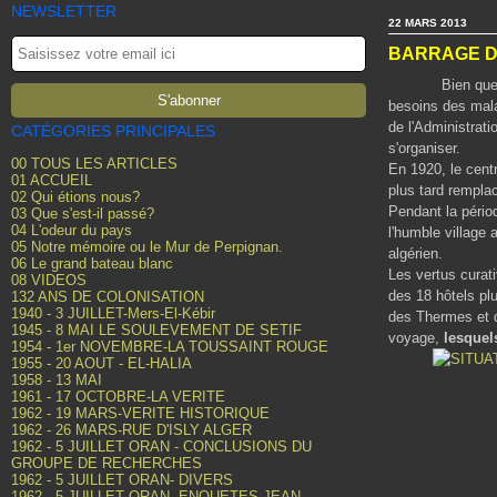
NEWSLETTER
22 MARS 2013
BARRAGE D
Bien que le Gen
besoins des mala
de l'Administrat
CATÉGORIES PRINCIPALES
s'organiser.
00 TOUS LES ARTICLES
En 1920, le centr
01 ACCUEIL
plus tard rempla
02 Qui étions nous?
Pendant la périod
03 Que s'est-il passé?
04 L'odeur du pays
l'humble village
05 Notre mémoire ou le Mur de Perpignan.
algérien.
06 Le grand bateau blanc
Les vertus curati
08 VIDEOS
des 18 hôtels plu
132 ANS DE COLONISATION
1940 - 3 JUILLET-Mers-El-Kébir
des Thermes et d
1945 - 8 MAI LE SOULEVEMENT DE SETIF
voyage,
lesquel
1954 - 1er NOVEMBRE-LA TOUSSAINT ROUGE
1955 - 20 AOUT - EL-HALIA
1958 - 13 MAI
1961 - 17 OCTOBRE-LA VERITE
1962 - 19 MARS-VERITE HISTORIQUE
1962 - 26 MARS-RUE D'ISLY ALGER
1962 - 5 JUILLET ORAN - CONCLUSIONS DU
GROUPE DE RECHERCHES
1962 - 5 JUILLET ORAN- DIVERS
1962 - 5 JUILLET ORAN- ENQUETES JEAN-