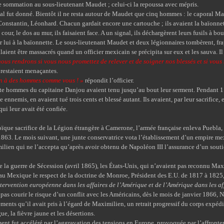
e sommation au sous-lieutenant Maudet ; celui-ci la repoussa avec mépris.
t donné. Bientôt il ne resta autour de Maudet que cinq hommes : le caporal Main
onstantin, Léonhard. Chacun gardait encore une cartouche ; ils avaient la baïonnet
cour, le dos au mur, ils faisaient face. A un signal, ils déchargèrent leurs fusils à bo
ur lui à la baïonnette. Le sous-lieutenant Maudet et deux légionnaires tombèrent, fr
aient être massacrés quand un officier mexicain se précipita sur eux et les sauva. Il 
ous rendrons si vous nous promettez de relever et de soigner nos blessés et si vous
 restaient menaçantes.
en à des hommes comme vous ! »
répondit l’officier.
mes du capitaine Danjou avaient tenu jusqu’au bout leur serment. Pendant 11 
e ennemis, en avaient tué trois cents et blessé autant. Ils avaient, par leur sacrifice,
qui leur avait été confiée.
sacrifice de la Légion étrangère à Camerone, l’armée française enleva Puebla, le
863. Le mois suivant, une junte conservatrice vota l’établissement d’un empire mex
lien qui ne l’accepta qu’après avoir obtenu de Napoléon III l’assurance d’un sout
guerre de Sécession (avril 1865), les États-Unis, qui n’avaient pas reconnu Maxi
au Mexique le respect de la doctrine de Monroe, Président des E.U. de 1817 à 1825, 
ntervention européenne dans les affaires de l’Amérique et de l’Amérique dans les a
urir le risque d’un conflit avec les Américains, dès le mois de janvier 1866, N
ents qu’il avait pris à l’égard de Maximilien, un retrait progressif du corps expédi
gue, la fièvre jaune et les désertions.
 accéléré par l’aggravation des tensions en Europe, provoquée par l’affronteme