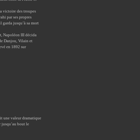
victoire des troupes
ahi par ses propres
il garda jusqu’à sa mort
 Napoléon III décida
de Danjou, Vilain et
levé en 1892 sur
prit une valeur dramatique
r jusqu’au bout le