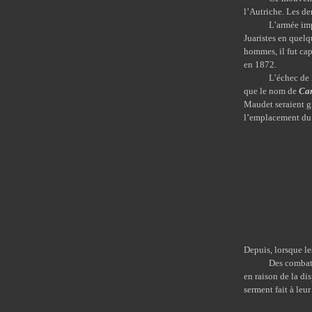
l’Autriche. Les de
L’armée impérial
Juaristes en quelq
hommes, il fut cap
en 1872.
L’échec de l’exp
que le nom de
Ca
Maudet seraient gr
l’emplacement du c
Depuis, lorsque le
Des combats c
en raison de la di
serment fait à leur