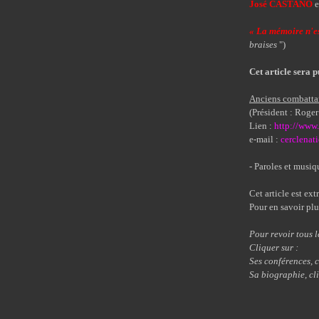
José CASTANO
e
« La mémoire n'es
braises
")
Cet article sera 
Anciens combatta
(Président : Roge
Lien :
http://www
e-mail :
cerclenat
- Paroles et musi
Cet article est ext
Pour en savoir plu
Pour revoir tous 
Cliquer 
Ses conférences, c
Sa biographie, cli