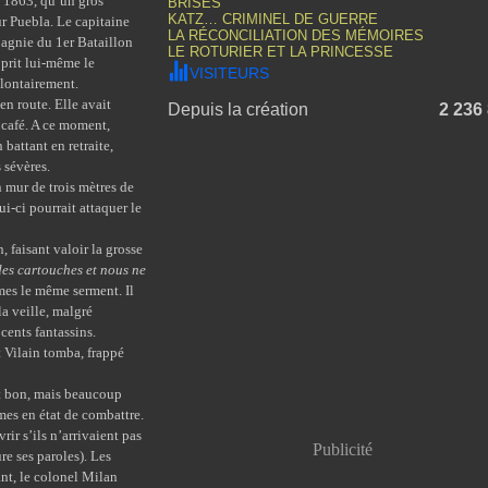
l 1863, qu’un gros
BRISÉS
KATZ… CRIMINEL DE GUERRE
ur Puebla. Le capitaine
LA RÉCONCILIATION DES MÉMOIRES
agnie du 1er Bataillon
LE ROTURIER ET LA PRINCESSE
 prit lui-même le
VISITEURS
olontairement.
n route. Elle avait
Depuis la création
2 236
e café. A ce moment,
 battant en retraite,
 sévères.
 mur de trois mètres de
ui-ci pourrait attaquer le
faisant valoir la grosse
es cartouches et nous ne
mmes le même serment. Il
a veille, malgré
 cents fantassins.
 Vilain tomba, frappé
t bon, mais beaucoup
mes en état de combattre.
ir s’ils n’arrivaient pas
Publicité
re ses paroles). Les
ant, le colonel Milan