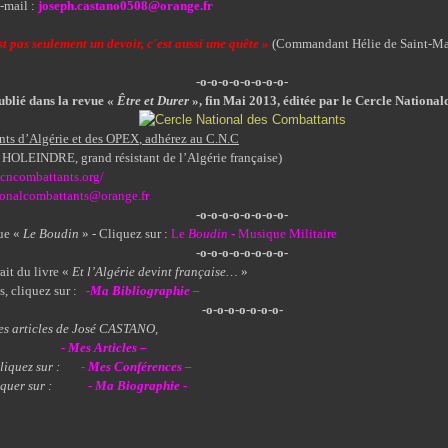
-mail :
joseph.castano0508@orange.fr
t pas seulement un devoir, c'est aussi une quête »
(Commandant Hélie de Saint-Ma
-o-o-o-o-o-o-o-o-
publié dans la revue «
Être et Durer
», fin Mai 2013, éditée par le
C
ercle
N
ational
nts d’Algérie et des OPEX
, adhérez au
C.N.C
r HOLEINDRE, grand résistant de l’Algérie française)
.cncombattants.org/
ionalcombattants@orange.fr
-o-o-o-o-o-o-o-o-
que «
Le Boudin
» - Cliquez sur :
Le
Boudin
- Musique Militaire
-o-o-o-o-o-o-o-o-
rait du livre «
Et l’Algérie devint française…
»
s, cliquez sur :
-Ma Bibliographie –
-o-o-o-o-o-o-o-
les articles de José CASTANO,
sur :
- Mes Articles –
liquez sur :
- Mes Conférences –
quer sur :
- Ma Biographie -