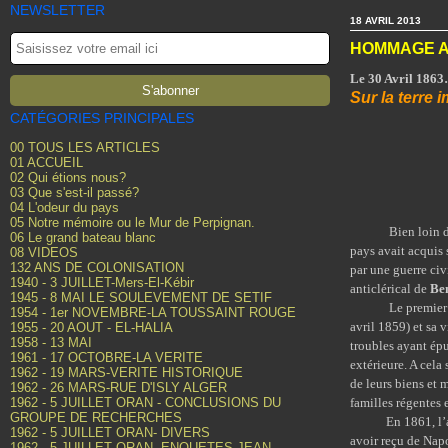
NEWSLETTER
18 AVRIL 2013
HOMMAGE A
Le
30 Avril 1863…
Sur la terre
CATÉGORIES PRINCIPALES
00 TOUS LES ARTICLES
01 ACCUEIL
02 Qui étions nous?
03 Que s'est-il passé?
04 L'odeur du pays
05 Notre mémoire ou le Mur de Perpignan.
Bien loin de la F
06 Le grand bateau blanc
pays avait acquis 
08 VIDEOS
132 ANS DE COLONISATION
par une guerre civ
1940 - 3 JUILLET-Mers-El-Kébir
anticlérical de
Be
1945 - 8 MAI LE SOULEVEMENT DE SETIF
Le premier insta
1954 - 1er NOVEMBRE-LA TOUSSAINT ROUGE
avril 1859) et sa 
1955 - 20 AOUT - EL-HALIA
1958 - 13 MAI
troubles ayant épu
1961 - 17 OCTOBRE-LA VERITE
extérieure. A cela 
1962 - 19 MARS-VERITE HISTORIQUE
de leurs biens et 
1962 - 26 MARS-RUE D'ISLY ALGER
1962 - 5 JUILLET ORAN - CONCLUSIONS DU
familles régentes
GROUPE DE RECHERCHES
En 1861, l’archi
1962 - 5 JUILLET ORAN- DIVERS
avoir reçu de Napo
1962 - 5 JUILLET ORAN- ENQUETES JEAN-