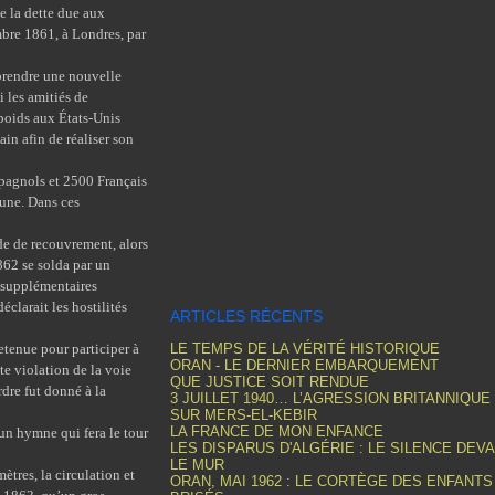
e la dette due aux
mbre 1861, à Londres, par
prendre une nouvelle
i les amitiés de
epoids aux États-Unis
ain afin de réaliser son
pagnols et 2500 Français
aune. Dans ces
e de recouvrement, alors
862 se solda par un
 supplémentaires
larait les hostilités
ARTICLES RÉCENTS
tenue pour participer à
LE TEMPS DE LA VÉRITÉ HISTORIQUE
ORAN - LE DERNIER EMBARQUEMENT
te violation de la voie
QUE JUSTICE SOIT RENDUE
dre fut donné à la
3 JUILLET 1940… L’AGRESSION BRITANNIQUE
SUR MERS-EL-KEBIR
LA FRANCE DE MON ENFANCE
n hymne qui fera le tour
LES DISPARUS D'ALGÉRIE : LE SILENCE DEV
LE MUR
tres, la circulation et
ORAN, MAI 1962 : LE CORTÈGE DES ENFANTS