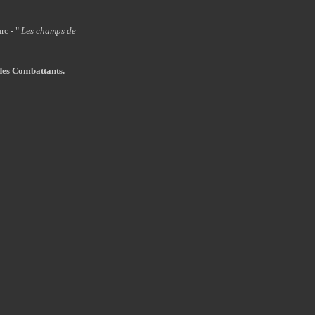
rc - "
Les champs de
des
C
ombattants
.