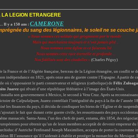
 LA LEGION ETRANGERE
CAMERONE
 Il y a 150 ans :
 imprégnée
du sang des légionnaires
, le soleil ne se couche 
« Nous sommes ces soldats qui grognaient par le monde
Mais qui marchaient toujours et n’ont jamais plié…
Nous sommes cette église et ce faisceau lié
Nous sommes cette race éternelle et profonde…
Nos fidélités sont des citadelles »
(Charles Péguy)
rance et de l’Algérie française, berceau de la Légion étrangère, un conflit se d
son indépendance en 1821, après onze ans de guerre contre l’Espagne. A partir de cet
ile où s’opposaient le parti conservateur et religieux (catholique) de
Félix Zuloaga
nito Juarez
qui rêvait d’une république fédérative à l’image des États-Unis.
lla son gouvernement à Mexico, le second à Vera Cruz. Après sa reconnaissance 
victoire de
Calpulalpam
, Juarez contrôlait l’intégralité du pays à la fin de l’année 
isé les finances du pays, il décida de confisquer les biens de l’Église et de suspendr
s’ajoutait le fait que durant cette guerre civile, les ressortissants des pays occident
même massacrés. Santa-Anna, l’un des chefs de parti, entama, dès 1854, des négociat
 européennes pour obtenir qu’un de leurs membres acceptât de devenir empereur du
duc d’Autriche Ferdinand Joseph Maximilien, accepta de porter la couronne im
léon III l’assurance qu’il l’aiderait à établir et protéger la monarchie du Mexique. 