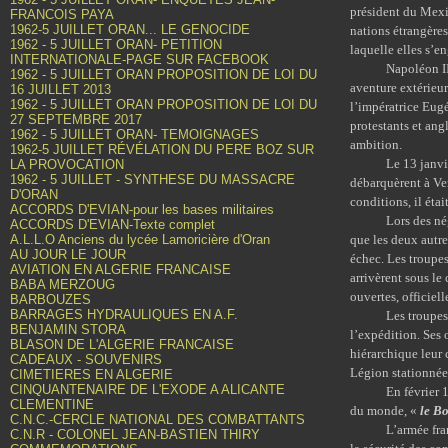
président du Mexi
FRANCOIS PAYA
1962-5 JUILLET ORAN... LE GENOCIDE
nations étrangères
1962 - 5 JUILLET ORAN- PETITION
laquelle elles s’
INTERNATIONALE-PAGE SUR FACEBOOK
Napoléon III, mal
1962 - 5 JUILLET ORAN PROPOSITION DE LOI DU
aventure extérieur
16 JUILLET 2013
1962 - 5 JUILLET ORAN PROPOSITION DE LOI DU
l’impératrice Eugé
27 SEPTEMBRE 2017
protestants et ang
1962 - 5 JUILLET ORAN- TEMOIGNAGES
ambition.
1962-5 JUILLET RÉVÉLATION DU PERE BOZ SUR
Le 13 janvier 18
LA PROVOCATION
1962 - 5 JUILLET - SYNTHESE DU MASSACRE
débarquèrent à Ver
D'ORAN
conditions, il éta
ACCORDS D'EVIAN-pour les bases militaires
Lors des négociat
ACCORDS D'EVIAN-Texte complet
A.L.L.O Anciens du lycée Lamoricière d'Oran
que les deux autre
AU JOUR LE JOUR
échec. Les troupe
AVIATION EN ALGERIE FRANCAISE
arrivèrent sous l
BABA MERZOUG
ouvertes, officiel
BARBOUZES
BARRAGES HYDRAULIQUES EN A.F.
Les troupes franç
BENJAMIN STORA
l’expédition. Ses 
BLASON DE L'ALGERIE FRANCAISE
hiérarchique leur 
CADEAUX - SOUVENIRS
Légion stationnée 
CIMETIERES EN ALGERIE
CINQUANTENAIRE DE L'EXODE A ALICANTE
En février 1863, 
CLEMENTINE
du monde, «
le B
C.N.C.-CERCLE NATIONAL DES COMBATTANTS
L’armée française
C.N.R - COLONEL JEAN-BASTIEN THIRY