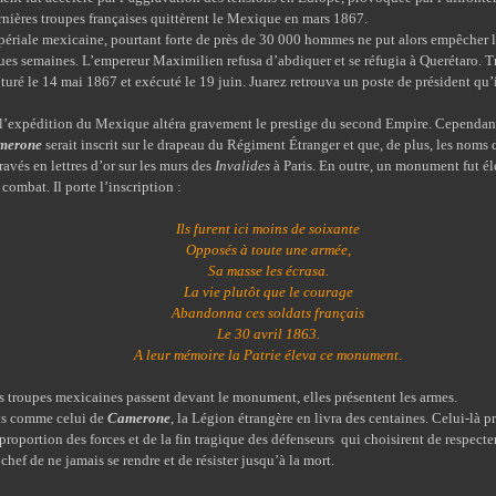
rnières troupes françaises quittèrent le Mexique en mars 1867.
e mexicaine, pourtant forte de près de 30 000 hommes ne put alors empêcher la 
ues semaines. L’empereur Maximilien refusa d’abdiquer et se réfugia à Querétaro. Tr
turé le 14 mai 1867 et exécuté le 19 juin. Juarez retrouva un poste de président qu’
édition du Mexique altéra gravement le prestige du second Empire. Cependant,
merone
serait inscrit sur le drapeau du Régiment Étranger et que, de plus, les noms 
avés en lettres d’or sur les murs des
Invalides
à Paris. En outre, un monument fut é
ombat. Il porte l’inscription :
Ils furent ici moins de soixante
Opposés à toute une armée,
Sa masse les écrasa.
La vie plutôt que le courage
Abandonna ces soldats français
Le 30 avril 1863.
A leur mémoire la Patrie éleva ce monument
.
s troupes mexicaines passent devant le monument, elles présentent les armes.
omme celui de
Camerone
, la Légion étrangère en livra des centaines. Celui-là 
sproportion des forces et de la fin tragique des défenseurs qui choisirent de respecte
 chef de ne jamais se rendre et de résister jusqu’à la mort.