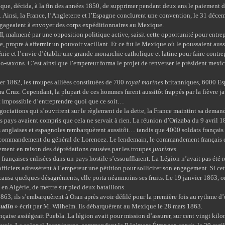
que, décida, à la fin des années 1850, de supprimer pendant deux ans le paiement d
. Ainsi, la France, l’Angleterre et l’Espagne conclurent une convention, le 31 déce
engageaient à envoyer des corps expéditionnaires au Mexique.
mené par une opposition politique active, saisit cette opportunité pour entre
e, propre à affermir un pouvoir vacillant. Et ce fut le Mexique où le poussaient auss
nie et l’envie d’établir une grande monarchie catholique et latine pour faire contr
lo-saxons. C’est ainsi que l’empereur forma le projet de renverser le président mexic
62, les troupes alliées constituées de 700
royal marines
britanniques, 6000 Es
a Cruz. Cependant, la plupart de ces hommes furent aussitôt frappés par la fièvre j
it impossible d’entreprendre quoi que ce soit…
ions qui s’ouvrirent sur le règlement de la dette, la France maintint sa demand
s pays avaient compris que cela ne servait à rien. La réunion d’Orizaba du 9 avril 1
s anglaises et espagnoles rembarquèrent aussitôt… tandis que 4000 soldats français
e commandement du général de Lorencez. Le lendemain, le commandement français déc
lement en raison des déprédations causées par les troupes
juaristes
.
aises enlisées dans un pays hostile s’essoufflaient. La Légion n’avait pas été re
officiers adressèrent à l’empereur une pétition pour solliciter son engagement. Si cet
causa quelques désagréments, elle porta néanmoins ses fruits. Le 19 janvier 1863, or
en Algérie, de mettre sur pied deux bataillons.
ils s’embarquèrent à Oran après avoir défilé pour la première fois au rythme d’u
oudin
» écrit par M. Wilhelm. Ils débarquèrent au Mexique le 28 mars 1863.
 assiégeait Puebla. La légion avait pour mission d’assurer, sur cent vingt kilomè