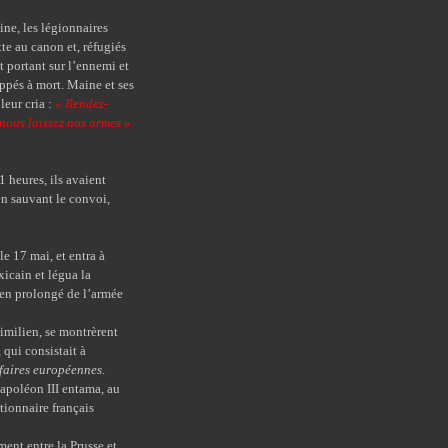
e, les légionnaires
te au canon et, réfugiés
ut portant sur l’ennemi et
appés à mort. Maine et ses
leur cria :
« Rendez-
 nous laissez nos armes »
.
heures, ils avaient
 en sauvant le convoi,
 17 mai, et entra à
icain et légua la
ien prolongé de l’armée
milien, se montrèrent
qui consistait à
ffaires européennes.
apoléon III entama, au
tionnaire français
nt entre la Prusse et