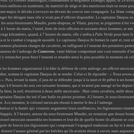
nvois. Le colonel Jeanningros, commandant le Régiment Étranger, apprit, le 29 avri
rois millions en numéraire, du matériel de siège et des munitions était en route po
ant-major, le décida à envoyer au-devant du convoi une compagnie. La 3ème comp
er fut désigné mais elle n’avait pas d’officier disponible. Le capitaine Danjou en
s sous-lieutenants Maudet, porte-drapeau, et Vilain, payeur, se joignirent à lui v
heure du matin, l’unité, forte de trois officiers et soixante-deux hommes, se mit e
ingt kilomètres, quand, à 7 heures du matin, elle s’arrêta à
Palo Verde
pour faire l
a et le combat s’engageât aussitôt. Le capitaine Danjou fit former le carré et, tout en
sement plusieurs charges de cavalerie, en infligeant à l’ennemi des premières pertes
teur de l’auberge de
Camerone
, vaste bâtisse comportant une cour entourée d’un
 s’y retrancher pour fixer l’ennemi et retarder ainsi le plus possible le moment où cel
ommes organisaient à la hâte la défense de cette auberge, un officier mexicain, 
bre, somma le capitaine Danjou de se rendre. Celui-ci fit répondre :
« Nous avons d
 ».
Puis, levant la main, il jura de se défendre jusqu’à la mort et fit prêter à ses ho
usqu’à 6 heures du soir, ces soixante hommes, qui n’avaient pas mangé ni bu depuis l
la faim, la soif, résistèrent à deux mille mexicains : Huit cents cavaliers, mille deux
ine Danjou fut tué d’une balle en pleine poitrine. A 2 heures, le sous-lieutenant
nt. A ce moment, le colonel mexicain réussit à mettre le feu à l’auberge.
 et la fumée qui venaient augmenter leurs souffrances, les légionnaires tinren
 frappés. A 5 heures, autour du sous-lieutenant Maudet, ne restaient que douze hom
lonel mexicain rassembla ses hommes et leur dit de quelle honte ils allaient se couvr
ignée de braves (un légionnaire qui comprenait l’espagnol traduisait au fur et à mesu
 donner l’assaut général par les brèches qu’ils avaient réussi à ouvrir, mais auparav