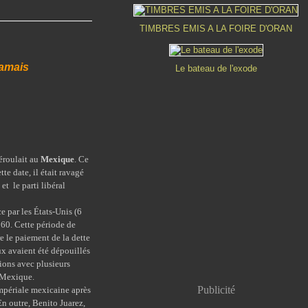
TIMBRES EMIS A LA FOIRE D'ORAN
jamais
Le bateau de l'exode
éroulait au
Mexique
. Ce
te date, il était ravagé
et le parti libéral
par les États-Unis (6
1860. Cette période de
e le paiement de la dette
aux avaient été dépouillés
ions avec plusieurs
 Mexique.
Publicité
périale mexicaine après
En outre, Benito Juarez,