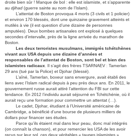
droite bien sûr ! Manque de bol : elle est islamiste, et s’apparente
au
djihad
(guerre sainte au nom de l’Islam).
L’attentat de Boston provoqua 4 morts (3 civils et 1 policier)
et environ 170 blessés, dont une quinzaine gravement atteints et
mutilés à vie (il est question d’une dizaine de personnes
amputées). Deux bombes artisanales ont explosé à quelques
secondes d’intervalle, près de la ligne arrivée du marathon de
Boston.
Les deux terroristes musulmans, immigrés tchétchènes
vivant aux USA depuis une dizaine d’années et
responsables de l’attentat de Boston, sont bel et bien des
islamistes radicaux
. Il s’agit des frères TSARNAEV : Tamerlan
29 ans (tué par la Police) et Djohar (blessé).
L’aîné, Tamerlan, boxeur sans envergure, avait établi des
liens avec l’Islam radical depuis à peu près deux ans. En 2011, le
gouvernement russe aurait attiré l’attention du FBI sur cette
tendance. En 2012 l’individu aurait séjourné en Tchétchénie, où il
aurait reçu une formation pour commettre un attentat (…).
Le cadet, Djohar, étudiant à l’Université américaine de
Cambridge, a bénéficié d’une bourse de plusieurs milliers de
dollars pour financer ses études.
Parce qu’ils étaient mal dans leur peau, donc mal intégrés
(on connaît la chanson), et pour remercier les USA de les avoir
reçus sur leur sol, ces deux véritables « taupes islamistes »