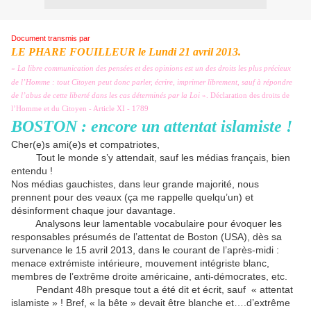
Document transmis par
LE PHARE FOUILLEUR le Lundi 21
avril
2013.
«
La libre communication des pensées et des opinions est un des droits les plus précieux
de l’Homme : tout Citoyen peut donc parler, écrire, imprimer librement, sauf à répondre
de l’abus de cette liberté dans les cas déterminés par la Loi
».
Déclaration des droits de
l’Homme et du Citoyen - Article XI - 1789
BOSTON : encore un attentat islamiste
!
Cher(e)s ami(e)s et compatriotes,
Tout le monde s’y attendait, sauf les médias français, bien
entendu !
Nos médias gauchistes, dans leur grande majorité, nous
prennent pour des veaux (ça me rappelle quelqu’un) et
désinforment chaque jour davantage.
Analysons leur lamentable vocabulaire pour évoquer les
responsables présumés de l’attentat de Boston (USA), dès sa
survenance le 15 avril 2013, dans le courant de l’après-midi :
menace extrémiste intérieure, mouvement intégriste blanc,
membres de l’extrême droite américaine, anti-démocrates, etc.
Pendant 48h presque tout a été dit et écrit, sauf « attentat
islamiste » ! Bref, « la bête » devait être blanche et….d’extrême