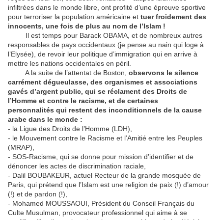
infiltrées dans le monde libre, ont profité d’une épreuve sportive
pour terroriser la population américaine et
tuer froidement des
innocents, une fois de plus au nom de l’Islam !
Il est temps pour Barack OBAMA, et de nombreux autres
responsables de pays occidentaux (je pense au nain qui loge à
l’Elysée), de revoir leur politique d’immigration qui en arrive à
mettre les nations occidentales en péril.
A la suite de l’attentat de Boston,
observons le silence
carrément dégueulasse, des organismes et associations
gavés d’argent public, qui se réclament des Droits de
l’Homme et contre le racisme, et de certaines
personnalités
qui restent des inconditionnels de la cause
arabe dans le monde :
- la Ligue des Droits de l’Homme (LDH),
- le Mouvement contre le Racisme et l’Amitié entre les Peuples
(MRAP),
- SOS-Racisme, qui se donne pour mission d’identifier et de
dénoncer les actes de discrimination raciale,
- Dalil BOUBAKEUR, actuel Recteur de la grande mosquée de
Paris, qui prétend que l’Islam est une religion de paix (!) d’amour
(!) et de pardon (!),
- Mohamed MOUSSAOUI, Président du Conseil Français du
Culte Musulman, provocateur professionnel qui aime à se