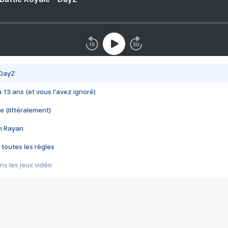
 DayZ
 a 13 ans (et vous l'avez ignoré)
e (littéralement)
im Rayan
 toutes les règles
s les jeux vidéo
us choquant de Rockstar ? - Le scandale BULLY
e plus moche de Steam
du RÊVE tourne au CAUCHEMAR