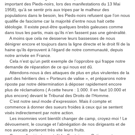
important des Pieds-noirs, lors des manifestations du 13 Mai
1958), qu’à se sentir pris aux tripes par le malheur des
populations dans le besoin, les Pieds-noirs refusent que l’on nous
qualifie de fascisme car la majorité d’entre nous hait cette
idéologie. Il existe peut-être quelques brebis galeuses comme
dans tous les partis, mais qu’ils n’en fassent pas une généralité.
A moins que cela ne desserve leurs bassesses de nous
dénigrer encore et toujours dans la ligne directe et le droit fil de la
haine qu’ils éprouvent à l’égard de notre communauté, depuis
notre arrivée en France.
Cela n’est qu’un petit exemple de l’opprobre qui frappe notre
demande de réparation de ce qui nous est dû.
Attendons-nous à des attaques de plus en plus virulentes de la
part des héritiers des « Porteurs de valise », et préparons notre
riposte par notre détermination à déposer rapidement encore
plus de réclamations ( A cette heure : 1.000. Il en faut 10.000 et
plus encore) devant le Tribunal des Droits de l’Homme.
C’est notre seul mode d’expression. Mais il compte et
commence à donner des sueurs froides à ceux qui se sentent
visés indirectement par notre action.
Les insomnies vont bientôt changer de camp, croyez-moi ! Le
dévouement, le courage et l’abnégation de nos dirigeants et de
nos avocats porteront très vite leurs fruits.