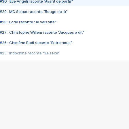
#30 : Eve Angeli raconte "Avant de partir"
#29 : MC Solaar raconte "Bouge de là"
28 : Lorie raconte "Je vais vite"
#27 : Christophe Willem raconte "Jacques a dit"
#26 : Chimène Badi raconte "Entre nous"
#25 : Indochine raconte "3e sexe"
#24 : Zaho raconte "C'est chelou"
#23 : Patrick Bruel raconte "Au café des délices"
#22 : Kyo raconte "Le chemin"
#21 : Nolwenn Leroy raconte "Cassé"
#20 : Patrick Hernandez raconte "Born to be alive"
#19 : Lorie raconte "Près de moi"
#18 : Michael Jones raconte "A nos actes manqués" (avec Jean-Jacque