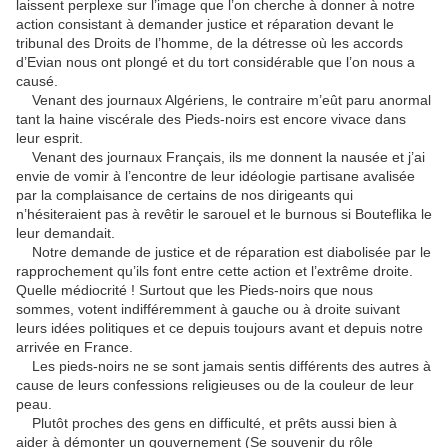
laissent perplexe sur l’image que l’on cherche à donner à notre
action consistant à demander justice et réparation devant le
tribunal des Droits de l’homme, de la détresse où les accords
d’Evian nous ont plongé et du tort considérable que l’on nous a
causé.
Venant des journaux Algériens, le contraire m’eût paru anormal
tant la haine viscérale des Pieds-noirs est encore vivace dans
leur esprit.
Venant des journaux Français, ils me donnent la nausée et j’ai
envie de vomir à l’encontre de leur idéologie partisane avalisée
par la complaisance de certains de nos dirigeants qui
n’hésiteraient pas à revêtir le sarouel et le burnous si Bouteflika le
leur demandait.
Notre demande de justice et de réparation est diabolisée par le
rapprochement qu’ils font entre cette action et l’extrême droite.
Quelle médiocrité ! Surtout que les Pieds-noirs que nous
sommes, votent indifféremment à gauche ou à droite suivant
leurs idées politiques et ce depuis toujours avant et depuis notre
arrivée en France.
Les pieds-noirs ne se sont jamais sentis différents des autres à
cause de leurs confessions religieuses ou de la couleur de leur
peau.
Plutôt proches des gens en difficulté, et prêts aussi bien à
aider à démonter un gouvernement (Se souvenir du rôle