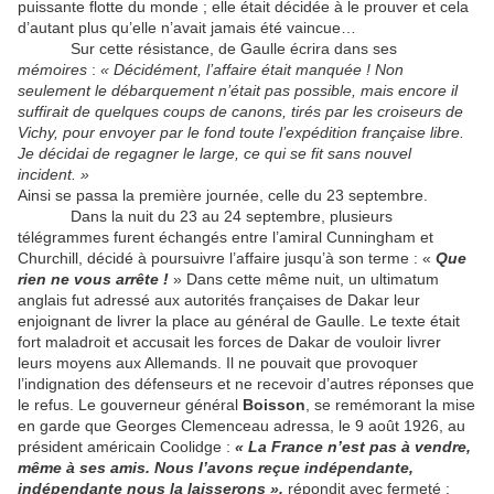
puissante flotte du monde ; elle était décidée à le prouver et cela
d’autant plus qu’elle n’avait jamais été vaincue…
Sur cette résistance, de Gaulle écrira dans ses
mémoires
:
« Décidément, l’affaire était manquée ! Non
seulement le débarquement n’était pas possible, mais encore il
suffirait de quelques coups de canons, tirés par les croiseurs de
Vichy, pour envoyer par le fond toute l’expédition française libre.
Je décidai de regagner le large, ce qui se fit sans nouvel
incident. »
Ainsi se passa la première journée, celle du 23 septembre.
Dans la nuit du 23 au 24 septembre, plusieurs
télégrammes furent échangés entre l’amiral Cunningham et
Churchill, décidé à poursuivre l’affaire jusqu’à son terme : «
Que
rien ne vous arrête !
» Dans cette même nuit, un ultimatum
anglais fut adressé aux autorités françaises de Dakar leur
enjoignant de livrer la place au général de Gaulle. Le texte était
fort maladroit et accusait les forces de Dakar de vouloir livrer
leurs moyens aux Allemands. Il ne pouvait que provoquer
l’indignation des défenseurs et ne recevoir d’autres réponses que
le refus. Le gouverneur général
Boisson
, se remémorant la mise
en garde que Georges Clemenceau adressa, le 9 août 1926, au
président américain Coolidge :
« La France n’est pas à vendre,
même à ses amis. Nous l’avons reçue indépendante,
indépendante nous la laisserons »,
répondit avec fermeté :