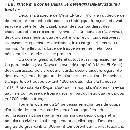
« La France m’a confié Dakar. Je défendrai Dakar jusqu’au
bout !
»
.
Depuis la tragédie de Mers El-Kebir, Vichy avait décidé de
défendre fermement cette position stratégique française et avait
envoyé à cet effet, de Casablanca, des bombardiers, des
chasseurs et des croiseurs. Il y avait là : Un cuirassé (
Richelieu
),
deux croiseurs légers, quatre contre torpilleur, trois destroyers,
six avisos, cinq croiseurs auxiliaires, trois cargos et trois sous-
marins. Par ailleurs, la force de frappe aérienne n’était pas
négligeable… et elle allait le prouver.
Du côté anglais, la flotte était tout aussi impressionnante :
Un porte avions (
Ark Royal
qui avait déjà opéré à Mers El-Kebir),
deux cuirassés, trois croiseurs lourds, deux croiseurs légers, dix
destroyers, deux dragueurs de mines et une dizaine de navires
transports de troupes portant 4200 soldats –dont la fameuse
ème
101
brigade des
Royal Marines…
à laquelle s’ajoutait l’armée
gaulliste composée de trois avisos, un patrouilleur, quatre cargos
et 2700 soldats français.
Toute la journée du 24 se passa en échanges de coups
d’artillerie de marine entre les deux flottes qui firent de
nombreuses victimes parmi les marins des deux camps et la
population civile qui subit également ce pilonnage. Des obus
anglais de gros calibre (380m/m) tombèrent sur la ville, touchant,