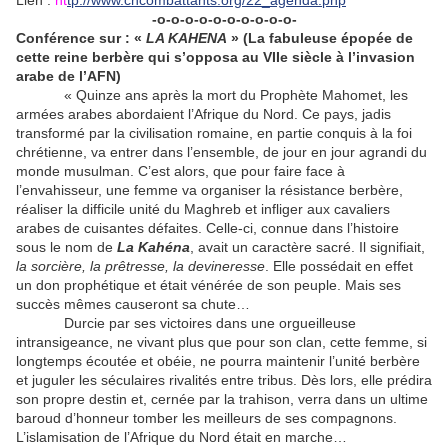
Lien :
ht
tp://www.cncombattants.org/22_agenda.php
-o-o-o-o-o-o-o-o-o-o-
Conférence sur :
«
LA KAHENA
»
(La fabuleuse épopée de
cette reine berbère qui s’opposa au VIIe siècle à l’invasion
arabe de l’AFN)
« Quinze ans après la mort du Prophète Mahomet, les
armées arabes abordaient l’Afrique du Nord. Ce pays, jadis
transformé par la civilisation romaine, en partie conquis à la foi
chrétienne, va entrer dans l’ensemble, de jour en jour agrandi du
monde musulman. C’est alors, que pour faire face à
l’envahisseur, une femme va organiser la résistance berbère,
réaliser la difficile unité du Maghreb et infliger aux cavaliers
arabes de cuisantes défaites. Celle-ci, connue dans l’histoire
sous le nom de
La Kahéna
, avait un caractère sacré. Il signifiait,
la sorcière, la prêtresse, la devineresse
. Elle possédait en effet
un don prophétique et était vénérée de son peuple. Mais ses
succès mêmes causeront sa chute…
Durcie par ses victoires dans une orgueilleuse
intransigeance, ne vivant plus que pour son clan, cette femme, si
longtemps écoutée et obéie, ne pourra maintenir l’unité berbère
et juguler les séculaires rivalités entre tribus. Dès lors, elle prédira
son propre destin et, cernée par la trahison, verra dans un ultime
baroud d’honneur tomber les meilleurs de ses compagnons.
L’islamisation de l’Afrique du Nord était en marche…