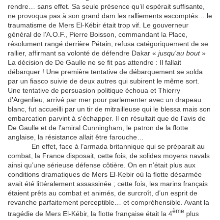
rendre… sans effet. Sa seule présence qu’il espérait suffisante,
ne provoqua pas à son grand dam les ralliements escomptés… le
traumatisme de Mers El-Kébir était trop vif. Le gouverneur
général de l'A.O.F., Pierre Boisson, commandant la Place,
résolument rangé derrière Pétain, refusa catégoriquement de se
rallier, affirmant sa volonté de défendre Dakar «
jusqu'au bout
»
La décision de De Gaulle ne se fit pas attendre : Il fallait
débarquer ! Une première tentative de débarquement se solda
par un fiasco suivie de deux autres qui subirent le même sort.
Une tentative de persuasion politique échoua et Thierry
d’Argenlieu, arrivé par mer pour parlementer avec un drapeau
blanc, fut accueilli par un tir de mitrailleuse qui le blessa mais son
embarcation parvint à s'échapper. Il en résultait que de l’avis de
De Gaulle et de l’amiral Cunningham, le patron de la flotte
anglaise, la résistance allait être farouche…
En effet, face à l’armada britannique qui se préparait au
combat, la France disposait, cette fois, de solides moyens navals
ainsi qu’une sérieuse défense côtière. On en n’était plus aux
conditions dramatiques de Mers El-Kebir où la flotte désarmée
avait été littéralement assassinée ; cette fois, les marins français
étaient prêts au combat et animés, de surcroît, d’un esprit de
revanche parfaitement perceptible… et compréhensible. Avant la
ème
tragédie de Mers El-Kébir, la flotte française était la 4
plus