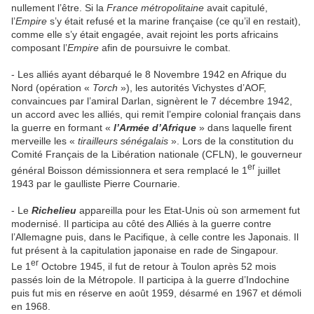
nullement l’être. Si la
France métropolitaine
avait capitulé,
l’
Empire
s’y était refusé et la marine française (ce qu’il en restait),
comme elle s’y était engagée, avait rejoint les ports africains
composant l’
Empire
afin de poursuivre le combat.
- Les alliés ayant débarqué le 8 Novembre 1942 en Afrique du
Nord (opération «
Torch
»), les autorités Vichystes d’AOF,
convaincues par l’amiral Darlan, signèrent le 7 décembre 1942,
un accord avec les alliés, qui remit l’empire colonial français dans
la guerre en formant «
l’Armée d’Afrique
» dans laquelle firent
merveille les «
tirailleurs sénégalais
». Lors de la constitution du
Comité Français de la Libération nationale (CFLN), le gouverneur
er
général Boisson démissionnera et sera remplacé le 1
juillet
1943 par le gaulliste Pierre Cournarie.
- Le
Richelieu
appareilla pour les Etat-Unis où son armement fut
modernisé. Il participa au côté des Alliés à la guerre contre
l’Allemagne puis, dans le Pacifique, à celle contre les Japonais. Il
fut présent à la capitulation japonaise en rade de Singapour.
er
Le 1
Octobre 1945, il fut de retour à Toulon après 52 mois
passés loin de la Métropole. Il participa à la guerre d’Indochine
puis fut mis en réserve en août 1959, désarmé en 1967 et démoli
en 1968.