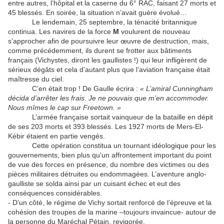
entre autres, l’hôpital et la caserne du 6° RAC, faisant 27 morts et
45 blessés. En soirée, la situation n’avait guère évolué…
Le lendemain, 25 septembre, la ténacité britannique
continua. Les navires de la force
M
voulurent de nouveau
s’approcher afin de poursuivre leur œuvre de destruction, mais,
comme précédemment, ils durent se frotter aux bâtiments
français (Vichystes, diront les gaullistes !) qui leur infligèrent de
sérieux dégâts et cela d’autant plus que l’aviation française était
maîtresse du ciel.
C’en était trop ! De Gaulle écrira :
« L’amiral Cunningham
décida d’arrêter les frais. Je ne pouvais que m’en accommoder.
Nous mîmes le cap sur Freetown. »
L’armée française sortait vainqueur de la bataille en dépit
de ses 203 morts et 393 blessés. Les 1927 morts de Mers-El-
Kébir étaient en partie vengés.
Cette opération constitua un tournant idéologique pour les
gouvernements, bien plus qu'un affrontement important du point
de vue des forces en présence, du nombre des victimes ou des
pièces militaires détruites ou endommagées. L’aventure anglo-
gaulliste se solda ainsi par un cuisant échec et eut des
conséquences considérables.
- D’un côté, le régime de Vichy sortait renforcé de l’épreuve et la
cohésion des troupes de la marine –toujours invaincue- autour de
la personne du Maréchal Pétain, revigorée.