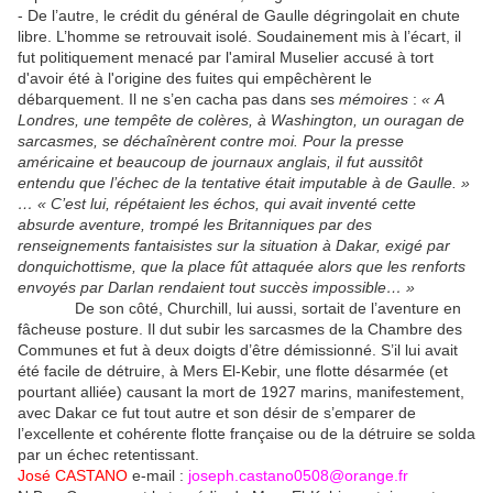
- De l’autre, le crédit du général de Gaulle dégringolait en chute
libre. L’homme se retrouvait isolé. Soudainement mis à l’écart, il
fut politiquement menacé par l'amiral Muselier accusé à tort
d'avoir été à l'origine des fuites qui empêchèrent le
débarquement. Il ne s’en cacha pas dans ses
mémoires
:
« A
Londres, une tempête de colères, à Washington, un ouragan de
sarcasmes, se déchaînèrent contre moi. Pour la presse
américaine et beaucoup de journaux anglais, il fut aussitôt
entendu que l’échec de la tentative était imputable à de Gaulle. »
… « C’est lui, répétaient les échos, qui avait inventé cette
absurde aventure, trompé les Britanniques par des
renseignements fantaisistes sur la situation à Dakar, exigé par
donquichottisme, que la place fût attaquée alors que les renforts
envoyés par Darlan rendaient tout succès impossible… »
De son côté, Churchill, lui aussi, sortait de l’aventure en
fâcheuse posture. Il dut subir les sarcasmes de la Chambre des
Communes et fut à deux doigts d’être démissionné. S’il lui avait
été facile de détruire, à Mers El-Kebir, une flotte désarmée (et
pourtant alliée) causant la mort de 1927 marins, manifestement,
avec Dakar ce fut tout autre et son désir de s’emparer de
l’excellente et cohérente flotte française ou de la détruire se solda
par un échec retentissant.
José CASTANO
e-mail :
joseph.castano0508@orange.fr