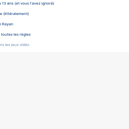
 a 13 ans (et vous l'avez ignoré)
e (littéralement)
im Rayan
 toutes les règles
s les jeux vidéo
us choquant de Rockstar ? - Le scandale BULLY
e plus moche de Steam
du RÊVE tourne au CAUCHEMAR
pendant 8 heures
it… à tort
umiliés par un jeu vidéo
ire - Final Fantasy 8
ti un empire - Age of Empires