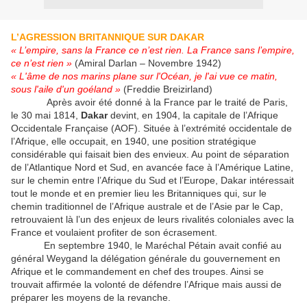
L’AGRESSION BRITANNIQUE SUR DAKAR
« L’empire, sans la France ce n’est rien. La France sans l’empire,
ce n’est rien »
(Amiral Darlan – Novembre 1942)
« L'âme de nos marins plane sur l'Océan, je l'ai vue ce matin,
sous l'aile d'un goéland »
(Freddie Breizirland)
Après avoir été donné à la France par le traité de Paris,
le 30 mai 1814,
Dakar
devint, en 1904, la capitale de l’Afrique
Occidentale Française (AOF). Située à l’extrémité occidentale de
l’Afrique, elle occupait, en 1940, une position stratégique
considérable qui faisait bien des envieux. Au point de séparation
de l’Atlantique Nord et Sud, en avancée face à l’Amérique Latine,
sur le chemin entre l’Afrique du Sud et l’Europe, Dakar intéressait
tout le monde et en premier lieu les Britanniques qui, sur le
chemin traditionnel de l’Afrique australe et de l’Asie par le Cap,
retrouvaient là l’un des enjeux de leurs rivalités coloniales avec la
France et voulaient profiter de son écrasement.
En septembre 1940, le Maréchal Pétain avait confié au
général Weygand la délégation générale du gouvernement en
Afrique et le commandement en chef des troupes. Ainsi se
trouvait affirmée la volonté de défendre l’Afrique mais aussi de
préparer les moyens de la revanche.