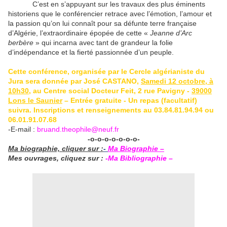
C’est en s’appuyant sur les travaux des plus éminents
historiens que le conférencier retrace avec l’émotion, l’amour et
la passion qu’on lui connaît pour sa défunte terre française
d’Algérie, l’extraordinaire épopée de cette «
Jeanne d’Arc
berbère
» qui incarna avec tant de grandeur la folie
d’indépendance et la fierté passionnée d’un peuple.
Cette conférence, organisée par le Cercle algérianiste du
Jura sera donnée par José CASTANO,
Samedi 12 octobre, à
10h30
, au Centre social Docteur Feit, 2 rue Pavigny -
39000
Lons le Saunier
– Entrée gratuite - Un repas (facultatif)
suivra. Inscriptions et renseignements au 03.84.81.94.94 ou
06.01.91.07.68
-E-mail :
bruand.theophile@neuf.fr
-o-o-o-o-o-o-o-
Ma biographie, cliquer sur :
-
Ma Biographie
–
Mes ouvrages, cliquez sur :
-Ma Bibliographie –