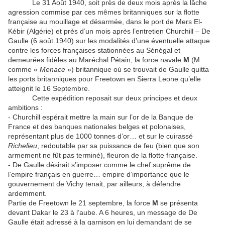
Le 31 Août 1940, soit près de deux mois après la lâche
agression commise par ces mêmes britanniques sur la flotte
française au mouillage et désarmée, dans le port de Mers El-
Kébir (Algérie) et près d’un mois après l’entretien Churchill – De
Gaulle (6 août 1940) sur les modalités d’une éventuelle attaque
contre les forces françaises stationnées au Sénégal et
demeurées fidèles au Maréchal Pétain, la force navale
M
(M
comme «
Menace
») britannique où se trouvait de Gaulle quitta
les ports britanniques pour Freetown en Sierra Leone qu’elle
atteignit le 16 Septembre.
Cette expédition reposait sur deux principes et deux
ambitions :
- Churchill espérait mettre la main sur l’or de la Banque de
France et des banques nationales belges et polonaises,
représentant plus de 1000 tonnes d’or… et sur le cuirassé
Richelieu
, redoutable par sa puissance de feu (bien que son
armement ne fût pas terminé), fleuron de la flotte française.
- De Gaulle désirait s’imposer comme le chef suprême de
l’empire français en guerre… empire d’importance que le
gouvernement de Vichy tenait, par ailleurs, à défendre
ardemment.
Partie de Freetown le 21 septembre, la force
M
se présenta
devant Dakar le 23 à l’aube. A 6 heures, un message de De
Gaulle était adressé à la garnison en lui demandant de se