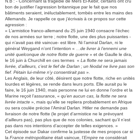
N.B : - Concernant la tragédie de Mers El-Kebir, certains ont cru
bon de justifier l’agression britannique par le fait que nos
bâtiments seraient, inéluctablement, tombés entre les mains des
Allemands. Je rappelle ce que j’écrivais à ce propos sur cette
agression :
« L’armistice franco-allemand du 25 juin 1940 consacre l’échec
de nos armées sur terre ; notre flotte, une des plus puissantes -
qui n’avait pas été vaincue- est libre. Ni l’amiral Darlan, ni le
général Weygand n’ont l’intention « …
de livrer à l’ennemi une
unité quelconque de notre flotte de guerre
» et de Gaulle le dira,
le 16 juin à Churchill en ces termes «
La flotte ne sera jamais
livrée, d’ailleurs, c’est le fief de Darlan ; un féodal ne livre pas son
fief. Pétain lui-même n’y consentirait pas
».
Les Anglais, de leur côté, désirent que notre flotte, riche en unités
lourdes et légères, se rende dans leurs ports. Elle aurait pu le
faire, le 16 juin 1940, mais personne ne lui en donne l’ordre et la
Marine reçoit l’assurance, «
qu’en aucun cas, la flotte ne sera
livrée intacte
», mais qu’elle se repliera probablement en Afrique
ou sera coulée précise l’Amiral Darlan. Hitler ne demande pas
livraison de notre flotte (le projet d’armistice ne le prévoyant
d’ailleurs pas), pas plus que de nos colonies, sachant qu’il n’est
pas dans nos intentions d’accepter de telles exigences. »
Cet épisode sur Dakar confirme la justesse de mes propos car si
la
France métropolitaine
était vaincue, l’
Empire
ne considérait