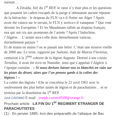
naissait…
er
A Zéralda, fief du 1
REP, le cœur n’y était plus et les questions
que posaient les cadres rescapés de la purge n’obtenaient aucune réponse
de la hiérarchie : le drapeau du FLN va-t-il flotter sur Alger ? Après
avoir été vaincu sur le terrain, le FLN y sortira-t-il vainqueur ? Que vont
devenir les Européens ? Et les Musulmans ralliés au drapeau français,
eux qui ont cru aux promesses de l’armée ? Après l’Indochine,
l’Algérie… L’armée sera-t-elle donc éternellement vaincue,
éternellement parjure ?
Et de mains en mains l’on se passait une lettre. C’était une missive vieille
de 2000 ans. Le texte, rapporté par
Suétone
, était de
Marcus Flavinius
,
ème
centurion à la 2
cohorte de la légion
Augusta
. Destiné à son cousin
Tertullus
, il avait été écrit en Numidie, ainsi que s’appelait l’Algérie à
l’époque romaine :
«
Si nous devions laisser nos os blanchis en vain sur
les pistes du désert, alors que l’on prenne garde à la colère des
légions !
»
La colère des légions ! Elle se concrétisa le 22 avril 1961 avec le
soulèvement des plus belles unités de légion et de parachutistes… et se
er
termina par la dissolution du 1
REP.
E-mail :
joseph.castano0508@orange.fr
José CASTANO
er
Prochain article :
LA FIN DU 1
REGIMENT ETRANGER DE
PARACHUTISTES
(1) - En janvier 1885, lors des préparatifs de l’attaque de Bac