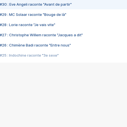
#30 : Eve Angeli raconte "Avant de partir"
#29 : MC Solaar raconte "Bouge de là"
28 : Lorie raconte "Je vais vite"
#27 : Christophe Willem raconte "Jacques a dit"
#26 : Chimène Badi raconte "Entre nous"
#25 : Indochine raconte "3e sexe"
#24 : Zaho raconte "C'est chelou"
#23 : Patrick Bruel raconte "Au café des délices"
#22 : Kyo raconte "Le chemin"
#21 : Nolwenn Leroy raconte "Cassé"
#20 : Patrick Hernandez raconte "Born to be alive"
#19 : Lorie raconte "Près de moi"
#18 : Michael Jones raconte "A nos actes manqués" (avec Jean-Jacque