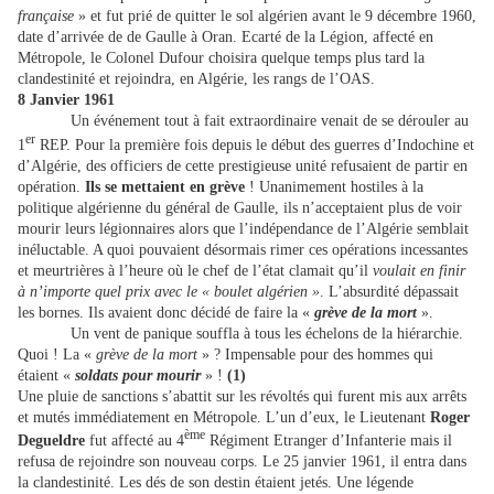
française
» et fut prié de quitter le sol algérien avant le 9 décembre 1960,
date d’arrivée de de Gaulle à Oran. Ecarté de la Légion, affecté en
Métropole, le Colonel Dufour choisira quelque temps plus tard la
clandestinité et rejoindra, en Algérie, les rangs de l’OAS.
8 Janvier 1961
Un événement tout à fait extraordinaire venait de se dérouler au
er
1
REP. Pour la première fois depuis le début des guerres d’Indochine et
d’Algérie, des officiers de cette prestigieuse unité refusaient de partir en
opération.
Ils se mettaient en grève
! Unanimement hostiles à la
politique algérienne du général de Gaulle, ils n’acceptaient plus de voir
mourir leurs légionnaires alors que l’indépendance de l’Algérie semblait
inéluctable. A quoi pouvaient désormais rimer ces opérations incessantes
et meurtrières à l’heure où le chef de l’état clamait qu’il
voulait en finir
à n’importe quel prix avec le « boulet algérien »
. L’absurdité dépassait
les bornes. Ils avaient donc décidé de faire la «
grève de la mort
».
Un vent de panique souffla à tous les échelons de la hiérarchie.
Quoi ! La «
grève de la mort
» ? Impensable pour des hommes qui
étaient «
soldats pour mourir
» !
(1)
Une pluie de sanctions s’abattit sur les révoltés qui furent mis aux arrêts
et mutés immédiatement en Métropole. L’un d’eux, le Lieutenant
Roger
ème
Degueldre
fut affecté au 4
Régiment Etranger d’Infanterie mais il
refusa de rejoindre son nouveau corps. Le 25 janvier 1961, il entra dans
la clandestinité. Les dés de son destin étaient jetés. Une légende