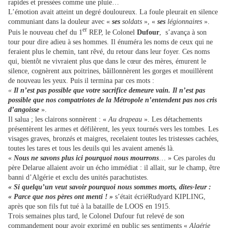
rapides et pressées comme une pluie…
L’émotion avait atteint un degré douloureux. La foule pleurait en silence
communiant dans la douleur avec «
ses
soldats
», «
ses
légionnaires
».
er
Puis le nouveau chef du 1
REP, le Colonel
Dufour
, s’avança à son
tour pour dire adieu à ses hommes. Il énuméra les noms de ceux qui ne
feraient plus le chemin, tant rêvé, du retour dans leur foyer. Ces noms
qui, bientôt ne vivraient plus que dans le cœur des mères, émurent le
silence, cognèrent aux poitrines, bâillonnèrent les gorges et mouillèrent
de nouveau les yeux. Puis il termina par ces mots :
«
Il n’est pas possible que votre sacrifice demeure vain. Il n’est pas
possible que nos compatriotes de la Métropole n’entendent pas nos cris
d’angoisse
».
Il salua ; les clairons sonnèrent : «
Au drapeau
». Les détachements
présentèrent les armes et défilèrent, les yeux tournés vers les tombes. Les
visages graves, bronzés et maigres, recelaient toutes les tristesses cachées,
toutes les tares et tous les deuils qui les avaient amenés là.
«
Nous ne savons plus ici pourquoi nous mourrons
… » Ces paroles du
père Delarue allaient avoir un écho immédiat : il allait, sur le champ, être
banni d’Algérie et exclu des unités parachutistes.
« Si quelqu’un veut savoir pourquoi nous sommes morts, dites-leur :
« Parce que nos pères ont menti ! »
s’était écriéRudyard KIPLING,
après que son fils fut tué à la bataille de LOOS en 1915.
Trois semaines plus tard, le Colonel Dufour fut relevé de son
commandement pour avoir exprimé en public ses sentiments «
Algérie