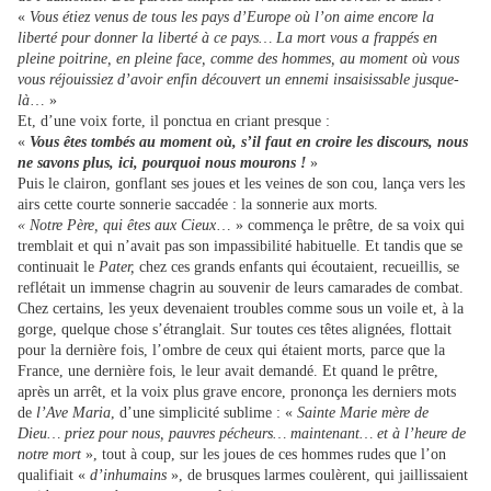
«
Vous étiez venus de tous les pays d’Europe où l’on aime encore la
liberté pour donner la liberté à ce pays… La mort vous a frappés en
pleine poitrine, en pleine face, comme des hommes, au moment où vous
vous réjouissiez d’avoir enfin découvert un ennemi insaisissable jusque-
là
… »
Et, d’une voix forte, il ponctua en criant presque :
«
Vous êtes tombés au moment où, s’il faut en croire les discours, nous
ne savons plus, ici, pourquoi nous mourons !
»
Puis le clairon, gonflant ses joues et les veines de son cou, lança vers les
airs cette courte sonnerie saccadée : la sonnerie aux morts.
« Notre Père, qui êtes aux Cieux
… » commença le prêtre, de sa voix qui
tremblait et qui n’avait pas son impassibilité habituelle. Et tandis que se
continuait le
Pater,
chez ces grands enfants qui écoutaient, recueillis, se
reflétait un immense chagrin au souvenir de leurs camarades de combat.
Chez certains, les yeux devenaient troubles comme sous un voile et, à la
gorge, quelque chose s’étranglait. Sur toutes ces têtes alignées, flottait
pour la dernière fois, l’ombre de ceux qui étaient morts, parce que la
France, une dernière fois, le leur avait demandé. Et quand le prêtre,
après un arrêt, et la voix plus grave encore, prononça les derniers mots
de
l’Ave Maria
, d’une simplicité sublime : «
Sainte Marie mère de
Dieu… priez pour nous, pauvres pécheurs… maintenant… et à l’heure de
notre mort
», tout à coup, sur les joues de ces hommes rudes que l’on
qualifiait «
d’inhumains
», de brusques larmes coulèrent, qui jaillissaient