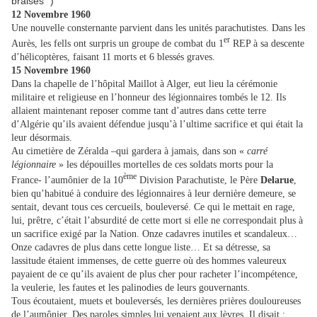
braises ")
12 Novembre 1960
Une nouvelle consternante parvient dans les unités parachutistes. Dans les
er
Aurès, les fells ont surpris un groupe de combat du 1
REP à sa descente
d’hélicoptères, faisant 11 morts et 6 blessés graves.
15 Novembre 1960
Dans la chapelle de l’hôpital Maillot à Alger, eut lieu la cérémonie
militaire et religieuse en l’honneur des légionnaires tombés le 12. Ils
allaient maintenant reposer comme tant d’autres dans cette terre
d’Algérie qu’ils avaient défendue jusqu’à l’ultime sacrifice et qui était la
leur désormais.
Au cimetière de Zéralda –qui gardera à jamais, dans son «
carré
légionnaire
» les dépouilles mortelles de ces soldats morts pour la
ème
France- l’aumônier de la 10
Division Parachutiste, le Père
Delarue
,
bien qu’habitué à conduire des légionnaires à leur dernière demeure, se
sentait, devant tous ces cercueils, bouleversé. Ce qui le mettait en rage,
lui, prêtre, c’était l’absurdité de cette mort si elle ne correspondait plus à
un sacrifice exigé par la Nation. Onze cadavres inutiles et scandaleux…
Onze cadavres de plus dans cette longue liste… Et sa détresse, sa
lassitude étaient immenses, de cette guerre où des hommes valeureux
payaient de ce qu’ils avaient de plus cher pour racheter l’incompétence,
la veulerie, les fautes et les palinodies de leurs gouvernants.
Tous écoutaient, muets et bouleversés, les dernières prières douloureuses
de l’aumônier. Des paroles simples lui venaient aux lèvres. Il disait :