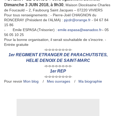
Dimanche 3 JUIN 2018, à 9h30
, Maison Diocésaine Charles
de Foucauld – 2, Faubourg Saint Jacques – 07220 VIVIERS
Pour tous renseignements : - Pierre-Joël CHAIGNON du
RONCERAY (Président de l’ALMA) :
pjcdr@orange.fr
- 04 67 84
15 86
- Emile ESPASA (Trésorier) :
emile.espasa@wanadoo.fr
– 05
56 05 10 25
Pour la bonne organisation, il serait souhaitable de s’inscrire. -
Entrée gratuite
-o-o-o-o-o-o-o-o-
1er REGIMENT ETRANGER DE PARACHUTISTES,
HELIE DENOIX DE SAINT-MARC
-o-o-o-o-o-o-o-o-
1er REP
-o-o-o-o-o-o-o-o-
Pour revoir
Mon blog
/
Mes ouvrages
/
Ma biographie