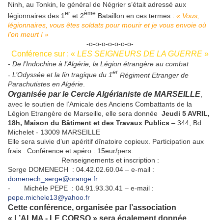
Ninh, au Tonkin, le général de Négrier s’était adressé aux
er
ème
légionnaires des 1
et 2
Bataillon en ces termes :
« Vous,
légionnaires, vous êtes soldats pour mourir et je vous envoie où
l’on meurt ! »
-o-o-o-o-o-o-o-
Conférence sur : «
LES SEIGNEURS DE LA GUERRE
»
-
De l’Indochine à l’Algérie, la Légion étrangère au combat
er
-
L’Odyssée et la fin tragique du 1
Régiment Etranger de
Parachutistes en Algérie
.
Organisée par le Cercle Algérianiste de MARSEILLE
,
avec le soutien de l’Amicale des Anciens Combattants de la
Légion Etrangère de Marseille, elle sera donnée
Jeudi 5 AVRIL,
18h, Maison du Bâtiment et des Travaux Publics
– 344, Bd
Michelet - 13009 MARSEILLE
Elle sera suivie d’un apéritif dînatoire copieux. Participation aux
frais : Conférence et apéro : 15eur/pers.
Renseignements et inscription :
Serge DOMENECH : 04.42.02.60.04 – e-mail :
domenech_serge@orange.fr
- Michèle PEPE : 04.91.93.30.41 – e-mail :
pepe.michele13@yahoo.fr
Cette conférence, organisée par l’association
« L’ALMA - LE CORSO » sera également donnée,