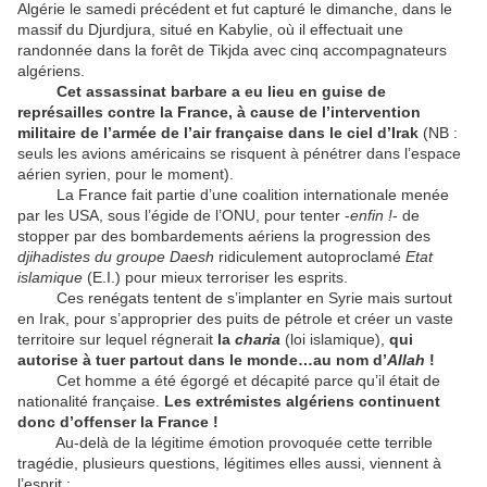
Algérie le samedi précédent et fut capturé le dimanche, dans le
massif du Djurdjura, situé en Kabylie, où il effectuait une
randonnée dans la forêt de Tikjda avec cinq accompagnateurs
algériens.
Cet assassinat barbare a eu lieu en guise de
représailles contre la France, à cause de l’intervention
militaire de l’armée de l’air française dans le ciel d’Irak
(NB :
seuls les avions américains se risquent à pénétrer dans l’espace
aérien syrien, pour le moment).
La France fait partie d’une coalition internationale menée
par les USA, sous l’égide de l’ONU, pour tenter -
enfin !
- de
stopper par des bombardements aériens la progression des
djihadistes du groupe Daesh
ridiculement autoproclamé
Etat
islamique
(E.I.) pour mieux terroriser les esprits.
Ces renégats tentent de s’implanter en Syrie mais surtout
en Irak, pour s’approprier des puits de pétrole et créer un vaste
territoire sur lequel régnerait
la
charia
(loi islamique),
qui
autorise à tuer partout dans le monde…au nom d’
Allah
!
Cet homme a été égorgé et décapité parce qu’il était de
nationalité française.
Les extrémistes algériens continuent
donc d’offenser la France !
Au-delà de la légitime émotion provoquée cette terrible
tragédie, plusieurs questions, légitimes elles aussi, viennent à
l’esprit :