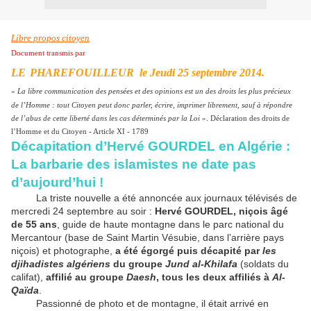
Libre propos citoyen
Document transmis par
LE
PHAREFOUILLEUR le
Jeudi 25 septembre 2014
.
«
La libre communication des pensées et des opinions est un des droits les plus précieux
de l’Homme : tout Citoyen peut donc parler, écrire, imprimer librement, sauf à répondre
de l’abus de cette liberté dans les cas déterminés par la Loi
».
Déclaration des droits de
l’Homme et du Citoyen - Article XI - 1789
Décapitation d’Hervé GOURDEL en Algérie
:
La barbarie des islamistes ne date pas
d’aujourd’hui
!
La triste nouvelle a été annoncée aux journaux télévisés de
mercredi 24 septembre au soir :
Hervé GOURDEL, niçois âgé
de 55 ans
, guide de haute montagne dans le parc national du
Mercantour (base de Saint Martin Vésubie, dans l’arrière pays
niçois) et photographe,
a été égorgé puis décapité par
les
djihadistes algériens
du groupe
Jund al-Khilafa
(soldats du
califat),
affilié au groupe
Daesh
, tous les
deux affiliés à
Al-
Qaïda
.
Passionné de photo et de montagne, il était arrivé en