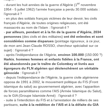
er
- durant les huit années de la guerre d’Algérie (1
novembre
1954 - 5 juillet 1962) l’armée française a perdu 30.000 soldats :
l’ignorait-il ?
- en plus des soldats français victimes de leur devoir, les civils
français d’Algérie, de toutes origines religieuses, ont été
massacrés au nom de l’Islam : l’ignorait-il ?
-
par ailleurs, pendant et à la fin de la guerre d’Algérie, 2034
personnes
(des civils et des militaires)
ont été enlevées et
sont
considérées comme
disparues
(pointage rigoureux, à ce jour,
de mon ami Jean-Claude ROSSO, chercheur spécialisé sur ce
sujet) : l’ignorait-il ?
- après l’indépendance de l’Algérie,
environ 100.000
(150.000 ?)
Harkis
,
hommes femmes et enfants fidèles à la France, ont
été abandonnés par le traître de Colombey et livrés aux
égorgeurs du FLN algérien qui déclenchèrent un véritable
génocide
: l’ignorait-il ?
- depuis l’indépendance de l’Algérie, la guerre civile algérienne
opposa de 1991 à 2002, le mouvement politique du FIS (Front
islamique du salut) au gouvernement algérien, avec l’apparition
de forces paramilitaires comme l’AIS (Armée Islamique du Salut),
ou le GIA (Groupe Islamiste Armé) : l’ignorait-il ?
- suite à l’interdiction du FIS et à l’arrestation de milliers de ses
partisans,
suite à
la reddition de l’AIS et à la défaite du GIA