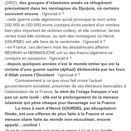
(2002),
des groupes d’islamistes
armés se réfugièrent
précisément dans les montagnes du Djurjura, où certains
survivent encore
: l’ignorait-il ?
- cette guerre civile algérienne aurait provoqué la mort entre
100.000 et 150.000 morts (certains écrits parlent d’un nombre
bien plus important de victimes civiles), et elle continue, larvée
certes mais elle continue, au sein des montagnes où Hervé
GOURDEL est allé faire de la randonnée : l’ignorait-il ?
- en France, ces derniers mois les désastreuses affaires
MEHRAH et NEMMOUCHE ont vu des franco-algériens se
conduire en assassins : l’ignorait-il ?
-
depuis quelques années c’est le monde entier qui est la
victime d’une guerre
sainte (d
jihad
) déclenchée par les fous
d’Allah
contre l’Occident
: l’ignorait-il ?
Contrairement à ce que nous fait croire l’actuel
gouvernement socialiste, prisonnier de ses électeurs favorables à
l’islamisation de la France,
la mort de
l’otage français n’est
pas un acte isolé : elle est le prolongement de la menace
islamiste qui pèse chaque jour davantage sur la France
.
La mise à mort d’Hervé GOURDEL
par décapitation
filmée, est une
offense de plus faite à la France
et une
menace claire faite au
monde non-musulman
, encore
appelé….civilisé !
Je ne le connaissais pas mais je pense à lui et à sa famille.