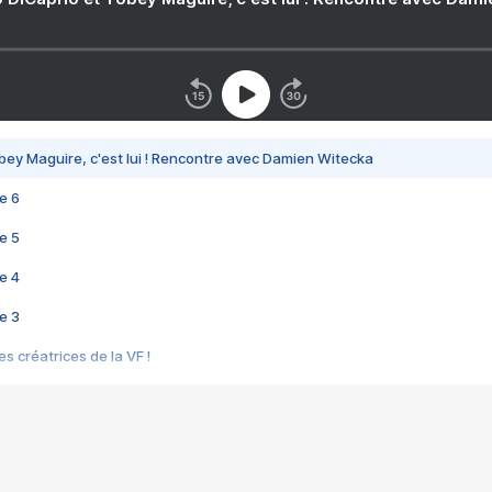
bey Maguire, c'est lui ! Rencontre avec Damien Witecka
e 6
e 5
e 4
e 3
s créatrices de la VF !
e 2
e 1
e Mektoub My Love arrive enfin ! Rencontre avec Shaïn Boumedine et Sal