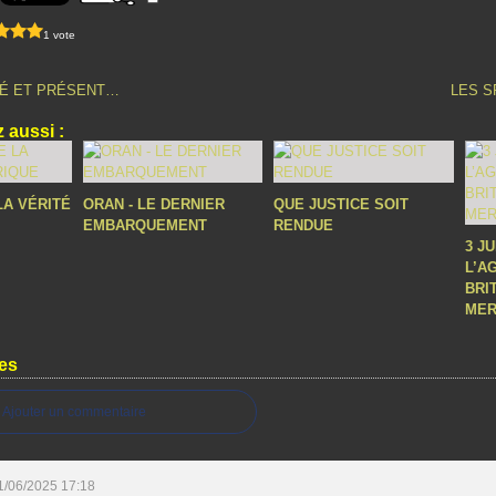
1 vote
É ET PRÉSENT…
LES S
 aussi :
LA VÉRITÉ
ORAN - LE DERNIER
QUE JUSTICE SOIT
EMBARQUEMENT
RENDUE
3 J
L’A
BRI
MER
es
Ajouter un commentaire
1/06/2025 17:18