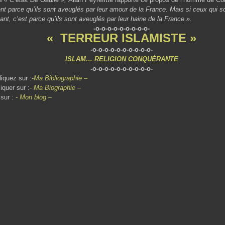
t parce qu’ils sont aveuglés par leur amour de la France. Mais si ceux qui 
ant, c’est parce qu’ils sont aveuglés par leur haine de la France ».
-o-o-o-o-o-o-o-o-o-
«
TERREUR ISLAMISTE
»
-o-o-o-o-o-o-o-o-o-o-
ISLAM… RELIGION CONQUÉRANTE
-o-o-o-o-o-o-o-o-o-o-
iquez sur :
-Ma Bibliographie –
iquer sur :
- Ma Biographie –
 sur :
- Mon blog –