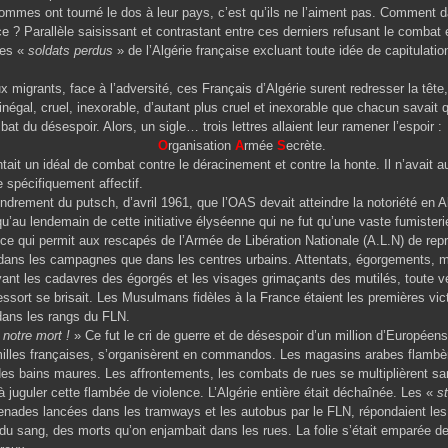
nt tourné le dos à leur pays, c’est qu’ils ne l’aiment pas. Comment da
ce ? Parallèle saisissant et contrastant entre ces derniers refusant le combat 
ces «
soldats perdus
» de l’Algérie française excluant toute idée de capitulati
 migrants, face à l’adversité, ces Français d’Algérie surent redresser la tête,
égal, cruel, inexorable, d’autant plus cruel et inexorable que chacun savait qu
t du désespoir. Alors, un sigle… trois lettres allaient leur ramener l’espoir :
O
rganisation
A
rmée
S
ecrète.
tait un idéal de combat contre le déracinement et contre la honte. Il n’avait 
e spécifiquement affectif.
ondrement du putsch, d’avril 1961, que l’OAS devait atteindre la notoriété en Al
u’au lendemain de cette initiative élyséenne qui ne fut qu’une vaste fumisteri
e qui permit aux rescapés de l’Armée de Libération Nationale (A.L.N) de repr
dans les campagnes que dans les centres urbains. Attentats, égorgements, mu
evant les cadavres des égorgés et les visages grimaçants des mutilés, toute ve
ressort se brisait. Les Musulmans fidèles à la France étaient les premières vic
dans les rangs du FLN.
 notre mort !
» Ce fut le cri de guerre et de désespoir d’un million d’Européens
lles françaises, s’organisèrent en commandos. Les magasins arabes flambèren
t des bains maures. Les affrontements, les combats de rues se multiplièrent sa
t à juguler cette flambée de violence. L’Algérie entière était déchaînée. Les «
s
renades lancées dans les tramways et les autobus par le FLN, répondaient les
du sang, des morts qu’on enjambait dans les rues. La folie s’était emparée de