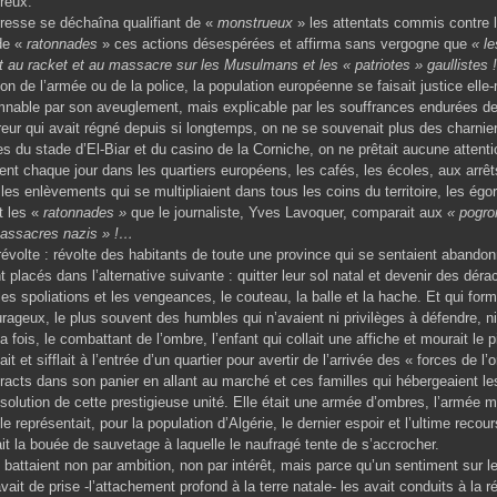
ureux.
esse se déchaîna qualifiant de «
monstrueux
» les attentats commis contre 
de «
ratonnades
» ces actions désespérées et affirma sans vergogne que
« l
t au racket et au massacre sur les Musulmans et les « patriotes » gaullistes !
on de l’armée ou de la police, la population européenne se faisait justice elle
mnable par son aveuglement, mais explicable par les souffrances endurées d
rreur qui avait régné depuis si longtemps, on ne se souvenait plus des charnie
s du stade d’El-Biar et du casino de la Corniche, on ne prêtait aucune attent
ent chaque jour dans les quartiers européens, les cafés, les écoles, aux arrê
r les enlèvements qui se multipliaient dans tous les coins du territoire, les égo
t les «
ratonnades »
que le journaliste, Yves Lavoquer, comparait aux
« pogro
massacres nazis » !…
révolte : révolte des habitants de toute une province qui se sentaient abandon
t placés dans l’alternative suivante : quitter leur sol natal et devenir des déra
les spoliations et les vengeances, le couteau, la balle et la hache. Et qui for
geux, le plus souvent des humbles qui n’avaient ni privilèges à défendre, ni
la fois, le combattant de l’ombre, l’enfant qui collait une affiche et mourait le 
tait et sifflait à l’entrée d’un quartier pour avertir de l’arrivée des « forces de l
tracts dans son panier en allant au marché et ces familles qui hébergeaient le
solution de cette prestigieuse unité. Elle était une armée d’ombres, l’armée 
le représentait, pour la population d’Algérie, le dernier espoir et l’ultime reco
it la bouée de sauvetage à laquelle le naufragé tente de s’accrocher.
battaient non par ambition, non par intérêt, mais parce qu’un sentiment sur l
ait de prise -l’attachement profond à la terre natale- les avait conduits à la ré