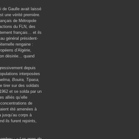
i de Gaulle avait laissé
st une vérité première.
Français de Métropole
exactions du FLN, des
tement français… et ils
au général président-
ternelle rengaine :
opéens d’Algérie,
tion désirée… quand
ogressivement depuis
populations interposées
elma, Bouira, Tipasa,
 tirer sur des soldats
 1962 et se solda par un
s alliés qu’elle
 concentrations de
avaient été amenées à
 jusqu’au corps à
 ils furent rejoints,
olombey :
« Les gens de