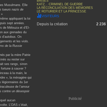
BRISÉS
KATZ… CRIMINEL DE GUERRE
les Musulmans. Elle
LA RÉCONCILIATION DES MÉMOIRES
es tueurs nazis de
LE ROTURIER ET LA PRINCESSE
»
VISITEURS
-même appliquant la loi
epuis sept années.
Depuis la création
2 236
rs de Mélouza et d’El-
ion aux grenades du
ts d’autobus. On
rgements et les viols.
ms de la Russie
nés par la mère Patrie
cinés ou rester sur
mait ses rangs, sinon
 fortune à sauver ?
pinceau à la main, le
’ordre », la ménagère qui
s légionnaires du 1
er
miraculeuse de l’amour
urs contre un désespoir
Publicité
equel aucun
volte. L’OAS c’était,