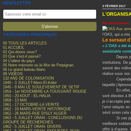
NEWSLETTER
3 FÉVRIER 2017
L'ORGANIS
Par José Castano
CATÉGORIES PRINCIPALES
l’OAS, qui a mis
Le sursaut d’
00 TOUS LES ARTICLES
« L’OAS a été é
01 ACCUEIL
semblable cont
02 Qui étions nous?
03 Que s'est-il passé?
Depuis plusieur
04 L'odeur du pays
institutions. De 
05 Notre mémoire ou le Mur de Perpignan.
seront des milli
06 Le grand bateau blanc
réalise sous nos
08 VIDEOS
132 ANS DE COLONISATION
Cependant dans c
1940 - 3 JUILLET-Mers-El-Kébir
laquelle j’éprouv
1945 - 8 MAI LE SOULEVEMENT DE SETIF
En effet, alors
1954 - 1er NOVEMBRE-LA TOUSSAINT ROUGE
1955 - 20 AOUT - EL-HALIA
sont élevées à 8
1958 - 13 MAI
je n’accepte pas 
1961 - 17 OCTOBRE-LA VERITE
l’envi relayés en
1962 - 19 MARS-VERITE HISTORIQUE
sévit sinon cela
1962 - 26 MARS-RUE D'ISLY ALGER
1962 - 5 JUILLET ORAN - CONCLUSIONS DU
Si ces jeunes ge
GROUPE DE RECHERCHES
meilleurs soldats
1962 - 5 JUILLET ORAN- DIVERS
offrir à d’autres.
1962 - 5 JUILLET ORAN- ENQUETES JEAN-