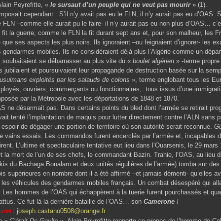
lain Peyrefitte, «
le sursaut d’un peuple qui ne veut pas mourir
» (1).
posait cependant : S’il n’y avait pas eu le FLN, il n’y aurait pas eu d’OAS. S
e FLN –comme elle aurait pu le faire- il n’y aurait pas eu non plus d’OAS… c’e
 fit la guerre, comme le FLN la fit durant sept ans et, pour son malheur, les 
le que ses aspects les plus noirs. Ils ignoraient –ou feignaient d’ignorer- les 
 gendarmes mobiles. Ils ne considéraient déjà plus l’Algérie comme un dépar
ls souhaitaient se débarrasser au plus vite du «
boulet algérien
» -terme propre 
jubilaient et poursuivaient leur propagande de destruction basée sur la sempi
sulmans exploités par les salauds de colons
», terme englobant tous les Eur
mployés, ouvriers, commerçants ou fonctionnaires, tous issus d’une immigra
imposée par la Métropole avec les déportations de 1848 et 1870.
AS ne désarmait pas. Dans certains points du bled dont l’armée se retirait pr
avait tenté l’implantation de maquis pour lutter directement contre l’ALN sans 
 espoir de dégager une portion de territoire où son autorité serait reconnue.
Gu
e vains essais. Les commandos furent encerclés par l’armée et, incapables de
irent. L’ultime et spectaculaire tentative eut lieu dans l’Ouarsenis, le 29 mars
 la mort de l’un de ses chefs, le commandant Bazin. Trahie, l’OAS, au lieu de
arkis du Bachaga Boualam et deux unités régulières de l’armée) tomba sur des
ois supérieures en nombre dont il a été affirmé –et jamais démenti- qu’elles 
 les véhicules des gendarmes mobiles français. Un combat désespéré qui alla
 Les hommes de l’OAS qui échappèrent à la tuerie furent pourchassés et quand
tus. Ce fut là la dernière bataille de l’OAS… son
Camerone
!
:
joseph.castano0508@orange.fr
riel
re
« C’était De Gaulle »,
Alain Peyrefitte rapporte ce propos de l’homme de C