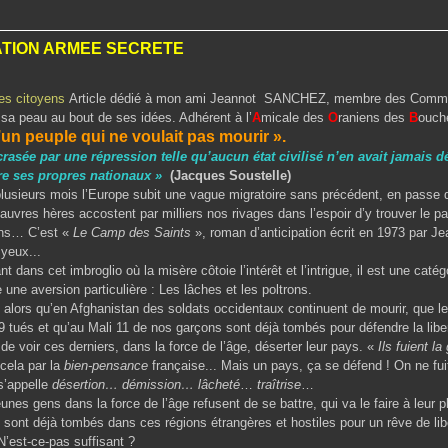
ATION ARMEE SECRETE
Article dédié à mon ami Jeannot SANCHEZ, membre des Comman
 sa peau au bout de ses idées. Adhérent à
l’
A
micale des
O
raniens des
B
ouch
un peuple qui ne voulait pas mourir ».
crasée par une répression telle qu’aucun état civilisé n’en avait jamais 
re ses propres nationaux »
(Jacques
Soustelle
)
s mois l’Europe subit une vague migratoire sans précédent, en passe de
pauvres hères accostent par milliers nos rivages dans l’espoir d’y trouver le par
ons… C’est «
Le Camp des Saints
», roman d’anticipation écrit en 1973 par Je
 yeux...
et imbroglio où la misère côtoie l’intérêt et l’intrigue, il est une catég
e une aversion particulière : Les lâches et les poltrons.
 qu’en Afghanistan des soldats occidentaux continuent de mourir, que les
9 tués et qu’au Mali 11 de nos garçons sont déjà tombés pour défendre la libe
de voir ces derniers, dans la force de l’âge, déserter leur pays. «
Ils fuient la
 cela par la
bien-pensance
française... Mais un pays, ça se défend ! On ne fu
 s’appelle
désertion… démission… lâcheté
…
traîtrise
…
ns dans la force de l’âge refusent de se battre, qui va le faire à leur p
 sont déjà tombés dans ces régions étrangères et hostiles pour un rêve de libe
 N’est-ce-pas suffisant ?