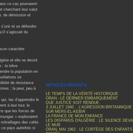
ns ce cas pourraient-
et cherchant leur salut
on, de démission et
 s’unir et se défendre
’il s’agissait du
aucun caractère
gérie et elle ne devint
e :
la trêve
endre la population en
tilations se
lléité de résistance
ARTICLES RÉCENTS
times ; la peur, peu à
LE TEMPS DE LA VÉRITÉ HISTORIQUE
ORAN - LE DERNIER EMBARQUEMENT
 qui, las d’apprendre le
QUE JUSTICE SOIT RENDUE
t à leur tour, le
3 JUILLET 1940… L’AGRESSION BRITANNIQUE
ns que les forces de
SUR MERS-EL-KEBIR
LA FRANCE DE MON ENFANCE
troungas
» explosaient
LES DISPARUS D'ALGÉRIE : LE SILENCE DEV
 mitraillages des cafés
LE MUR
 ce pays autrefois si
ORAN, MAI 1962 : LE CORTÈGE DES ENFANTS