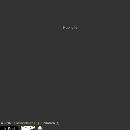
Publicité
 à 23:02 -
Commentaires [
…
]
- Permalien [
#
]