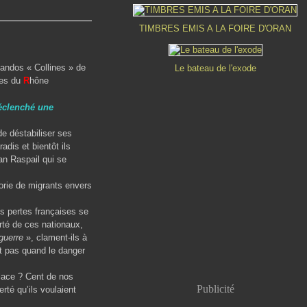
TIMBRES EMIS A LA FOIRE D'ORAN
dos « Collines » de
Le bateau de l'exode
es du
R
hône
déclenché une
 déstabiliser ses
adis et bientôt ils
an Raspail qui se
orie de migrants envers
 pertes françaises se
rté de ces nationaux,
 guerre
», clament-ils à
it pas quand le danger
lace ? Cent de nos
Publicité
rté qu’ils voulaient