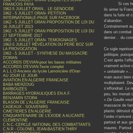
Si ces hommes o
FRANCOIS PAYA
1962-5 JUILLET ORAN... LE GENOCIDE
ils aimer la Fran
1962 - 5 JUILLET ORAN- PETITION
dans la fuite et 
INTERNATIONALE-PAGE SUR FACEBOOK
d’abandon.
1962 - 5 JUILLET ORAN PROPOSITION DE LOI DU
Contrairement aux
16 JUILLET 2013
1962 - 5 JUILLET ORAN PROPOSITION DE LOI DU
dans un combat in
27 SEPTEMBRE 2017
dernier… du comba
1962 - 5 JUILLET ORAN- TEMOIGNAGES
1962-5 JUILLET RÉVÉLATION DU PERE BOZ SUR
LA PROVOCATION
Ce sigle représen
1962 - 5 JUILLET - SYNTHESE DU MASSACRE
politique, puisqu
D'ORAN
C’est après l’eff
ACCORDS D'EVIAN-pour les bases militaires
vraiment active q
ACCORDS D'EVIAN-Texte complet
A.L.L.O Anciens du lycée Lamoricière d'Oran
«
unilatérale
»… c
AU JOUR LE JOUR
main aussi bien 
AVIATION EN ALGERIE FRANCAISE
multipliaient. D
BABA MERZOUG
s’effondrait. Le 
BARBOUZES
BARRAGES HYDRAULIQUES EN A.F.
peu, les menait 
BENJAMIN STORA
«
De Gaulle veut
BLASON DE L'ALGERIE FRANCAISE
massacre de fami
CADEAUX - SOUVENIRS
plastic détruisi
CIMETIERES EN ALGERIE
CINQUANTENAIRE DE L'EXODE A ALICANTE
l’ordre n’arriven
CLEMENTINE
partout et aux g
C.N.C.-CERCLE NATIONAL DES COMBATTANTS
maures. Partout 
C.N.R - COLONEL JEAN-BASTIEN THIRY