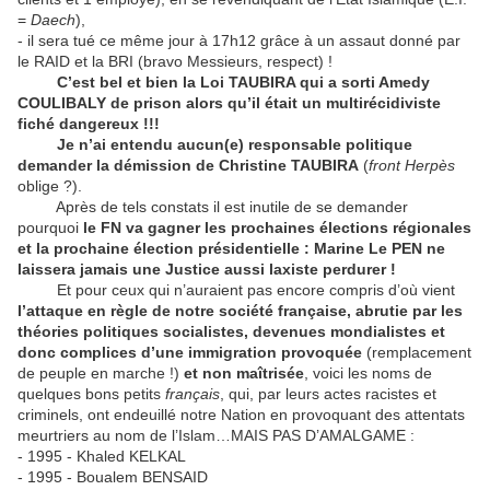
=
Daech
),
- il sera tué ce même jour à 17h12 grâce à un assaut donné par
le RAID et la BRI (bravo Messieurs, respect) !
C’est bel et bien la Loi TAUBIRA qui a sorti Amedy
COULIBALY de prison alors qu’il était un multirécidiviste
fiché dangereux !!!
Je n’ai entendu aucun(e) responsable politique
demander la démission de Christine TAUBIRA
(
front Herpès
oblige ?).
Après de tels constats il est inutile de se demander
pourquoi
le FN va gagner les prochaines élections régionales
et la prochaine élection présidentielle : Marine Le PEN ne
laissera jamais une Justice
aussi laxiste perdurer !
Et pour ceux qui n’auraient pas encore compris d’où vient
l’attaque en règle de
notre société française, abrutie par les
théories
politiques socialistes, devenues mondialistes et
donc complices d’une immigration provoquée
(remplacement
de peuple en marche !)
et non maîtrisée
, voici les noms de
quelques bons petits
français
, qui, par leurs actes racistes et
criminels, ont endeuillé notre Nation en provoquant des attentats
meurtriers au nom de l’Islam…MAIS PAS D’AMALGAME :
- 1995 - Khaled KELKAL
- 1995 - Boualem BENSAID