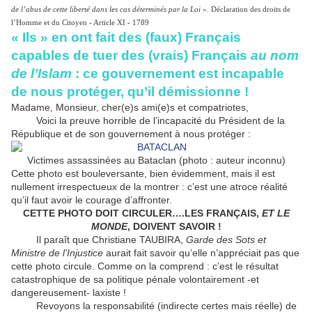
de l’abus de cette liberté dans les cas déterminés par la Loi
».
Déclaration des droits de
l’Homme et du Citoyen - Article XI - 1789
« Ils » en ont fait des (faux) Français
capables de tuer des (vrais) Français
au nom
de l’Islam
: ce gouvernement est incapable
de nous protéger, qu’il démissionne
!
Madame, Monsieur, cher(e)s ami(e)s et compatriotes,
Voici la preuve horrible de l’incapacité du Président de la
République et de son gouvernement à nous protéger :
Victimes assassinées au Bataclan (photo : auteur inconnu)
Cette photo est bouleversante, bien évidemment, mais il est
nullement irrespectueux de la montrer : c’est une atroce réalité
qu’il faut avoir le courage d’affronter.
CETTE PHOTO DOIT CIRCULER….LES FRANÇAIS,
ET LE
MONDE
, DOIVENT SAVOIR !
Il paraît que Christiane TAUBIRA,
Garde des Sots et
Ministre de l’Injustice
aurait fait savoir qu’elle n’appréciait pas que
cette photo circule. Comme on la comprend : c’est le résultat
catastrophique de sa politique pénale volontairement -et
dangereusement- laxiste !
Revoyons la responsabilité (indirecte certes mais réelle) de