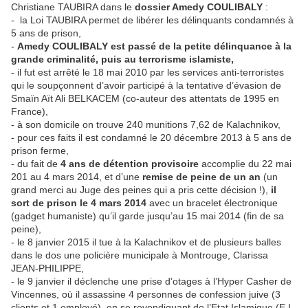
Christiane TAUBIRA dans le
dossier Amedy COULIBALY
:
- la Loi TAUBIRA permet de libérer les délinquants condamnés à
5 ans de prison,
-
Amedy COULIBALY est passé de la petite délinquance à la
grande criminalité, puis au terrorisme islamiste,
- il fut est arrêté le 18 mai 2010 par les services anti-terroristes
qui le soupçonnent d’avoir participé à la tentative d’évasion de
Smaïn Aït Ali BELKACEM (co-auteur des attentats de 1995 en
France),
- à son domicile on trouve 240 munitions 7,62 de Kalachnikov,
- pour ces faits il est condamné le 20 décembre 2013 à 5 ans de
prison ferme,
- du fait de
4 ans de détention provisoire
accomplie du 22 mai
201 au 4 mars 2014, et d’une
remise de peine de un an
(un
grand merci au Juge des peines qui a pris cette décision !),
il
sort de prison le 4
mars 2014
avec un bracelet électronique
(gadget humaniste) qu’il garde jusqu’au 15 mai 2014 (fin de sa
peine),
- le 8 janvier 2015 il tue à la Kalachnikov et de plusieurs balles
dans le dos une policière municipale à Montrouge, Clarissa
JEAN-PHILIPPE,
- le 9 janvier il déclenche une prise d’otages à l’Hyper Casher de
Vincennes, où il assassine 4 personnes de confession juive (3
clients et 1 employé), en se revendiquant de l’Etat Islamique (E.I.