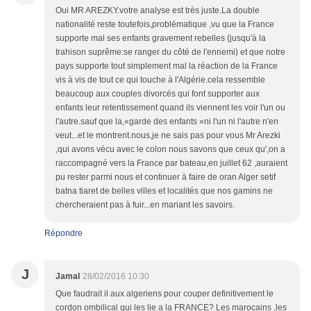
Oui MR AREZKY.votre analyse est très juste.La double
nationalité reste toutefois,problématique ,vu que la France
supporte mal ses enfants gravement rebelles (jusqu'à la
trahison suprême:se ranger du côté de l'ennemi) et que notre
pays supporte tout simplement mal la réaction de la France
vis à vis de tout ce qui touche à l'Algérie.cela ressemble
beaucoup aux couples divorcés qui font supporter aux
enfants leur retentissement quand ils viennent les voir l'un ou
l'autre.sauf que la,«garde des enfants »ni l'un ni l'autre n'en
veut...et le montrent.nous,je ne sais pas pour vous Mr Arezki
,qui avons vécu avec le colon nous savons que ceux qu',on a
raccompagné vers la France par bateau,en juillet 62 ,auraient
pu rester parmi nous et continuer à faire de oran Alger setif
batna tiaret de belles villes et localités que nos gamins ne
chercheraient pas à fuir...en mariant les savoirs.
Répondre
J
Jamal
28/02/2016 10:30
Que faudrait il aux algeriens pour couper definitivement le
cordon ombilical qui les lie a la FRANCE? Les marocains ,les