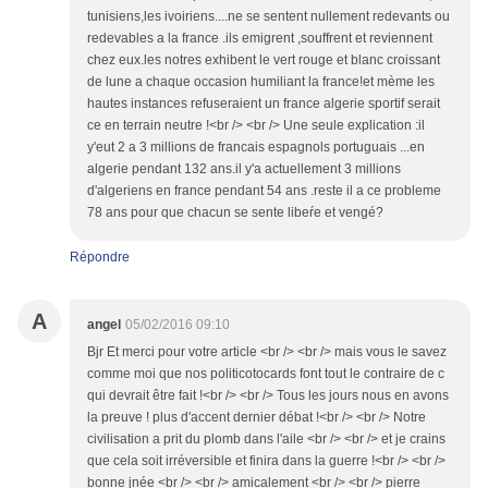
tunisiens,les ivoiriens....ne se sentent nullement redevants ou
redevables a la france .ils emigrent ,souffrent et reviennent
chez eux.les notres exhibent le vert rouge et blanc croissant
de lune a chaque occasion humiliant la france!et mème les
hautes instances refuseraient un france algerie sportif serait
ce en terrain neutre !<br /> <br /> Une seule explication :il
y'eut 2 a 3 millions de francais espagnols portuguais ...en
algerie pendant 132 ans.il y'a actuellement 3 millions
d'algeriens en france pendant 54 ans .reste il a ce probleme
78 ans pour que chacun se sente libeŕe et vengé?
Répondre
A
angel
05/02/2016 09:10
Bjr Et merci pour votre article <br /> <br /> mais vous le savez
comme moi que nos politicotocards font tout le contraire de c
qui devrait être fait !<br /> <br /> Tous les jours nous en avons
la preuve ! plus d'accent dernier débat !<br /> <br /> Notre
civilisation a prit du plomb dans l'aile <br /> <br /> et je crains
que cela soit irréversible et finira dans la guerre !<br /> <br />
bonne jnée <br /> <br /> amicalement <br /> <br /> pierre