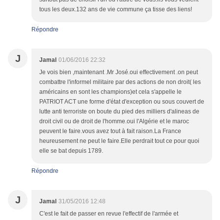
tous les deux.132 ans de vie commune ça tisse des liens!
Répondre
J
Jamal
01/06/2016 22:32
Je vois bien ,maintenant .Mr José.oui effectivement .on peut
combattre l'informel militaire par des actions de non droit( les
américains en sont les champions)et cela s'appelle le
PATRIOT ACT une forme d'état d'exception ou sous couvert de
lutte anti terroriste on boute du pied des milliers d'alineas de
droit civil ou de droit de l'homme.oui l'Algérie et le maroc
peuvent le faire.vous avez tout à fait raison.La France
heureusement ne peut le faire.Elle perdrait tout ce pour quoi
elle se bat depuis 1789.
Répondre
J
Jamal
31/05/2016 12:48
C'est le fait de passer en revue l'effectif de l'armée et