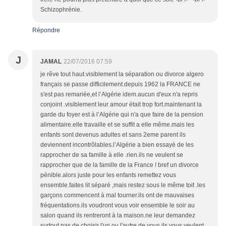
Schizophrénie.
Répondre
J
JAMAL
22/07/2016 07:59
je rêve tout haut.visiblement la séparation ou divorce algero
français se passe difficilement.depuis 1962 la FRANCE ne
s'est pas remariée,et l’Algérie idem.aucun d'eux n'a repris
conjoint .visiblement leur amour était trop fort.maintenant la
garde du foyer est à l’Algérie qui n'a que faire de la pension
alimentaire.elle travaille et se suffit a elle même.mais les
enfants sont devenus adultes et sans 2eme parent ils
deviennent incontrôlables.l’Algérie a bien essayé de les
rapprocher de sa famille à elle .rien.ils ne veulent se
rapprocher que de la famille de la France ! bref un divorce
pénible.alors juste pour les enfants remettez vous
ensemble.faites lit séparé ,mais restez sous le même toit .les
garçons commencent à mal tourner.ils ont de mauvaises
fréquentations.ils voudront vous voir ensemble le soir au
salon quand ils rentreront à la maison.ne leur demandez
surtout pas de choisir l'un ou l'autre de vous.ils vous veulent