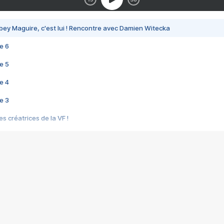
bey Maguire, c'est lui ! Rencontre avec Damien Witecka
e 6
e 5
e 4
e 3
s créatrices de la VF !
e 2
e 1
e Mektoub My Love arrive enfin ! Rencontre avec Shaïn Boumedine et Sal
i : après Toni en famille
elle réalise le bouleversant Dites lui que je l'aime