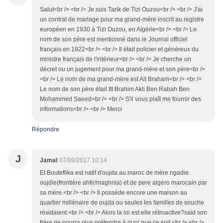
Salut<br /> <br /> Je suis Tarik de Tizi Ouzou<br /> <br /> J'ai
un contrat de mariage pour ma grand-mère inscrit au registre
européen en 1930 à Tizi Ouzou, en Algérie<br /> <br /> Le
nom de son père est mentionné dans le Journal officiel
français en 1922<br /> <br /> Il était policier et généreux du
ministre français de l'intérieur<br /> <br /> Je cherche un
décret ou un jugement pour ma grand-mère et son père<br />
<br /> Le nom de ma grand-mère est Ait Braham<br /> <br />
Le nom de son père était Itt Brahim Akli Ben Rabah Ben
Mohammed Saeed<br /> <br /> S'il vous plaît me fournir des
informations<br /> <br /> Merci
Répondre
J
Jamal
07/09/2017 10:14
Et Bouteflika est natif d'oujda au.maroc de mère ngadie
oujdie(frontière ahfir/maghnia) et de pere algero marocain par
sa mère.<br /> <br /> Il possède encore une maison au
quartier millénaire de oujda ou seules les familles de souche
résidaient.<br /> <br /> Alors la loi est elle rétroactive?said son
frère ne pourra plus prétendre à quoi que ce soit.<br /> <br />