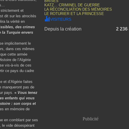
BRISÉS
ais…
KATZ… CRIMINEL DE GUERRE
LA RÉCONCILIATION DES MÉMOIRES
 strictement et
LE ROTURIER ET LA PRINCESSE
t dit sur les atrocités
VISITEURS
ra la vérité en
issibles, des crimes
Depuis la création
2 236
e la Turquie envers
se implicitement le
leurs, dans ces mêmes
re que cette armée
istoire de l’Algérie
use vis-à-vis de ces
tir ce pays du cadre
e et d’Algérie faites
 ne manqueront pas de
eur pays.
«
Vous tenez
Les enfants qui vous
stoire : son corps et
ies en mémoire de
Publicité
que en comblant par ses
 le vide désespérant