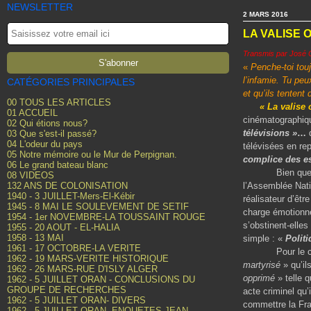
NEWSLETTER
2 MARS 2016
LA VALISE 
Transmis par José 
«
Penche-toi touj
l’infamie. Tu peu
CATÉGORIES PRINCIPALES
et qu’ils tentent
00 TOUS LES ARTICLES
« La valise 
01 ACCUEIL
cinématographiqu
02 Qui étions nous?
télévisions »
…
03 Que s'est-il passé?
04 L'odeur du pays
télévisées en re
05 Notre mémoire ou le Mur de Perpignan.
complice des es
06 Le grand bateau blanc
Bien que plébis
08 VIDEOS
132 ANS DE COLONISATION
l’Assemblée Nati
1940 - 3 JUILLET-Mers-El-Kébir
réalisateur d’êt
1945 - 8 MAI LE SOULEVEMENT DE SETIF
charge émotionnel
1954 - 1er NOVEMBRE-LA TOUSSAINT ROUGE
s’obstinent-elle
1955 - 20 AOUT - EL-HALIA
1958 - 13 MAI
simple : «
Politi
1961 - 17 OCTOBRE-LA VERITE
Pour le commun
1962 - 19 MARS-VERITE HISTORIQUE
martyrisé
» qu’il
1962 - 26 MARS-RUE D'ISLY ALGER
opprimé
» telle 
1962 - 5 JUILLET ORAN - CONCLUSIONS DU
GROUPE DE RECHERCHES
acte criminel qu’
1962 - 5 JUILLET ORAN- DIVERS
commettre la Fra
1962 - 5 JUILLET ORAN- ENQUETES JEAN-