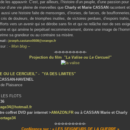
de les appauvrir. C’est, par ailleurs, l’histoire d’un peuple, d’une passion pour
mour d’une vie pleine de merveilles que
Charly et Marie CASSAN
racontent et
t aussi une histoire faite de mensonges, d’ironies, de farces, de bouffonneri
ris de douleurs, de triomphes inutiles, de victoires perdues, d’espoirs trahis
fforts vers un avenir qui se dérobe sans fin et qui ne relâche rien de ses exi
tourne et qui amène le perpétuel recommencement, donne une image de l’homm
xprime sa grandeur ou au contraire sa misère.
mail :
joseph.castano0508@orange.fr
 sur :
- Mon blog –
-o-o-o-o-o-o-o-o-o-
Projection du film
"
La Valise ou Le Cercueil"
E OU LE CERCUEIL" - "YA DES LIMITES"
CASSAN-HAVENEL
t de Plaisance
 LES FLOTS
 36
tage34@hotmail.fr
 coffret DVD par internet >
AMAZON.FR
ou à CASSAN Marie et Charly
portage3
4
o-o-o-o-o-o-o-o-o-
Conférence sur : «
LES SEIGNEURS DE LA GUERRE
»