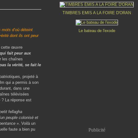
TIMBRES EMIS A LA FOIRE D'ORAN
s mots d’où déteint
Le bateau de l'exode
érité dont ils ont peur
r cette œuvre
qui fait peur aux
r les chaînes
as la vérité, se fait le
riotiques, projeté à
ilm qui a permis à son
 durant, dans une
haînes télévisées
e ? La réponse est
etit fellagha
’un peuple colonisé et
pentance
». Voilà un
uelle faute a bien pu
Publicité
?