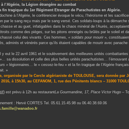
 à l’Algérie, la
Légion étrangère
au combat
a fin tragique du 1
er
R
égiment
E
tranger de
P
arachutistes en Algérie.
 à l’Algérie, le conférencier évoque le vécu, l’héroïsme et les sacrifices
on par le sang reçu mais par le sang versé. Ces soldats-loups à la démarche s
hasse et au guet, infatigables dans le chaos minéral de l’Aurès, acceptaient 
étroits comme des pièges, sur les pitons enneigés ou brûlés par le soleil et da
 chassé celui des vivants. Ces hommes,
« soldats pour mourir »,
constituaien
és, admirés et vénérés parce qu’ils étaient capables de mourir avec panache 
 le 22 avril 1961 et le soulèvement des meilleures unités combattantes 
»… sa dissolution et celle des plus belles unités parachutistes… l’émouvant 
eurs
»
légionnaires… le « cessez-le-feu » et la fin tragique de l’Algérie franç
it. »
ce, organisée par le Cercle algérianiste de TOULOUSE, sera donnée par
 2016
, à
15h30
, au
CEFANOM
, 1, rue des Pénitents blancs – 31000 TOU
tif
) est prévu à 12h au restaurant
La Gourmandine, 17, Place Victor Hugo
– To
ignement : Hervé CORTES Tel. 05.61.15.45.98 ou 06.40.38.69.06
s.famille@wanadoo.fr