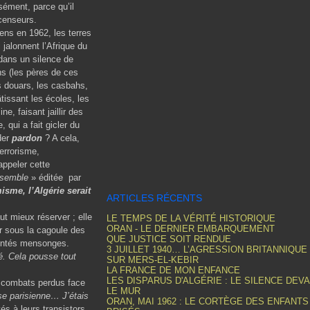
sément, parce qu’il
 censeurs.
ens en 1962, les terres
 jalonnent l’Afrique du
dans un silence de
s (les pères de ces
s douars, les casbahs,
tissant les écoles, les
e, faisant jaillir des
 qui a fait gicler du
nder
pardon
? A cela,
terrorisme,
rappeler cette
semble
» éditée par
isme, l’Algérie serait
ARTICLES RÉCENTS
vaut mieux réserver ; elle
LE TEMPS DE LA VÉRITÉ HISTORIQUE
ORAN - LE DERNIER EMBARQUEMENT
fer sous la cagoule des
QUE JUSTICE SOIT RENDUE
hontés mensonges.
3 JUILLET 1940… L’AGRESSION BRITANNIQUE
é. Cela pousse tout
SUR MERS-EL-KEBIR
LA FRANCE DE MON ENFANCE
LES DISPARUS D'ALGÉRIE : LE SILENCE DEV
s combats perdus face
LE MUR
sse parisienne… J’étais
ORAN, MAI 1962 : LE CORTÈGE DES ENFANTS
és à leurs transistors,