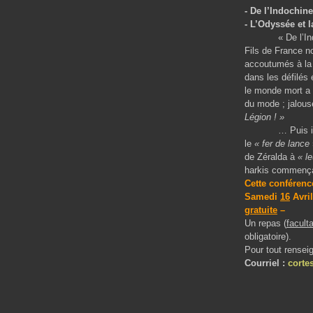
- De l’Indochine
- L’Odyssée et l
« De l’Indochine
Fils de France n
accoutumés à la c
dans les défilés 
le monde mort a
du mode ; jalous
Légion ! »
… Puis il y eut
le
« fer de lance
de Zéralda à
« l
harkis commença
Cette conféren
Samedi
16
Avril
gratuite
–
Un repas (
faculta
obligatoire).
Pour tout rense
Courriel :
corte