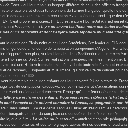
oix de Paris
» qui leur tenait un langage différent de celui des officiers franç
’histoire, écoliers et étudiants retiennent de l’armée française, qu’elle ne s’est
 qu’à des exactions envers la population civile algérienne, tandis que rien n’es
FLN. C’est proprement odieux !... Et c’est encore Hocine Aït Ahmed qui rétabli
a revue «
Ensemble
» :
«
Il y a eu envers les Pieds-noirs des fautes inadm
s des civils innocents et dont l’Algérie devra répondre au même titre qu
»
ant le destin des Pieds-noirs et celui des Arméniens, l’ex leader du FLN accu
is un génocide à l’encontre de la population européenne d’Algérie ! Par ail
 rien n’apparaît, non plus, sur les bienfaits de la Pacification et sur le bien-êt
té à l’homme du Bled. Sur les réalisations précitées, rien n’est mentionné. L’H
 livres est une Histoire tronquée, falsifiée, vide de toute vérité vraie et injurie
s et de femmes, Européens et Musulmans, qui ont œuvré de concert pour sor
tait le sien en 1830.
vent bien retenir les jeunes enfants dès leur scolarité ? Une histoire de Franc
’inégalités, de compassion excessive, de récriminations et d’accusations qui
 leur esprit et d’entacher durablement l’image qu’ils se feront désormais de l
’intelligence et l’âme des enfants. Vous êtes responsables de la Patrie. 
s sont Français et ils doivent connaître la France, sa géographie, son hi
larait Jean Jaurès… ce que dénia Jacques Chirac en interdisant les cérémon
léon Bonaparte au nom du complexe des conquêtes des siècles passés…
re là, que le film «
La valise ou le cercueil
» aurait tout son rôle pédagogi
s, ses commentaires et ses témoignages auprès de nos écoliers et étudiants,