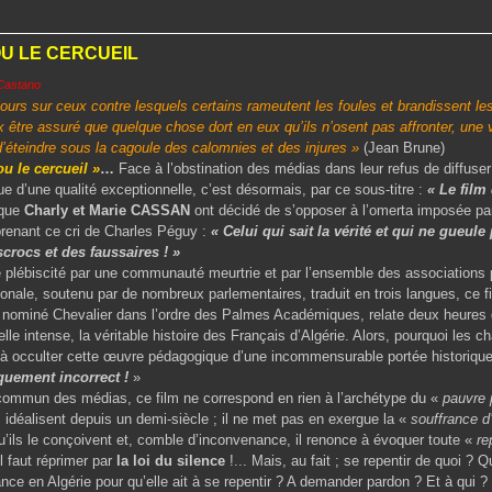
OU LE CERCUEIL
Castano
ours sur ceux contre lesquels certains rameutent les foules et brandissent le
x être assuré que quelque chose dort en eux qu’ils n’osent pas affronter, une v
 d’éteindre sous la cagoule des calomnies et des injures »
(Jean Brune)
ou le cercueil »
…
Face à l’obstination des médias dans leur refus de diffuse
e d’une qualité exceptionnelle, c’est désormais, par ce sous-titre :
« Le film 
que
Charly et Marie CASSAN
ont décidé de s’opposer à l’omerta imposée pa
prenant ce cri de Charles Péguy :
« Celui qui sait la vérité et qui ne gueule p
crocs et des faussaires ! »
cité par une communauté meurtrie et par l’ensemble des associations pat
onale, soutenu par de nombreux parlementaires, traduit en trois langues, ce f
re nominé Chevalier dans l’ordre des Palmes Académiques, relate deux heures
le intense, la véritable histoire des Français d’Algérie. Alors, pourquoi les c
s à occulter cette œuvre pédagogique d’une incommensurable portée historiqu
quement incorrect !
»
 des médias, ce film ne correspond en rien à l’archétype du «
pauvre p
s idéalisent depuis un demi-siècle ; il ne met pas en exergue la «
souffrance d
qu’ils le conçoivent et, comble d’inconvenance, il renonce à évoquer toute «
re
il faut réprimer par
la loi du silence
!... Mais, au fait ; se repentir de quoi ? Q
nce en Algérie pour qu’elle ait à se repentir ? A demander pardon ? Et à qui 