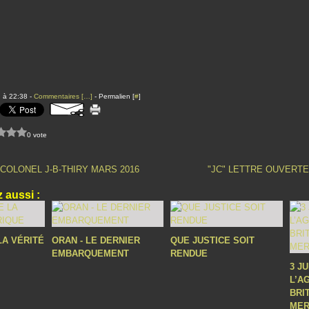
 à 22:38 -
Commentaires [
…
]
- Permalien [
#
]
0 vote
COLONEL J-B-THIRY MARS 2016
"JC" LETTRE OUVERTE
 aussi :
LA VÉRITÉ
ORAN - LE DERNIER
QUE JUSTICE SOIT
EMBARQUEMENT
RENDUE
3 J
L’A
BRI
MER