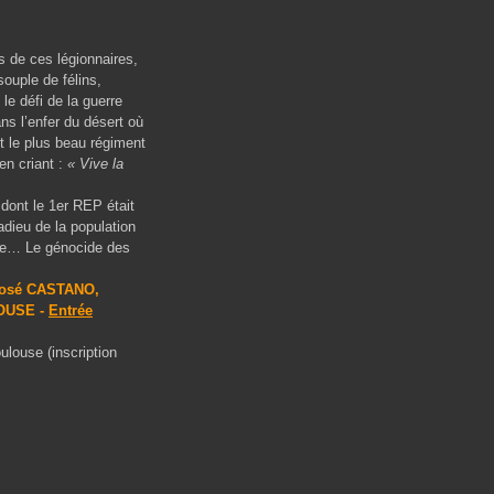
 de ces légionnaires,
ouple de félins,
le défi de la guerre
ns l’enfer du désert où
t le plus beau régiment
en criant :
« Vive la
dont le 1
er
REP était
adieu de la population
aise… Le génocide des
 José CASTANO,
LOUSE -
Entrée
ulouse (inscription