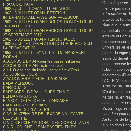
Or voilà que ce f
FRANCOIS PAYA
n’entre pas dans 
1962-5 JUILLET ORAN... LE GENOCIDE
1962 - 5 JUILLET ORAN- PETITION
« La valise ou l
INTERNATIONALE-PAGE SUR FACEBOOK
arables et fertil
1962 - 5 JUILLET ORAN PROPOSITION DE LOI DU
Nord que le ter
16 JUILLET 2013
1962 - 5 JUILLET ORAN PROPOSITION DE LOI DU
cathédrale, romp
27 SEPTEMBRE 2017
enfants qui ont 
1962 - 5 JUILLET ORAN- TEMOIGNAGES
les repaires de p
1962-5 JUILLET RÉVÉLATION DU PERE BOZ SUR
universités et le
LA PROVOCATION
1962 - 5 JUILLET - SYNTHESE DU MASSACRE
pierres la vigne 
D'ORAN
sable du désert l
ACCORDS D'EVIAN-pour les bases militaires
qu’ont opposé les
ACCORDS D'EVIAN-Texte complet
l’abomination et p
A.L.L.O Anciens du lycée Lamoricière d'Oran
AU JOUR LE JOUR
déclaration d’Ho
AVIATION EN ALGERIE FRANCAISE
l’ACEP (Associat
BABA MERZOUG
aujourd’hui une
BARBOUZES
C’est la presse (
BARRAGES HYDRAULIQUES EN A.F.
BENJAMIN STORA
ne désire, en réa
BLASON DE L'ALGERIE FRANCAISE
calomnies et des
CADEAUX - SOUVENIRS
Victor Hugo se pl
CIMETIERES EN ALGERIE
CINQUANTENAIRE DE L'EXODE A ALICANTE
seul. Les journa
CLEMENTINE
Au temps de la g
C.N.C.-CERCLE NATIONAL DES COMBATTANTS
aux soldats fran
C.N.R - COLONEL JEAN-BASTIEN THIRY
rassuré
». Les r