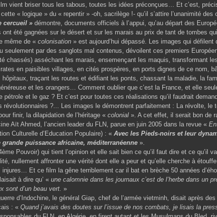
ilm vient briser tous les tabous, toutes les idées préconçues… Et c’est, préci
cette « logique » du « repentir » -oh, sacrilège !- qu’il s’attire l’unanimité des
e cercueil »
démontre, documents officiels à l’appui, qu’au départ des Europé
es ont été gagnées sur le désert et sur les marais au prix de tant de tombes qui
me même de «
colonisation
» est aujourd’hui dépassé. Les images qui défilent 
u seulement par des sanglots mal contenus, dévoilent ces premiers Européen
été chassés) asséchant les marais, ensemençant les maquis, transformant le
irates en paisibles villages, en cités prospères, en ports dignes de ce nom, bâ
s hôpitaux, traçant les routes et édifiant les ponts, chassant la maladie, la famin
généreuse et les orangers… Comment oublier que c’est la France, et elle seule,
e pétrole et le gaz ? Et c’est pour toutes ces réalisations qu’il faudrait dema
 révolutionnaires ?... Les images le démontrent parfaitement : La révolte, le 
our finir, la dilapidation de l’héritage «
colonial
». A cet effet, il serait bon de 
cine Aït Ahmed, l’ancien leader du FLN, parue en juin 2005 dans la revue «
En
ion Culturelle d’Education Populaire) : «
Avec les Pieds-noirs et leur dynam
 grande puissance africaine, méditerranéenne
».
4
ème
Pouvoir) qui tient l’opinion et elle sait bien ce qu’il faut dire et ce qu’il 
lité, nullement affronter une vérité dont elle a peur et qu’elle cherche à étouf
 injures… Et ce film la gêne terriblement car il bat en brèche 50 années d’é
aisait à dire qu’ «
une calomnie dans les journaux c’est de l’herbe dans un pr
ux sont d’un beau vert.
»
uerre d’Indochine, le général Giap, chef de l’armée vietminh, disait après de
çais : «
Quand j’avais des doutes sur l’issue de nos combats, je lisais la pre
esponsables du FLN, en Algérie, en firent autant et les Musulmans du Bled, riv