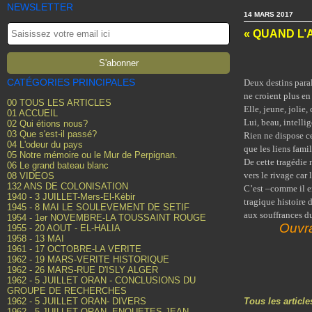
NEWSLETTER
14 MARS 2017
« QUAND L’
CATÉGORIES PRINCIPALES
Deux destins paral
ne croient plus en 
00 TOUS LES ARTICLES
Elle, jeune, jolie
01 ACCUEIL
Lui, beau, intelli
02 Qui étions nous?
03 Que s'est-il passé?
Rien ne dispose ce
04 L'odeur du pays
que les liens fami
05 Notre mémoire ou le Mur de Perpignan.
De cette tragédie 
06 Le grand bateau blanc
vers le rivage car 
08 VIDEOS
132 ANS DE COLONISATION
C’est –comme il e
1940 - 3 JUILLET-Mers-El-Kébir
tragique histoire 
1945 - 8 MAI LE SOULEVEMENT DE SETIF
aux souffrances 
1954 - 1er NOVEMBRE-LA TOUSSAINT ROUGE
Ouvra
1955 - 20 AOUT - EL-HALIA
1958 - 13 MAI
1961 - 17 OCTOBRE-LA VERITE
1962 - 19 MARS-VERITE HISTORIQUE
1962 - 26 MARS-RUE D'ISLY ALGER
1962 - 5 JUILLET ORAN - CONCLUSIONS DU
GROUPE DE RECHERCHES
1962 - 5 JUILLET ORAN- DIVERS
Tous les artic
1962 - 5 JUILLET ORAN- ENQUETES JEAN-