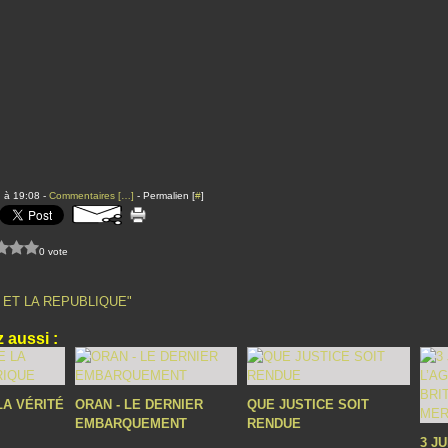
 à 19:08 -
Commentaires [
…
]
- Permalien [
#
]
0 vote
 ET LA REPUBLIQUE"
 aussi :
LA VÉRITÉ
ORAN - LE DERNIER
QUE JUSTICE SOIT
EMBARQUEMENT
RENDUE
3 J