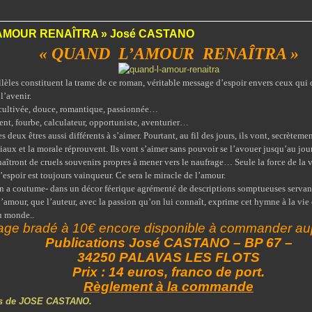
AMOUR RENAÎTRA » José CASTANO
« QUAND L’AMOUR RENAÎTRA »
lèles constituent la trame de ce roman, véritable message d’espoir envers ceux qui
l’avenir.
, cultivée, douce, romantique, passionnée…
gent, fourbe, calculateur, opportuniste, aventurier…
s deux êtres aussi différents à s’aimer. Pourtant, au fil des jours, ils vont, secrète
liaux et la morale réprouvent. Ils vont s’aimer sans pouvoir se l’avouer jusqu’au jou
naîtront de cruels souvenirs propres à mener vers le naufrage… Seule la force de la 
l’espoir est toujours vainqueur. Ce sera le miracle de l’amour.
n a coutume- dans un décor féerique agrémenté de descriptions somptueuses servant 
d’amour, que l’auteur, avec la passion qu’on lui connaît, exprime cet hymne à la vi
du monde
..
ge bradé à 10€ encore disponible
à commander
au
Publications José CASTANO – BP 67 –
34250 PALAVAS LES FLOTS
Prix : 14 euros, franco de port.
Règlement à la commande
les de JOSE CASTANO.