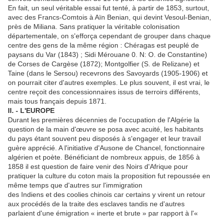
En fait, un seul véritable essai fut tenté, à partir de 1853, surtout,
avec des Francs-Comtois à Aïn Benian, qui devint Vesoul-Benian,
près de Miliana. Sans pratiquer la véritable colonisation
départementale, on s'efforça cependant de grouper dans chaque
centre des gens de la même région : Chéragas est peuplé de
paysans du Var (1843) ; Sidi Mérouane 0. N: O. de Constantine)
de Corses de Cargèse (1872); Montgolfier (S. de Relizane) et
Taine (dans le Sersou) recevrons des Savoyards (1905-1906) et
on pourrait citer d'autres exemples. Le plus souvent, il est vrai, le
centre reçoit des concessionnaires issus de terroirs différents,
mais tous français depuis 1871.
II. - L'EUROPE
Durant les premières décennies de l'occupation de l'Algérie la
question de la main d'œuvre se posa avec acuité, les habitants
du pays étant souvent peu disposés à s'engager et leur travail
guère apprécié. A l'initiative d'Ausone de Chancel, fonctionnaire
algérien et poète. Bénéficiant de nombreux appuis, de 1856 à
1858 il est question de faire venir des Noirs d'Afrique pour
pratiquer la culture du coton mais la proposition fut repoussée en
même temps que d'autres sur l'immigration
des Indiens et des coolies chinois car certains y virent un retour
aux procédés de la traite des esclaves tandis ne d'autres
parlaient d'une émigration « inerte et brute » par rapport à l'«