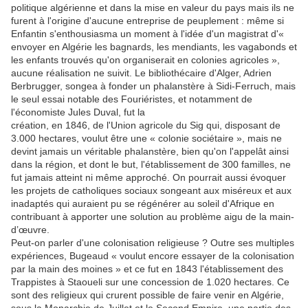
politique algérienne et dans la mise en valeur du pays mais ils ne
furent à l'origine d'aucune entreprise de peuplement : même si
Enfantin s'enthousiasma un moment à l'idée d'un magistrat d'«
envoyer en Algérie les bagnards, les mendiants, les vagabonds et
les enfants trouvés qu'on organiserait en colonies agricoles »,
aucune réalisation ne suivit. Le bibliothécaire d'Alger, Adrien
Berbrugger, songea à fonder un phalanstère à Sidi-Ferruch, mais
le seul essai notable des Fouriéristes, et notamment de
l'économiste Jules Duval, fut la
création, en 1846, de l'Union agricole du Sig qui, disposant de
3.000 hectares, voulut être une « colonie sociétaire », mais ne
devint jamais un véritable phalanstère, bien qu'on l'appelât ainsi
dans la région, et dont le but, l'établissement de 300 familles, ne
fut jamais atteint ni même approché. On pourrait aussi évoquer
les projets de catholiques sociaux songeant aux miséreux et aux
inadaptés qui auraient pu se régénérer au soleil d'Afrique en
contribuant à apporter une solution au problème aigu de la main-
d’œuvre.
Peut-on parler d'une colonisation religieuse ? Outre ses multiples
expériences, Bugeaud « voulut encore essayer de la colonisation
par la main des moines » et ce fut en 1843 l'établissement des
Trappistes à Staoueli sur une concession de 1.020 hectares. Ce
sont des religieux qui crurent possible de faire venir en Algérie,