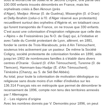
sous la Monarchie de Juillet et le Second Empire, une partie des
100.000 enfants trouvés dénombrés en France, mais les
orphelinats créés à Ben Aknoun (près
d'Alger), Medjez- Ahmar (0. de Guelma), Misserghin (0. d Oran)
et Delly-Ibrahim (celui-ci à l'0. d'Alger réservé aux protestants)
recueillirent surtout des orphelins d'Algérie et, en totalisant ceux
qui furent transportés de France, on ne trouve que 330 enfants.
C'est aussi une colonisation d'inspiration religieuse que celle des
« Alpins » de Freissinières (au N-O. de Gap) qui, à l'initiative et
avec l'aide du Comité protestant de Lyon, allèrent, en 1881,
fonder le centre de Trois-Marabouts, près d Aïn Témouchent,
soutenus très activement par un pasteur. De même la Société
Coligny, société protestante de colonisation fondée en 1890, aida
jusqu'en 1902 de nombreuses familles à s'établir dans divers
centres d'Oranie : Guiard (0. d'Aïn Témouchent), Turenne (0. de
Tlemcen), Hammam-bau-Hadjar (E. d'Aïn Témouchent),
Ténézéra (Chanzy, au S. de Sidi Bel Abbés).
Au total, pour toute la colonisation de motivation idéologique ou
religieuse sans doute moins d'un millier d'individus sur les
136.314 Français nés en métropole que permet de dénombrer le
recensement de 1896, compte non tenu des territoires annexés
par l' Allemagne.
2. - Les régions d'origine
Avec les nombres donnés par V. Demontès pour 1896, on peut