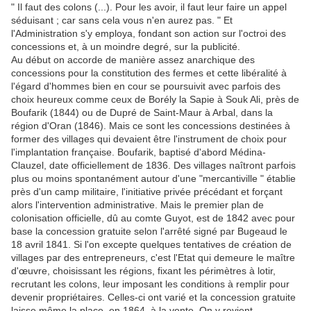
" Il faut des colons (...). Pour les avoir, il faut leur faire un appel
séduisant ; car sans cela vous n'en aurez pas. " Et
l'Administration s'y employa, fondant son action sur l'octroi des
concessions et, à un moindre degré, sur la publicité.
Au début on accorde de manière assez anarchique des
concessions pour la constitution des fermes et cette libéralité à
l'égard d'hommes bien en cour se poursuivit avec parfois des
choix heureux comme ceux de Borély la Sapie à Souk Ali, près de
Boufarik (1844) ou de Dupré de Saint-Maur à Arbal, dans la
région d'Oran (1846). Mais ce sont les concessions destinées à
former des villages qui devaient être l'instrument de choix pour
l'implantation française. Boufarik, baptisé d'abord Médina-
Clauzel, date officiellement de 1836. Des villages naîtront parfois
plus ou moins spontanément autour d'une "mercantiville " établie
près d'un camp militaire, l'initiative privée précédant et forçant
alors l'intervention administrative. Mais le premier plan de
colonisation officielle, dû au comte Guyot, est de 1842 avec pour
base la concession gratuite selon l'arrêté signé par Bugeaud le
18 avril 1841. Si l'on excepte quelques tentatives de création de
villages par des entrepreneurs, c'est l'Etat qui demeure le maître
d'œuvre, choisissant les régions, fixant les périmètres à lotir,
recrutant les colons, leur imposant les conditions à remplir pour
devenir propriétaires. Celles-ci ont varié et la concession gratuite
laisse même la place, en 1864, à la vente. On y revient