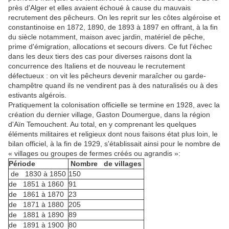
près d'Alger et elles avaient échoué à cause du mauvais
recrutement des pêcheurs. On les reprit sur les côtes algéroise et
constantinoise en 1872, 1890, de 1893 à 1897 en offrant, à la fin
du siècle notamment, maison avec jardin, matériel de pêche,
prime d'émigration, allocations et secours divers. Ce fut l'échec
dans les deux tiers des cas pour diverses raisons dont la
concurrence des Italiens et de nouveau le recrutement
défectueux : on vit les pêcheurs devenir maraîcher ou garde-
champêtre quand ils ne vendirent pas à des naturalisés ou à des
estivants algérois.
Pratiquement la colonisation officielle se termine en 1928, avec la
création du dernier village, Gaston Doumergue, dans la région
d'Aïn Temouchent. Au total, en y comprenant les quelques
éléments militaires et religieux dont nous faisons état plus loin, le
bilan officiel, à la fin de 1929, s'établissait ainsi pour le nombre de
« villages ou groupes de fermes créés ou agrandis »:
Période
Nombre de villages
de 1830 à 1850
150
de 1851 à 1860
91
de 1861 à 1870
23
de 1871 à 1880
205
de 1881 à 1890
89
de 1891 à 1900
80