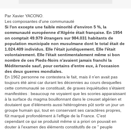
Par Xavier YACONO.
Les composantes d'une communauté
Si l'on excepte une faible minorité d'environ 5 %, la
communauté européenne d'Algérie était française. En 1954
on comptait 49.979 étrangers sur 984.031 habitants de
population municipale non musulmane dont le total était de
1.024.409 individus. Elle l'était juridiquement. Elle l'était
volontairement. Elle l'était sentimentalement même si bon
nombre de ces Pieds-Noirs n'avaient jamais franchi la
Méditerranée sauf, pour certains d'entre eux, à l'occasion
des deux guerres mondiales.
En 1962 personne ne contestera le fait, mais il n'en avait pas
toujours été ainsi car durant les décennies au cours desquelles
cette communauté se constituait, de graves inquiétudes s'étaient
manifestées : beaucoup ne voyaient que les scories apparaissant
à la surface du magma bouillonnant dans le creuset algérien et
doutaient que d'éléments aussi hétérogènes pût sortir un jour un
groupe humain qui, tout en conservant ses caractères propres,
fût marqué profondément à l'effigie de la France. C'est
cependant ce qui se produisit même si a priori on pouvait en
douter à l'examen des éléments constitutifs de ce " peuple