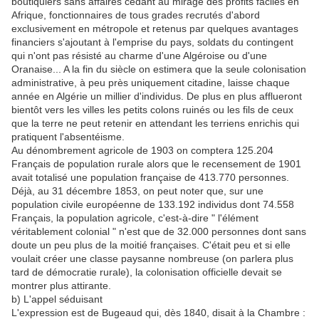
boutiquiers sans affaires cédant au mirage des profits faciles en
Afrique, fonctionnaires de tous grades recrutés d'abord
exclusivement en métropole et retenus par quelques avantages
financiers s'ajoutant à l'emprise du pays, soldats du contingent
qui n'ont pas résisté au charme d'une Algéroise ou d'une
Oranaise... A la fin du siècle on estimera que la seule colonisation
administrative, à peu près uniquement citadine, laisse chaque
année en Algérie un millier d'individus. De plus en plus afflueront
bientôt vers les villes les petits colons ruinés ou les fils de ceux
que la terre ne peut retenir en attendant les terriens enrichis qui
pratiquent l'absentéisme.
Au dénombrement agricole de 1903 on comptera 125.204
Français de population rurale alors que le recensement de 1901
avait totalisé une population française de 413.770 personnes.
Déjà, au 31 décembre 1853, on peut noter que, sur une
population civile européenne de 133.192 individus dont 74.558
Français, la population agricole, c'est-à-dire " l'élément
véritablement colonial " n'est que de 32.000 personnes dont sans
doute un peu plus de la moitié françaises. C'était peu et si elle
voulait créer une classe paysanne nombreuse (on parlera plus
tard de démocratie rurale), la colonisation officielle devait se
montrer plus attirante.
b) L'appel séduisant
L'expression est de Bugeaud qui, dès 1840, disait à la Chambre :