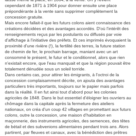
cependant de 1871 à 1904 pour donner ensuite une place
prépondérante à la vente sans supprimer complètement la
concession gratuite.
Mais encore fallait-il que les futurs colons aient connaissance des
créations décidées et des avantages accordés. D'où l'intérêt des
renseignements reçus par les postulants ou diffusés par voie
d'affichage à l'initiative des préfets. Et ces imprimés évoquaient la
proximité d'une rivière (!), la fertilité des terres, la future station
de chemin de fer, le prochain barrage, maniant avec un art
consommé le présent, le futur et le conditionnel, alors que rien
n'existait encore, que l'eau manquait et que la région pouvait être
totalement dénudée sous un soleil torride.
Dans certains cas, pour attirer les émigrants, à l'octroi de la
concession complaisamment décrite, on ajouta des avantages
particuliers très importants, toujours sur le papier mais parfois
dans la réalité. Il en fut ainsi tout d'abord pour les colonies
agricoles de 1848. Dans le but essentiel d'éloigner les ouvriers au
chômage dans la capitale après la fermeture des ateliers
nationaux, on créa d'un coup 42 villages en promettant aux futurs
colons, outre la concession, une maison d'habitation en
maçonnerie, des instruments agricoles, des semences, des têtes
de bétail et des subvenions alimentaires pendant trois ans. Alors
partirent, par fleuves et canaux, avec la bénédiction des prêtres