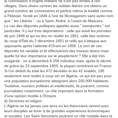
la colonisation d'origine militaire ne s'est pas limitée à ces
villages. Dans divers centres les soldats libérés ont obtenu un
grand nombre de concessions et parfois même la totalité comme
à Pélissier, fondé en 1846 à l'est de Mostaganem sans autre nom
que " les Libérés ", ou à Saint- André, à l'ouest de Mascara.
Le cas des déportés politiques appelés aussi " transportés " est
particulier. Il y eut trois déportations : celle qui suivit les journées
de juin 1848 et qui eu lieu en réalité en 1851, celle des victimes
du coup d'État du 2 décembre 1851 et celle qui s'attaqua aux
opposants après l'attentat d'Orsini en 1858. Le sort de ces
déportés fut variable et ils effectuèrent des travaux divers mais
quelle fut leur importance sur le peuplement ? Elle a été très
exagérée : on a dénombré 6.258 individus mais, après le décret
de grâce du 23 septembre 1859, la plupart rentrèrent en France.
Si l'on déduit du total les 472 décédés et les 42 évadés, 195
seulement sont restés à coup sûr en Algérie, ce qui est peu pour
une population européenne atteignant alors 200.000 habitants.
Toutefois, ouvriers politisés et intellectuels, ils jouèrent, comme
journalistes notamment, un rôle important dans la formation
d'une opinion hostile à l'Empire.
d) Doctrines et religion
L'Algérie ne fut jamais une terre où les théoriciens vinrent avec
leurs disciples se livrer à de grandes expériences économiques
et sociales. Les Saint-Simoniens jouèrent un rôle notable dans la