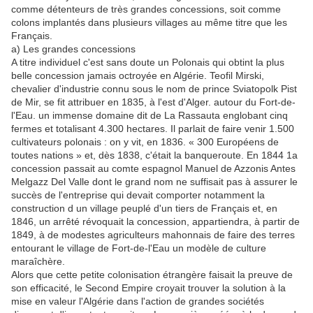
comme détenteurs de très grandes concessions, soit comme
colons implantés dans plusieurs villages au même titre que les
Français.
a) Les grandes concessions
A titre individuel c'est sans doute un Polonais qui obtint la plus
belle concession jamais octroyée en Algérie. Teofil Mirski,
chevalier d'industrie connu sous le nom de prince Sviatopolk Pist
de Mir, se fit attribuer en 1835, à l'est d'Alger. autour du Fort-de-
l'Eau. un immense domaine dit de La Rassauta englobant cinq
fermes et totalisant 4.300 hectares. Il parlait de faire venir 1.500
cultivateurs polonais : on y vit, en 1836. « 300 Européens de
toutes nations » et, dès 1838, c'était la banqueroute. En 1844 1a
concession passait au comte espagnol Manuel de Azzonis Antes
Melgazz Del Valle dont le grand nom ne suffisait pas à assurer le
succès de l'entreprise qui devait comporter notamment la
construction d un village peuplé d'un tiers de Français et, en
1846, un arrêté révoquait la concession, appartiendra, à partir de
1849, à de modestes agriculteurs mahonnais de faire des terres
entourant le village de Fort-de-l'Eau un modèle de culture
maraîchère.
Alors que cette petite colonisation étrangère faisait la preuve de
son efficacité, le Second Empire croyait trouver la solution à la
mise en valeur l'Algérie dans l'action de grandes sociétés