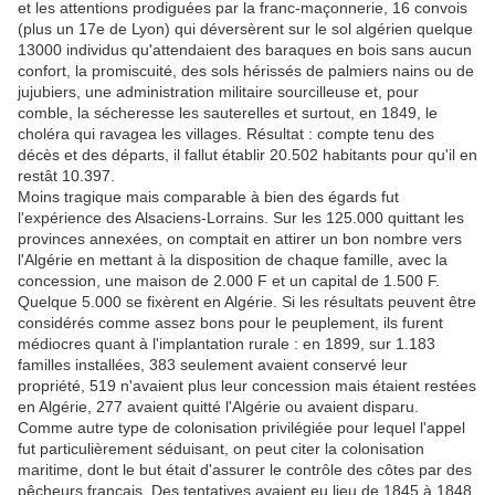
et les attentions prodiguées par la franc-maçonnerie, 16 convois
(plus un 17e de Lyon) qui déversèrent sur le sol algérien quelque
13000 individus qu'attendaient des baraques en bois sans aucun
confort, la promiscuité, des sols hérissés de palmiers nains ou de
jujubiers, une administration militaire sourcilleuse et, pour
comble, la sécheresse les sauterelles et surtout, en 1849, le
choléra qui ravagea les villages. Résultat : compte tenu des
décès et des départs, il fallut établir 20.502 habitants pour qu'il en
restât 10.397.
Moins tragique mais comparable à bien des égards fut
l'expérience des Alsaciens-Lorrains. Sur les 125.000 quittant les
provinces annexées, on comptait en attirer un bon nombre vers
l'Algérie en mettant à la disposition de chaque famille, avec la
concession, une maison de 2.000 F et un capital de 1.500 F.
Quelque 5.000 se fixèrent en Algérie. Si les résultats peuvent être
considérés comme assez bons pour le peuplement, ils furent
médiocres quant à l'implantation rurale : en 1899, sur 1.183
familles installées, 383 seulement avaient conservé leur
propriété, 519 n'avaient plus leur concession mais étaient restées
en Algérie, 277 avaient quitté l'Algérie ou avaient disparu.
Comme autre type de colonisation privilégiée pour lequel l'appel
fut particulièrement séduisant, on peut citer la colonisation
maritime, dont le but était d'assurer le contrôle des côtes par des
pêcheurs français. Des tentatives avaient eu lieu de 1845 à 1848