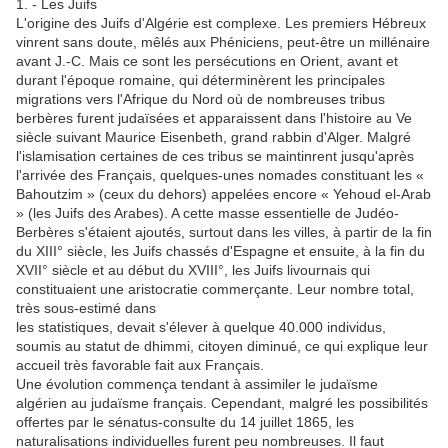
1. - Les Juifs
L'origine des Juifs d'Algérie est complexe. Les premiers Hébreux
vinrent sans doute, mêlés aux Phéniciens, peut-être un millénaire
avant J.-C. Mais ce sont les persécutions en Orient, avant et
durant l'époque romaine, qui déterminèrent les principales
migrations vers l'Afrique du Nord où de nombreuses tribus
berbères furent judaïsées et apparaissent dans l'histoire au Ve
siècle suivant Maurice Eisenbeth, grand rabbin d'Alger. Malgré
l'islamisation certaines de ces tribus se maintinrent jusqu'après
l'arrivée des Français, quelques-unes nomades constituant les «
Bahoutzim » (ceux du dehors) appelées encore « Yehoud el-Arab
» (les Juifs des Arabes). A cette masse essentielle de Judéo-
Berbères s'étaient ajoutés, surtout dans les villes, à partir de la fin
du XIII° siècle, les Juifs chassés d'Espagne et ensuite, à la fin du
XVII° siècle et au début du XVIII°, les Juifs livournais qui
constituaient une aristocratie commerçante. Leur nombre total,
très sous-estimé dans
les statistiques, devait s'élever à quelque 40.000 individus,
soumis au statut de dhimmi, citoyen diminué, ce qui explique leur
accueil très favorable fait aux Français.
Une évolution commença tendant à assimiler le judaïsme
algérien au judaïsme français. Cependant, malgré les possibilités
offertes par le sénatus-consulte du 14 juillet 1865, les
naturalisations individuelles furent peu nombreuses. Il faut