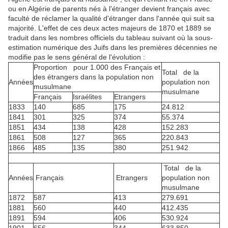
ou en Algérie de parents nés à l'étranger devient français avec
faculté de réclamer la qualité d'étranger dans l'année qui suit sa
majorité. L'effet de ces deux actes majeurs de 1870 et 1889 se
traduit dans les nombres officiels du tableau suivant où la sous-
estimation numérique des Juifs dans les premières décennies ne
modifie pas le sens général de l'évolution :
Proportion pour 1.000 des Français et
Total de la
des étrangers dans la population non
Années
population non
musulmane
musulmane
Français
Israélites
Etrangers
1833
140
685
175
24.812
1841
301
325
374
55.374
1851
434
138
428
152.283
1861
508
127
365
220.843
1866
485
135
380
251.942
Total de la
Années
Français
Etrangers
population non
musulmane
1872
587
413
279.691
1881
560
440
412.435
1891
594
406
530.924