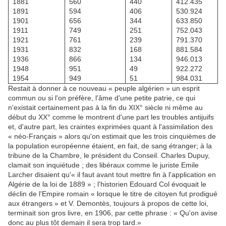
1881
560
440
412.435
1891
594
406
530.924
1901
656
344
633.850
1911
749
251
752.043
1921
761
239
791.370
1931
832
168
881.584
1936
866
134
946.013
1948
951
49
922.272
1954
949
51
984.031
Restait à donner à ce nouveau « peuple algérien » un esprit
commun ou si l'on préfère, l'âme d'une petite patrie, ce qui
n'existait certainement pas à la fin du XIX° siècle ni même au
début du XX° comme le montrent d'une part les troubles antijuifs
et, d'autre part, les craintes exprimées quant à l'assimilation des
« néo-Français » alors qu'on estimait que les trois cinquièmes de
la population européenne étaient, en fait, de sang étranger; à la
tribune de la Chambre, le président du Conseil. Charles Dupuy,
clamait son inquiétude ; des libéraux comme le juriste Emile
Larcher disaient qu'« il faut avant tout mettre fin à l'application en
Algérie de la loi de 1889 » ; l'historien Edouard Col évoquait le
déclin de l'Empire romain « lorsque le titre de citoyen fut prodigué
aux étrangers » et V. Demontès, toujours à propos de cette loi,
terminait son gros livre, en 1906, par cette phrase : « Qu'on avise
donc au plus tôt demain il sera trop tard.»