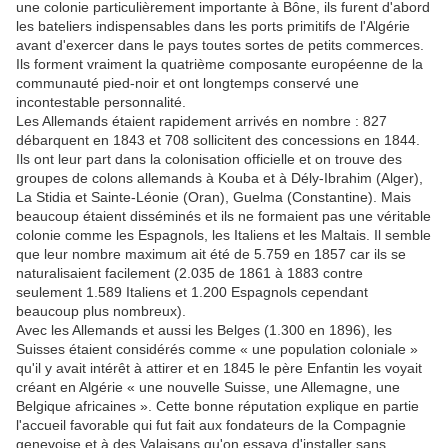
une colonie particulièrement importante à Bône, ils furent d'abord
les bateliers indispensables dans les ports primitifs de l'Algérie
avant d'exercer dans le pays toutes sortes de petits commerces.
Ils forment vraiment la quatrième composante européenne de la
communauté pied-noir et ont longtemps conservé une
incontestable personnalité.
Les Allemands étaient rapidement arrivés en nombre : 827
débarquent en 1843 et 708 sollicitent des concessions en 1844.
Ils ont leur part dans la colonisation officielle et on trouve des
groupes de colons allemands à Kouba et à Dély-Ibrahim (Alger),
La Stidia et Sainte-Léonie (Oran), Guelma (Constantine). Mais
beaucoup étaient disséminés et ils ne formaient pas une véritable
colonie comme les Espagnols, les Italiens et les Maltais. Il semble
que leur nombre maximum ait été de 5.759 en 1857 car ils se
naturalisaient facilement (2.035 de 1861 à 1883 contre
seulement 1.589 Italiens et 1.200 Espagnols cependant
beaucoup plus nombreux).
Avec les Allemands et aussi les Belges (1.300 en 1896), les
Suisses étaient considérés comme « une population coloniale »
qu'il y avait intérêt à attirer et en 1845 le père Enfantin les voyait
créant en Algérie « une nouvelle Suisse, une Allemagne, une
Belgique africaines ». Cette bonne réputation explique en partie
l'accueil favorable qui fut fait aux fondateurs de la Compagnie
genevoise et à des Valaisans qu'on essaya d'installer sans