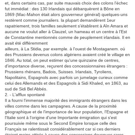
et, dans certains cas, par suite mauvais choix des colons l'échec
fut immédiat : des 130 Irlandais qui débarquèrent à Bône en
1869 (Mac-Mahon était alors gouverneur général) quelques-uns
restèrent comme journaliers. la plupart demandèrent 1eur
rapatriement, trois familles seulement s'établirent à Aîn Amara et
aucune ne voulut aller à Clauzel, un hameau et un centre à l'Est
de Constantine mentionnés comme de peuplement irlandais. Il en
avait été différemment
ailleurs, à La Stidia, par exemple. à l'ouest de Mostaganem. où
des Prussiens devenus colons algériens avaient créé le village en
1846. Au total, on peut estimer qu'une quinzaine de centres,
d'importance diverse, reçurent des concessionnaires étrangers :
Prussiens rhénans, Badois, Suisses. Irlandais, Tyroliens,
Napolitains, Espagnols avec parfois un jumelage curieux comme
celui des Allemands et des Espagnols à Sidi Khaled, en 1863, au
sud de Sidi Bel Abbés.
2. - L'afflux spontané
Il a fourni l'immense majorité des immigrants étrangers dans les
villes comme dans les campagnes. A cause de la proximité
géographique et de l'importance de leur population, l'Espagne et
l'Italie sont à l'origine d'une Importante émigration qui s'est
poursuivie même sous le Second Empire lorsque celle des
Français se ralentissait considérablement car si ces derniers
étaient moins attirés à cause des concessions devenues rares,