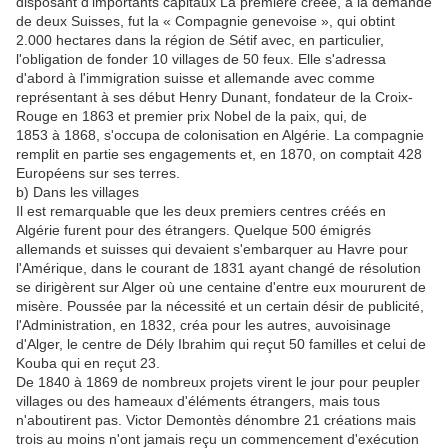
disposant d'importants capitaux La première créée, à la demande
de deux Suisses, fut la « Compagnie genevoise », qui obtint
2.000 hectares dans la région de Sétif avec, en particulier,
l'obligation de fonder 10 villages de 50 feux. Elle s'adressa
d'abord à l'immigration suisse et allemande avec comme
représentant à ses début Henry Dunant, fondateur de la Croix-
Rouge en 1863 et premier prix Nobel de la paix, qui, de
1853 à 1868, s'occupa de colonisation en Algérie. La compagnie
remplit en partie ses engagements et, en 1870, on comptait 428
Européens sur ses terres.
b) Dans les villages
Il est remarquable que les deux premiers centres créés en
Algérie furent pour des étrangers. Quelque 500 émigrés
allemands et suisses qui devaient s'embarquer au Havre pour
l'Amérique, dans le courant de 1831 ayant changé de résolution
se dirigèrent sur Alger où une centaine d'entre eux moururent de
misère. Poussée par la nécessité et un certain désir de publicité,
l'Administration, en 1832, créa pour les autres, auvoisinage
d'Alger, le centre de Dély Ibrahim qui reçut 50 familles et celui de
Kouba qui en reçut 23.
De 1840 à 1869 de nombreux projets virent le jour pour peupler
villages ou des hameaux d'éléments étrangers, mais tous
n'aboutirent pas. Victor Demontès dénombre 21 créations mais
trois au moins n'ont jamais reçu un commencement d'exécution