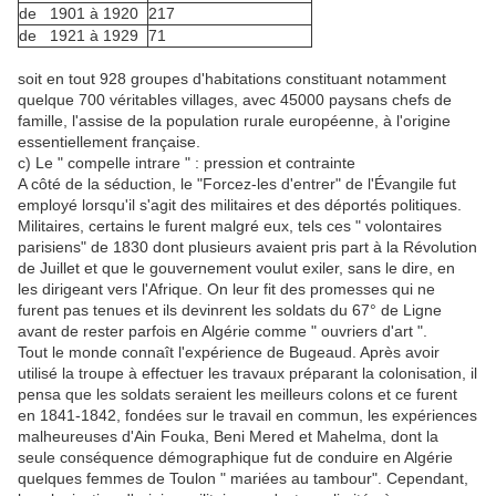
de 1901 à 1920
217
de 1921 à 1929
71
soit en tout 928 groupes d'habitations constituant notamment
quelque 700 véritables villages, avec 45000 paysans chefs de
famille, l'assise de la population rurale européenne, à l'origine
essentiellement française.
c) Le " compelle intrare " : pression et contrainte
A côté de la séduction, le "Forcez-les d'entrer" de l'Évangile fut
employé lorsqu'il s'agit des militaires et des déportés politiques.
Militaires, certains le furent malgré eux, tels ces " volontaires
parisiens" de 1830 dont plusieurs avaient pris part à la Révolution
de Juillet et que le gouvernement voulut exiler, sans le dire, en
les dirigeant vers l'Afrique. On leur fit des promesses qui ne
furent pas tenues et ils devinrent les soldats du 67° de Ligne
avant de rester parfois en Algérie comme " ouvriers d'art ".
Tout le monde connaît l'expérience de Bugeaud. Après avoir
utilisé la troupe à effectuer les travaux préparant la colonisation, il
pensa que les soldats seraient les meilleurs colons et ce furent
en 1841-1842, fondées sur le travail en commun, les expériences
malheureuses d'Ain Fouka, Beni Mered et Mahelma, dont la
seule conséquence démographique fut de conduire en Algérie
quelques femmes de Toulon " mariées au tambour". Cependant,