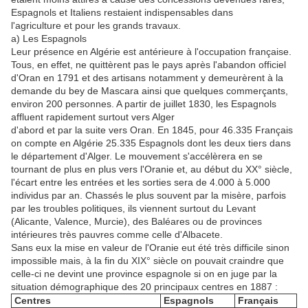
Espagnols et Italiens restaient indispensables dans
l'agriculture et pour les grands travaux.
a) Les Espagnols
Leur présence en Algérie est antérieure à l'occupation française.
Tous, en effet, ne quittèrent pas le pays après l'abandon officiel
d'Oran en 1791 et des artisans notamment y demeurèrent à la
demande du bey de Mascara ainsi que quelques commerçants,
environ 200 personnes. A partir de juillet 1830, les Espagnols
affluent rapidement surtout vers Alger
d'abord et par la suite vers Oran. En 1845, pour 46.335 Français
on compte en Algérie 25.335 Espagnols dont les deux tiers dans
le département d'Alger. Le mouvement s'accélèrera en se
tournant de plus en plus vers l'Oranie et, au début du XX° siècle,
l'écart entre les entrées et les sorties sera de 4.000 à 5.000
individus par an. Chassés le plus souvent par la misère, parfois
par les troubles politiques, ils viennent surtout du Levant
(Alicante, Valence, Murcie), des Baléares ou de provinces
intérieures très pauvres comme celle d'Albacete.
Sans eux la mise en valeur de l'Oranie eut été très difficile sinon
impossible mais, à la fin du XIX° siècle on pouvait craindre que
celle-ci ne devint une province espagnole si on en juge par la
situation démographique des 20 principaux centres en 1887 :
Centres
Espagnols
Français