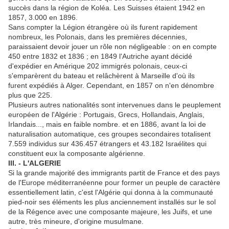
succès dans la région de Koléa. Les Suisses étaient 1942 en
1857, 3.000 en 1896.
Sans compter la Légion étrangère où ils furent rapidement
nombreux, les Polonais, dans les premières décennies,
paraissaient devoir jouer un rôle non négligeable : on en compte
450 entre 1832 et 1836 ; en 1849 l'Autriche ayant décidé
d'expédier en Amérique 202 immigrés polonais, ceux-ci
s'emparèrent du bateau et relâchèrent à Marseille d'où ils
furent expédiés à Alger. Cependant, en 1857 on n'en dénombre
plus que 225.
Plusieurs autres nationalités sont intervenues dans le peuplement
européen de l'Algérie : Portugais, Grecs, Hollandais, Anglais,
Irlandais..., mais en faible nombre. et en 1886, avant la loi de
naturalisation automatique, ces groupes secondaires totalisent
7.559 individus sur 436.457 étrangers et 43.182 Israélites qui
constituent eux la composante algérienne.
III. - L'ALGERIE
Si la grande majorité des immigrants partit de France et des pays
de l'Europe méditerranéenne pour former un peuple de caractère
essentiellement latin, c'est l'Algérie qui donna à la communauté
pied-noir ses éléments les plus anciennement installés sur le sol
de la Régence avec une composante majeure, les Juifs, et une
autre, très mineure, d'origine musulmane.