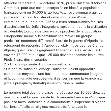
attendre 'le décret du 24 octobre 1870, pris à l'initiative d'Adolphe
Crémieux, pour que soient incorporés en bloc à la population
française environ 34.000 Israélites. Acte révolutionnaire qui, du
jour au lendemain, transférait cette population d'une
communauté à une autre. Grâce à leurs remarquables facultés
d'assimilation les Juifs s'intégraient rapidement dans la civilisation
occidentale, toujours de plus en plus proches de la population
européenne même s'ils continuaient à former un groupe
particulier, nettement différencié. Lors de la guerre d'Algérie, ils
refuseront de répondre à l'appel du F.L.N. : très peu restèrent en
Algérie, quelques-uns gagnèrent l'Espagne, Israël en accueillit
environ 15.000 et quelque 125.000 devinrent comme les autres
Pieds-Noirs, des « rapatriés ».
2. - Une composante d'origine musulmane
Si la naturalisation et l'évangélisation pouvaient apparaître
comme les moyens d'une fusion entre la communauté indigène
et la communauté européenne, il est certain que la France n'a
jamais pratiqué systématiquement ni l'une ni l'autre.
Le nombre total des naturalisés ne dépasse pas 10.000 chez les
musulmans et l'acquisition de la citoyenneté française n'implique
pas ipso facto l'adhésion à la communauté européenne d'Algérie,
les liens affectifs et religieux restant très forts avec la