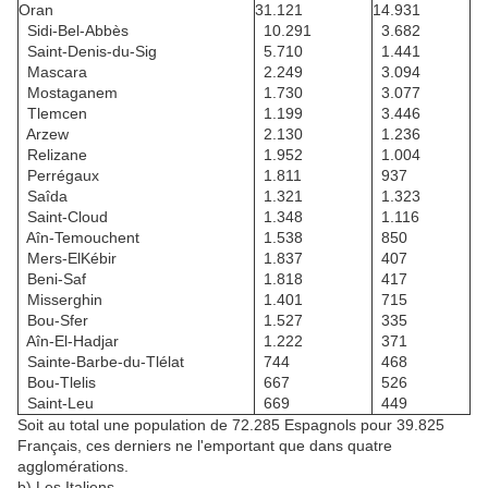
Oran
31.121
14.931
Sidi-Bel-Abbès
10.291
3.682
Saint-Denis-du-Sig
5.710
1.441
Mascara
2.249
3.094
Mostaganem
1.730
3.077
Tlemcen
1.199
3.446
Arzew
2.130
1.236
Relizane
1.952
1.004
Perrégaux
1.811
937
Saîda
1.321
1.323
Saint-Cloud
1.348
1.116
Aîn-Temouchent
1.538
850
Mers-ElKébir
1.837
407
Beni-Saf
1.818
417
Misserghin
1.401
715
Bou-Sfer
1.527
335
Aîn-El-Hadjar
1.222
371
Sainte-Barbe-du-Tlélat
744
468
Bou-Tlelis
667
526
Saint-Leu
669
449
Soit au total une population de 72.285 Espagnols pour 39.825
Français, ces derniers ne l'emportant que dans quatre
agglomérations.
b) Les Italiens