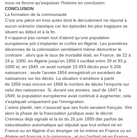
nous ne ferons qu'esquisser l'histoire en conclusion.
CONCLUSION
La formation de la communauté
C'est une pièce en trois actes dont le déroulement ne répond à
aucun scénario classique car les épisodes les plus tragiques se
situent au début et à la fin.
Il n'apparut pas certain tout d'abord qu'une population
européenne pût s'implanter et croître en Algérie. Les premières
décennies de la colonisation semblaient même démontrer le
contraire : alors que le taux de mortalité était, en France, de 22 à
24 p. 1000, en Algérie jusqu'en 1856 il oscillait entre 39 et 93 p.
1000 et, en 1849. on avait compté 10.493 décès pour 5.206
naissances ; seule l'année 1854 enregistrait un excédent de
naissances sur les décès. La situation s'améliore à partir
de 1856 mais encore en 1868 le nombre de décès l'emporte sur
celui des naissances. Si, durant ces années, sauf de 1847 à
1849, la population européenne avait continué à augmenter, cela
s'expliquait uniquement par l'immigration.
L'arbre planté, rien n'assurait que ses fruits seraient français. Vint
alors la phase de la francisation juridique avec le décret
Crémieux déjà signalé et la loi du 26 juin 1889 dite parfois de
naturalisation automatique qui stipulait que tout enfant né en
France ou en Algérie d'un étranger né lui-même en France ou en
Algérie est français à la naissance ; et qui l'enfant né en France