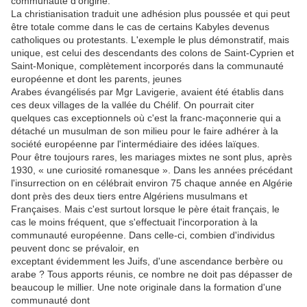
communauté d'origine.
La christianisation traduit une adhésion plus poussée et qui peut
être totale comme dans le cas de certains Kabyles devenus
catholiques ou protestants. L'exemple le plus démonstratif, mais
unique, est celui des descendants des colons de Saint-Cyprien et
Saint-Monique, complètement incorporés dans la communauté
européenne et dont les parents, jeunes
Arabes évangélisés par Mgr Lavigerie, avaient été établis dans
ces deux villages de la vallée du Chélif. On pourrait citer
quelques cas exceptionnels où c'est la franc-maçonnerie qui a
détaché un musulman de son milieu pour le faire adhérer à la
société européenne par l'intermédiaire des idées laïques.
Pour être toujours rares, les mariages mixtes ne sont plus, après
1930, « une curiosité romanesque ». Dans les années précédant
l'insurrection on en célébrait environ 75 chaque année en Algérie
dont près des deux tiers entre Algériens musulmans et
Françaises. Mais c'est surtout lorsque le père était français, le
cas le moins fréquent, que s'effectuait l'incorporation à la
communauté européenne. Dans celle-ci, combien d'individus
peuvent donc se prévaloir, en
exceptant évidemment les Juifs, d'une ascendance berbère ou
arabe ? Tous apports réunis, ce nombre ne doit pas dépasser de
beaucoup le millier. Une note originale dans la formation d'une
communauté dont