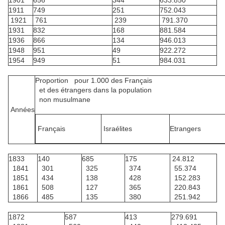
1901
656
344
633.850
1911
749
251
752.043
1921
761
239
791.370
1931
832
168
881.584
1936
866
134
946.013
1948
951
49
922.272
1954
949
51
984.031
Proportion pour 1.000 des Français
et des étrangers dans la population
non musulmane
Années
Français
Israélites
Etrangers
1833
140
685
175
24.812
1841
301
325
374
55.374
1851
434
138
428
152.283
1861
508
127
365
220.843
1866
485
135
380
251.942
1872
587
413
279.691