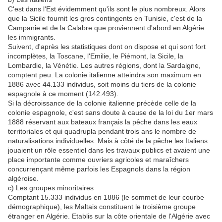
C'est dans l'Est évidemment qu'ils sont le plus nombreux. Alors
que la Sicile fournit les gros contingents en Tunisie, c'est de la
Campanie et de la Calabre que proviennent d'abord en Algérie
les immigrants.
Suivent, d'après les statistiques dont on dispose et qui sont fort
incomplètes, la Toscane, l'Emilie, le Piémont, la Sicile, la
Lombardie, la Vénétie. Les autres régions, dont la Sardaigne,
comptent peu. La colonie italienne atteindra son maximum en
1886 avec 44.133 individus, soit moins du tiers de la colonie
espagnole à ce moment (142.493).
Si la décroissance de la colonie italienne précède celle de la
colonie espagnole, c'est sans doute à cause de la loi du 1er mars
1888 réservant aux bateaux français la pêche dans les eaux
territoriales et qui quadrupla pendant trois ans le nombre de
naturalisations individuelles. Mais à côté de la pêche les Italiens
jouaient un rôle essentiel dans les travaux publics et avaient une
place importante comme ouvriers agricoles et maraîchers
concurrençant même parfois les Espagnols dans la région
algéroise.
c) Les groupes minoritaires
Comptant 15.333 individus en 1886 (le sommet de leur courbe
démographique), les Maltais constituent le troisième groupe
étranger en Algérie. Etablis sur la côte orientale de l'Algérie avec