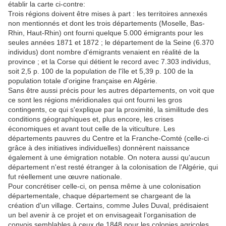
établir la carte ci-contre:
Trois régions doivent être mises à part : les territoires annexés
non mentionnés et dont les trois départements (Moselle, Bas-
Rhin, Haut-Rhin) ont fourni quelque 5.000 émigrants pour les
seules années 1871 et 1872 ; le département de la Seine (6.370
individus) dont nombre d'émigrants venaient en réalité de la
province ; et la Corse qui détient le record avec 7.303 individus,
soit 2,5 p. 100 de la population de l'île et 5,39 p. 100 de la
population totale d'origine française en Algérie.
Sans être aussi précis pour les autres départements, on voit que
ce sont les régions méridionales qui ont fourni les gros
contingents, ce qui s'explique par la proximité, la similitude des
conditions géographiques et, plus encore, les crises
économiques et avant tout celle de la viticulture. Les
départements pauvres du Centre et la Franche-Comté (celle-ci
grâce à des initiatives individuelles) donnèrent naissance
également à une émigration notable. On notera aussi qu'aucun
département n'est resté étranger à la colonisation de l'Algérie, qui
fut réellement une œuvre nationale.
Pour concrétiser celle-ci, on pensa même à une colonisation
départementale, chaque département se chargeant de la
création d'un village. Certains, comme Jules Duval, prédisaient
un bel avenir à ce projet et on envisageait l’organisation de
convois semblables à ceux de 1848 pour les colonies agricoles.