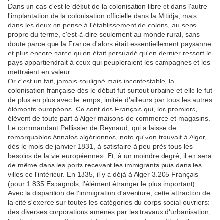
Dans un cas c'est le début de la colonisation libre et dans l'autre
l'implantation de la colonisation officielle dans la Mitidja, mais
dans les deux on pense à l'établissement de colons, au sens
propre du terme, c'est-à-dire seulement au monde rural, sans
doute parce que la France d'alors était essentiellement paysanne
et plus encore parce qu'on était persuadé qu'en dernier ressort le
pays appartiendrait à ceux qui peupleraient les campagnes et les
mettraient en valeur.
Or c'est un fait, jamais souligné mais incontestable, la
colonisation française dès le début fut surtout urbaine et elle le fut
de plus en plus avec le temps, imitée d'ailleurs par tous les autres
éléments européens. Ce sont des Français qui, les premiers,
élèvent de toute part à Alger maisons de commerce et magasins.
Le commandant Pellissier de Reynaud, qui a laissé de
remarquables Annales algériennes, note qu'«on trouvait à Alger,
dès le mois de janvier 1831, à satisfaire à peu près tous les
besoins de la vie européenne». Et, à un moindre degré, il en sera
de même dans les ports recevant les immigrants puis dans les
villes de l'intérieur. En 1835, il y a déjà à Alger 3.205 Français
(pour 1.835 Espagnols, l'élément étranger le plus important).
Avec la disparition de l'immigration d'aventure, cette attraction de
la cité s'exerce sur toutes les catégories du corps social ouvriers:
des diverses corporations amenés par les travaux d'urbanisation,