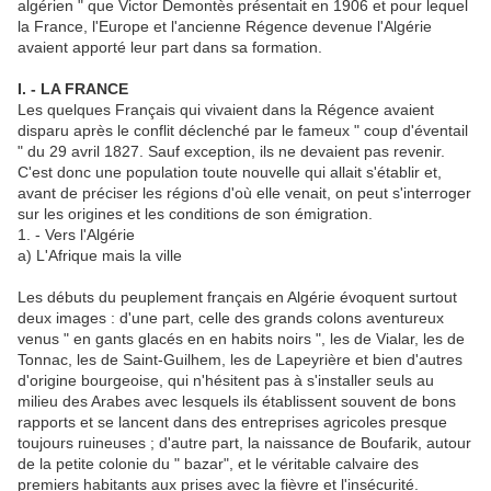
algérien " que Victor Demontès présentait en 1906 et pour lequel
la France, l'Europe et l'ancienne Régence devenue l'Algérie
avaient apporté leur part dans sa formation.
I. - LA FRANCE
Les quelques Français qui vivaient dans la Régence avaient
disparu après le conflit déclenché par le fameux " coup d'éventail
" du 29 avril 1827. Sauf exception, ils ne devaient pas revenir.
C'est donc une population toute nouvelle qui allait s'établir et,
avant de préciser les régions d'où elle venait, on peut s'interroger
sur les origines et les conditions de son émigration.
1. - Vers l'Algérie
a) L'Afrique mais la ville
Les débuts du peuplement français en Algérie évoquent surtout
deux images : d'une part, celle des grands colons aventureux
venus " en gants glacés en en habits noirs ", les de Vialar, les de
Tonnac, les de Saint-Guilhem, les de Lapeyrière et bien d'autres
d'origine bourgeoise, qui n'hésitent pas à s'installer seuls au
milieu des Arabes avec lesquels ils établissent souvent de bons
rapports et se lancent dans des entreprises agricoles presque
toujours ruineuses ; d'autre part, la naissance de Boufarik, autour
de la petite colonie du " bazar", et le véritable calvaire des
premiers habitants aux prises avec la fièvre et l'insécurité.