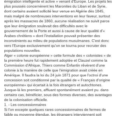
émigration intelligente et active » venant d'Europe. Les projets les
plus poussés concernèrent les Maronites du Liban et de Syrie,
dont certains avaient sollicité leur venue en Algérie dès 1845,
mais malgré de nombreuses interventions en leur faveur, surtout
après les massacres de 1860, aucune réalisation ne suivit parce
que leur émigration soulevait des difficultés avec le
gouvernement de la Porte et aussi à cause de leur qualité d'«
Arabes chrétiens » dont l'installation pouvait présenter des
inconvénients au milieu de populations musulmanes. C'est donc
vers l'Europe exclusivement qu'on se tourna pour recruter des
populations nouvelles.
Alger « colonie européenne » cette formule des « colonistes » de
la première heure fut rapidement adoptée et Clauzel comme la
Commission d'Afrique, Thiers comme Enfantin rêvèrent d'une
colonie à la manière de celle que l'émigration avait créée en
Amérique. Il faudra la loi du 24 juin 1871 pour que l'octroi d'une
concession soit conditionné par la qualité de « Français d'origine
européenne» qui écartait à la fois étrangers et autochtones.
Jusque-là les premiers, affluant spontanément avaient pu. dans
certains cas, bénéficier, sous des formes diverses, des avantages
de la colonisation officielle.
1. - Les concessionnaires
Si l'on excepte quelques rares concessionnaires de fermes de
faible ou moyenne étendue, les étrangers interviennent soit