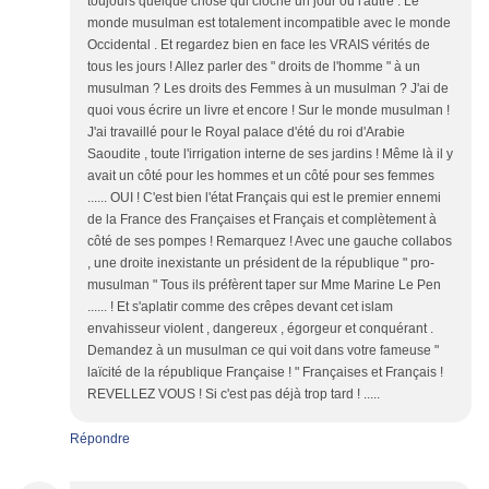
toujours quelque chose qui cloche un jour ou l'autre . Le
monde musulman est totalement incompatible avec le monde
Occidental . Et regardez bien en face les VRAIS vérités de
tous les jours ! Allez parler des " droits de l'homme " à un
musulman ? Les droits des Femmes à un musulman ? J'ai de
quoi vous écrire un livre et encore ! Sur le monde musulman !
J'ai travaillé pour le Royal palace d'été du roi d'Arabie
Saoudite , toute l'irrigation interne de ses jardins ! Même là il y
avait un côté pour les hommes et un côté pour ses femmes
...... OUI ! C'est bien l'état Français qui est le premier ennemi
de la France des Françaises et Français et complètement à
côté de ses pompes ! Remarquez ! Avec une gauche collabos
, une droite inexistante un président de la république " pro-
musulman " Tous ils préfèrent taper sur Mme Marine Le Pen
...... ! Et s'aplatir comme des crêpes devant cet islam
envahisseur violent , dangereux , égorgeur et conquérant .
Demandez à un musulman ce qui voit dans votre fameuse "
laïcité de la république Française ! " Françaises et Français !
REVELLEZ VOUS ! Si c'est pas déjà trop tard ! .....
Répondre