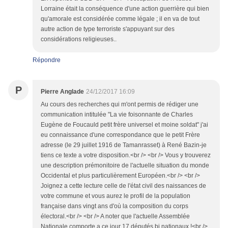
Lorraine était la conséquence d'une action guerrière qui bien
qu'amorale est considérée comme légale ; il en va de tout
autre action de type terroriste s'appuyant sur des
considérations religieuses..
Répondre
P
Pierre Anglade
24/12/2017 16:09
Au cours des recherches qui m'ont permis de rédiger une
communication intitulée "La vie foisonnante de Charles
Eugène de Foucauld petit frère universel et moine soldat" j'ai
eu connaissance d'une correspondance que le petit Frère
adresse (le 29 juillet 1916 de Tamanrasset) à René Bazin-je
tiens ce texte a votre disposition.<br /> <br /> Vous y trouverez
une description prémonitoire de l'actuelle situation du monde
Occidental et plus particulièrement Européen.<br /> <br />
Joignez a cette lecture celle de l'état civil des naissances de
votre commune et vous aurez le profil de la population
française dans vingt ans d'où la composition du corps
électoral.<br /> <br /> A noter que l'actuelle Assemblée
Nationale comporte a ce jour 17 députés bi nationaux !<br />