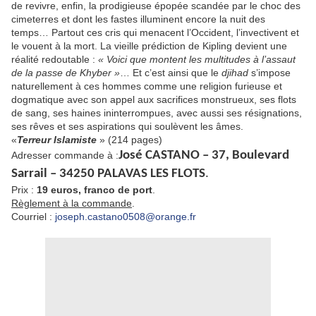
de revivre, enfin, la prodigieuse épopée scandée par le choc des
cimeterres et dont les fastes illuminent encore la nuit des
temps… Partout ces cris qui menacent l’Occident, l’invectivent et
le vouent à la mort. La vieille prédiction de Kipling devient une
réalité redoutable :
« Voici que montent les multitudes à l’assaut
de la passe de Khyber »
… Et c’est ainsi que le
djihad
s’impose
naturellement à ces hommes comme une religion furieuse et
dogmatique avec son appel aux sacrifices monstrueux, ses flots
de sang, ses haines ininterrompues, avec aussi ses résignations,
ses rêves et ses aspirations qui soulèvent les âmes.
«
Terreur Islamiste
» (214 pages)
José CASTANO – 37, Boulevard
Adresser commande à :
Sarrail – 34250 PALAVAS LES FLOTS
.
Prix :
19 euros, franco de port
.
Règlement à la commande
.
Courriel :
joseph.castano0508@orange.fr