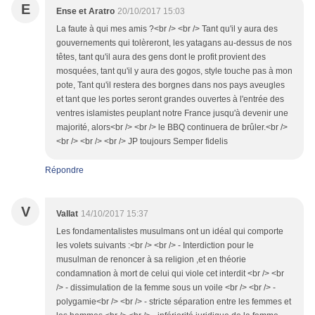
E
Ense et Aratro
20/10/2017 15:03
La faute à qui mes amis ?<br /> <br /> Tant qu'il y aura des
gouvernements qui tolèreront, les yatagans au-dessus de nos
têtes, tant qu'il aura des gens dont le profit provient des
mosquées, tant qu'il y aura des gogos, style touche pas à mon
pote, Tant qu'il restera des borgnes dans nos pays aveugles
et tant que les portes seront grandes ouvertes à l'entrée des
ventres islamistes peuplant notre France jusqu'à devenir une
majorité, alors<br /> <br /> le BBQ continuera de brûler.<br />
<br /> <br /> <br /> JP toujours Semper fidelis
Répondre
V
Vallat
14/10/2017 15:37
Les fondamentalistes musulmans ont un idéal qui comporte
les volets suivants :<br /> <br /> - Interdiction pour le
musulman de renoncer à sa religion ,et en théorie
condamnation à mort de celui qui viole cet interdit <br /> <br
/> - dissimulation de la femme sous un voile <br /> <br /> -
polygamie<br /> <br /> - stricte séparation entre les femmes et