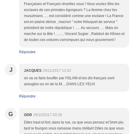
Françaises et Français réveillez vous ! Vous voulez être les
esclaves de ces primates égorgeurs ? La femme chez les
musulmans ..... est considéré comme une esclave ! La France
est en plaine dérive , macron " notre fréluquet de service "
président de notre république ! ...... Au secours ..... Mais on
marche sur la tête ! ......... Vincent Sugier , Ralebol de Nîmes et
de toutes ces ordures corrompues qui nous gouvernent !
Répondre
J
JACQUES
20/11/2017 12:02
on va ce faire bouffer par l'ISLAM et les dis français sont
aveugles ou on de la M.....DANS LES YEUX
Répondre
G
GDB
29/10/2017 03:28
Dites haut et fort, dans la rue, ce que vous pensez et 5mm plu
tard le fourgon vous ramasse manu militari! Dites ce que vous