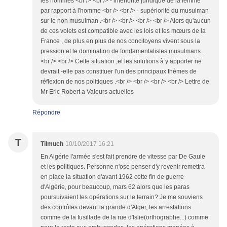
les hommes <br /> <br /> - infériorité juridique de la femme
par rapport à l'homme <br /> <br /> - supériorité du musulman
sur le non musulman .<br /> <br /> <br /> <br /> Alors qu'aucun
de ces volets est compatible avec les lois et les mœurs de la
France , de plus en plus de nos concitoyens vivent sous la
pression et le domination de fondamentalistes musulmans .
<br /> <br /> Cette situation ,et les solutions à y apporter ne
devrait -elle pas constituer l'un des principaux thèmes de
réflexion de nos politiques .<br /> <br /> <br /> <br /> Lettre de
Mr Eric Robert a Valeurs actuelles
Répondre
T
Tilmuch
10/10/2017 16:21
En Algérie l'armée s'est fait prendre de vitesse par De Gaule
et les politiques. Personne n'ose penser d'y revenir remettra
en place la situation d'avant 1962 cette fin de guerre
d'Algérie, pour beaucoup, mars 62 alors que les paras
poursuivaient les opérations sur le terrain? Je me souviens
des contrôles devant la grande d'Alger, les arrestations
comme de la fusillade de la rue d'Islie(orthographe...) comme