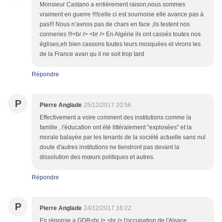
Monsieur Castano a entièrement raison,nous sommes
vraiment en guerre !!!!celle ci est sournoise elle avance pas à
pas!!! Nous n’avnos pas de chars en face ,ils testent nos
conneries !!!<br /> <br /> En Algérie ils ont cassés toutes nos
églises,eh bien cassons toutes leurs mosquées et virons les
de la France avan qu il ne soit trop tard
Répondre
P
Pierre Anglade
25/12/2017 20:56
Effectivement a voire comment des institutions comme la
famille , l'éducation ont été littéralement "explosées" et la
morale balayée par les tenants de la société actuelle sans nul
doute d'autres institutions ne tiendront pas devant la
dissolution des mœurs politiques et autres.
Répondre
P
Pierre Anglade
24/12/2017 16:22
En réponse a GDB<br /> <br /> l'occupation de l'Alsace