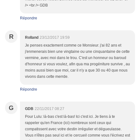
/> <br /> GDB
Répondre
R
Rolland
23/12/2017 19:59
Je penses exactement comme ce Monsieur. j'ai 82 ans et
j'enmenerais bien une vingtaine ou une cinquantaine de cette
vermine, avec moi dans le trou. C'est un honneur ou baroud
d'honneur si vous voulez, afin qua ma progéniture survive , au
moins aussi bien que moi, car il n'y a que 30 ou 40 que nous
vivons dans cette merrde.
Répondre
G
GDB
22/11/2017 08:27
Pour Lulu: là-bas c'est là-bas! Ici c'est ici. Je tiens à te
rappeler qu'en France (ici) nombreux sont ceux qui
compatissent avec votre destin irrégulier et dégueulasse.
Vous n'êtes pas seul ici et le cercueil comme vous l'écrivez est