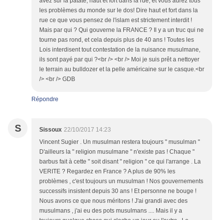
avez sur la patate, haut et fort dans la rue, et vous aurez tous
les problèmes du monde sur le dos! Dire haut et fort dans la
rue ce que vous pensez de l'islam est strictement interdit !
Mais par qui ? Qui gouverne la FRANCE ? Il y a un truc qui ne
tourne pas rond, et cela depuis plus de 40 ans ! Toutes les
Lois interdisent tout contestation de la nuisance musulmane,
ils sont payé par qui ?<br /> <br /> Moi je suis prêt a nettoyer
le terrain au bulldozer et la pelle américaine sur le casque.<br
/> <br /> GDB
Répondre
S
Sissoux
22/10/2017 14:23
Vincent Sugier . Un musulman restera toujours " musulman "
D'ailleurs la " religion musulmane " n'existe pas ! Chaque "
barbus fait à cette " soit disant " religion " ce qui l'arrange . La
VERITE ? Regardez en France ? A plus de 90% les
problèmes , c'est toujours un musulman ! Nos gouvernements
successifs insistent depuis 30 ans ! Et personne ne bouge !
Nous avons ce que nous méritons ! J'ai grandi avec des
musulmans , j'ai eu des pots musulmans .... Mais il y a