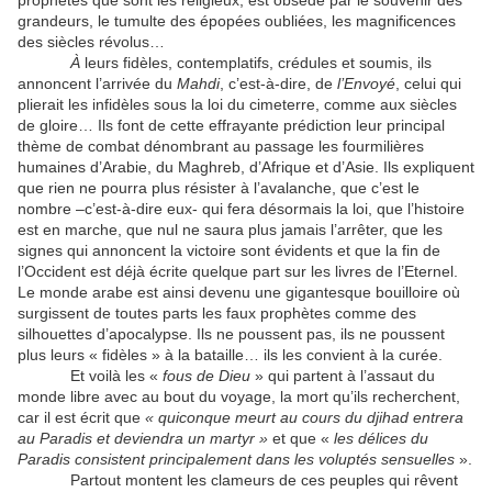
prophètes que sont les religieux, est obsédé par le souvenir des
grandeurs, le tumulte des épopées oubliées, les magnificences
des siècles révolus…
À
leurs fidèles, contemplatifs, crédules et soumis, ils
annoncent l’arrivée du
Mahdi
, c’est-à-dire, de
l’Envoyé
, celui qui
plierait les infidèles sous la loi du cimeterre, comme aux siècles
de gloire… Ils font de cette effrayante prédiction leur principal
thème de combat dénombrant au passage les fourmilières
humaines d’Arabie, du Maghreb, d’Afrique et d’Asie. Ils expliquent
que rien ne pourra plus résister à l’avalanche, que c’est le
nombre –c’est-à-dire eux- qui fera désormais la loi, que l’histoire
est en marche, que nul ne saura plus jamais l’arrêter, que les
signes qui annoncent la victoire sont évidents et que la fin de
l’Occident est déjà écrite quelque part sur les livres de l’Eternel.
Le monde arabe est ainsi devenu une gigantesque bouilloire où
surgissent de toutes parts les faux prophètes comme des
silhouettes d’apocalypse. Ils ne poussent pas, ils ne poussent
plus leurs « fidèles » à la bataille… ils les convient à la curée.
Et voilà les «
fous de Dieu
» qui partent à l’assaut du
monde libre avec au bout du voyage, la mort qu’ils recherchent,
car il est écrit que
« quiconque meurt au cours du djihad entrera
au Paradis et deviendra un martyr »
et que «
les délices du
Paradis consistent principalement dans les voluptés sensuelles
».
Partout montent les clameurs de ces peuples qui rêvent