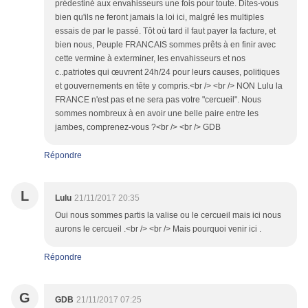
prédestiné aux envahisseurs une fois pour toute. Dites-vous
bien qu'ils ne feront jamais la loi ici, malgré les multiples
essais de par le passé. Tôt où tard il faut payer la facture, et
bien nous, Peuple FRANCAIS sommes prêts à en finir avec
cette vermine à exterminer, les envahisseurs et nos
c..patriotes qui œuvrent 24h/24 pour leurs causes, politiques
et gouvernements en tête y compris.<br /> <br /> NON Lulu la
FRANCE n'est pas et ne sera pas votre "cercueil". Nous
sommes nombreux à en avoir une belle paire entre les
jambes, comprenez-vous ?<br /> <br /> GDB
Répondre
L
Lulu
21/11/2017 20:35
Oui nous sommes partis la valise ou le cercueil mais ici nous
aurons le cercueil .<br /> <br /> Mais pourquoi venir ici .
Répondre
G
GDB
21/11/2017 07:25