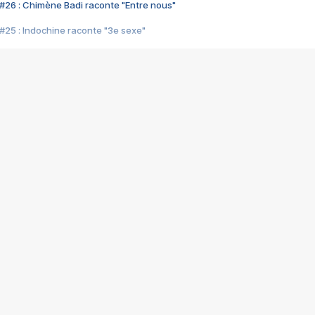
#26 : Chimène Badi raconte "Entre nous"
#25 : Indochine raconte "3e sexe"
#24 : Zaho raconte "C'est chelou"
#23 : Patrick Bruel raconte "Au café des délices"
#22 : Kyo raconte "Le chemin"
#21 : Nolwenn Leroy raconte "Cassé"
#20 : Patrick Hernandez raconte "Born to be alive"
#19 : Lorie raconte "Près de moi"
#18 : Michael Jones raconte "A nos actes manqués" (avec Jean-Jacque
#17 : Khaled raconte "Aïcha"
#16 : Corneille raconte "Parce qu'on vient de loin"
#15 : Indochine raconte "L'aventurier"
14 : Lorie raconte "Sur un air latino"