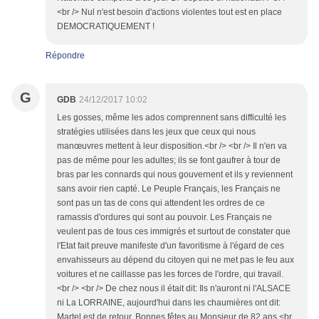
<br /> Nul n'est besoin d'actions violentes tout est en place
DEMOCRATIQUEMENT !
Répondre
G
GDB
24/12/2017 10:02
Les gosses, même les ados comprennent sans difficulté les
stratégies utilisées dans les jeux que ceux qui nous
manœuvres mettent à leur disposition.<br /> <br /> Il n'en va
pas de même pour les adultes; ils se font gaufrer à tour de
bras par les connards qui nous gouvernent et ils y reviennent
sans avoir rien capté. Le Peuple Français, les Français ne
sont pas un tas de cons qui attendent les ordres de ce
ramassis d'ordures qui sont au pouvoir. Les Français ne
veulent pas de tous ces immigrés et surtout de constater que
l'Etat fait preuve manifeste d'un favoritisme à l'égard de ces
envahisseurs au dépend du citoyen qui ne met pas le feu aux
voitures et ne caillasse pas les forces de l'ordre, qui travail.
<br /> <br /> De chez nous il était dit: Ils n'auront ni l'ALSACE
ni La LORRAINE, aujourd'hui dans les chaumières ont dit:
Martel est de retour. Bonnes fêtes au Monsieur de 82 ans.<br