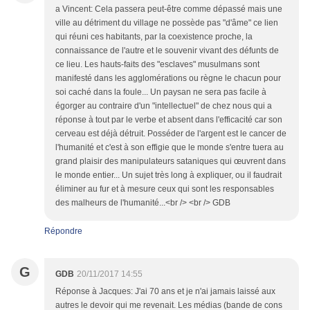
a Vincent: Cela passera peut-être comme dépassé mais une
ville au détriment du village ne possède pas "d'âme" ce lien
qui réuni ces habitants, par la coexistence proche, la
connaissance de l'autre et le souvenir vivant des défunts de
ce lieu. Les hauts-faits des "esclaves" musulmans sont
manifesté dans les agglomérations ou règne le chacun pour
soi caché dans la foule... Un paysan ne sera pas facile à
égorger au contraire d'un "intellectuel" de chez nous qui a
réponse à tout par le verbe et absent dans l'efficacité car son
cerveau est déjà détruit. Posséder de l'argent est le cancer de
l'humanité et c'est à son effigie que le monde s'entre tuera au
grand plaisir des manipulateurs sataniques qui œuvrent dans
le monde entier... Un sujet très long à expliquer, ou il faudrait
éliminer au fur et à mesure ceux qui sont les responsables
des malheurs de l'humanité...<br /> <br /> GDB
Répondre
G
GDB
20/11/2017 14:55
Réponse à Jacques: J'ai 70 ans et je n'ai jamais laissé aux
autres le devoir qui me revenait. Les médias (bande de cons