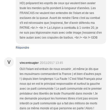
HD) préparent les esprits de ceux qui veulent bien avaler
toute les merdes qu'ils pondent à longueur d'années. Les
FRANCAIS ne veulent rien entendre de l'islam et de ses
esclaves de la queue. Avant de rendre l'âme c'est au combat
s'il est nécessaire que j'expirerai, fier d'avoir défendu ma
PATRIE.<br /> <br /> La Légion a combattu à 1 contre 20, je
ne suis pas légionnaire mais avec cette image j'essaierai d'en
faire autan avec ces crapules de barbus. <br /> <br /> GDB
Répondre
V
vincentsugier
20/11/2017 13:45
OUI l'islam est entrain de nous envahir , et même je dis que
les musulmans commandent la France ( et bien d'autres pays
! ) depuis bien longtemps ! La Faute ! C'est l'état Français pour
nous qui en est le principal responsable et surtout la gauche
avec ce parti communiste ! Le parti communiste est le premier
prédateur des libertés de toute l'humanité dans monde ! Je
me demande pourquoi les hommes libres n'ont pas encore
interdit ce parti communiste qui a fait des millions de morts
dans ce même monde et que personne en parle ! Alors !