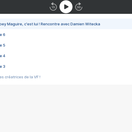
bey Maguire, c'est lui ! Rencontre avec Damien Witecka
e 6
e 5
e 4
e 3
s créatrices de la VF !
e 2
e 1
e Mektoub My Love arrive enfin ! Rencontre avec Shaïn Boumedine et Sal
i : après Toni en famille
elle réalise le bouleversant Dites lui que je l'aime