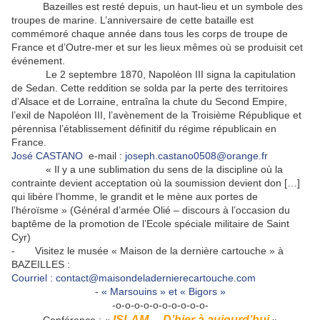
Bazeilles est resté depuis, un haut-lieu et un symbole des
troupes de marine. L’anniversaire de cette bataille est
commémoré chaque année dans tous les corps de troupe de
France et d’Outre-mer et sur les lieux mêmes où se produisit cet
événement.
Le 2 septembre 1870, Napoléon III signa la capitulation
de Sedan. Cette reddition se solda par la perte des territoires
d’Alsace et de Lorraine, entraîna la chute du Second Empire,
l’exil de Napoléon III, l’avènement de la Troisième République et
pérennisa l’établissement définitif du régime républicain en
France.
José CASTANO
e-mail :
joseph.castano0508@orange.fr
« Il y a une sublimation du sens de la discipline où la
contrainte devient acceptation où la soumission devient don […]
qui libère l’homme, le grandit et le mène aux portes de
l’héroïsme » (Général d’armée Olié – discours à l’occasion du
baptême de la promotion de l’Ecole spéciale militaire de Saint
Cyr)
- Visitez le musée « Maison de la dernière cartouche » à
BAZEILLES :
Courriel : contact@maisondeladernierecartouche.com
-
« Marsouins » et « Bigors »
-o-o-o-o-o-o-o-o-o-o-
ISLAM… D’hier à aujourd’hui
Conférence : «
»