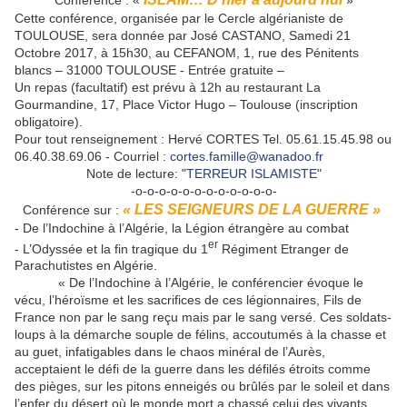
Cette conférence, organisée par le Cercle algérianiste de
TOULOUSE, sera donnée par José CASTANO, Samedi 21
Octobre 2017, à 15h30, au CEFANOM, 1, rue des Pénitents
blancs – 31000 TOULOUSE - Entrée gratuite –
Un repas (facultatif) est prévu à 12h au restaurant La
Gourmandine, 17, Place Victor Hugo – Toulouse (inscription
obligatoire).
Pour tout renseignement : Hervé CORTES Tel. 05.61.15.45.98 ou
06.40.38.69.06 - Courriel :
cortes.famille@wanadoo.fr
Note de lecture: "
TERREUR ISLAMISTE
"
-o-o-o-o-o-o-o-o-o-o-o-o-
« LES SEIGNEURS DE LA GUERRE »
Conférence sur :
- De l’Indochine à l’Algérie, la Légion étrangère au combat
er
- L’Odyssée et la fin tragique du 1
Régiment Etranger de
Parachutistes en Algérie.
« De l’Indochine à l’Algérie, le conférencier évoque le
vécu, l’héroïsme et les sacrifices de ces légionnaires, Fils de
France non par le sang reçu mais par le sang versé. Ces soldats-
loups à la démarche souple de félins, accoutumés à la chasse et
au guet, infatigables dans le chaos minéral de l’Aurès,
acceptaient le défi de la guerre dans les défilés étroits comme
des pièges, sur les pitons enneigés ou brûlés par le soleil et dans
l’enfer du désert où le monde mort a chassé celui des vivants.