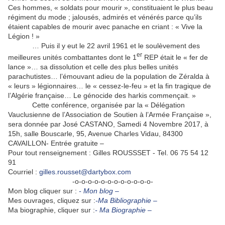
Ces hommes, « soldats pour mourir », constituaient le plus beau
régiment du mode ; jalousés, admirés et vénérés parce qu’ils
étaient capables de mourir avec panache en criant : « Vive la
Légion ! »
… Puis il y eut le 22 avril 1961 et le soulèvement des
er
meilleures unités combattantes dont le 1
REP était le « fer de
lance »… sa dissolution et celle des plus belles unités
parachutistes… l’émouvant adieu de la population de Zéralda à
« leurs » légionnaires… le « cessez-le-feu » et la fin tragique de
l’Algérie française… Le génocide des harkis commençait. »
Cette conférence, organisée par la « Délégation
Vauclusienne de l’Association de Soutien à l’Armée Française »,
sera donnée par José CASTANO, Samedi 4 Novembre 2017, à
15h, salle Bouscarle, 95, Avenue Charles Vidau, 84300
CAVAILLON- Entrée gratuite –
Pour tout renseignement : Gilles ROUSSSET - Tel. 06 75 54 12
91
Courriel :
gilles.rousset@dartybox.com
-o-o-o-o-o-o-o-o-o-o-o-o-
Mon blog cliquer sur :
- Mon blog –
Mes ouvrages, cliquez sur :
-Ma Bibliographie –
Ma biographie, cliquer sur :
- Ma Biographie –