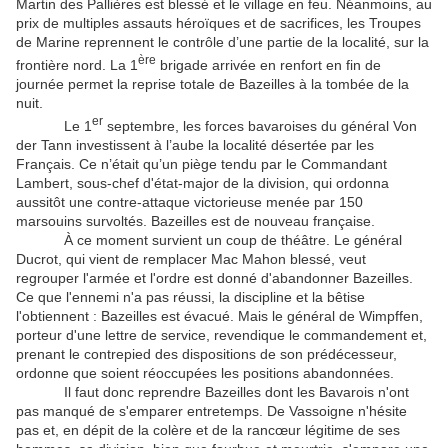
Martin des Pallières est blessé et le village en feu. Néanmoins, au
prix de multiples assauts héroïques et de sacrifices, les Troupes
de Marine reprennent le contrôle d’une partie de la localité, sur la
ère
frontière nord. La 1
brigade arrivée en renfort en fin de
journée permet la reprise totale de Bazeilles à la tombée de la
nuit.
er
Le 1
septembre, les forces bavaroises du général Von
der Tann investissent à l’aube la localité désertée par les
Français. Ce n’était qu’un piège tendu par le Commandant
Lambert, sous-chef d'état-major de la division, qui ordonna
aussitôt une contre-attaque victorieuse menée par 150
marsouins survoltés. Bazeilles est de nouveau française.
À ce moment survient un coup de théâtre. Le général
Ducrot, qui vient de remplacer Mac Mahon blessé, veut
regrouper l'armée et l'ordre est donné d'abandonner Bazeilles.
Ce que l'ennemi n'a pas réussi, la discipline et la bêtise
l'obtiennent : Bazeilles est évacué. Mais le général de Wimpffen,
porteur d'une lettre de service, revendique le commandement et,
prenant le contrepied des dispositions de son prédécesseur,
ordonne que soient réoccupées les positions abandonnées.
Il faut donc reprendre Bazeilles dont les Bavarois n'ont
pas manqué de s'emparer entretemps. De Vassoigne n'hésite
pas et, en dépit de la colère et de la rancœur légitime de ses