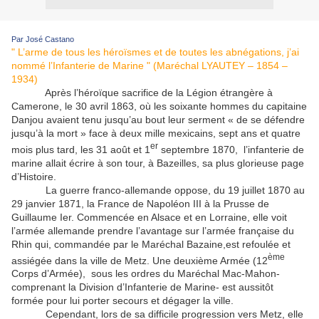
Par José Castano
" L’arme de tous les héroïsmes et de toutes les abnégations, j’ai
nommé l’Infanterie de Marine " (Maréchal LYAUTEY – 1854 –
1934)
Après l’héroïque sacrifice de la Légion étrangère à
Camerone, le 30 avril 1863, où les soixante hommes du capitaine
Danjou avaient tenu jusqu’au bout leur serment « de se défendre
jusqu’à la mort » face à deux mille mexicains, sept ans et quatre
er
mois plus tard, les 31 août et 1
septembre 1870, l’infanterie de
marine allait écrire à son tour, à Bazeilles, sa plus glorieuse page
d’Histoire.
La guerre franco-allemande oppose, du 19 juillet 1870 au
29 janvier 1871, la France de Napoléon III à la Prusse de
Guillaume Ier. Commencée en Alsace et en Lorraine, elle voit
l’armée allemande prendre l’avantage sur l’armée française du
Rhin qui, commandée par le Maréchal Bazaine,est refoulée et
ème
assiégée dans la ville de Metz. Une deuxième Armée (12
Corps d’Armée), sous les ordres du Maréchal Mac-Mahon-
comprenant la Division d’Infanterie de Marine- est aussitôt
formée pour lui porter secours et dégager la ville.
Cependant, lors de sa difficile progression vers Metz, elle