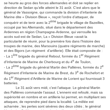
se heurte au gros des forces allemandes et doit se replier en
direction de Sedan qu’elle atteint le 31 août. C’est alors que le
général de Vassoigne, qui commande la division d’infanterie de
Marine dite « Division Bleue », reçoit l’ordre d’attaquer, de
ème
conquérir et de tenir avec la 2
brigade le village de Bazeilles,
occupé par les Allemands, situé dans le département des
Ardennes en région Champagne-Ardenne, qui verrouille les
accès sud-est de Sedan, La « Division Bleue »avait la
particularité de réunir, pour la première fois dans l'histoire des
troupes de marine, des Marsouins (quatre régiments de marche)
et des Bigors (un régiment d’artillerie). Elle était composée de :
ère
er
- La 1
brigade du général Reboul, formée du 1
Régiment
e
d'Infanterie de Marine de Cherbourg et du 4
de Toulon,
ème
e
- La 2
brigade du général Martin des Pallières, formée du 2
e
Régiment d'Infanterie de Marine de Brest, du 3
de Rochefort et
er
du 1
Régiment d'Artillerie de Marine de Lorient qui fournissait 3
batteries.
Le 31 août vers midi, c'est l'attaque. Le général Martin
des Pallières commande l’assaut. L'ennemi est refoulé, mais sa
supériorité en nombre et en artillerie lui permet, en multipliant ses
attaques, de reprendre pied dans la localité. La mêlée est
acharnée ; les pertes sont sévères des deux côtés ; le général