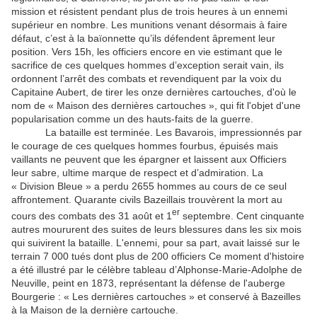
mission et résistent pendant plus de trois heures à un ennemi
supérieur en nombre. Les munitions venant désormais à faire
défaut, c’est à la baïonnette qu’ils défendent âprement leur
position. Vers 15h, les officiers encore en vie estimant que le
sacrifice de ces quelques hommes d’exception serait vain, ils
ordonnent l’arrêt des combats et revendiquent par la voix du
Capitaine Aubert, de tirer les onze dernières cartouches, d'où le
nom de « Maison des dernières cartouches », qui fit l'objet d'une
popularisation comme un des hauts-faits de la guerre.
La bataille est terminée. Les Bavarois, impressionnés par
le courage de ces quelques hommes fourbus, épuisés mais
vaillants ne peuvent que les épargner et laissent aux Officiers
leur sabre, ultime marque de respect et d’admiration. La
« Division Bleue » a perdu 2655 hommes au cours de ce seul
affrontement. Quarante civils Bazeillais trouvèrent la mort au
er
cours des combats des 31 août et 1
septembre. Cent cinquante
autres moururent des suites de leurs blessures dans les six mois
qui suivirent la bataille. L'ennemi, pour sa part, avait laissé sur le
terrain 7 000 tués dont plus de 200 officiers Ce moment d'histoire
a été illustré par le célèbre tableau d’Alphonse-Marie-Adolphe de
Neuville, peint en 1873, représentant la défense de l'auberge
Bourgerie : « Les dernières cartouches » et conservé à Bazeilles
à la Maison de la dernière cartouche.