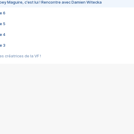
bey Maguire, c'est lui ! Rencontre avec Damien Witecka
e 6
e 5
e 4
e 3
s créatrices de la VF !
e 2
e 1
e Mektoub My Love arrive enfin ! Rencontre avec Shaïn Boumedine et Sal
i : après Toni en famille
elle réalise le bouleversant Dites lui que je l'aime
ais ! Rencontre autour de Vie privée de Rebecca Zlotowski
 de Marguerite, Grave... Rencontre avec Ella Rumpf