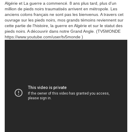
Algérie et La guerre a commencé. 8 ans plus tard, plus d'un
million de pieds noirs traumatisés arrivent en métropole. Les
anciens colons français ne sont pas les bienvenus. A travers cet
ouvrage sur les pieds noirs, mos grands témoins reviennent sur
cette partie de l'histoire, la guerre en Algérie et sur le statut des
pieds noirs. A découvrir dans notre Grand Angle. (TV5MONDE
https://www.youtube.com/user/tv5monde )