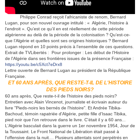
Philippe Conrad reçoit l’africaniste de renom, Bernard
Lugan, pour son nouvel ouvrage intitulé : « Algérie, l’histoire à
l’endroit ». Qu’est ce qu’il en est réellement de cette période
algérienne au delà de la période de la colonisation ? Qu’est-ce-
que l’Algérie et quelles sont ses origines historiques ? Bernard
Lugan répond en 10 points précis à l’ensemble de ces questions.
Extrait de TVLibertés : Pour prolonger : Les début de l'Histoire
de l'Algérie dans ses frontières issues de la présence Française :
https://youtu.be/c5Xct7eDrx8
Lettre ouverte de Bernard Lugan au président de la République
Française.
ET 60 ANS APRÈS, QUE RESTE-T-IL DE L'HISTOIRE
DES PIEDS NOIRS?
60 ans après, Que reste-t-il de l'histoire des pieds noirs?
Entretien avec Alain Vincenot, journaliste et écrivain auteur du
livre "Pieds-noirs les bernés de l'histoire". Et Andrée Tibika-
Bachoud, témoin rapatriée d'Algérie, petite fille d'Isaac Tibika,
pied noir que l'on retrouve dans le livre. C'était il y a 60 ans...
L'Algérie basculait dans la guerre un 1er novembre 1954, Jour de
la Toussaint. Le Front National de Libération était passé à
l'offensive dans la nuit.... Plusieurs attentats sont perpétrés en